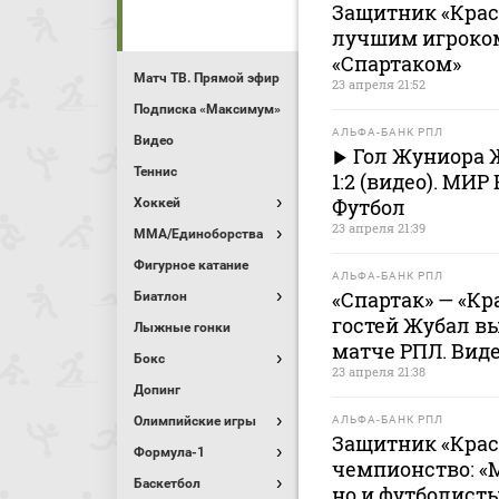
Защитник «Крас
лучшим игроком 
«Спартаком»
Матч ТВ. Прямой эфир
23 апреля 21:52
Подписка «Максимум»
АЛЬФА-БАНК РПЛ
Видео
Гол Жуниора Ж
Теннис
1:2 (видео). МИ
Футбол
Хоккей
23 апреля 21:39
MMA/Единоборства
Фигурное катание
АЛЬФА-БАНК РПЛ
«Спартак» — «Кра
Биатлон
гостей Жубал в
Лыжные гонки
матче РПЛ. Вид
Бокс
23 апреля 21:38
Допинг
Олимпийские игры
АЛЬФА-БАНК РПЛ
Защитник «Красн
Формула-1
чемпионство: «
Баскетбол
но и футболисты