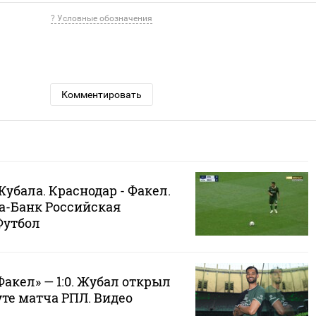
? Условные обозначения
Комментировать
убала. Краснодар - Факел.
ьфа-Банк Российская
Футбол
Факел» — 1:0. Жубал открыл
уте матча РПЛ. Видео