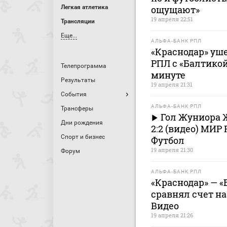
Легкая атлетика
ощущают»
19 апреля 22:51
Трансляции
Еще...
АЛЬФА-БАНК РПЛ
«Краснодар» уш
РПЛ с «Балтикой»
Телепрограмма
минуте
Результаты
19 апреля 21:31
События
АЛЬФА-БАНК РПЛ
Трансферы
Гол Жуниора Ж
Дни рождения
2:2 (видео) МИР
Спорт и бизнес
Футбол
19 апреля 21:30
Форум
АЛЬФА-БАНК РПЛ
«Краснодар» — «
сравнял счет на
Видео
19 апреля 21:26