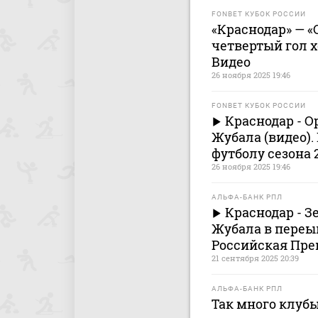
FONBET КУБОК РОССИИ
«Краснодар» — «
четвертый гол х
Видео
26 ноября 2025 19:46
FONBET КУБОК РОССИИ
Краснодар - О
Жубала (видео).
футболу сезона 2
26 ноября 2025 19:46
АЛЬФА-БАНК РПЛ
Краснодар - 
Жубала в переыв
Российская Пре
21 сентября 2025 20:39
АЛЬФА-БАНК РПЛ
Так много клубы