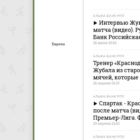
АЛЬФА-БАНК РПЛ
Интервью Жун
матча (видео). 
Банк Российска
26 июля 20:52
Европа
АЛЬФА-БАНК РПЛ
Тренер «Краснод
Жубала из старо
мячей, которые 
26 апреля 16:33
АЛЬФА-БАНК РПЛ
Спартак - Кр
после матча (ви
Премьер-Лига. 
23 апреля 22:52
АЛЬФА-БАНК РПЛ