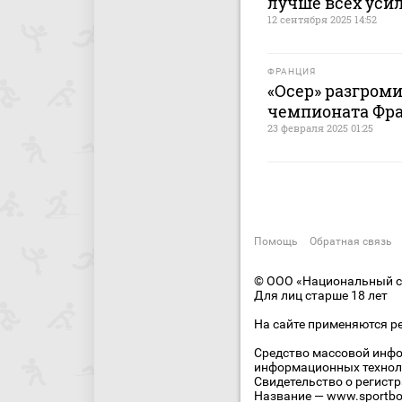
лучше всех уси
12 сентября 2025 14:52
ФРАНЦИЯ
«Осер» разгроми
чемпионата Фр
23 февраля 2025 01:25
Помощь
Обратная связь
© ООО «Национальный сп
Для лиц старше 18 лет
На сайте применяются р
Средство массовой инфо
информационных технол
Свидетельство о регист
Название — www.sportbo