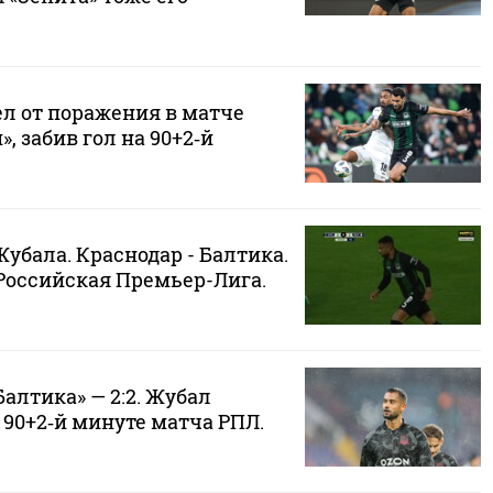
ел от поражения в матче
, забив гол на 90+2‑й
убала. Краснодар - Балтика.
 Российская Премьер-Лига.
Балтика» — 2:2. Жубал
 90+2‑й минуте матча РПЛ.