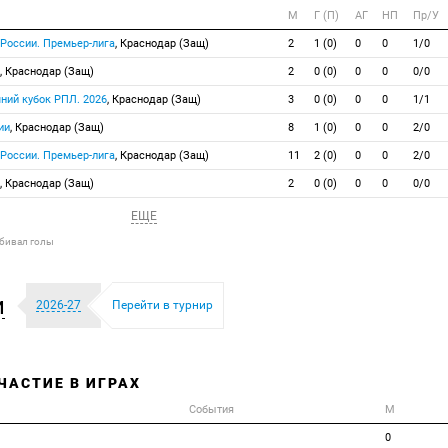
М
Г (П)
АГ
НП
Пр/У
 России. Премьер-лига
, Краснодар (Защ)
2
1 (0)
0
0
1/0
, Краснодар (Защ)
2
0 (0)
0
0
0/0
мний кубок РПЛ. 2026
, Краснодар (Защ)
3
0 (0)
0
0
1/1
ии
, Краснодар (Защ)
8
1 (0)
0
0
2/0
 России. Премьер-лига
, Краснодар (Защ)
11
2 (0)
0
0
2/0
, Краснодар (Защ)
2
0 (0)
0
0
0/0
ЕЩЕ
абивал голы
и
2026-27
Перейти в турнир
ЧАСТИЕ В ИГРАХ
События
М
0