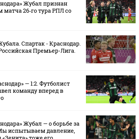
нодара» Жубал признан
матча 26‑го тура РПЛ со
убала. Спартак - Краснодар.
Р Российская Премьер-Лига.
снодар» — 1:2. Футболист
ывел команду вперед в
ео
одара» Жубал — о борьбе за
Мы испытываем давление,
 «Зенита» тоже его