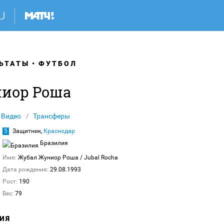
ЬТАТЫ
ФУТБОЛ
иор Роша
Видео
Трансферы
5
Защитник,
Краснодар
Бразилия
Имя:
Жубал Жуниор Роша
/ Jubal Rocha
Дата рождения:
29.08.1993
Рост:
190
Вес:
79
ИЯ