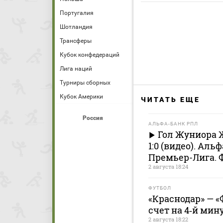
Португалия
Шотландия
Трансферы
Кубок конфедераций
Лига наций
Турниры сборных
Кубок Америки
ЧИТАТЬ ЕЩЕ
Россия
АЛЬФА-БАНК РПЛ
Гол Жуниора Ж
1:0 (видео). Ал
Премьер-Лига. 
2 августа 18:24
ФУТБОЛ
«Краснодар» — «
счет на 4‑й мин
2 августа 18:22