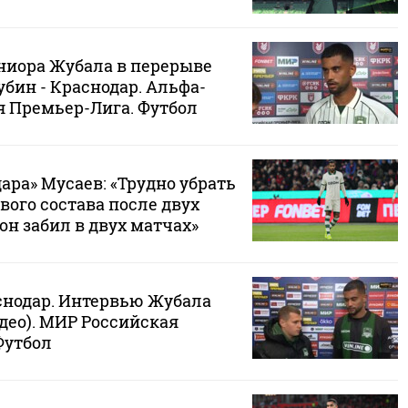
иора Жубала в перерыве
Рубин - Краснодар. Альфа-
я Премьер-Лига. Футбол
ара» Мусаев: «Трудно убрать
вого состава после двух
он забил в двух матчах»
аснодар. Интервью Жубала
део). МИР Российская
Футбол