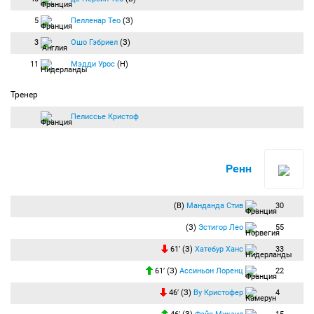
5
Пелленар Тео
(З)
3
Ошо Гэбриел
(З)
11
Мэдди Урос
(Н)
Тренер
Пелиссье Кристоф
Ренн
(В)
Манданда Стив
30
(З)
Эстигор Лео
55
61′ (З)
Хатебур Ханс
33
61′ (З)
Ассиньон Лоренц
22
46′ (З)
Ву Кристофер
4