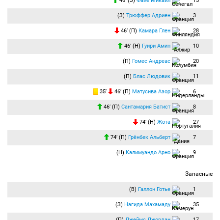
46′ (З)
Файе Микаил
15
(З)
Трюффер Адриен
3
46′ (П)
Камара Глен
28
46′ (Н)
Гуири Амин
10
(П)
Гомес Андреас
20
(П)
Блас Людовик
11
35′
46′ (П)
Матусива Азор
6
46′ (П)
Сантамария Батист
8
74′ (Н)
Жота
27
74′ (П)
Грёнбек Альберт
7
(Н)
Калимуэндо Арно
9
Запасные
(В)
Галлон Готье
1
(З)
Нагида Махамаду
35
(П)
Джеймс Джордан
17