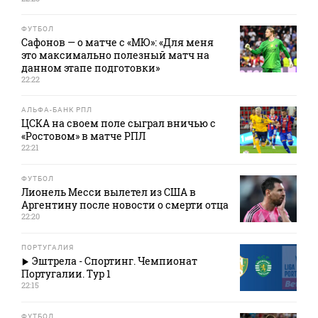
ФУТБОЛ
Сафонов — о матче с «МЮ»: «Для меня
это максимально полезный матч на
данном этапе подготовки»
22:22
АЛЬФА-БАНК РПЛ
ЦСКА на своем поле сыграл вничью с
«Ростовом» в матче РПЛ
22:21
ФУТБОЛ
Лионель Месси вылетел из США в
Аргентину после новости о смерти отца
22:20
ПОРТУГАЛИЯ
Эштрела - Спортинг. Чемпионат
Португалии. Тур 1
22:15
ФУТБОЛ