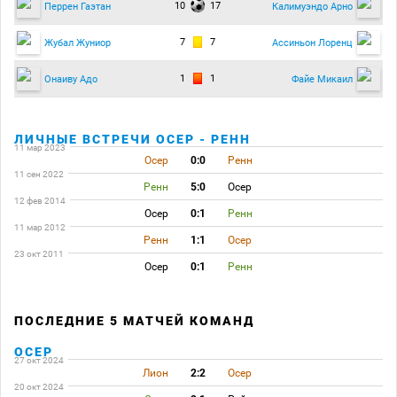
10
17
Перрен Гаэтан
Калимуэндо Арно
7
7
Жубал Жуниор
Ассиньон Лоренц
1
1
Онаиву Адо
Файе Микаил
ЛИЧНЫЕ ВСТРЕЧИ ОСЕР - РЕНН
11 мар 2023
Осер
0:0
Ренн
11 сен 2022
Ренн
5:0
Осер
12 фев 2014
Осер
0:1
Ренн
11 мар 2012
Ренн
1:1
Осер
23 окт 2011
Осер
0:1
Ренн
ПОСЛЕДНИЕ 5 МАТЧЕЙ КОМАНД
ОСЕР
27 окт 2024
Лион
2:2
Осер
20 окт 2024