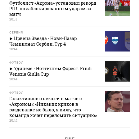
Футболист «Акрона» установил рекорд
РПЛ по заблокированным ударам за
матч
20:51
СЕРБИЯ
Црвена Звезда - Нови-Пазар.
Чемпионат Сербии. Тур 4
20:44
ФУТБОЛ
Удинезе - Ноттингем Форест. Friuli
Venezia Giulia Cup
20:44
ФУТБОЛ
Галактионов о ничьей в матче с
«Акроном»: «Никаких криков в
раздевалке не было, я вижу, что
команда хочет переломить ситуацию»
20:44