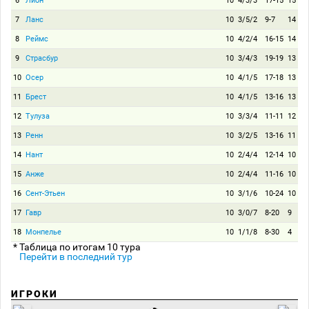
6
Лион
10
4/3/3
17-15
15
7
Ланс
10
3/5/2
9-7
14
8
Реймс
10
4/2/4
16-15
14
9
Страсбур
10
3/4/3
19-19
13
10
Осер
10
4/1/5
17-18
13
11
Брест
10
4/1/5
13-16
13
12
Тулуза
10
3/3/4
11-11
12
13
Ренн
10
3/2/5
13-16
11
14
Нант
10
2/4/4
12-14
10
15
Анже
10
2/4/4
11-16
10
16
Сент-Этьен
10
3/1/6
10-24
10
17
Гавр
10
3/0/7
8-20
9
18
Монпелье
10
1/1/8
8-30
4
* Таблица по итогам 10 тура
Перейти в последний тур
ИГРОКИ