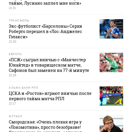
тайме, Лусиано заплел мне ноги»
21:31
ТРАНСФЕРЫ
Экс‑футболист «Барселоны» Серхи
Роберто перешел в «Лос‑Анджелес
Гэлакси»
21:30
ЕВРОПА
«ПСЖ» сыграл вничью с «Манчестер
Юнайтед» в товарищеском матче,
Сафонов был заменен на 77‑й минуте
21:28
АЛЬФА-БАНК РПЛ
ЦСКА и «Ростов» играют вничью после
первого тайма матча РПЛ
21:17
ФУТБОЛ
Смородская: «Очень плохая игра у
«Локомотива», просто безобразие!