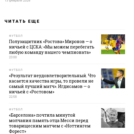
13 февраля 2026
ЧИТАТЬ ЕЩЕ
ФУТБОЛ
Полузащитник «Ростова» Миронов — о
ничьей с ЦСКА: «Мы можем перебегать
любую команду нашего чемпионата»
23:00
ФУТБОЛ
«Результат неудовлетворительный. Что
касается качества игры, то провели не
самый лучший матч». Игдисамов — о
ничьей с «Ростовом»
22:58
ФУТБОЛ
«Барселона» почтила минутой
молчания память отца Месси перед
товарищеским матчем с «Ноттингем
Форест»