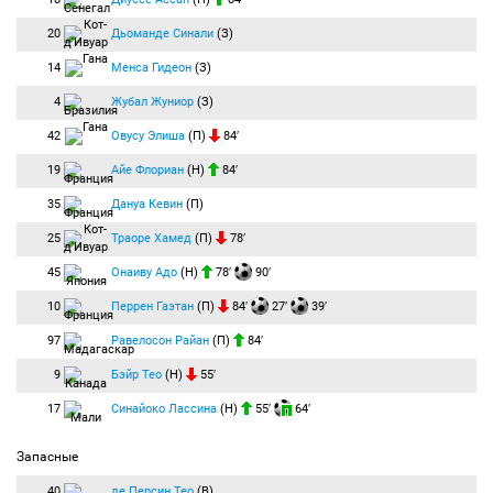
20
Дьоманде Синали
(З)
14
Менса Гидеон
(З)
4
Жубал Жуниор
(З)
42
Овусу Элиша
(П)
84′
19
Айе Флориан
(Н)
84′
35
Дануа Кевин
(П)
25
Траоре Хамед
(П)
78′
45
Онаиву Адо
(Н)
78′
90′
10
Перрен Гаэтан
(П)
84′
27′
39′
97
Равелосон Райан
(П)
84′
9
Бэйр Тео
(Н)
55′
17
Синайоко Лассина
(Н)
55′
64′
Запасные
40
де Персин Тео
(В)