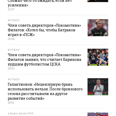
Сложно чего‑то ожидать, если нет
усиления»
21:07
ФУТБОЛ
Член совета директоров «Локомотива»
Филатов: «Хотел бы, чтобы Батраков
играл в «ПСЖ»
20:54
ФУТБОЛ
Член совета директоров «Локомотива»
Филатов заявил, что считает Баринова
худшим футболистом ЦСКА
20:52
ФУТБОЛ
Галактионов: «Нецензурную брань
использовать нельзя. После бронзового
сезона рассчитывали на другое
развитие событий»
20:51
АЛЬФА-БАНК РПЛ