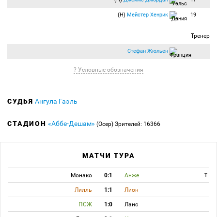
(Н)
Мейстер Хенрик
19
Тренер
Стефан Жюльен
? Условные обозначения
СУДЬЯ
Ангула Гаэль
СТАДИОН
«Аббе-Дешам»
(Осер)
Зрителей: 16366
МАТЧИ ТУРА
Монако
0:1
Анже
T
Лилль
1:1
Лион
ПСЖ
1:0
Ланс