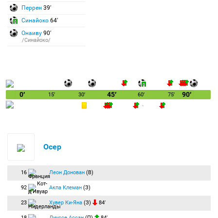
Перрен
39′
Синайоко
64′
Онаиву
90′
/Синайоко/
0′
45′
90′
15′
30′
60′
75′
Осер
16
Леон Донован
(В)
92
Акпа Клеман
(З)
23
Хувер Ки-Яна
(З)
84′
18
Диуссе Ассан
(П)
84′