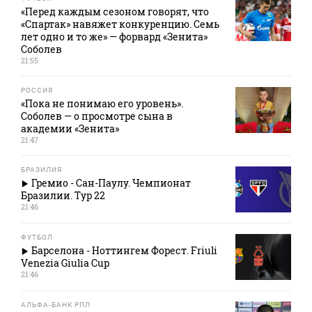
«Перед каждым сезоном говорят, что
«Спартак» навяжет конкуренцию. Семь
лет одно и то же» — форвард «Зенита»
Соболев
21:55
РОССИЯ
«Пока не понимаю его уровень».
Соболев — о просмотре сына в
академии «Зенита»
21:47
БРАЗИЛИЯ
Гремио - Сан-Паулу. Чемпионат
Бразилии. Тур 22
21:46
ФУТБОЛ
Барселона - Ноттингем Форест. Friuli
Venezia Giulia Cup
21:46
АЛЬФА-БАНК РПЛ