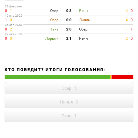
22 февраля
0
1
Осер
0:3
Ренн
4
0
10 янв 2025
1
0
Осер
0:0
Лилль
4
0
25 авг 2024
0
2
Нант
2:0
Осер
1
1
22 окт 2023
0
0
Лорьян
2:1
Ренн
2
0
КТО ПОБЕДИТ? ИТОГИ ГОЛОСОВАНИЯ:
Осер
5
Ничья
0
Ренн
1