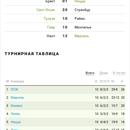
Брест
0:1
Ницца
Сент-Этьен
2:0
Страсбур
Тулуза
1:0
Реймс
Гавр
1:0
Монпелье
Нант
1:2
Марсель
ТУРНИРНАЯ ТАБЛИЦА
Всего
Дома
В гостях
№
Команда
И
В/Н/П
М
О
1
ПСЖ
10
8/2/0
29-8
26
2
Марсель
10
6/2/2
23-12
20
3
Монако
10
6/2/2
15-7
20
4
Лилль
10
5/3/2
16-9
18
5
Ницца
10
4/4/2
19-9
16