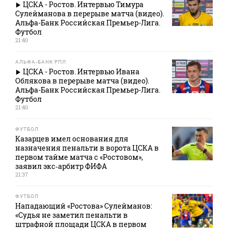
ЦСКА - Ростов. Интервью Тимура
Сулейманова в перерыве матча (видео).
Альфа-Банк Российская Премьер-Лига.
Футбол
21:40
АЛЬФА-БАНК РПЛ
ЦСКА - Ростов. Интервью Ивана
Облякова в перерыве матча (видео).
Альфа-Банк Российская Премьер-Лига.
Футбол
21:40
ФУТБОЛ
Казарцев имел основания для
назначения пенальти в ворота ЦСКА в
первом тайме матча с «Ростовом»,
заявил экс‑арбитр ФИФА
21:37
ФУТБОЛ
Нападающий «Ростова» Сулейманов:
«Судья не заметил пенальти в
штрафной площади ЦСКА в первом