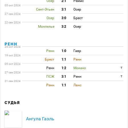
Осер
2:1
Реймс
05 окт 2024
Сент-Этьен
3:1
Осер
27 сен 2024
Осер
3:0
Брест
22 сен 2024
Монпелье
3:2
Осер
РЕНН
25 окт 2024
Ренн
1:0
Гавр
19 окт 2024
Брест
1:1
Ренн
05 окт 2024
Ренн
1:2
Монако
T
27 сен 2024
ПСЖ
3:1
Ренн
T
21 сен 2024
Ренн
1:1
Ланс
СУДЬЯ
Ангула Гаэль