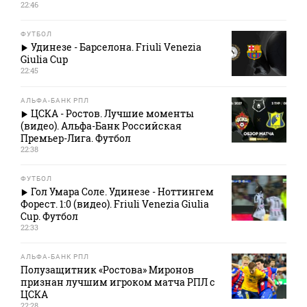
22:46
ФУТБОЛ
Удинезе - Барселона. Friuli Venezia
Giulia Cup
22:45
АЛЬФА-БАНК РПЛ
ЦСКА - Ростов. Лучшие моменты
(видео). Альфа-Банк Российская
Премьер-Лига. Футбол
22:38
ФУТБОЛ
Гол Умара Соле. Удинезе - Ноттингем
Форест. 1:0 (видео). Friuli Venezia Giulia
Cup. Футбол
22:33
АЛЬФА-БАНК РПЛ
Полузащитник «Ростова» Миронов
признан лучшим игроком матча РПЛ с
ЦСКА
22:28