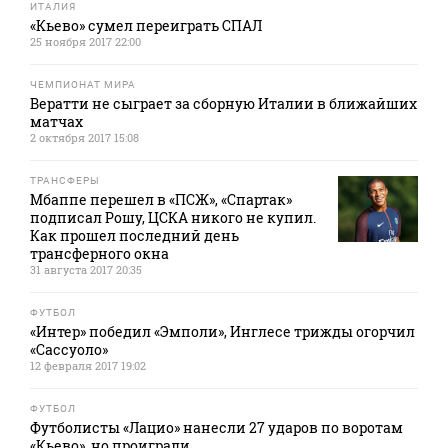
ИТАЛИЯ
«Кьево» сумел переиграть СПАЛ
25 ноября 2017 22:00
ЧЕМПИОНАТ МИРА
Вератти не сыграет за сборную Италии в ближайших
матчах
2 октября 2017 15:08
ТРАНСФЕРЫ
Мбаппе перешел в «ПСЖ», «Спартак»
подписал Рошу, ЦСКА никого не купил.
Как прошел последний день
трансферного окна
31 августа 2017 20:35
ФУТБОЛ
«Интер» победил «Эмполи», Инглесе трижды огорчил
«Сассуоло»
12 февраля 2017 19:02
ФУТБОЛ
Футболисты «Лацио» нанесли 27 ударов по воротам
«Кьево», но проиграли