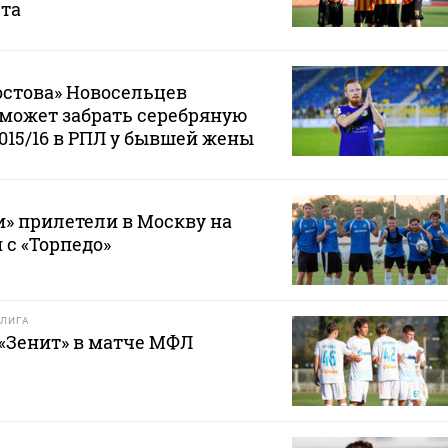
ста
остова» Новосельцев
е может забрать серебряную
2015/16 в РПЛ у бывшей жены
» прилетели в Москву на
 с «Торпедо»
ЛИГА
 «Зенит» в матче МФЛ