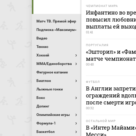
ЧЕМПИОНАТ МИРА
Инфантино во вр
повысил любовни
Матч ТВ. Прямой эфир
выплаты ей выхо
Подписка «Максимум»
01:41
Видео
ПОРТУГАЛИЯ
Теннис
«Эшторил» и «Фа
Хоккей
матче чемпионат
MMA/Единоборства
00:48
Фигурное катание
Биатлон
ФУТБОЛ
В Англии запрет
Лыжные гонки
ограждений вдоль
Бокс
после смерти игр
Допинг
00:32
Олимпийские игры
ОСТАЛЬНОЙ МИР
Формула-1
В «Интер Майами»
Баскетбол
Месси»