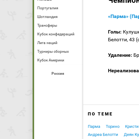
Чемпиона
Португалия
«Парма» (Пар
Шотландия
Трансферы
Голы:
Кулушев
Кубок конфедераций
Белотти, 43 (
Лига наций
Турниры сборных
Удаление:
Бр
Кубок Америки
Нереализова
Россия
ПО ТЕМЕ
Парма
Торино
Кристи
Андреа Белотти
Деян К