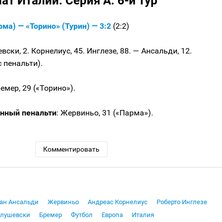
т Италии. Серия А. 6-й тур
ма) — «Торино» (Турин) — 3:2
(2:2)
ски, 2. Корнелиус, 45. Инглезе, 88. — Ансальди, 12.
с пенальти).
емер, 29 («Торино»).
нный пенальти
: Жервиньо, 31 («Парма»).
Комментировать
ан Ансальди
Жервиньо
Андреас Корнелиус
Роберто Инглезе
улушевски
Бремер
Футбол
Европа
Италия