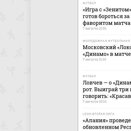
ФУТБОЛ
«Игра с «Зенитом»
готов бороться за
фаворитом матча 
7 августа 21:56
МОЛОДЕЖНАЯ ФУТБОЛЬНАЯ 
Московский «Лок
«Динамо» в матч
7 августа 21:03
ФУТБОЛ
Ловчев — о «Дина
рот. Выиграй три 
говорить: «Краса
7 августа 20:22
LEON-ВТОРАЯ ЛИГА
«Алания» проведе
обновленном Рес