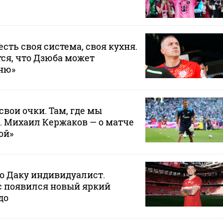
 есть своя система, своя кухня.
ся, что Дзюба может
хню»
свои очки. Там, где мы
. Михаил Кержаков — о матче
ой»
то Даку индивидуалист.
ас появился новый яркий
до