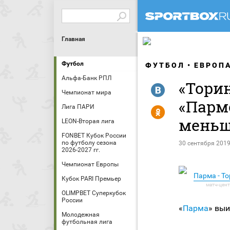
Главная
Футбол
ФУТБОЛ
ЕВРОП
Альфа-Банк РПЛ
«Тори
R
Чемпионат мира
«Парм
Лига ПАРИ
Y
меньш
LEON-Вторая лига
FONBET Кубок России
по футболу сезона
30 сентября 2019
2026-2027 гг.
Чемпионат Европы
Парма - Т
Кубок PARI Премьер
OLIMPBET Суперкубок
России
«
Парма
» вы
Молодежная
футбольная лига