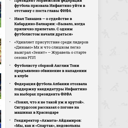
Президент Норвежской федерации
футбола призвала Инфантино уйти в
отставку с поста главы ФИФА
Инал Танашев — о судействе в
Кабардино‑Балкарии: «Бывало, когда
прилично прилетало. С одним
футболистом начали драться»
«Удивляет присутствие среди лидеров
«Динамо» Мх и что слишком легко
выиграл «Зенит» — Журавель о старте
сезона РПЛ
Футболисту сборной Англии Тони
предъявлено обвинение в нападении
в клубе
Федерация футбола Албании отозвала
поддержку кандидатуры Инфантино
на выборах президента ФИФА
«Понял, что я не такой уж и крутой».
Сигурдссон рассказал о погоне на
машинах в Краснодаре
Гендиректор «Ахмата» Айдамиров:
«Мы, как и «Спартак», недовольны