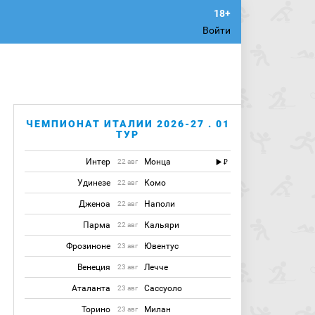
Войти
ЧЕМПИОНАТ ИТАЛИИ 2026-27 . 01
ТУР
Интер
Монца
22 авг
Удинезе
Комо
22 авг
Дженоа
Наполи
22 авг
Парма
Кальяри
22 авг
Фрозиноне
Ювентус
23 авг
Венеция
Лечче
23 авг
Аталанта
Сассуоло
23 авг
Торино
Милан
23 авг