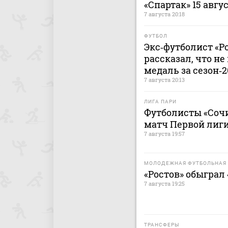
«Спартак» 15 авгу
7 августа 20:18
ФУТБОЛ
Экс‑футболист «Р
рассказал, что н
медаль за сезон‑
7 августа 20:13
ЛИГА ПАРИ
Футболисты «Сочи
матч Первой лиги
7 августа 19:57
МОЛОДЕЖНАЯ ФУТБОЛЬНАЯ 
«Ростов» обыграл
7 августа 19:25
ТРАНСФЕРЫ