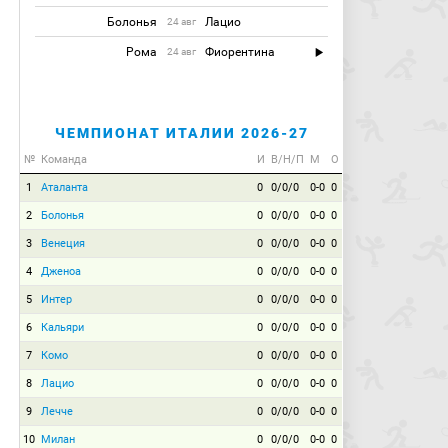
Болонья
Лацио
24 авг
Рома
Фиорентина
24 авг
ЧЕМПИОНАТ ИТАЛИИ 2026-27
№
Команда
И
В/Н/П
М
О
1
Аталанта
0
0/0/0
0-0
0
2
Болонья
0
0/0/0
0-0
0
3
Венеция
0
0/0/0
0-0
0
4
Дженоа
0
0/0/0
0-0
0
5
Интер
0
0/0/0
0-0
0
6
Кальяри
0
0/0/0
0-0
0
7
Комо
0
0/0/0
0-0
0
8
Лацио
0
0/0/0
0-0
0
9
Лечче
0
0/0/0
0-0
0
10
Милан
0
0/0/0
0-0
0