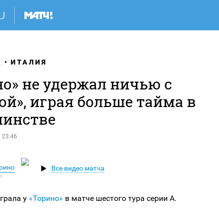
А
ИТАЛИЯ
но» не удержал ничью с
ой», играя больше тайма в
инстве
 23:46
орино
Все видео матча
играла у
«Торино»
в матче шестого тура серии А.