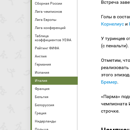
Встреча заве
Сборная России
Лига чемпионов
Голы в соста
Лига Европы
Корнелиус
и
Лига конференций
Таблица
У туринцев 
коэффициентов УЕФА
(с пенальти).
Рейтинг ФИФА
Англия
Отметим, чт
Германия
реализовать 
Испания
этого эпизод
Италия
Бремер
.
Франция
«Парма» подн
Бельгия
чемпионата И
Белоруссия
строчке.
Греция
Нидерланды
Польша