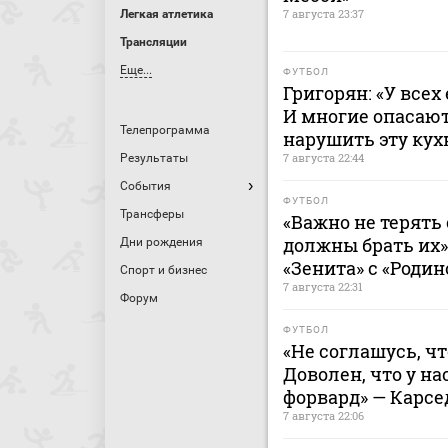
7 августа 23:37
Легкая атлетика
Трансляции
Еще...
ФУТБОЛ
Григорян: «У всех
И многие опасают
Телепрограмма
нарушить эту ку
7 августа 22:44
Результаты
События
ФУТБОЛ
Трансферы
«Важно не терять 
должны брать их»
Дни рождения
«Зенита» с «Родин
Спорт и бизнес
7 августа 22:31
Форум
ФУТБОЛ
«Не соглашусь, ч
Доволен, что у н
форвард» — Карсе
7 августа 22:06