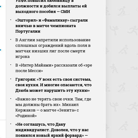
УЕФА повысил любовницу в
должности и добился выплаты ей
выходного пособия — СМИ
«Эшторил» и «Фамаликау» сыграли
вничью в матче чемпионата
Португалии
В Англии запретили использование
сплошных ограждений вдоль поля в
матчах низших лиг после смерти
игрока
В «Интер Майами» рассказали об «эре
после Месси»
Григорян: «У всех есть своя система,
своя кухня. И многие опасаются, что
Дзюба может нарушить эту кухню»
«Важно не терять свои очки. Там, где
мы должны брать их». Михаил
Кержаков — о матче «Зенита» с
«Родиной»
«Не соглашусь, что Даку
индивидуалист. Доволен, что у нас
появился новый яркий форвард» —