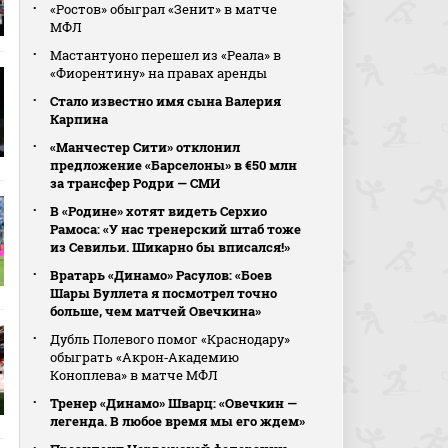
«Ростов» обыграл «Зенит» в матче
МФЛ
Мастантуоно перешел из «Реала» в
«Фиорентину» на правах аренды
Стало известно имя сына Валерия
Карпина
«Манчестер Сити» отклонил
предложение «Барселоны» в €50 млн
за трансфер Родри — СМИ
В «Родине» хотят видеть Серхио
Рамоса: «У нас тренерский штаб тоже
из Севильи. Шикарно бы вписался!»
Вратарь «Динамо» Расулов: «Боев
Шары Буллета я посмотрел точно
больше, чем матчей Овечкина»
Дубль Полевого помог «Краснодару»
обыграть «Акрон‑Академию
Коноплева» в матче МФЛ
Тренер «Динамо» Шварц: «Овечкин —
легенда. В любое время мы его ждем»