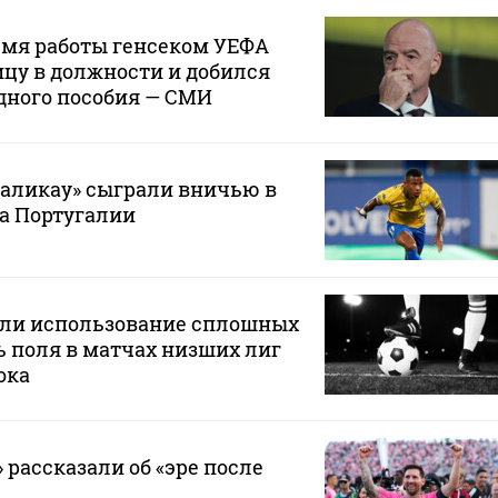
емя работы генсеком УЕФА
цу в должности и добился
дного пособия — СМИ
маликау» сыграли вничью в
а Португалии
или использование сплошных
 поля в матчах низших лиг
ока
 рассказали об «эре после