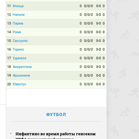
11
Монца
0
0/0/0
0-0
0
12
Наполи
0
0/0/0
0-0
0
13
Парма
0
0/0/0
0-0
0
14
Рома
0
0/0/0
0-0
0
15
Сассуоло
0
0/0/0
0-0
0
16
Торино
0
0/0/0
0-0
0
17
Удинезе
0
0/0/0
0-0
0
18
Фиорентина
0
0/0/0
0-0
0
19
Фрозиноне
0
0/0/0
0-0
0
20
Ювентус
0
0/0/0
0-0
0
ФУТБОЛ
Инфантино во время работы генсеком