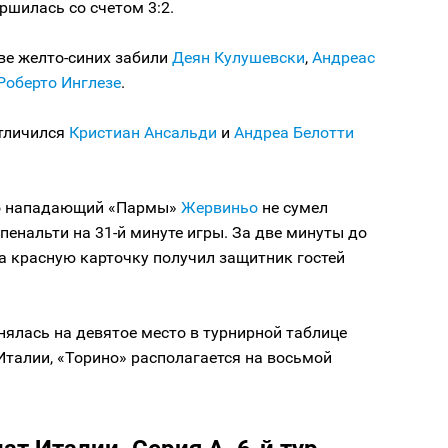
ршилась со счетом 3:2.
ве желто-синих забили
Деян Кулушевски
,
Андреас
Роберто Инглезе
.
отличился
Кристиан Ансальди
и
Андреа Белотти
о нападающий «Пармы»
Жервиньо
не сумел
пенальти на 31-й минуте игры. За две минуты до
а красную карточку получил защитник гостей
ялась на девятое место в турнирной таблице
талии, «Торино» располагается на восьмой