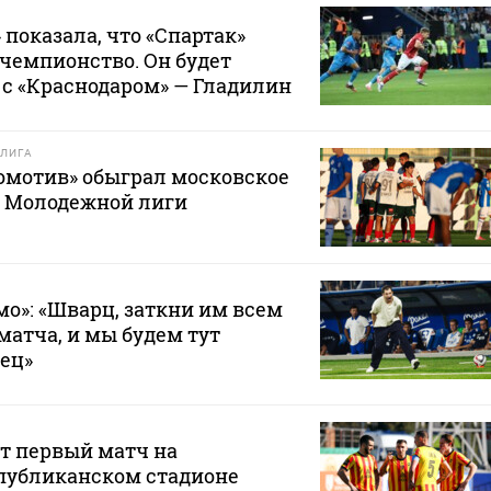
 показала, что «Спартак»
 чемпионство. Он будет
с «Краснодаром» — Гладилин
ЛИГА
омотив» обыграл московское
е Молодежной лиги
мо»: «Шварц, заткни им всем
матча, и мы будем тут
вец»
т первый матч на
публиканском стадионе