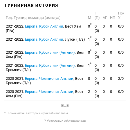
ТУРНИРНАЯ ИСТОРИЯ
Г
Пр/
Год. Турнир, команда (амплуа)
М
(П)
АГ
НП
У
*
2021-2022.
Европа. Кубок Англии
, Вест Хэм
0
0
0
0
0/0
(П/з)
(0)
*
2021-2022.
Европа. Кубок Англии
, Лутон (П/з)
1
0
0
0
0/0
(0)
*
2021-2022.
Европа. Кубок лиги (Англия)
, Вест
0
0
0
0
0/0
Хэм (П/з)
(0)
*
2021-2022.
Европа. Кубок лиги (Англия)
, Вест
1
0
0
0
0/0
Бромвич (П/з)
(0)
2020-2021.
Европа. Чемпионат Англии
, Вест
8
0
0
0
2/0
Бромвич (П/з)
(0)
2020-2021.
Европа. Чемпионат Англии
, Вест
2
0
0
0
0/0
Хэм (П/з)
(0)
ЕЩЕ
* Только матчи, в которых игрок забивал голы
? Условные обозначения