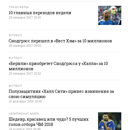
ТРАНСФЕРЫ
10 главных переходов недели
29 января 2017 15:30
ФУТБОЛ
Снодгрэсс перешел в «Вест Хэм» за 10 миллионов
28 января 2017 09:50
ФУТБОЛ
«Бернли» приобретет Снодгрэсса у «Халла» за 10
миллионов
25 января 2017 15:22
ФУТБОЛ
Полузащитник «Халл Сити» принес извинения за
свою симуляцию
10 декабря 2016 23:00
ЧЕМПИОНАТ МИРА
Шедевр, красавец или чудо? 5 лучших
голов отбора ЧМ-2018
14 ноября 2016 08:48