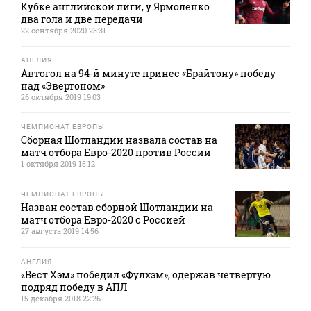
Кубке английской лиги, у Ярмоленко
два гола и две передачи
22 сентября 2020 23:31
АНГЛИЯ
Автогол на 94-й минуте принес «Брайтону» победу
над «Эвертоном»
26 октября 2019 19:03
ЧЕМПИОНАТ ЕВРОПЫ
Cборная Шотландии назвала состав на
матч отбора Евро-2020 против России
1 октября 2019 15:12
ЧЕМПИОНАТ ЕВРОПЫ
Назван состав сборной Шотландии на
матч отбора Евро-2020 с Россией
27 августа 2019 14:56
АНГЛИЯ
«Вест Хэм» победил «Фулхэм», одержав четвертую
подряд победу в АПЛ
15 декабря 2018 22:26