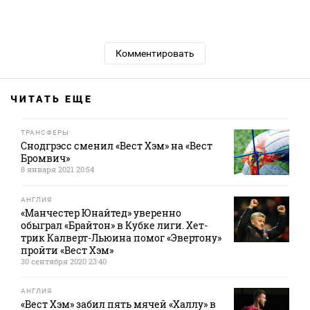
Комментировать
ЧИТАТЬ ЕЩЕ
ТРАНСФЕРЫ
Снодгрэсс сменил «Вест Хэм» на «Вест
Бромвич»
8 января 2021 20:54
АНГЛИЯ
«Манчестер Юнайтед» уверенно
обыграл «Брайтон» в Кубке лиги. Хет-
трик Калверт-Льюина помог «Эвертону»
пройти «Вест Хэм»
30 сентября 2020 23:40
АНГЛИЯ
«Вест Хэм» забил пять мячей «Халлу» в