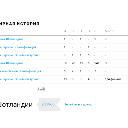
ИРНАЯ ИСТОРИЯ
И
В
Н
П
О
Место
онат Шотландии
1
-
1
-
1
7
а Европы. Квалификация
1
-
-
1
-
-
а Европы. Основной турнир
8
1
1
6
-
-
онат Шотландии
38
20
12
6
141
3
а чемпионов. Квалификация
6
2
1
3
7
-
а Европы. Основной турнир
12
5
3
4
-
1/4 финала
ЕЩЕ
Шотландии
2004-05
Перейти в турнир