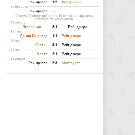
Рейнджерс
1:2
Хиберниан
12 фев 2012
Рейнджерс
—
С клуба "Рейнджерс" снято 10 очков за нарушение
регламента чемпионата.
06 августа
Ягеллония
2:1
Рейнджерс
31 июля
Данди Юнайтед
1:1
Рейнджерс
10 мая
Селтик
3:1
Рейнджерс
04 мая
Хартс
2:1
Рейнджерс
26 апреля
Рейнджерс
2:3
Мотеруэлл