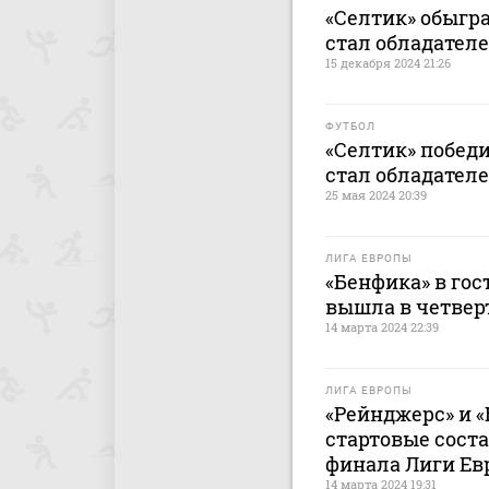
«Селтик» обыгра
стал обладател
15 декабря 2024 21:26
ФУТБОЛ
«Селтик» победи
стал обладател
25 мая 2024 20:39
ЛИГА ЕВРОПЫ
«Бенфика» в гос
вышла в четвер
14 марта 2024 22:39
ЛИГА ЕВРОПЫ
«Рейнджерс» и 
стартовые соста
финала Лиги Е
14 марта 2024 19:31