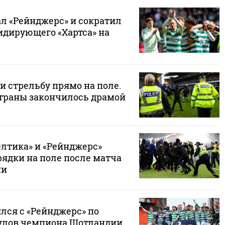
ал «Рейнджерс» и сократил
идирующего «Хартса» на
и стрельбу прямо на поле.
страны закончилось драмой
лтика» и «Рейнджерс»
рядки на поле после матча
ии
лся с «Рейнджерс» по
улов чемпиона Шотландии