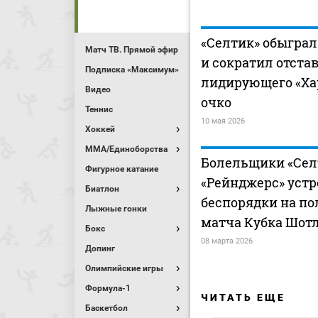
«Селтик» обыграл
Матч ТВ. Прямой эфир
и сократил отста
Подписка «Максимум»
лидирующего «Хар
Видео
очко
Теннис
10 мая 2026
Хоккей
MMA/Единоборства
Болельщики «Сел
Фигурное катание
«Рейнджерс» уст
Биатлон
беспорядки на по
Лыжные гонки
матча Кубка Шот
Бокс
08 марта 2026
Допинг
Олимпийские игры
Формула-1
ЧИТАТЬ ЕЩЕ
Баскетбол