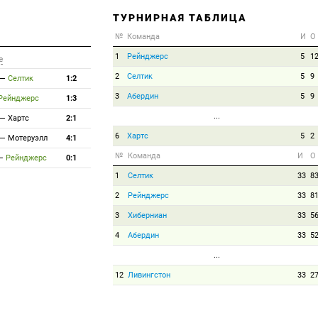
ТУРНИРНАЯ ТАБЛИЦА
№
Команда
И
О
1
Рейнджерс
5
1
е
2
Селтик
5
9
—
Селтик
1:2
3
Абердин
5
9
Рейнджерс
1:3
...
—
Хартc
2:1
6
Хартс
5
2
—
Мотеруэлл
4:1
№
Команда
И
О
—
Рейнджерс
0:1
1
Селтик
33
8
2
Рейнджерс
33
8
3
Хиберниан
33
5
4
Абердин
33
5
...
12
Ливингстон
33
2