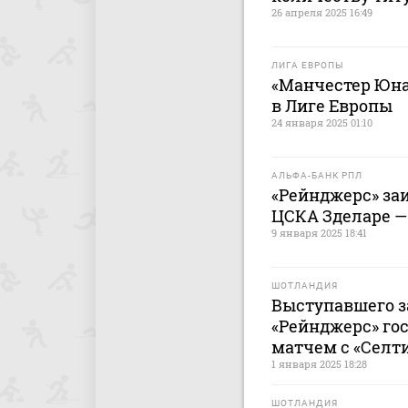
26 апреля 2025 16:49
ЛИГА ЕВРОПЫ
«Манчестер Юна
в Лиге Европы
24 января 2025 01:10
АЛЬФА-БАНК РПЛ
«Рейнджерс» за
ЦСКА Зделаре 
9 января 2025 18:41
ШОТЛАНДИЯ
Выступавшего з
«Рейнджерс» го
матчем с «Селт
1 января 2025 18:28
ШОТЛАНДИЯ