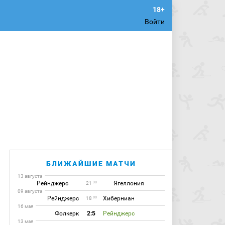
Войти
БЛИЖАЙШИЕ МАТЧИ
13 августа
Рейнджерс
Ягеллония
30
21
09 августа
Рейнджерс
Хиберниан
00
18
16 мая
Фолкерк
2:5
Рейнджерс
13 мая