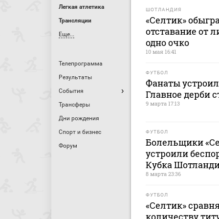
Легкая атлетика
ШОТЛАНДИЯ
«Селтик» обыгр
Трансляции
отставание от л
Еще...
одно очко
10 мая 16:41
Телепрограмма
ФУТБОЛ
Результаты
Фанаты устроил
События
Главное дерби 
9 марта 17:13
Трансферы
Дни рождения
Спорт и бизнес
ФУТБОЛ
Болельщики «Се
Форум
устроили беспо
Кубка Шотланд
8 марта 23:36
ФУТБОЛ
«Селтик» сравня
количеству тит