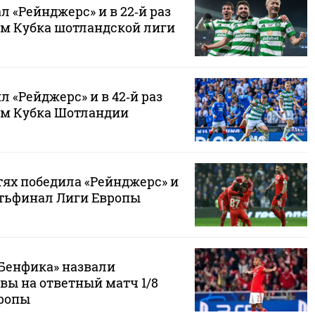
л «Рейнджерс» и в 22‑й раз
ем Кубка шотландской лиги
л «Рейджерс» и в 42‑й раз
ем Кубка Шотландии
тях победила «Рейнджерс» и
тьфинал Лиги Европы
«Бенфика» назвали
вы на ответный матч 1/8
вропы