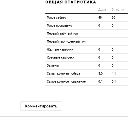
ОБЩАЯ СТАТИСТИКА
Дома
В гостях
Голов забито
48
30
Голов пропущено
0
0
Первый забитый гол
Первый пропущенный гол
Желтые карточки
0
0
Красные карточки
0
0
Замены
0
0
Самая крупная победа
5:0
4:1
Самое крупное поражение
0:1
0:1
Комментировать