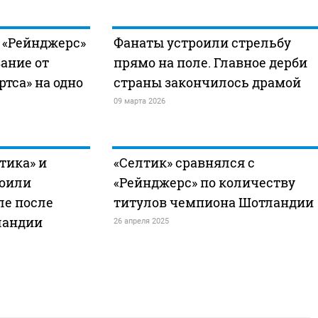
 «Рейнджерс»
Фанаты устроили стрельбу
вание от
прямо на поле. Главное дерби
тса» на одно
страны закончилось драмой
09 марта 2026
тика» и
«Селтик» сравнялся с
роили
«Рейнджерс» по количеству
ле после
титулов чемпиона Шотландии
ландии
26 апреля 2025