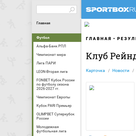
Главная
Футбол
ГЛАВНАЯ
РЕЗУЛ
Альфа-Банк РПЛ
Клуб Рейн
Чемпионат мира
Лига ПАРИ
Карточка
Новости
LEON-Вторая лига
FONBET Кубок России
по футболу сезона
2026-2027 гг.
Чемпионат Европы
Кубок PARI Премьер
OLIMPBET Суперкубок
России
Молодежная
футбольная лига