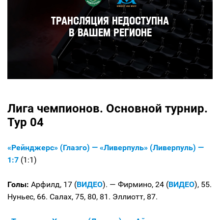
Лига чемпионов. Основной турнир.
Тур 04
«Рейнджерс» (Глазго) — «Ливерпуль» (Ливерпуль) —
1:7
(1:1)
Голы:
Арфилд, 17 (
ВИДЕО
). — Фирмино, 24 (
ВИДЕО
), 55.
Нуньес, 66. Салах, 75, 80, 81. Эллиотт, 87.