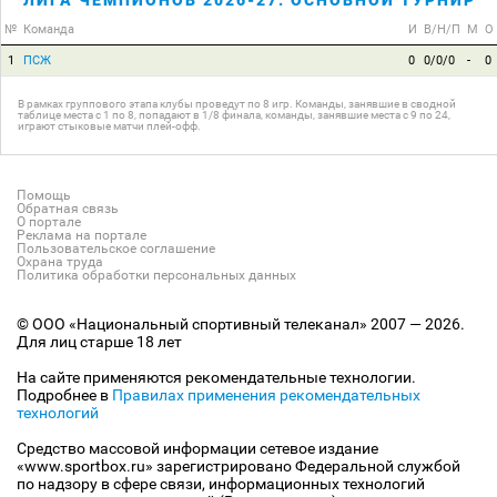
ЛИГА ЧЕМПИОНОВ 2026-27. ОСНОВНОЙ ТУРНИР
№
Команда
И
В/Н/П
М
О
1
ПСЖ
0
0/0/0
-
0
В рамках группового этапа клубы проведут по 8 игр. Команды, занявшие в сводной
таблице места с 1 по 8, попадают в 1/8 финала, команды, занявшие места с 9 по 24,
играют стыковые матчи плей-офф.
Помощь
Обратная связь
О портале
Реклама на портале
Пользовательское соглашение
Охрана труда
Политика обработки персональных данных
© ООО «Национальный спортивный телеканал» 2007 — 2026.
Для лиц старше 18 лет
На сайте применяются рекомендательные технологии.
Подробнее в
Правилах применения рекомендательных
технологий
Средство массовой информации сетевое издание
«www.sportbox.ru» зарегистрировано Федеральной службой
по надзору в сфере связи, информационных технологий