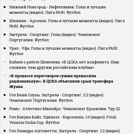
Нижний Новгород - Нефтехимик. Голы и лучшие
моменты (видео). Лига PARI. Футбол
Шинник - Арсенал. Голы и лучшие моменты (видео). Лига
PARI. Футбол
Эштрела - Спортинг. Голы (видео). Чемпионат
Португалии. Футбол
Урал - Уфа. Голы и лучшие моменты (видео). Лига PARI.
Футбол
Бабаев о работе Шевелева: «В ЦСКА нет конфликта. Нам
сложнее, чем другим российским клубам»
«В процессе переговоров сумма превысила
рациональную». В ЦСКА объяснили срыв трансфера
Жуана
Гол Бени Соузы. Эштрела - Спортинг. 2:2 (видео).
Чемпионат Португалии. Футбол
Ремо - Атлетико Минейро. Чемпионат Бразилии. Тур 22
Гол Вакуна Байо. Удинезе - Барселона. 1:0 (видео). Friuli
Venezia Giulia Cup. Футбол
Гол Леандро Антонетти. Эштрела - Спортинг. 1:2 (видео).