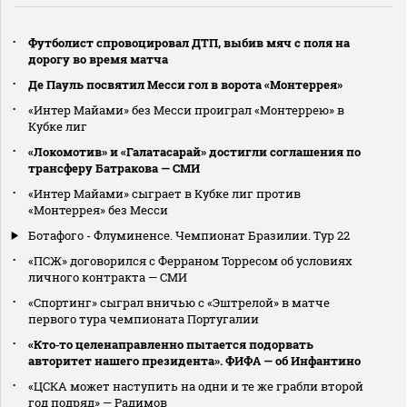
Футболист спровоцировал ДТП, выбив мяч с поля на
дорогу во время матча
Де Пауль посвятил Месси гол в ворота «Монтеррея»
«Интер Майами» без Месси проиграл «Монтеррею» в
Кубке лиг
«Локомотив» и «Галатасарай» достигли соглашения по
трансферу Батракова — СМИ
«Интер Майами» сыграет в Кубке лиг против
«Монтеррея» без Месси
Ботафого - Флуминенсе. Чемпионат Бразилии. Тур 22
«ПСЖ» договорился с Ферраном Торресом об условиях
личного контракта — СМИ
«Спортинг» сыграл вничью с «Эштрелой» в матче
первого тура чемпионата Португалии
«Кто‑то целенаправленно пытается подорвать
авторитет нашего президента». ФИФА — об Инфантино
«ЦСКА может наступить на одни и те же грабли второй
год подряд» — Радимов