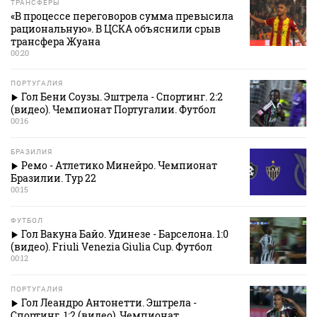
ТРАНСФЕРЫ
«В процессе переговоров сумма превысила
рациональную». В ЦСКА объяснили срыв
трансфера Жуана
00:20
ПОРТУГАЛИЯ
Гол Бени Соузы. Эштрела - Спортинг. 2:2
(видео). Чемпионат Португалии. Футбол
00:16
БРАЗИЛИЯ
Ремо - Атлетико Минейро. Чемпионат
Бразилии. Тур 22
00:15
ФУТБОЛ
Гол Вакуна Байо. Удинезе - Барселона. 1:0
(видео). Friuli Venezia Giulia Cup. Футбол
00:12
ПОРТУГАЛИЯ
Гол Леандро Антонетти. Эштрела -
Спортинг. 1:2 (видео). Чемпионат