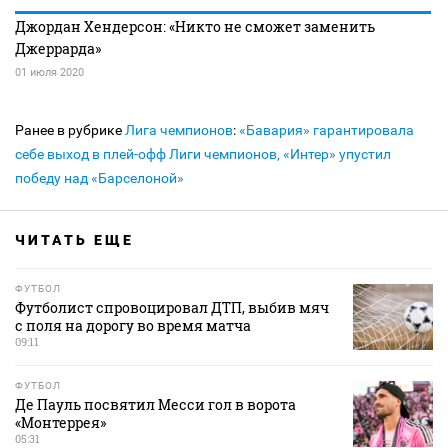
Джордан Хендерсон: «Никто не сможет заменить
Джеррарда»
01 июля 2020
Ранее в рубрике
Лига чемпионов
:
«Бавария» гарантировала
себе выход в плей-офф Лиги чемпионов, «Интер» упустил
победу над «Барселоной»
ЧИТАТЬ ЕЩЕ
ФУТБОЛ
Футболист спровоцировал ДТП, выбив мяч
с поля на дорогу во время матча
09:11
ФУТБОЛ
Де Пауль посвятил Месси гол в ворота
«Монтеррея»
05:31