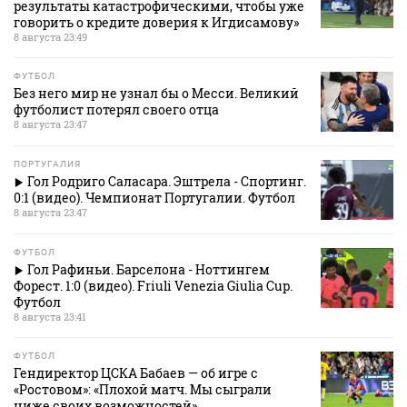
результаты катастрофическими, чтобы уже
говорить о кредите доверия к Игдисамову»
8 августа 23:49
ФУТБОЛ
Без него мир не узнал бы о Месси. Великий
футболист потерял своего отца
8 августа 23:47
ПОРТУГАЛИЯ
Гол Родриго Саласара. Эштрела - Спортинг.
0:1 (видео). Чемпионат Португалии. Футбол
8 августа 23:47
ФУТБОЛ
Гол Рафиньи. Барселона - Ноттингем
Форест. 1:0 (видео). Friuli Venezia Giulia Cup.
Футбол
8 августа 23:41
ФУТБОЛ
Гендиректор ЦСКА Бабаев — об игре с
«Ростовом»: «Плохой матч. Мы сыграли
ниже своих возможностей»