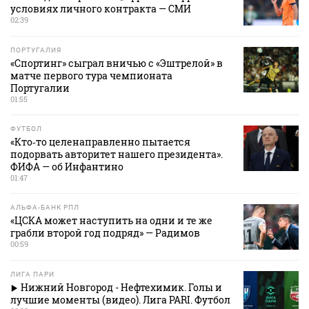
условиях личного контракта — СМИ
02:39
ПОРТУГАЛИЯ
«Спортинг» сыграл вничью с «Эштрелой» в
матче первого тура чемпионата
Португалии
01:55
ФУТБОЛ
«Кто‑то целенаправленно пытается
подорвать авторитет нашего президента».
ФИФА — об Инфантино
01:47
АЛЬФА-БАНК РПЛ
«ЦСКА может наступить на одни и те же
грабли второй год подряд» — Радимов
00:59
ЛИГА ПАРИ
Нижний Новгород - Нефтехимик. Голы и
лучшие моменты (видео). Лига PARI. Футбол