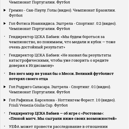
Чемпионат Португалии. Футбол
Гремио - Сан-Паулу. Голы (видео). Чемпионат Бразилии.
Футбол
Гол Фотиса Иоаннидиса. Эштрела - Спортинг. 0:2 (видео).
Чемпионат Португалии. Футбол
Гендиректор ЦСКА Бабаев: «Мы будем бороться за
чемпионство, но понимаем, что медали и кубок — тоже
очень достойный результат»
Гендиректор ЦСКА Бабаев: «Не назвал бы результаты
катастрофическими, чтобы уже говорить о кредите
доверия к Игдисамову»
Без него мир не узнал бы о Месси. Великий футболист
потерял своего отца
Гол Родриго Саласара. Эштрела - Спортинг. 0:1 (видео).
Чемпионат Португалии. Футбол
Гол Рафиньи. Барселона - Ноттингем Форест. 1:0 (видео).
Friuli Venezia Giulia Cup. Футбол
Гендиректор ЦСКА Бабаев — об игре с «Ростовом»:
«Плохой матч. Мы сыграли ниже своих возможностей»
УЕФА может провести расследование в отношении