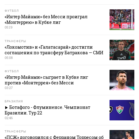
ФУТБОЛ
«Интер Майами» без Месси проиграл
«Монтеррею» в Кубке лиг
05:19
ТРАНСФЕРЫ
«Локомотив» и «Галатасарай» достигли
соглашения по трансферу Батракова — СМИ
05:08
ФУТБОЛ
«Интер Майами» сыграет в Кубке лиг
против «Монтеррея» без Месси
03:27
БРАЗИЛИЯ
Ботафого - Флуминенсе. Чемпионат
Бразилии. Тур 22
02:46
ТРАНСФЕРЫ
«ПСЖ» договорился с Ферраном Торресом об