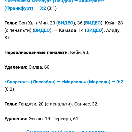
«Тоттенхэм Хотспур» (Лондон) — «Айнтрахт»
(Франкфурт) — 3:2
(3:1)
Голы:
Сон Хын-Мин, 20 (
ВИДЕО
), 36 (
ВИДЕО
). Кейн, 28
(с пенальти) (
ВИДЕО
). — Камада, 14 (
ВИДЕО
). Алиду,
87.
Нереализованные пенальти:
Кейн, 90.
Удаления:
Силва, 60.
«Спортинг» (Лиссабон) — «Марсель» (Марсель) — 0:2
(0:2)
Голы:
Гендузи, 20 (с пенальти). Санчес, 32.
Удаления:
Эсгаю, 19. Перейра, 61.