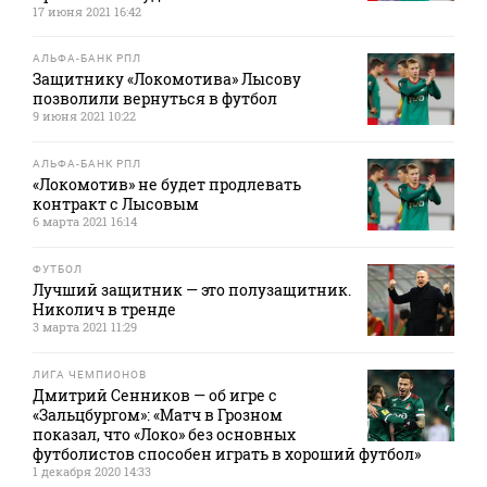
17 июня 2021 16:42
АЛЬФА-БАНК РПЛ
Защитнику «Локомотива» Лысову
позволили вернуться в футбол
9 июня 2021 10:22
АЛЬФА-БАНК РПЛ
«Локомотив» не будет продлевать
контракт с Лысовым
6 марта 2021 16:14
ФУТБОЛ
Лучший защитник — это полузащитник.
Николич в тренде
3 марта 2021 11:29
ЛИГА ЧЕМПИОНОВ
Дмитрий Сенников — об игре с
«Зальцбургом»: «Матч в Грозном
показал, что «Локо» без основных
футболистов способен играть в хороший футбол»
1 декабря 2020 14:33