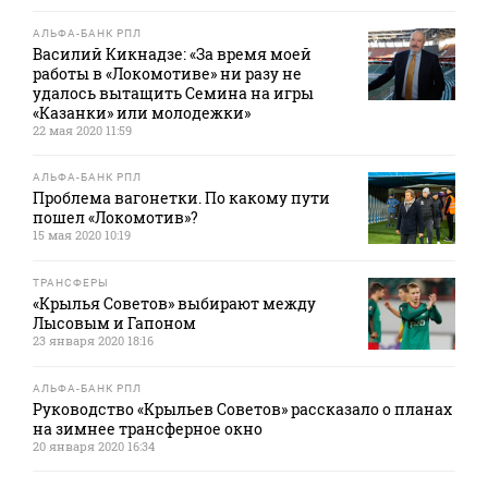
АЛЬФА-БАНК РПЛ
Василий Кикнадзе: «За время моей
работы в «Локомотиве» ни разу не
удалось вытащить Семина на игры
«Казанки» или молодежки»
22 мая 2020 11:59
АЛЬФА-БАНК РПЛ
Проблема вагонетки. По какому пути
пошел «Локомотив»?
15 мая 2020 10:19
ТРАНСФЕРЫ
«Крылья Советов» выбирают между
Лысовым и Гапоном
23 января 2020 18:16
АЛЬФА-БАНК РПЛ
Руководство «Крыльев Советов» рассказало о планах
на зимнее трансферное окно
20 января 2020 16:34