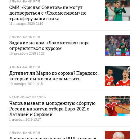
АЛЬФА-БАНК РПЛ
СМИ: «Крылья Советов» не могут
договориться с «Локомотивом» по
трансферу защитника
11 января 2020 21:10
АЛЬФА-БАНК РПЛ
Задание на дом. «Локомотиву» пора
определяться с курсом
16 декабря 2019 14:28
АЛЬФА-БАНК РПЛ
Дотянет ли Марио до сорока? Парадокс,
который вы могли не заметить
19 ноября 2019 14:15
ЧЕМПИОНАТ ЕВРОПЫ
Чалов вызван в молодежную сборную
России на матчи отбора Евро-2021 с
Латвией и Сербией
1 ноября 2019 13:17
АЛЬФА-БАНК РПЛ
Ловчев назвал тренера в РПЛ, который