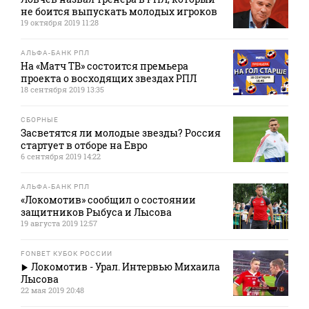
не боится выпускать молодых игроков
19 октября 2019 11:28
АЛЬФА-БАНК РПЛ
На «Матч ТВ» состоится премьера
проекта о восходящих звездах РПЛ
18 сентября 2019 13:35
СБОРНЫЕ
Засветятся ли молодые звезды? Россия
стартует в отборе на Евро
6 сентября 2019 14:22
АЛЬФА-БАНК РПЛ
«Локомотив» сообщил о состоянии
защитников Рыбуса и Лысова
19 августа 2019 12:57
FONBET КУБОК РОССИИ
Локомотив - Урал. Интервью Михаила
Лысова
22 мая 2019 20:48