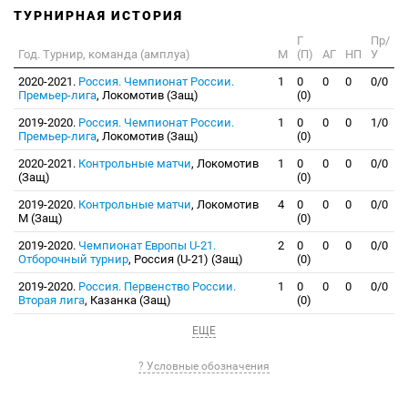
ТУРНИРНАЯ ИСТОРИЯ
Г
Пр/
Год. Турнир, команда (амплуа)
М
(П)
АГ
НП
У
2020-2021.
Россия. Чемпионат России.
1
0
0
0
0/0
Премьер-лига
, Локомотив (Защ)
(0)
2019-2020.
Россия. Чемпионат России.
1
0
0
0
1/0
Премьер-лига
, Локомотив (Защ)
(0)
2020-2021.
Контрольные матчи
, Локомотив
1
0
0
0
0/0
(Защ)
(0)
2019-2020.
Контрольные матчи
, Локомотив
4
0
0
0
0/0
М (Защ)
(0)
2019-2020.
Чемпионат Европы U-21.
2
0
0
0
0/0
Отборочный турнир
, Россия (U-21) (Защ)
(0)
2019-2020.
Россия. Первенство России.
1
0
0
0
0/0
Вторая лига
, Казанка (Защ)
(0)
ЕЩЕ
? Условные обозначения