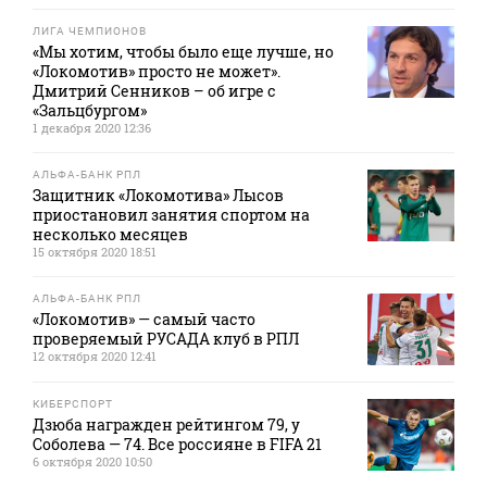
ЛИГА ЧЕМПИОНОВ
«Мы хотим, чтобы было еще лучше, но
«Локомотив» просто не может».
Дмитрий Сенников – об игре с
«Зальцбургом»
1 декабря 2020 12:36
АЛЬФА-БАНК РПЛ
Защитник «Локомотива» Лысов
приостановил занятия спортом на
несколько месяцев
15 октября 2020 18:51
АЛЬФА-БАНК РПЛ
«Локомотив» — самый часто
проверяемый РУСАДА клуб в РПЛ
12 октября 2020 12:41
КИБЕРСПОРТ
Дзюба награжден рейтингом 79, у
Соболева — 74. Все россияне в FIFA 21
6 октября 2020 10:50