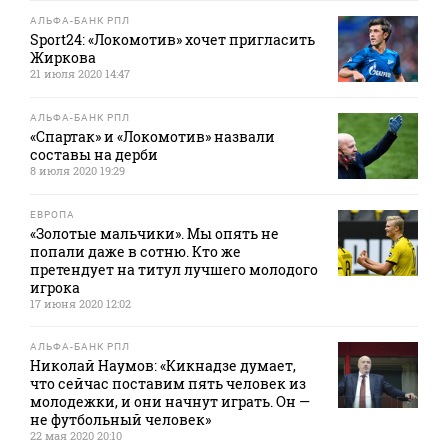
АЛЬФА-БАНК РПЛ
Sport24: «Локомотив» хочет пригласить
Жиркова
21 июля 2020 14:47
АЛЬФА-БАНК РПЛ
«Спартак» и «Локомотив» назвали
составы на дерби
8 июля 2020 19:29
ЕВРОПА
«Золотые мальчики». Мы опять не
попали даже в сотню. Кто же
претендует на титул лучшего молодого
игрока
17 июня 2020 12:02
АЛЬФА-БАНК РПЛ
Николай Наумов: «Кикнадзе думает,
что сейчас поставим пять человек из
молодежки, и они начнут играть. Он —
не футбольный человек»
22 мая 2020 20:10