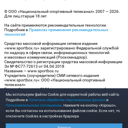
© ООО «Национальный спортивный телеканал» 2007 — 2026.
Для лиц старше 18 лет
На сайте применяются рекомендательные технологии.
Подробнее в
Правилах применения рекомендательных
технологий
Средство массовой информации сетевое издание
«www.sportbox.ru» зарегистрировано Федеральной службой
по надзору в сфере связи, информационных технологий
и массовых коммуникаций (Роскомнадзор).
Свидетельство о регистрации средства массовой информации
Эл № ФС77-72613 от 04.04.2018
Название — www.sportbox.ru
Учредитель (соучредители) СМИ сетевого издания
«www.sportbox.ru»: ООО «Национальный спортивный
телеканал»
Главный редактор СМИ сетевого издания «www.sportbox.ru»:
Конов В.А.
Мы используем файлы Сookie для корректной работы веб-сайта.
Номер телефона редакции СМИ сетевого издания
Подробнее в
Политике обработки персональных данных
и
«www.sportbox.ru»: +7 (495) 653 8419
Пользовательском соглашении
. Нажмите на кнопку «Хорошо»,
Адрес электронной почты редакции СМИ сетевого издания
если Вы согласны на использование файлов cookie. Если нет, то
«www.sportbox.ru»: editor@sportbox.ru
отключите Cookies в настройках браузера
Хорошо