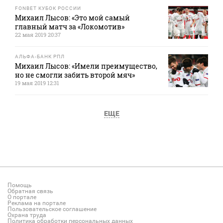
FONBET КУБОК РОССИИ
Михаил Лысов: «Это мой самый
главный матч за «Локомотив»
22 мая 2019 20:37
АЛЬФА-БАНК РПЛ
Михаил Лысов: «Имели преимущество,
но не смогли забить второй мяч»
19 мая 2019 12:31
ЕЩЕ
Помощь
Обратная связь
О портале
Реклама на портале
Пользовательское соглашение
Охрана труда
Политика обработки персональных данных