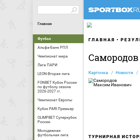
Главная
Футбол
ГЛАВНАЯ
РЕЗУЛ
Альфа-Банк РПЛ
Самородов
Чемпионат мира
Лига ПАРИ
Карточка
Новости
LEON-Вторая лига
FONBET Кубок России
по футболу сезона
2026-2027 гг.
Чемпионат Европы
Кубок PARI Премьер
OLIMPBET Суперкубок
России
Молодежная
футбольная лига
ТУРНИРНАЯ ИСТОР