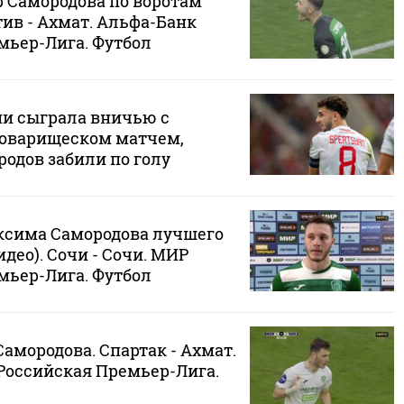
р Самородова по воротам
тив - Ахмат. Альфа-Банк
мьер-Лига. Футбол
и сыграла вничью с
товарищеском матчем,
одов забили по голу
сима Самородова лучшего
идео). Сочи - Сочи. МИР
мьер-Лига. Футбол
амородова. Спартак - Ахмат.
Р Российская Премьер-Лига.