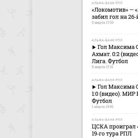
АЛЬФА-БАНК РПЛ
«Локомотив» — «
забил гол на 26
9 марта 17:03
АЛЬФА-БАНК РПЛ
Гол Максима 
Ахмат. 0:2 (вид
Лига. Футбол
9 марта 17:01
АЛЬФА-БАНК РПЛ
Гол Максима С
1:0 (видео). МИ
Футбол
1 марта 19:06
АЛЬФА-БАНК РПЛ
ЦСКА проиграл 
19‑го тура РПЛ