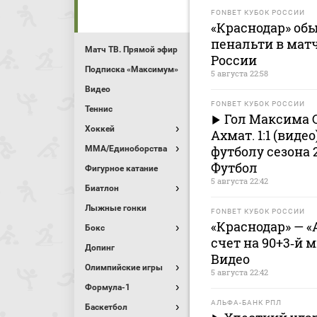
FONBET КУБОК РОССИИ
«Краснодар» обы
пенальти в матч
Матч ТВ. Прямой эфир
России
Подписка «Максимум»
5 августа 22:58
Видео
FONBET КУБОК РОССИИ
Теннис
Гол Максима С
Хоккей
Ахмат. 1:1 (виде
футболу сезона 2
MMA/Единоборства
Футбол
Фигурное катание
5 августа 22:42
Биатлон
Лыжные гонки
FONBET КУБОК РОССИИ
«Краснодар» — «А
Бокс
счет на 90+3‑й 
Допинг
Видео
Олимпийские игры
5 августа 22:42
Формула-1
АЛЬФА-БАНК РПЛ
Баскетбол