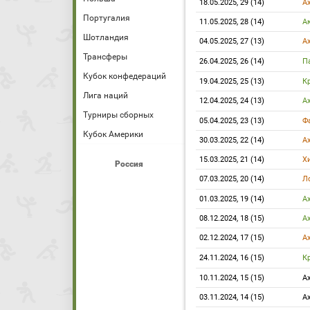
18.05.2025, 29 (14)
А
Португалия
11.05.2025, 28 (14)
А
Шотландия
04.05.2025, 27 (13)
А
Трансферы
26.04.2025, 26 (14)
П
Кубок конфедераций
19.04.2025, 25 (13)
К
Лига наций
12.04.2025, 24 (13)
А
Турниры сборных
05.04.2025, 23 (13)
Ф
Кубок Америки
30.03.2025, 22 (14)
А
15.03.2025, 21 (14)
Х
Россия
07.03.2025, 20 (14)
Л
01.03.2025, 19 (14)
А
08.12.2024, 18 (15)
А
02.12.2024, 17 (15)
А
24.11.2024, 16 (15)
К
10.11.2024, 15 (15)
А
03.11.2024, 14 (15)
А