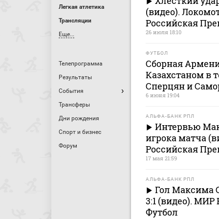
Хлесткий уда
Легкая атлетика
(видео). Локомо
Трансляции
Российская Пре
26 июля 18:10
Еще...
ФУТБОЛ
Сборная Армени
Телепрограмма
Казахстаном в 
Результаты
Сперцян и Самор
События
6 июня 19:04
Трансферы
АЛЬФА-БАНК РПЛ
Дни рождения
Интервью Мак
Спорт и бизнес
игрока матча (в
Форум
Российская Пре
17 мая 21:59
АЛЬФА-БАНК РПЛ
Гол Максима С
3:1 (видео). МИ
Футбол