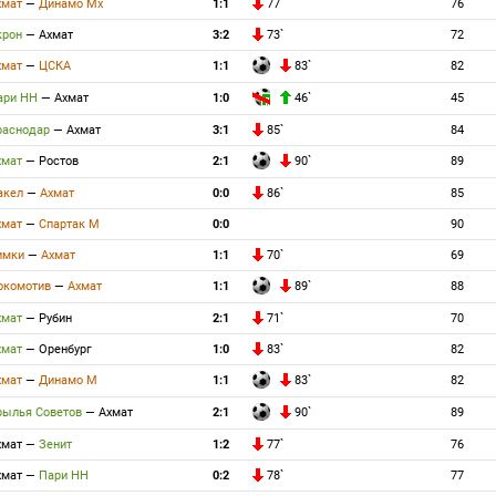
хмат
—
Динамо Мх
1:1
77`
76
крон
—
Ахмат
3:2
73`
72
хмат
—
ЦСКА
1:1
83`
82
ари НН
—
Ахмат
1:0
46`
45
раснодар
—
Ахмат
3:1
85`
84
хмат
—
Ростов
2:1
90`
89
акел
—
Ахмат
0:0
86`
85
хмат
—
Спартак М
0:0
90
имки
—
Ахмат
1:1
70`
69
окомотив
—
Ахмат
1:1
89`
88
хмат
—
Рубин
2:1
71`
70
хмат
—
Оренбург
1:0
83`
82
хмат
—
Динамо М
1:1
83`
82
рылья Советов
—
Ахмат
2:1
90`
89
хмат
—
Зенит
1:2
77`
76
хмат
—
Пари НН
0:2
78`
77