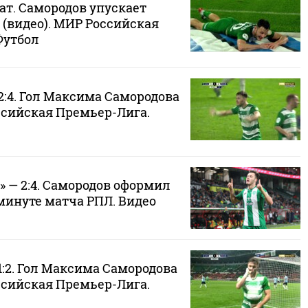
ат. Самородов упускает
 (видео). МИР Российская
Футбол
 2:4. Гол Максима Самородова
ссийская Премьер-Лига.
» — 2:4. Самородов оформил
 минуте матча РПЛ. Видео
 1:2. Гол Максима Самородова
ссийская Премьер-Лига.