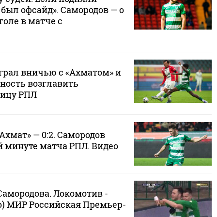
 был офсайд». Самородов — о
оле в матче с
грал вничью с «Ахматом» и
ность возглавить
лицу РПЛ
Ахмат» — 0:2. Самородов
‑й минуте матча РПЛ. Видео
Самородова. Локомотив -
ео) МИР Российская Премьер-