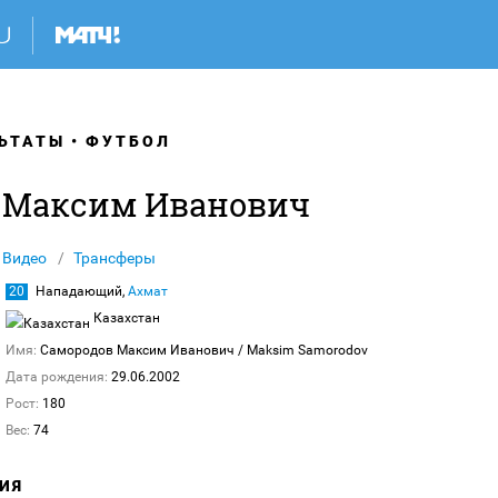
ЬТАТЫ
ФУТБОЛ
 Максим Иванович
Видео
Трансферы
20
Нападающий,
Ахмат
Казахстан
Имя:
Самородов Максим Иванович
/ Maksim Samorodov
Дата рождения:
29.06.2002
Рост:
180
Вес:
74
ИЯ