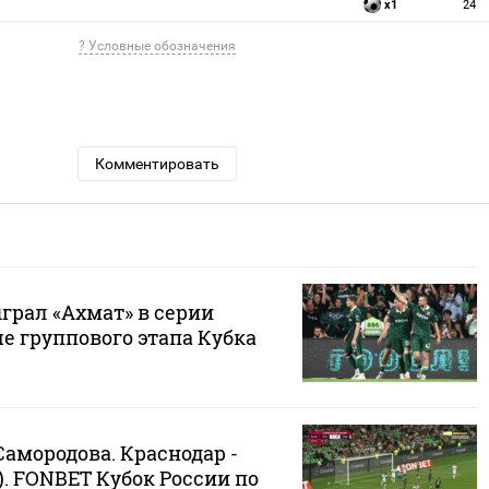
x1
24
? Условные обозначения
Комментировать
грал «Ахмат» в серии
е группового этапа Кубка
амородова. Краснодар -
о). FONBET Кубок России по