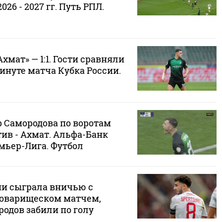
026 - 2027 гг. Путь РПЛ.
хмат» — 1:1. Гости сравняли
минуте матча Кубка России.
р Самородова по воротам
тив - Ахмат. Альфа-Банк
мьер-Лига. Футбол
и сыграла вничью с
товарищеском матчем,
одов забили по голу