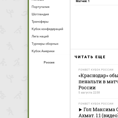
Матчей: 1
Португалия
Шотландия
Трансферы
Кубок конфедераций
Лига наций
Турниры сборных
Кубок Америки
ЧИТАТЬ ЕЩЕ
Россия
FONBET КУБОК РОССИИ
«Краснодар» обы
пенальти в матч
России
5 августа 22:58
FONBET КУБОК РОССИИ
Гол Максима С
Ахмат. 1:1 (виде