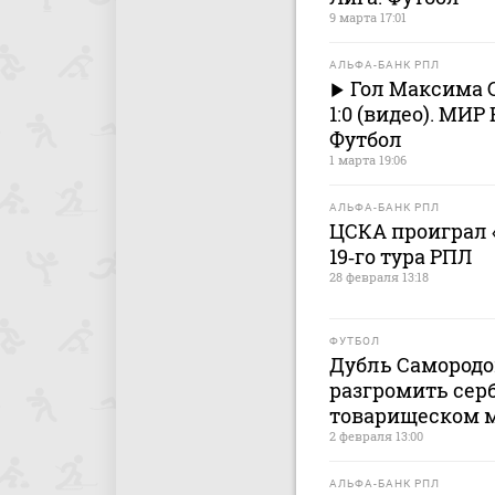
9 марта 17:01
АЛЬФА-БАНК РПЛ
Гол Максима С
1:0 (видео). МИ
Футбол
1 марта 19:06
АЛЬФА-БАНК РПЛ
ЦСКА проиграл 
19‑го тура РПЛ
28 февраля 13:18
ФУТБОЛ
Дубль Самородо
разгромить сер
товарищеском 
2 февраля 13:00
АЛЬФА-БАНК РПЛ