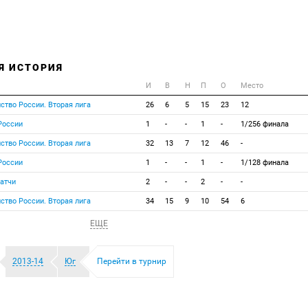
Я ИСТОРИЯ
И
В
Н
П
О
Место
ство России. Вторая лига
26
6
5
15
23
12
России
1
-
-
1
-
1/256 финала
ство России. Вторая лига
32
13
7
12
46
-
России
1
-
-
1
-
1/128 финала
атчи
2
-
-
2
-
-
ство России. Вторая лига
34
15
9
10
54
6
ЕЩЕ
2013-14
Юг
Перейти в турнир