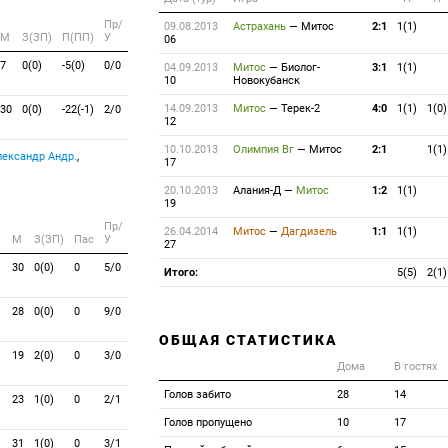
Пр/
09.08.2013
Астрахань
—
Митос
2:1
1(1)
M
З(ЗП)
П(ПП)
У
06
7
0(0)
-5(0)
0/0
04.09.2013
Митос
—
Биолог-
3:1
1(1)
10
Новокубанск
14.09.2013
Митос
—
Терек-2
4:0
1(1)
1(0)
30
0(0)
-22(-1)
2/0
12
10.10.2013
Олимпия Вг
—
Митос
2:1
1(1)
ександр Андр.
,
17
20.10.2013
Алания-Д
—
Митос
1:2
1(1)
19
Пр/
26.04.2014
Митос
—
Дагдизель
1:1
1(1)
M
З(ЗП)
Пас
У
27
30
0(0)
0
5/0
Итого:
5(5)
2(1)
28
0(0)
0
9/0
ОБЩАЯ СТАТИСТИКА
19
2(0)
0
3/0
Дома
В гостях
Голов забито
28
14
23
1(0)
0
2/1
Голов пропущено
10
17
31
1(0)
0
3/1