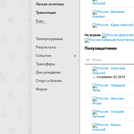
Василий
Легкая атлетика
Мисакян
Трансляции
Альберт
Еще...
Юдин Алексей
Не играли:
Дергачев
Телепрограмма
Кабанцев Константи
Результаты
Полузащитники
События
№
Игрок
Трансферы
Алексеев
Дни рождения
Алексей
↔ отзаявлен 02.2014
Спорт и бизнес
Гейдаров
Форум
Фуад
Жегулин
Игорь
Лазарев
Евгений
Мороз
Алексей