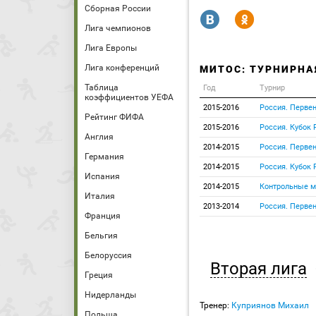
Сборная России
R
Y
Лига чемпионов
Лига Европы
Лига конференций
МИТОС: ТУРНИРНА
Таблица
Год
Турнир
коэффициентов УЕФА
2015-2016
Россия. Первен
Рейтинг ФИФА
2015-2016
Россия. Кубок 
Англия
2014-2015
Россия. Первен
Германия
2014-2015
Россия. Кубок 
Испания
2014-2015
Контрольные м
Италия
2013-2014
Россия. Первен
Франция
Бельгия
Белоруссия
Вторая лига
Греция
Нидерланды
Тренер:
Куприянов Михаил
Польша