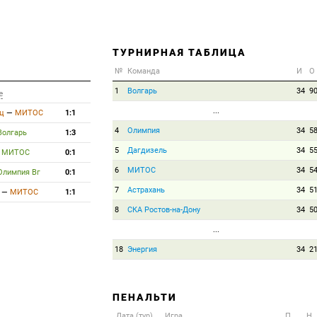
ТУРНИРНАЯ ТАБЛИЦА
№
Команда
И
О
1
Волгарь
34
9
е
...
ц
—
МИТОС
1:1
4
Олимпия
34
5
Волгарь
1:3
5
Дагдизель
34
5
—
МИТОС
0:1
6
МИТОС
34
5
Олимпия Вг
0:1
7
Астрахань
34
5
—
МИТОС
1:1
8
СКА Ростов-на-Дону
34
5
...
18
Энергия
34
2
ПЕНАЛЬТИ
Дата (тур)
Игра
П
Н