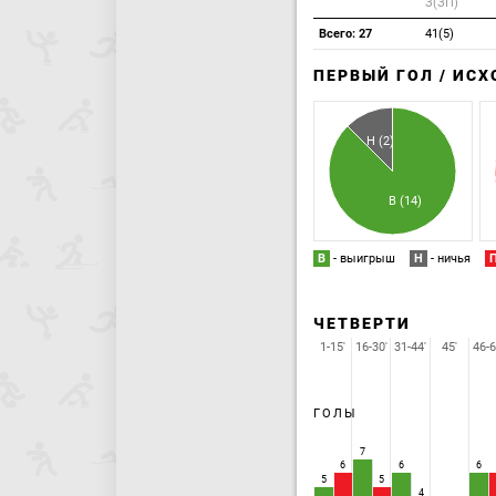
З(ЗП)
Всего: 27
41(5)
ПЕРВЫЙ ГОЛ / ИС
Н (2)
В (14)
В
- выигрыш
Н
- ничья
ЧЕТВЕРТИ
1-15'
16-30'
31-44'
45'
46-6
ГОЛЫ
7
6
6
6
5
5
4