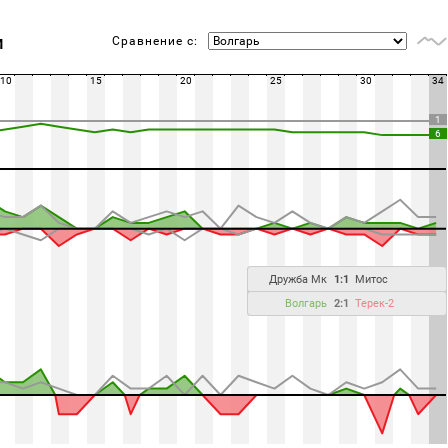
Сравнение с:
М
10
15
20
25
30
34
1
6
Дружба Мк
1:1
Митос
Волгарь
2:1
Терек-2