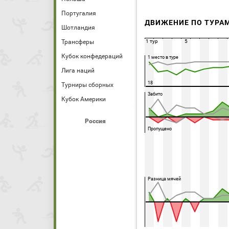
Португалия
ДВИЖЕНИЕ ПО ТУРА
Шотландия
Трансферы
1 тур
5
Кубок конфедераций
1 место в туре
Лига наций
18
Турниры сборных
Забито
Кубок Америки
Россия
Пропущено
Разница мячей