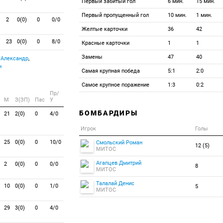
Первый забитый гол
6 мин.
15 мин.
Первый пропущенный гол
10 мин.
1 мин.
2
0(0)
0
0/0
Желтые карточки
36
42
23
0(0)
0
8/0
Красные карточки
1
1
Замены
47
40
 Александр
,
н
Самая крупная победа
5:1
2:0
Самое крупное поражение
1:3
0:2
Пр/
M
З(ЗП)
Пас
У
БОМБАРДИРЫ
21
2(0)
0
4/0
Игрок
Голы
25
0(0)
0
10/0
Смольский Роман
12 (5)
МИТОС
Агапцев Дмитрий
2
0(0)
0
0/0
8
МИТОС
Талалай Денис
10
0(0)
0
1/0
5
МИТОС
29
3(0)
0
4/0