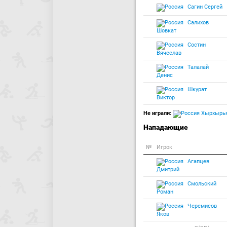
Сагин Сергей
Салихов
Шовкат
Состин
Вячеслав
Талалай
Денис
Шкурат
Виктор
Не играли:
Хырхырья
Нападающие
№
Игрок
Агапцев
Дмитрий
Смольский
Роман
Черемисов
Яков