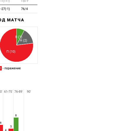
П(ПП)
Пр/У
-27(-1)
76/4
ХОД МАТЧА
Забитый
Пропущенный
В (1)
Н (2)
П (10)
П
- поражение
0'
61-75'
76-89'
90'
8
6
5
4