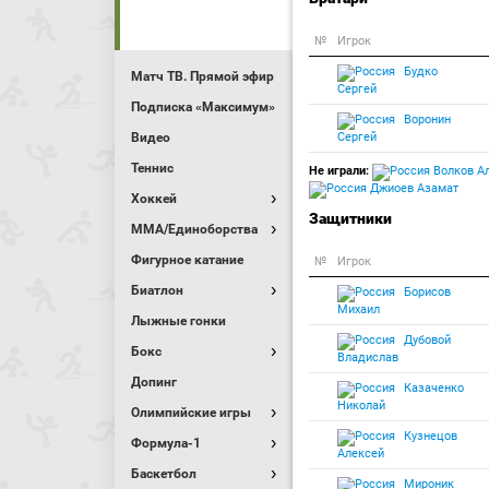
№
Игрок
Будко
Матч ТВ. Прямой эфир
Сергей
Подписка «Максимум»
Воронин
Видео
Сергей
Теннис
Не играли:
Волков Ал
Джиоев Азамат
Хоккей
Защитники
MMA/Единоборства
Фигурное катание
№
Игрок
Биатлон
Борисов
Михаил
Лыжные гонки
Дубовой
Бокс
Владислав
Допинг
Казаченко
Николай
Олимпийские игры
Кузнецов
Формула-1
Алексей
Баскетбол
Мироник