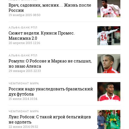
Врач, садовник, мясник… Жизнь после
России
19 ноября 2015 08:50
АЛЬФА-БАНК РПЛ
Сюжет недели. Куинси Промес.
Максимка 2.0
20 апреля 2015 12:16
АЛЬФА-БАНК РПЛ
Ромуло: О Робсоне и Маркао не слышал,
но знаю Алекса
29 января 2015 22:33
ЧЕМПИОНАТ МИРА
России надо унаследовать бразильский
дух футбола
15 июля 2014 10:34
ЧЕМПИОНАТ МИРА
Луис Робсон: С такой игрой бельгийцев
не одолеть
22 июня 2014 09:32