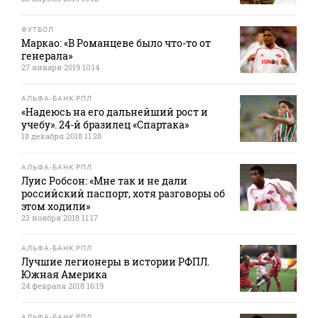
ФУТБОЛ
Маркао: «В Романцеве было что-то от
генерала»
27 января 2019 10:14
АЛЬФА-БАНК РПЛ
«Надеюсь на его дальнейший рост и
учебу». 24-й бразилец «Спартака»
18 декабря 2018 11:28
АЛЬФА-БАНК РПЛ
Луис Робсон: «Мне так и не дали
российский паспорт, хотя разговоры об
этом ходили»
23 ноября 2018 11:17
АЛЬФА-БАНК РПЛ
Лучшие легионеры в истории РФПЛ.
Южная Америка
24 февраля 2018 16:19
АЛЬФА-БАНК РПЛ