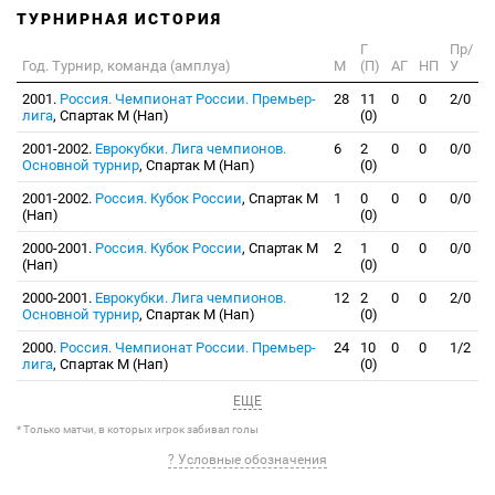
ТУРНИРНАЯ ИСТОРИЯ
Г
Пр/
Год. Турнир, команда (амплуа)
М
(П)
АГ
НП
У
2001.
Россия. Чемпионат России. Премьер-
28
11
0
0
2/0
лига
, Спартак М (Нап)
(0)
2001-2002.
Еврокубки. Лига чемпионов.
6
2
0
0
0/0
Основной турнир
, Спартак М (Нап)
(0)
2001-2002.
Россия. Кубок России
, Спартак М
1
0
0
0
0/0
(Нап)
(0)
2000-2001.
Россия. Кубок России
, Спартак М
2
1
0
0
0/0
(Нап)
(0)
2000-2001.
Еврокубки. Лига чемпионов.
12
2
0
0
2/0
Основной турнир
, Спартак М (Нап)
(0)
2000.
Россия. Чемпионат России. Премьер-
24
10
0
0
1/2
лига
, Спартак М (Нап)
(0)
ЕЩЕ
* Только матчи, в которых игрок забивал голы
? Условные обозначения