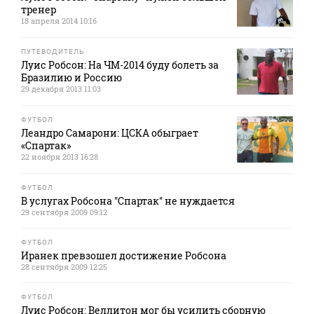
тренер
18 апреля 2014 10:16
ПУТЕВОДИТЕЛЬ
Луис Робсон: На ЧМ-2014 буду болеть за
Бразилию и Россию
29 декабря 2013 11:03
ФУТБОЛ
Леандро Самарони: ЦСКА обыграет
«Спартак»
22 ноября 2013 16:28
ФУТБОЛ
В услугах Робсона "Спартак" не нуждается
29 сентября 2009 09:12
ФУТБОЛ
Иранек превзошел достижение Робсона
28 сентября 2009 12:25
ФУТБОЛ
Луис Робсон: Веллитон мог бы усилить сборную