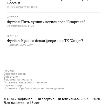
России
28 сентября 2009 10:30
ФУТБОЛ
Футбол: Пять лучших легионеров "Спартака"
19 января 2009 17:39
ФУТБОЛ
Футбол: Красно-белая феерия на ТК "Спорт"!
7 января 2009 02:07
Помощь
Обратная связь
О портале
Реклама на портале
Пользовательское соглашение
Охрана труда
Политика обработки персональных данных
© ООО «Национальный спортивный телеканал» 2007 — 2026.
Для лиц старше 18 лет