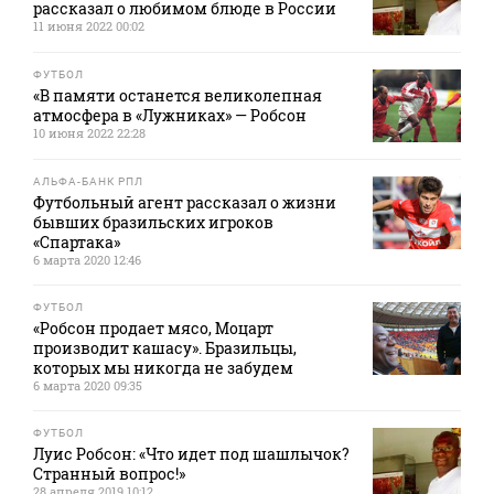
рассказал о любимом блюде в России
11 июня 2022 00:02
ФУТБОЛ
«В памяти останется великолепная
атмосфера в «Лужниках» — Робсон
10 июня 2022 22:28
АЛЬФА-БАНК РПЛ
Футбольный агент рассказал о жизни
бывших бразильских игроков
«Спартака»
6 марта 2020 12:46
ФУТБОЛ
«Робсон продает мясо, Моцарт
производит кашасу». Бразильцы,
которых мы никогда не забудем
6 марта 2020 09:35
ФУТБОЛ
Луис Робсон: «Что идет под шашлычок?
Странный вопрос!»
28 апреля 2019 10:12