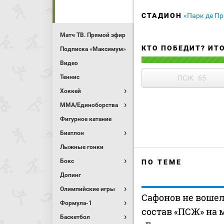
СТАДИОН
«Парк де Пр
Матч ТВ. Прямой эфир
КТО ПОБЕДИТ? ИТ
Подписка «Максимум»
Видео
Теннис
ПСЖ
65
Хоккей
MMA/Единоборства
Фигурное катание
Биатлон
Лыжные гонки
Бокс
ПО ТЕМЕ
Допинг
Олимпийские игры
Сафонов не вошел
Формула-1
состав «ПСЖ» на 
Баскетбол