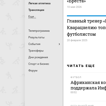
«Бреста»
Легкая атлетика
10 мая 2026
Трансляции
Еще...
Главный тренер 
Кварацхелию то
Телепрограмма
футболистом
Результаты
20 февраля 2025
События
Трансферы
Дни рождения
Спорт и бизнес
ЧИТАТЬ ЕЩЕ
Форум
ФУТБОЛ
Африканская ко
поддержала Ин
00:52
ОСТАЛЬНОЙ МИР