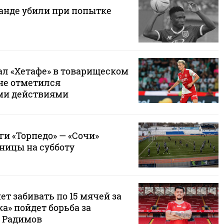
ганде убили при попытке
ал «Хетафе» в товарищеском
 не отметился
ми действиями
и «Торпедо» — «Сочи»
ницы на субботу
ет забивать по 15 мячей за
ка» пойдет борьба за
 Радимов