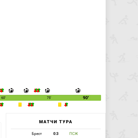
90′
60′
75′
МАТЧИ ТУРА
Брест
0:3
ПСЖ