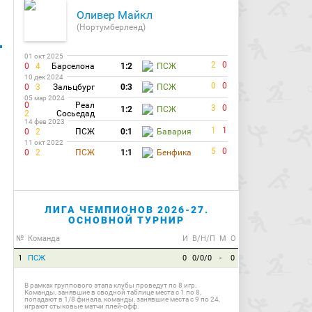
Оливер Майкл
(Нортумберленд)
01 окт 2025
2
0
0
4
Барселона
1:2
ПСЖ
10 дек 2024
0
0
0
3
Зальцбург
0:3
ПСЖ
05 мар 2024
0
Реал
3
0
1:2
ПСЖ
2
Сосьедад
14 фев 2023
1
1
0
2
ПСЖ
0:1
Бавария
11 окт 2022
5
0
0
2
ПСЖ
1:1
Бенфика
ЛИГА ЧЕМПИОНОВ 2026-27.
ОСНОВНОЙ ТУРНИР
№
Команда
И
В/Н/П
М
О
1
ПСЖ
0
0/0/0
-
0
В рамках группового этапа клубы проведут по 8 игр.
Команды, занявшие в сводной таблице места с 1 по 8,
попадают в 1/8 финала, команды, занявшие места с 9 по 24,
играют стыковые матчи плей-офф.