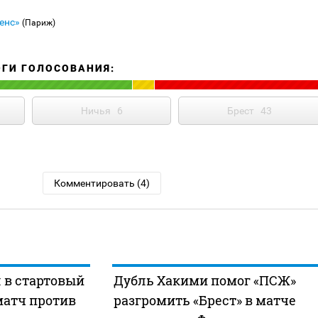
енс»
(Париж)
ОГИ ГОЛОСОВАНИЯ:
Ничья
6
Брест
43
Комментировать (4)
 в стартовый
Дубль Хакими помог «ПСЖ»
матч против
разгромить «Брест» в матче