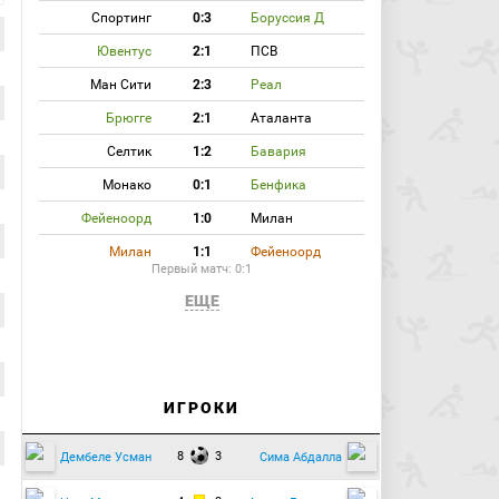
Спортинг
0:3
Боруссия Д
Ювентус
2:1
ПСВ
Ман Сити
2:3
Реал
Брюгге
2:1
Аталанта
Селтик
1:2
Бавария
Монако
0:1
Бенфика
Фейеноорд
1:0
Милан
Милан
1:1
Фейеноорд
Первый матч: 0:1
ЕЩЕ
ИГРОКИ
8
3
Дембеле Усман
Сима Абдалла