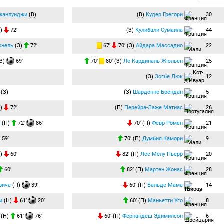
жанлуиджи
(В)
(В)
Кудер Грегори
30
З)
72′
(З)
Кулибали Сумаила
44
снель
(З)
72′
67′
70′ (З)
Айдара Массадио
22
З)
69′
70′
80′ (З)
Ле Кардиналь Жюльен
25
(З)
Зогбе Люк
12
(З)
(З)
Шардонне Брендан
5
П)
72′
(П)
Перейра-Лаже Матиас
26
и
(П)
72′
86′
70′ (П)
Февр Ромен
21
59′
70′ (П)
Думбия Камори
9
П)
60′
82′ (П)
Лес-Мелу Пьерр
20
60′
82′ (П)
Мартен Жонас
28
вича
(П)
39′
60′ (П)
Бальде Мама
14
и
(Н)
61′
20′
60′ (П)
Маньетти Уго
8
(Н)
61′
76′
60′ (П)
Фернандеш Эдимилсон
6