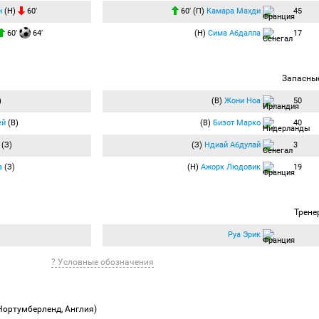
н
(Н)
60′
60′ (П)
Камара Махди
45
60′
64′
(Н)
Сима Абдалла
17
Запасны
)
(В)
Жони Ноа
50
ей
(В)
(В)
Бизот Марко
40
(З)
(З)
Ндиай Абдулай
3
а
(З)
(Н)
Ажорк Людовик
19
Трене
Руа Эрик
? Условные обозначения
Нортумберленд, Англия)