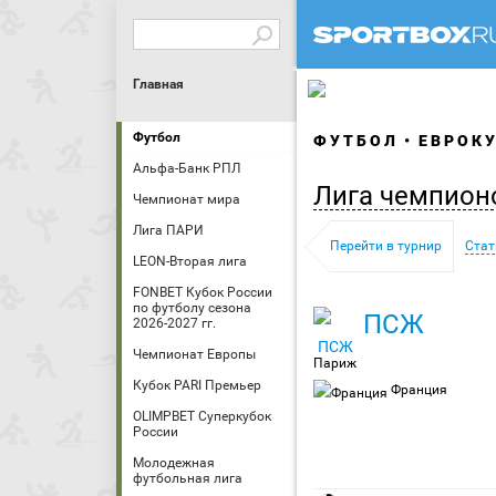
Главная
Футбол
ФУТБОЛ
ЕВРОК
Альфа-Банк РПЛ
Лига чемпион
Чемпионат мира
Лига ПАРИ
Перейти в турнир
Стат
LEON-Вторая лига
FONBET Кубок России
по футболу сезона
ПСЖ
2026-2027 гг.
Чемпионат Европы
Париж
Кубок PARI Премьер
Франция
OLIMPBET Суперкубок
России
Молодежная
футбольная лига