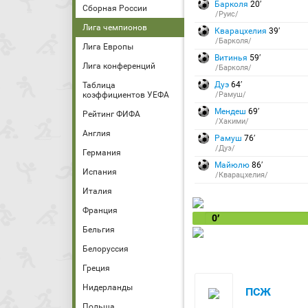
Барколя
20′
Сборная России
/Руис/
Лига чемпионов
Кварацхелия
39′
/Барколя/
Лига Европы
Витинья
59′
Лига конференций
/Барколя/
Дуэ
64′
Таблица
коэффициентов УЕФА
/Рамуш/
Мендеш
69′
Рейтинг ФИФА
/Хакими/
Англия
Рамуш
76′
/Дуэ/
Германия
Майюлю
86′
Испания
/Кварацхелия/
Италия
Франция
0′
Бельгия
Белоруссия
Греция
Нидерланды
ПСЖ
Польша