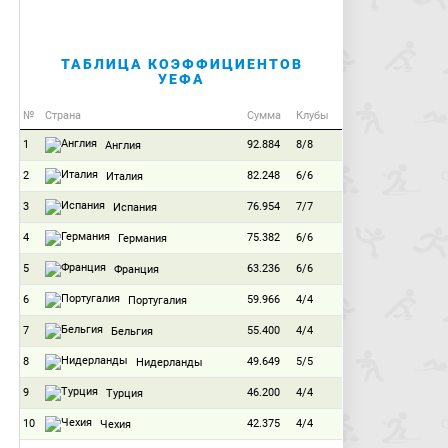
ТАБЛИЦА КОЭФФИЦИЕНТОВ
УЕФА
№
Страна
Сумма
Клубы
1
92.884
8/8
Англия
2
82.248
6/6
Италия
3
76.954
7/7
Испания
4
75.382
6/6
Германия
5
63.236
6/6
Франция
6
59.966
4/4
Португалия
7
55.400
4/4
Бельгия
8
49.649
5/5
Нидерланды
9
46.200
4/4
Турция
10
42.375
4/4
Чехия