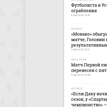
Футболиста в У
ограбления
6 августа 23:41
ФУТБОЛ
«Монако» обыгр
матче, Головин
результативны
6 августа 23:11
ЛИГА ПАРИ
Матч Первой лиг
перенесен с пят
6 августа 22:44
ФУТБОЛ
«Если Даку начн
сезон, у «Спарта
чемпионство» —