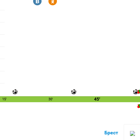
R
Y
45′
15′
30′
Брест