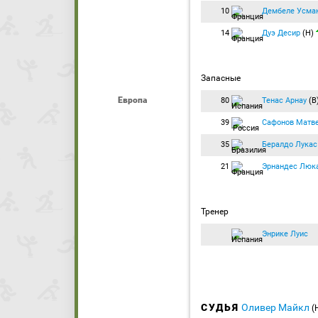
10
Дембеле Усма
14
Дуэ Десир
(Н)
Запасные
Европа
80
Тенас Арнау
(В
39
Сафонов Матв
35
Бералдо Лукас
21
Эрнандес Люк
Тренер
Энрике Луис
СУДЬЯ
Оливер Майкл
(