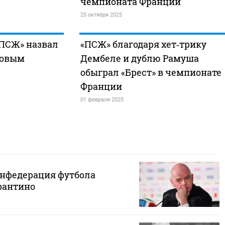
чемпионата Франции
25 октября 2025
«ПСЖ» назвал
«ПСЖ» благодаря хет‑трику
повым
Дембеле и дублю Рамуша
обыграл «Брест» в чемпионате
Франции
01 февраля 2025
нфедерация футбола
фантино