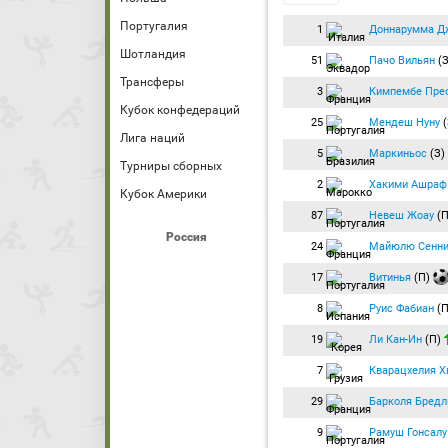
Португалия
1
Доннарумма Д
Шотландия
51
Пачо Вильян
(
Трансферы
3
Кимпембе Пре
Кубок конфедераций
25
Мендеш Нуну
(
Лига наций
5
Маркиньос
(З)
Турниры сборных
2
Хакими Ашраф
Кубок Америки
87
Невеш Жоау
(
Россия
24
Майюлю Сенн
17
Витинья
(П)
8
Руис Фабиан
(
19
Ли Кан-Ин
(П)
7
Кварацхелия Х
29
Барколя Бредл
9
Рамуш Гонсалу