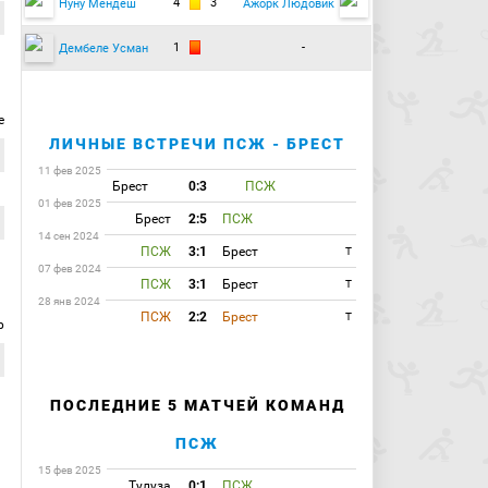
4
3
Нуну Мендеш
Ажорк Людовик
1
-
Дембеле Усман
е
ЛИЧНЫЕ ВСТРЕЧИ ПСЖ - БРЕСТ
11 фев 2025
Брест
0:3
ПСЖ
01 фев 2025
Брест
2:5
ПСЖ
14 сен 2024
ПСЖ
3:1
Брест
T
07 фев 2024
ПСЖ
3:1
Брест
T
28 янв 2024
ПСЖ
2:2
Брест
T
р
ПОСЛЕДНИЕ 5 МАТЧЕЙ КОМАНД
ПСЖ
15 фев 2025
Тулуза
0:1
ПСЖ