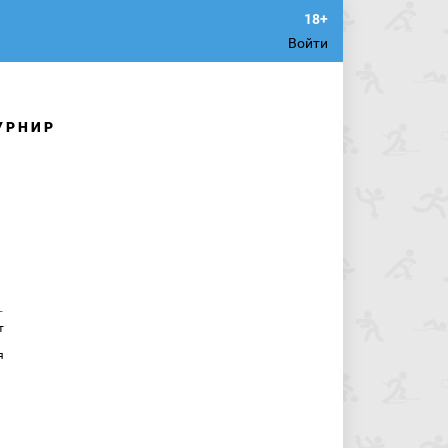
Войти
УРНИР
т