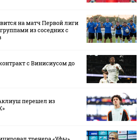
авится на матч Первой лиги
группами из соседних с
в
контракт с Винисиусом до
Аклиуш перешел из
Ж»
цировал тренера «Уфы»