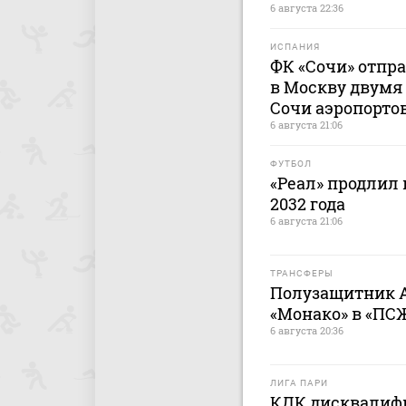
6 августа 22:36
ИСПАНИЯ
ФК «Сочи» отпр
в Москву двумя 
Сочи аэропорто
6 августа 21:06
ФУТБОЛ
«Реал» продлил 
2032 года
6 августа 21:06
ТРАНСФЕРЫ
Полузащитник 
«Монако» в «ПС
6 августа 20:36
ЛИГА ПАРИ
КДК дисквалифи