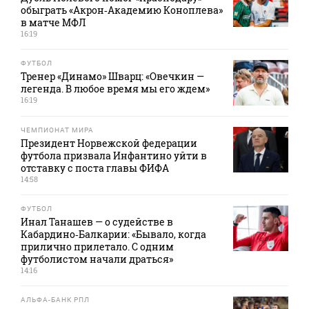
обыграть «Акрон‑Академию Коноплева»
в матче МФЛ
16:19
ФУТБОЛ
Тренер «Динамо» Шварц: «Овечкин —
легенда. В любое время мы его ждем»
16:19
ЧЕМПИОНАТ МИРА
Президент Норвежской федерации
футбола призвала Инфантино уйти в
отставку с поста главы ФИФА
14:58
ФУТБОЛ
Инал Танашев — о судействе в
Кабардино‑Балкарии: «Бывало, когда
прилично прилетало. С одним
футболистом начали драться»
14:16
АЛЬФА-БАНК РПЛ