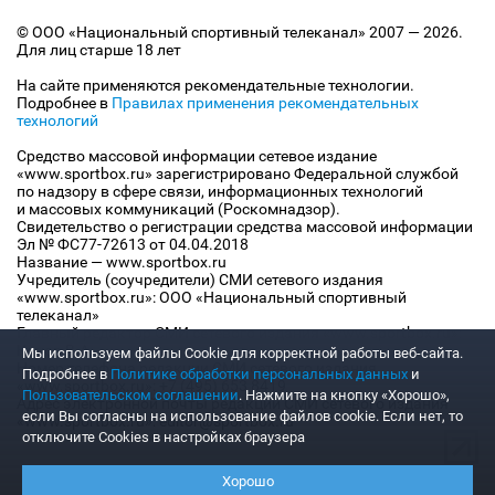
© ООО «Национальный спортивный телеканал» 2007 — 2026.
Для лиц старше 18 лет
На сайте применяются рекомендательные технологии.
Подробнее в
Правилах применения рекомендательных
технологий
Средство массовой информации сетевое издание
«www.sportbox.ru» зарегистрировано Федеральной службой
по надзору в сфере связи, информационных технологий
и массовых коммуникаций (Роскомнадзор).
Свидетельство о регистрации средства массовой информации
Эл № ФС77-72613 от 04.04.2018
Название — www.sportbox.ru
Учредитель (соучредители) СМИ сетевого издания
«www.sportbox.ru»: ООО «Национальный спортивный
телеканал»
Главный редактор СМИ сетевого издания «www.sportbox.ru»:
Конов В.А.
Мы используем файлы Сookie для корректной работы веб-сайта.
Номер телефона редакции СМИ сетевого издания
Подробнее в
Политике обработки персональных данных
и
«www.sportbox.ru»: +7 (495) 653 8419
Пользовательском соглашении
. Нажмите на кнопку «Хорошо»,
Адрес электронной почты редакции СМИ сетевого издания
если Вы согласны на использование файлов cookie. Если нет, то
«www.sportbox.ru»: editor@sportbox.ru
отключите Cookies в настройках браузера
Хорошо