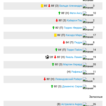
85′
88′ (З)
Бальде Алехандро
3
88′ (Н)
Фати Ансу
10
80′ (З)
Кубарси Пау
2
80′ (П)
Торрес Ферран
7
86′ (П)
Касадо Марк
17
84′ (П)
Педри
8
84′ (П)
Торре Пабло
14
28′
80′ (Н)
Ямаль Ламин
19
80′ (З)
Мартин Херард
35
(Н)
Рафинья
11
80′ (Н)
Левандовский Роберт
9
80′ (З)
Домингес Серхи
36
Запасные
(В)
Астралага Андер
26