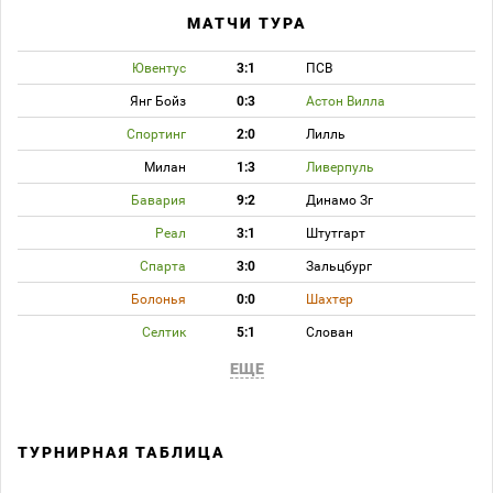
МАТЧИ ТУРА
Ювентус
3:1
ПСВ
Янг Бойз
0:3
Астон Вилла
Спортинг
2:0
Лилль
Милан
1:3
Ливерпуль
Бавария
9:2
Динамо Зг
Реал
3:1
Штутгарт
Спарта
3:0
Зальцбург
Болонья
0:0
Шахтер
Селтик
5:1
Слован
ЕЩЕ
ТУРНИРНАЯ ТАБЛИЦА