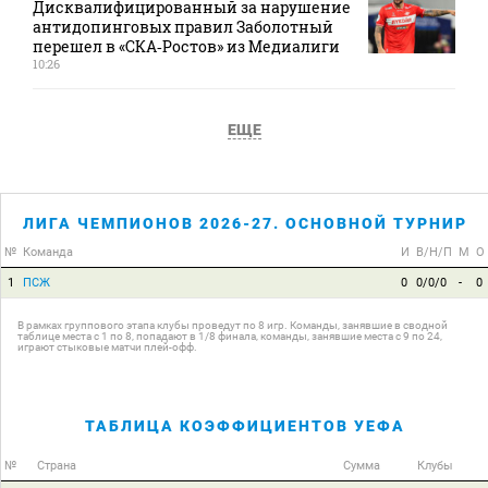
Дисквалифицированный за нарушение
антидопинговых правил Заболотный
перешел в «СКА‑Ростов» из Медиалиги
10:26
ЕЩЕ
ЛИГА ЧЕМПИОНОВ 2026-27. ОСНОВНОЙ ТУРНИР
№
Команда
И
В/Н/П
М
О
1
ПСЖ
0
0/0/0
-
0
В рамках группового этапа клубы проведут по 8 игр. Команды, занявшие в сводной
таблице места с 1 по 8, попадают в 1/8 финала, команды, занявшие места с 9 по 24,
играют стыковые матчи плей-офф.
ТАБЛИЦА КОЭФФИЦИЕНТОВ УЕФА
№
Страна
Сумма
Клубы