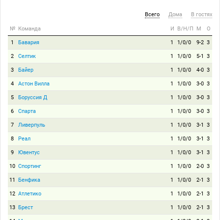
Всего
Дома
В гостях
№
Команда
И
В/Н/П
М
О
1
Бавария
1
1/0/0
9-2
3
2
Селтик
1
1/0/0
5-1
3
3
Байер
1
1/0/0
4-0
3
4
Астон Вилла
1
1/0/0
3-0
3
5
Боруссия Д
1
1/0/0
3-0
3
6
Спарта
1
1/0/0
3-0
3
7
Ливерпуль
1
1/0/0
3-1
3
8
Реал
1
1/0/0
3-1
3
9
Ювентус
1
1/0/0
3-1
3
10
Спортинг
1
1/0/0
2-0
3
11
Бенфика
1
1/0/0
2-1
3
12
Атлетико
1
1/0/0
2-1
3
13
Брест
1
1/0/0
2-1
3