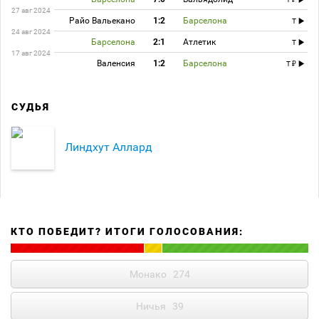
27 авг 2024
Райо Вальекано
1:2
Барселона
T
24 авг 2024
Барселона
2:1
Атлетик
T
17 авг 2024
Валенсия
1:2
Барселона
T
СУДЬЯ
Линдхут Аллард
КТО ПОБЕДИТ? ИТОГИ ГОЛОСОВАНИЯ:
Монако
274
Ничья
39