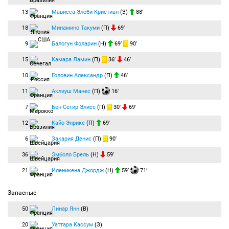
13
Мависса-Элеби Кристиан
(З)
88′
18
Минамино Такуми
(П)
69′
9
Балогун Фоларин
(Н)
69′
90′
15
Камара Ламин
(П)
36′
46′
10
Головин Александр
(П)
46′
11
Аклиуш Манес
(П)
16′
7
Бен-Сегир Элисс
(П)
30′
69′
12
Кайо Энрике
(П)
69′
6
Закария Денис
(П)
90′
36
Эмболо Брель
(Н)
59′
21
Иленикена Джордж
(Н)
59′
71′
Запасные
50
Линар Янн
(В)
20
Уаттара Кассум
(З)