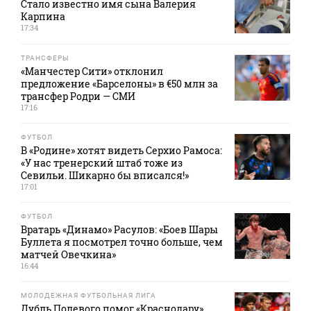
Стало известно имя сына Валерия
Карпина
17:34
ТРАНСФЕРЫ
«Манчестер Сити» отклонил
предложение «Барселоны» в €50 млн за
трансфер Родри — СМИ
17:16
ФУТБОЛ
В «Родине» хотят видеть Серхио Рамоса:
«У нас тренерский штаб тоже из
Севильи. Шикарно бы вписался!»
17:01
ФУТБОЛ
Вратарь «Динамо» Расулов: «Боев Шары
Буллета я посмотрел точно больше, чем
матчей Овечкина»
16:44
МОЛОДЕЖНАЯ ФУТБОЛЬНАЯ ЛИГА
Дубль Полевого помог «Краснодару»