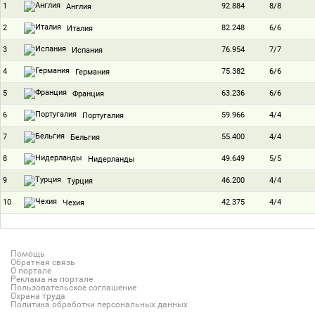
1
92.884
8/8
Англия
2
82.248
6/6
Италия
3
76.954
7/7
Испания
4
75.382
6/6
Германия
5
63.236
6/6
Франция
6
59.966
4/4
Португалия
7
55.400
4/4
Бельгия
8
49.649
5/5
Нидерланды
9
46.200
4/4
Турция
10
42.375
4/4
Чехия
Помощь
Обратная связь
О портале
Реклама на портале
Пользовательское соглашение
Охрана труда
Политика обработки персональных данных