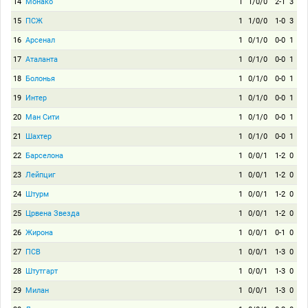
14
Монако
1
1/0/0
2-1
3
15
ПСЖ
1
1/0/0
1-0
3
16
Арсенал
1
0/1/0
0-0
1
17
Аталанта
1
0/1/0
0-0
1
18
Болонья
1
0/1/0
0-0
1
19
Интер
1
0/1/0
0-0
1
20
Ман Сити
1
0/1/0
0-0
1
21
Шахтер
1
0/1/0
0-0
1
22
Барселона
1
0/0/1
1-2
0
23
Лейпциг
1
0/0/1
1-2
0
24
Штурм
1
0/0/1
1-2
0
25
Црвена Звезда
1
0/0/1
1-2
0
26
Жирона
1
0/0/1
0-1
0
27
ПСВ
1
0/0/1
1-3
0
28
Штутгарт
1
0/0/1
1-3
0
29
Милан
1
0/0/1
1-3
0