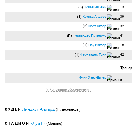
(В)
Пенья Иньяки
13
(З)
Куэнка Андрес
39
(З)
Форт Эктор
32
(П)
Фернандес Гильермо
41
(П)
Пау Виктор
18
(Н)
Фернандес Тони
42
Тренер
Флик Ханс-Дитер
? Условные обозначения
СУДЬЯ
Линдхут Аллард
(Нидерланды)
СТАДИОН
«Луи II»
(Монако)