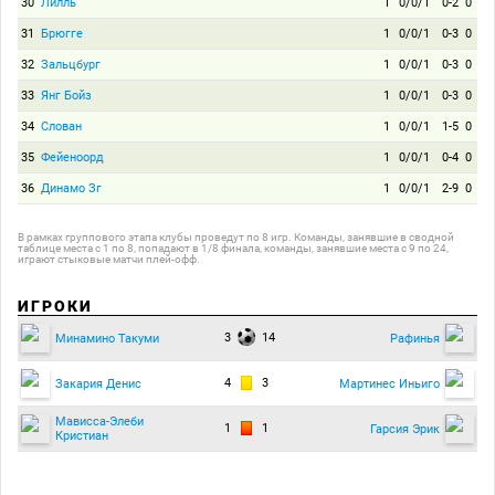
30
Лилль
1
0/0/1
0-2
0
31
Брюгге
1
0/0/1
0-3
0
32
Зальцбург
1
0/0/1
0-3
0
33
Янг Бойз
1
0/0/1
0-3
0
34
Слован
1
0/0/1
1-5
0
35
Фейеноорд
1
0/0/1
0-4
0
36
Динамо Зг
1
0/0/1
2-9
0
В рамках группового этапа клубы проведут по 8 игр. Команды, занявшие в сводной
таблице места с 1 по 8, попадают в 1/8 финала, команды, занявшие места с 9 по 24,
играют стыковые матчи плей-офф.
ИГРОКИ
3
14
Минамино Такуми
Рафинья
4
3
Закария Денис
Мартинес Иньиго
Мависса-Элеби
1
1
Гарсия Эрик
Кристиан