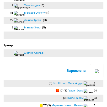
4
Тезе Йордан
(З)
88
Магасса Сунгуту
(П)
27
Дьятта Крепин
(П)
8
Матазо Элиот
(П)
Тренер
Хюттер Адольф
Барселона
(В)
Тер Штеген Марк-Андре
1
10′ (З)
Гарсия Эрик
24
(З)
Кунде Жюль
23
75′ (З)
Мартинес Иньиго Иньиго
5