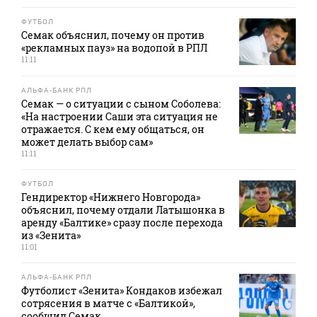
ФУТБОЛ
Семак объяснил, почему он против
«рекламных пауз» на водопой в РПЛ
11:11
АЛЬФА-БАНК РПЛ
Семак — о ситуации с сыном Соболева:
«На настроении Саши эта ситуация не
отражается. С кем ему общаться, он
может делать выбор сам»
11:11
ФУТБОЛ
Гендиректор «Нижнего Новгорода»
объяснил, почему отдали Латышонка в
аренду «Балтике» сразу после перехода
из «Зенита»
11:01
АЛЬФА-БАНК РПЛ
Футболист «Зенита» Кондаков избежал
сотрясения в матче с «Балтикой»,
сообщил Семак