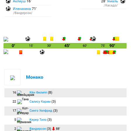
Аклиуш
16′
28′
Ямаль
/Касадо/
Иленикена
71′
/Вандерсон/
0′
45′
90′
15′
30′
60′
75′
Монако
16
Кён Филипп
(В)
22
Салису Карим
(З)
17
Синго Уилфрид
(З)
5
Керер Тило
(З)
2
Вандерсон
(З)
88′