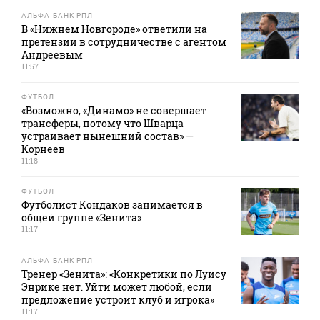
АЛЬФА-БАНК РПЛ
В «Нижнем Новгороде» ответили на
претензии в сотрудничестве с агентом
Андреевым
11:57
ФУТБОЛ
«Возможно, «Динамо» не совершает
трансферы, потому что Шварца
устраивает нынешний состав» —
Корнеев
11:18
ФУТБОЛ
Футболист Кондаков занимается в
общей группе «Зенита»
11:17
АЛЬФА-БАНК РПЛ
Тренер «Зенита»: «Конкретики по Луису
Энрике нет. Уйти может любой, если
предложение устроит клуб и игрока»
11:17