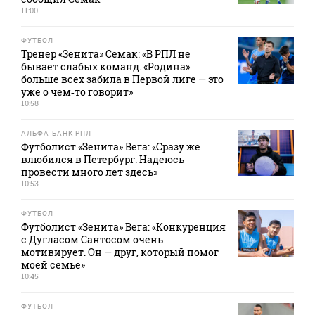
11:00
ФУТБОЛ
Тренер «Зенита» Семак: «В РПЛ не
бывает слабых команд. «Родина»
больше всех забила в Первой лиге — это
уже о чем‑то говорит»
10:58
АЛЬФА-БАНК РПЛ
Футболист «Зенита» Вега: «Сразу же
влюбился в Петербург. Надеюсь
провести много лет здесь»
10:53
ФУТБОЛ
Футболист «Зенита» Вега: «Конкуренция
с Дугласом Сантосом очень
мотивирует. Он — друг, который помог
моей семье»
10:45
ФУТБОЛ