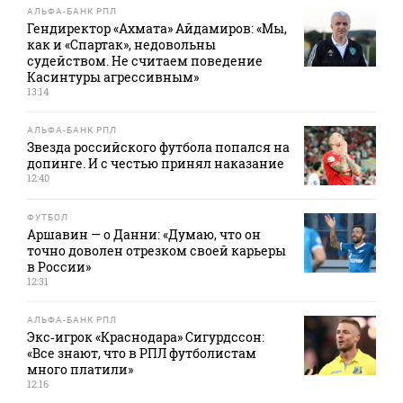
АЛЬФА-БАНК РПЛ
Гендиректор «Ахмата» Айдамиров: «Мы,
как и «Спартак», недовольны
судейством. Не считаем поведение
Касинтуры агрессивным»
13:14
АЛЬФА-БАНК РПЛ
Звезда российского футбола попался на
допинге. И с честью принял наказание
12:40
ФУТБОЛ
Аршавин — о Данни: «Думаю, что он
точно доволен отрезком своей карьеры
в России»
12:31
АЛЬФА-БАНК РПЛ
Экс‑игрок «Краснодара» Сигурдссон:
«Все знают, что в РПЛ футболистам
много платили»
12:16