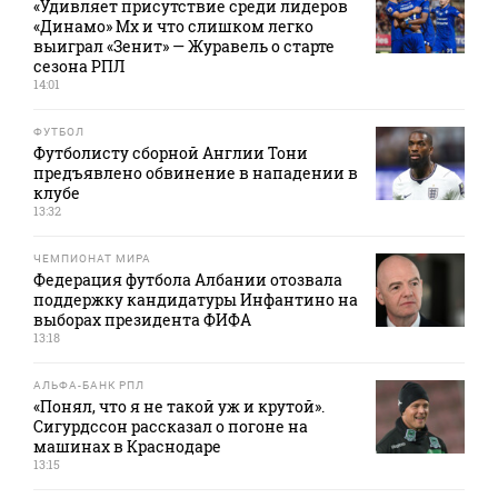
«Удивляет присутствие среди лидеров
«Динамо» Мх и что слишком легко
выиграл «Зенит» — Журавель о старте
сезона РПЛ
14:01
ФУТБОЛ
Футболисту сборной Англии Тони
предъявлено обвинение в нападении в
клубе
13:32
ЧЕМПИОНАТ МИРА
Федерация футбола Албании отозвала
поддержку кандидатуры Инфантино на
выборах президента ФИФА
13:18
АЛЬФА-БАНК РПЛ
«Понял, что я не такой уж и крутой».
Сигурдссон рассказал о погоне на
машинах в Краснодаре
13:15