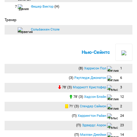
7
Фишер Виктор
(Н)
Тренер
Сольбаккен Столе
Нью-Сейнтс
(В)
Харрисон Пол
1
(З)
Раутледж Джонатон
6
78′ (З)
Мэрриотт Кристофер
3
78′ (З)
Хадсон Блэйн
12
71′ (З)
Спендер Саймон
2
(П)
Харрингтон Райан
24
(П)
Эдвардс Аэрон
23
(П)
Маллан Джейми
14