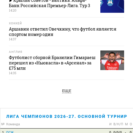
Крылья Советов - Балтика. Альфа-
Банк Российская Премьер-Лига. Тур 3
14:20
ХОККЕЙ
Аршавин ответил Овечкину, что футбол является
спортом номер один
14:37
АНГЛИЯ
Футболист сборной Бразилии Гимараеш
перешел из «Ньюкасла» в «Арсенал» за
£75 млн
14:35
ЕЩЕ
ЛИГА ЧЕМПИОНОВ 2026-27. ОСНОВНОЙ ТУРНИР
№
Команда
И
В/Н/П
М
О
1
ПСЖ
0
0/0/0
-
0