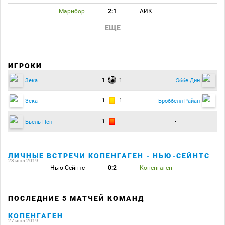
Марибор
2:1
АИК
ЕЩЕ
ИГРОКИ
1
1
Зека
Эббе Дин
1
1
Зека
Броббелл Райан
1
-
Бьель Пеп
ЛИЧНЫЕ ВСТРЕЧИ КОПЕНГАГЕН - НЬЮ-СЕЙНТС
23 июл 2019
Нью-Сейнтс
0:2
Копенгаген
ПОСЛЕДНИЕ 5 МАТЧЕЙ КОМАНД
КОПЕНГАГЕН
27 июл 2019