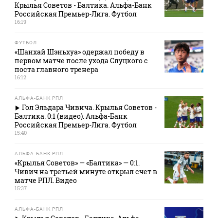
Крылья Советов - Балтика. Альфа-Банк
Российская Премьер-Лига. Футбол
16:19
ФУТБОЛ
«Шанхай Шэньхуа» одержал победу в
первом матче после ухода Слуцкого с
поста главного тренера
16:12
АЛЬФА-БАНК РПЛ
Гол Эльдара Чивича. Крылья Советов -
Балтика. 0:1 (видео). Альфа-Банк
Российская Премьер-Лига. Футбол
15:40
АЛЬФА-БАНК РПЛ
«Крылья Советов» — «Балтика» — 0:1.
Чивич на третьей минуте открыл счет в
матче РПЛ. Видео
15:37
АЛЬФА-БАНК РПЛ