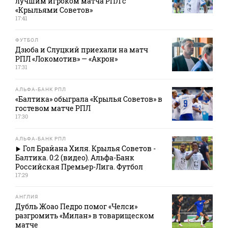
лучшим игроком матча РПЛ с
«Крыльями Советов»
17:41
ФУТБОЛ
Дзюба и Слуцкий приехали на матч
РПЛ «Локомотив» — «Акрон»
17:31
АЛЬФА-БАНК РПЛ
«Балтика» обыграла «Крылья Советов» в
гостевом матче РПЛ
17:30
АЛЬФА-БАНК РПЛ
Гол Брайана Хиля. Крылья Советов -
Балтика. 0:2 (видео). Альфа-Банк
Российская Премьер-Лига. Футбол
17:29
АНГЛИЯ
Дубль Жоао Педро помог «Челси»
разгромить «Милан» в товарищеском
матче