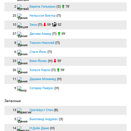
2
Варела Гильермо
(З)
78′
25
Нельссон Виктор
(П)
10
Зека
(П)
59′
52′
37
Дагхим Ахмед
(П)
59′
8
Томсен Николай
(П)
6
Стаге Йенс
(П)
23
Винн Йонас
(Н)
59′
26
Хольсе Карло
(П)
59′
11
Дарами Мохамед
(Н)
9
Сотириу Пиерос
(Н)
Запасные
13
Грютебуст Стен
(В)
5
Бьелланд Андреас
(З)
14
Н'Дойе Даме
(Н)