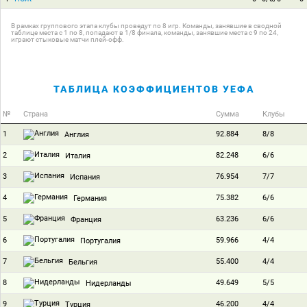
В рамках группового этапа клубы проведут по 8 игр. Команды, занявшие в сводной
таблице места с 1 по 8, попадают в 1/8 финала, команды, занявшие места с 9 по 24,
играют стыковые матчи плей-офф.
ТАБЛИЦА КОЭФФИЦИЕНТОВ УЕФА
№
Страна
Сумма
Клубы
1
92.884
8/8
Англия
2
82.248
6/6
Италия
3
76.954
7/7
Испания
4
75.382
6/6
Германия
5
63.236
6/6
Франция
6
59.966
4/4
Португалия
7
55.400
4/4
Бельгия
8
49.649
5/5
Нидерланды
9
46.200
4/4
Турция