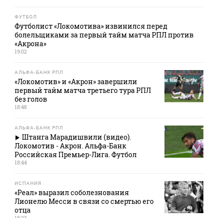
ФУТБОЛ
Футболист «Локомотива» извинился перед
болельщиками за первый тайм матча РПЛ против
«Акрона»
19:02
АЛЬФА-БАНК РПЛ
«Локомотив» и «Акрон» завершили
первый тайм матча третьего тура РПЛ
без голов
18:48
АЛЬФА-БАНК РПЛ
Штанга Марадишвили (видео).
Локомотив - Акрон. Альфа-Банк
Российская Премьер-Лига. Футбол
18:44
ИСПАНИЯ
«Реал» выразил соболезнования
Лионелю Месси в связи со смертью его
отца
18:23