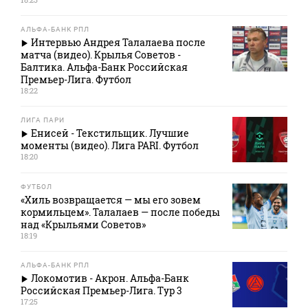
АЛЬФА-БАНК РПЛ
Интервью Андрея Талалаева после
матча (видео). Крылья Советов -
Балтика. Альфа-Банк Российская
Премьер-Лига. Футбол
18:22
ЛИГА ПАРИ
Енисей - Текстильщик. Лучшие
моменты (видео). Лига PARI. Футбол
18:20
ФУТБОЛ
«Хиль возвращается — мы его зовем
кормильцем». Талалаев — после победы
над «Крыльями Советов»
18:19
АЛЬФА-БАНК РПЛ
Локомотив - Акрон. Альфа-Банк
Российская Премьер-Лига. Тур 3
17:25