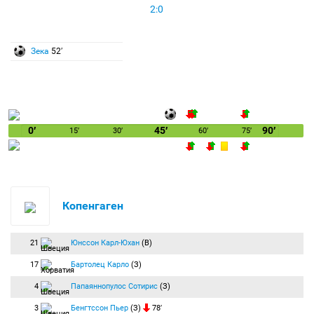
2:0
Зека
52′
0′
45′
90′
15′
30′
60′
75′
Копенгаген
21
Юнссон Карл-Юхан
(В)
17
Бартолец Карло
(З)
4
Папаяннопулос Сотирис
(З)
3
Бенгтссон Пьер
(З)
78′