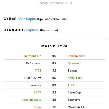
? Условные обозначения
СУДЬЯ
Абед Карим
(Бриньоль, Франция)
СТАДИОН
«Паркен»
(Копенгаген)
МАТЧИ ТУРА
Виктория Пл
0:0
Олимпиакос
Сабуртало
0:2
Динамо З
ПСВ
3:2
Базель
Нью-Сейнтс
0:2
Копенгаген
Сутьеска
0:1
АПОЕЛ
БАТЭ
2:1
Русенборг
Ференцварош
3:1
Валлетта
Клуж
1:0
Маккаби Т-А