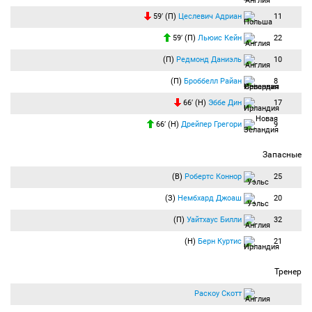
59′ (П)
Цеслевич Адриан
11
59′ (П)
Льюис Кейн
22
(П)
Редмонд Даниэль
10
(П)
Броббелл Райан
8
66′ (Н)
Эббе Дин
17
66′ (Н)
Дрейпер Грегори
9
Запасные
(В)
Робертс Коннор
25
(З)
Нембхард Джоаш
20
(П)
Уайтхаус Билли
32
(Н)
Берн Куртис
21
Тренер
Раскоу Скотт