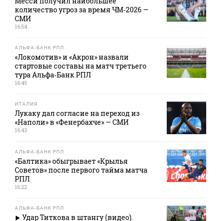
Месси получил наибольшее
количество угроз за время ЧМ‑2026 —
СМИ
16:54
АЛЬФА-БАНК РПЛ
«Локомотив» и «Акрон» назвали
стартовые составы на матч третьего
тура Альфа‑Банк РПЛ
16:45
ИТАЛИЯ
Лукаку дал согласие на переход из
«Наполи» в «Фенербахче» — СМИ
16:43
АЛЬФА-БАНК РПЛ
«Балтика» обыгрывает «Крылья
Советов» после первого тайма матча
РПЛ
16:22
АЛЬФА-БАНК РПЛ
Удар Титкова в штангу (видео).