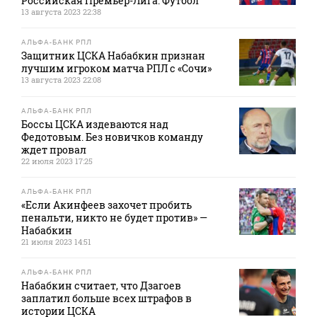
Российская Премьер-Лига. Футбол
13 августа 2023 22:38
АЛЬФА-БАНК РПЛ
Защитник ЦСКА Набабкин признан
лучшим игроком матча РПЛ с «Сочи»
13 августа 2023 22:08
АЛЬФА-БАНК РПЛ
Боссы ЦСКА издеваются над
Федотовым. Без новичков команду
ждет провал
22 июля 2023 17:25
АЛЬФА-БАНК РПЛ
«Если Акинфеев захочет пробить
пенальти, никто не будет против» —
Набабкин
21 июля 2023 14:51
АЛЬФА-БАНК РПЛ
Набабкин считает, что Дзагоев
заплатил больше всех штрафов в
истории ЦСКА