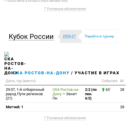
* Только матчи, в которых игрок забивал голы
? Условные обозначения
Кубок России
2026-27
Перейти в турнир
СКА РОСТОВ-НА-ДОНУ
/ УЧАСТИЕ В ИГРАХ
Дата, тур (место)
События
М
29.07, 1-й отборочный
СКА Ростов-на-
2:2 (по
63`
28
раунд Пути регионов
Дону
—
Зенит
пен.
(21)
Пн
6:5)
Матчей: 1
28
? Условные обозначения