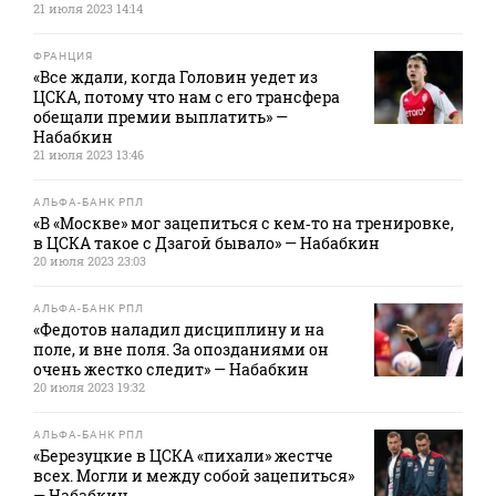
21 июля 2023 14:14
ФРАНЦИЯ
«Все ждали, когда Головин уедет из
ЦСКА, потому что нам с его трансфера
обещали премии выплатить» —
Набабкин
21 июля 2023 13:46
АЛЬФА-БАНК РПЛ
«В «Москве» мог зацепиться с кем‑то на тренировке,
в ЦСКА такое с Дзагой бывало» — Набабкин
20 июля 2023 23:03
АЛЬФА-БАНК РПЛ
«Федотов наладил дисциплину и на
поле, и вне поля. За опозданиями он
очень жестко следит» — Набабкин
20 июля 2023 19:32
АЛЬФА-БАНК РПЛ
«Березуцкие в ЦСКА «пихали» жестче
всех. Могли и между собой зацепиться»
— Набабкин