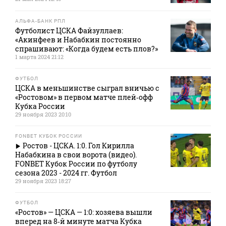
АЛЬФА-БАНК РПЛ
Футболист ЦСКА Файзуллаев:
«Акинфеев и Набабкин постоянно
спрашивают: «Когда будем есть плов?»
1 марта 2024 21:12
ФУТБОЛ
ЦСКА в меньшинстве сыграл вничью с
«Ростовом» в первом матче плей‑офф
Кубка России
29 ноября 2023 20:10
FONBET КУБОК РОССИИ
Ростов - ЦСКА. 1:0. Гол Кирилла
Набабкина в свои ворота (видео).
FONBET Кубок России по футболу
сезона 2023 - 2024 гг. Футбол
29 ноября 2023 18:27
ФУТБОЛ
«Ростов» — ЦСКА — 1:0: хозяева вышли
вперед на 8‑й минуте матча Кубка