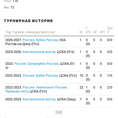
Рост:
176
Вес:
72
ТУРНИРНАЯ ИСТОРИЯ
Г
Пр/
Год. Турнир, команда (амплуа)
М
(П)
АГ
НП
У
2026-2027.
Россия. Кубок России
, СКА
1
0
0
0
0/0
Ростов-на-Дону (П/з)
(0)
2025-2026.
Контрольные матчи
, ЦСКА (П/з)
1
0
0
0
0/0
(0)
2023.
Россия. Суперкубок России
, ЦСКА (П/
1
0
0
0
0/0
з)
(0)
2022-2023.
Россия. Кубок России
, ЦСКА (П/з)
10
0
0
0
1/0
(0)
2022-2023.
Россия. Чемпионат России.
22
1
0
0
2/0
Премьер-лига
, ЦСКА (П/з)
(0)
2022-2023.
Контрольные матчи
, ЦСКА (Защ)
7
0
0
0
0/0
(0)
ЕЩЕ