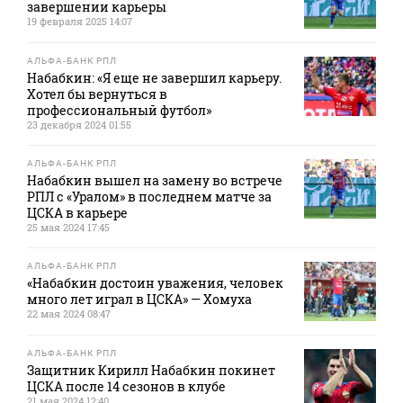
завершении карьеры
19 февраля 2025 14:07
АЛЬФА-БАНК РПЛ
Набабкин: «Я еще не завершил карьеру.
Хотел бы вернуться в
профессиональный футбол»
23 декабря 2024 01:55
АЛЬФА-БАНК РПЛ
Набабкин вышел на замену во встрече
РПЛ с «Уралом» в последнем матче за
ЦСКА в карьере
25 мая 2024 17:45
АЛЬФА-БАНК РПЛ
«Набабкин достоин уважения, человек
много лет играл в ЦСКА» — Хомуха
22 мая 2024 08:47
АЛЬФА-БАНК РПЛ
Защитник Кирилл Набабкин покинет
ЦСКА после 14 сезонов в клубе
21 мая 2024 12:40