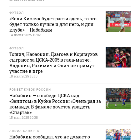
ФУТБОЛ
«Если Кисляк будет расти здесь, то это
будет только лучше и для него, и для
клуба» — Набабкин
14 июля 2025 15:02
ФУТБОЛ
Тошич, Набабкин, Дзагоев и Корнаухов
сыграют за ЦСКА‑2005 в гала‑матче,
Алдонин, Рахимич и Олич не примут
участие в игре
18 мая 2025 15:13
FONBET КУБОК РОССИИ
Набабкин — о победе ЦСКА над
«Зенитом» в Кубке России: «Очень рад за
команду. В финале хочется увидеть
«Спартак»
15 мая 2025 10:38
АЛЬФА-БАНК РПЛ
Набабкин сообщил, что не думает о