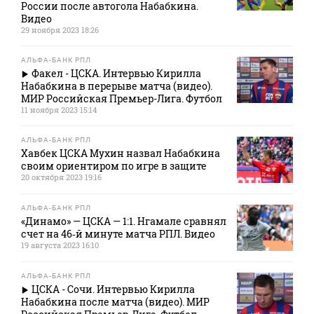
России после автогола Набабкина.
Видео
29 ноября 2023 18:26
АЛЬФА-БАНК РПЛ
Факел - ЦСКА. Интервью Кирилла
Набабкина в перерыве матча (видео).
МИР Российская Премьер-Лига. Футбол
11 ноября 2023 15:14
АЛЬФА-БАНК РПЛ
Хавбек ЦСКА Мухин назвал Набабкина
своим ориентиром по игре в защите
20 октября 2023 19:16
АЛЬФА-БАНК РПЛ
«Динамо» — ЦСКА — 1:1. Нгамале сравнял
счет на 46‑й минуте матча РПЛ. Видео
19 августа 2023 16:10
АЛЬФА-БАНК РПЛ
ЦСКА - Сочи. Интервью Кирилла
Набабкина после матча (видео). МИР