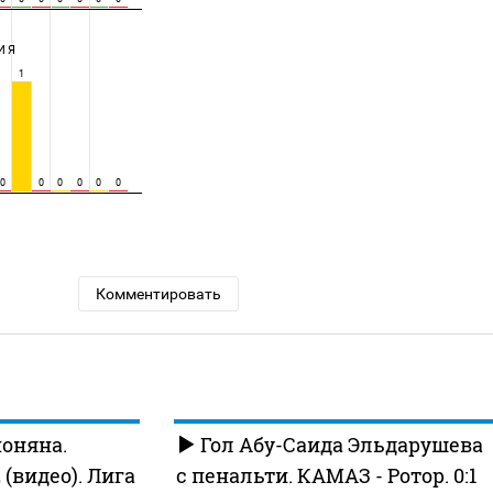
ИЯ
1
0
0
0
0
0
0
Комментировать
оняна.
Гол Абу-Саида Эльдарушева
 (видео). Лига
с пенальти. КАМАЗ - Ротор. 0:1