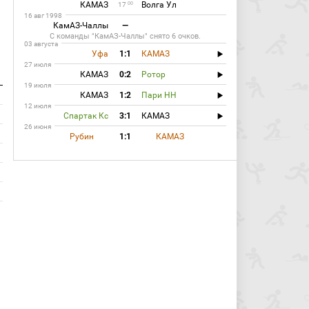
КАМАЗ
Волга Ул
00
17
16 авг 1998
КамАЗ-Чаллы
—
С команды "КамАЗ-Чаллы" снято 6 очков.
03 августа
Уфа
1:1
КАМАЗ
27 июля
КАМАЗ
0:2
Ротор
19 июля
КАМАЗ
1:2
Пари НН
12 июля
Спартак Кс
3:1
КАМАЗ
26 июня
Рубин
1:1
КАМАЗ