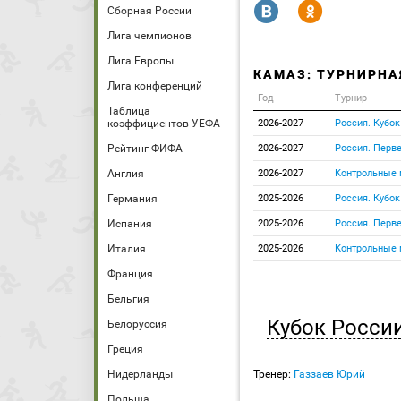
R
Y
Сборная России
Лига чемпионов
Лига Европы
КАМАЗ: ТУРНИРНА
Лига конференций
Год
Турнир
Таблица
коэффициентов УЕФА
2026-2027
Россия. Кубок
Рейтинг ФИФА
2026-2027
Россия. Перве
Англия
2026-2027
Контрольные 
Германия
2025-2026
Россия. Кубок
Испания
2025-2026
Россия. Перве
Италия
2025-2026
Контрольные 
Франция
Бельгия
Кубок Росси
Белоруссия
Греция
Нидерланды
Тренер:
Газзаев Юрий
Польша