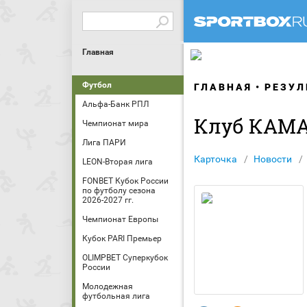
Главная
Футбол
ГЛАВНАЯ
РЕЗУЛ
Альфа-Банк РПЛ
Клуб КАМ
Чемпионат мира
Лига ПАРИ
Карточка
Новости
LEON-Вторая лига
FONBET Кубок России
по футболу сезона
2026-2027 гг.
Чемпионат Европы
Кубок PARI Премьер
OLIMPBET Суперкубок
России
Молодежная
футбольная лига