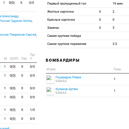
1
0(0)
0
0/0
Первый пропущенный гол
19 мин.
Желтые карточки
0
2
в Александр
,
Красные карточки
0
0
Гудукин Антон
,
Замены
0
3
Темрюков Сергей
,
Самая крупная победа
Самое крупное поражение
2:3
Пр/
M
З(ЗП)
Пас
У
БОМБАРДИРЫ
н
1
0(0)
0
0/0
Игрок
Голы
1
0(0)
0
0/0
Гоциридзе Реваз
1
КАМАЗ
1
0(0)
0
0/0
Куликов Артём
1
КАМАЗ
1
0(0)
0
0/0
1
0(0)
0
1/0
1
0(0)
0
0/0
асилий
,