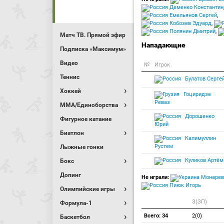
Деменко Константин
Емельянов Сергей
,
Кобозев Эдуард
,
Полянин Дмитрий
,
Матч ТВ. Прямой эфир
Нападающие
Подписка «Максимум»
Видео
№
Игрок
Теннис
Булатов Серге
Хоккей
Гоциридзе
Реваз
MMA/Единоборства
Дорошенко
Фигурное катание
Юрий
Биатлон
Калимуллин
Рустем
Лыжные гонки
Куликов Артём
Бокс
Допинг
Не играли:
Монарев
Пиюк Игорь
Олимпийские игры
З(ЗП)
Формула-1
Всего: 34
2(0)
Баскетбол