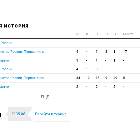
Я ИСТОРИЯ
И
В
Н
П
О
Место
 России
-
-
-
-
-
-
нство России. Первая лига
4
-
1
3
1
17
матчи
1
-
1
-
1
-
 России
4
1
3
-
-
-
нство России. Первая лига
34
12
13
9
49
5
матчи
2
-
2
-
2
-
ЕЩЕ
и
2005-06
Перейти в турнир