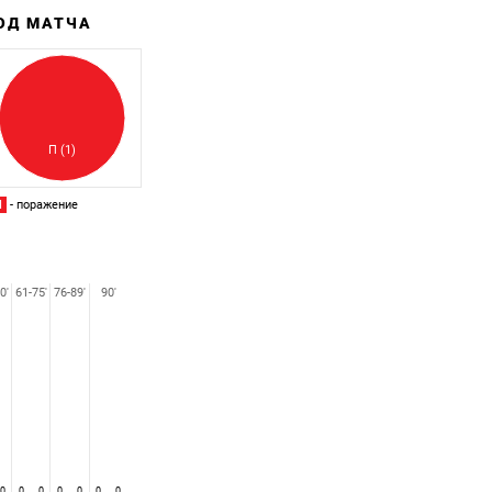
ХОД МАТЧА
Забитый
Пропущенный
П (1)
П
- поражение
0'
61-75'
76-89'
90'
0
0
0
0
0
0
0