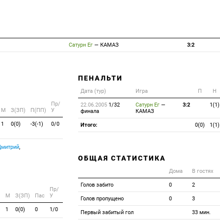
Сатурн Ег
—
КАМАЗ
3:2
ПЕНАЛЬТИ
Дата (тур)
Игра
П
Н
Пр/
22.06.2005
1/32
Сатурн Ег
—
3:2
1(1)
M
З(ЗП)
П(ПП)
У
финала
КАМАЗ
1
0(0)
-3(-1)
0/0
Итого:
0(0)
1(1)
Дмитрий
,
ОБЩАЯ СТАТИСТИКА
Дома
В гостях
Голов забито
0
2
Пр/
M
З(ЗП)
Пас
У
Голов пропущено
0
3
1
0(0)
0
1/0
Первый забитый гол
33 мин.