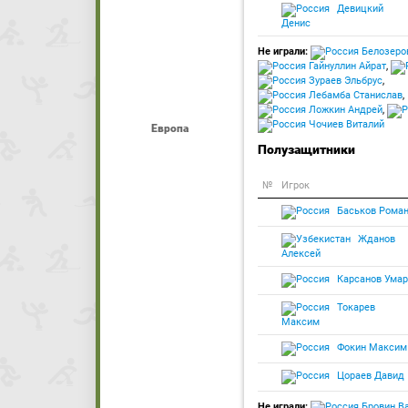
Девицкий
Денис
Не играли:
Белозеро
Гайнуллин Айрат
,
Зураев Эльбрус
,
Лебамба Станислав
,
Ложкин Андрей
,
Чочиев Виталий
Европа
Полузащитники
№
Игрок
Баськов Рома
Жданов
Алексей
Карсанов Умар
Токарев
Максим
Фокин Максим
Цораев Давид
Не играли:
Бровин В