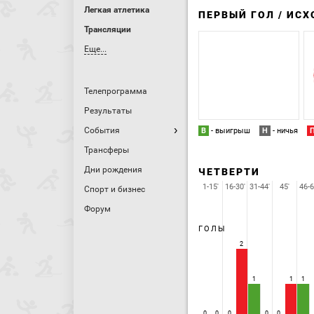
Легкая атлетика
ПЕРВЫЙ ГОЛ / ИС
Трансляции
Еще...
Телепрограмма
Результаты
События
В
- выигрыш
Н
- ничья
Трансферы
Дни рождения
ЧЕТВЕРТИ
1-15'
16-30'
31-44'
45'
46-6
Спорт и бизнес
Форум
ГОЛЫ
2
1
1
1
0
0
0
0
0