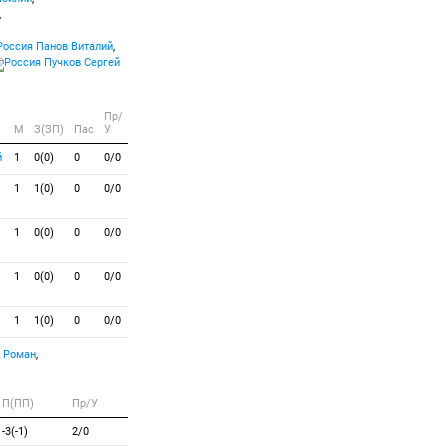
,
Панов Виталий
,
Пучков Сергей
Пр/
M
З(ЗП)
Пас
У
й
1
0(0)
0
0/0
1
1(0)
0
0/0
1
0(0)
0
0/0
1
0(0)
0
0/0
1
1(0)
0
0/0
 Роман
,
П(ПП)
Пр/У
-3(-1)
2/0