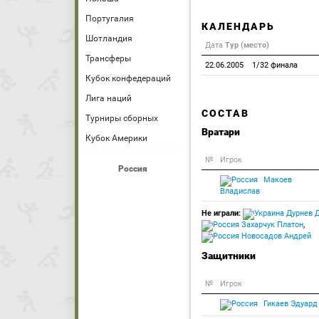
Португалия
КАЛЕНДАРЬ
Шотландия
Дата
Тур (место)
Трансферы
22.06.2005
1/32 финала
Кубок конфедераций
Лига наций
СОСТАВ
Турниры сборных
Вратари
Кубок Америки
№
Игрок
Россия
Макоев
Владислав
Не играли:
Дурнев 
Захарчук Платон
,
Новосадов Андрей
Защитники
№
Игрок
Гикаев Эдуард