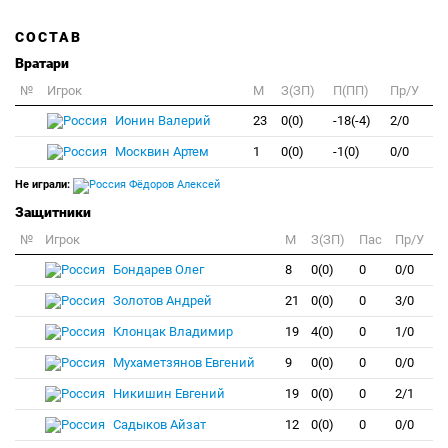
СОСТАВ
Вратари
№
Игрок
M
З(ЗП)
П(ПП)
Пр/У
Ионин Валерий
23
0(0)
-18(-4)
2/0
Москвин Артем
1
0(0)
-1(0)
0/0
Не играли:
Фёдоров Алексей
Защитники
№
Игрок
M
З(ЗП)
Пас
Пр/У
Бондарев Олег
8
0(0)
0
0/0
Золотов Андрей
21
0(0)
0
3/0
Клонцак Владимир
19
4(0)
0
1/0
Мухаметзянов Евгений
9
0(0)
0
0/0
Никишин Евгений
19
0(0)
0
2/1
Садыков Айзат
12
0(0)
0
0/0