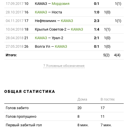
17.09.2017
10
КАМАЗ
—
Мордовия
0:1
1(1)
28.10.2017
16
КАМАЗ
—
Носта
1:0
1(0)
04.11.2017
17
Нефтехимик
—
КАМАЗ
2:3
1(1)
10.04.2018
18
Крылья Советов-2
—
КАМАЗ
1:4
1(1)
28.04.2018
21
КАМАЗ
—
Урал-2
2:1
1(0)
27.05.2018
26
Волга Ул
—
КАМАЗ
0:1
1(0)
Итого:
5(2)
4(4)
? Условные обозначения
ОБЩАЯ СТАТИСТИКА
Дома
В гостях
Голов забито
20
17
Голов пропущено
8
11
Первый забитый гол
8 мин.
7 мин.