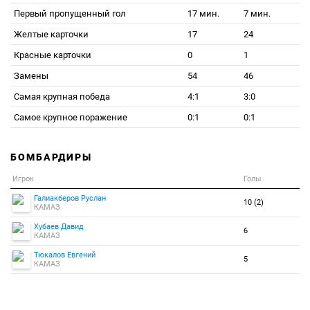
Первый пропущенный гол
17 мин.
7 мин.
Желтые карточки
17
24
Красные карточки
0
1
Замены
54
46
Самая крупная победа
4:1
3:0
Самое крупное поражение
0:1
0:1
БОМБАРДИРЫ
Игрок
Голы
Галиакберов Руслан
10 (2)
КАМАЗ
Хубаев Давид
6
КАМАЗ
Тюкалов Евгений
5
КАМАЗ