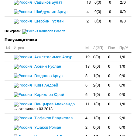
Садыков Булат
13
0(0)
0
2/0
Шайдуллин Артур
4
0(0)
0
0/0
Щербин Руслан
2
0(0)
0
0/0
Не играли:
Кашапов Роберт
Полузащитники
№
Игрок
M
З(ЗП)
Пас
Пр/У
Ахметгалимов Артур
19
0(0)
0
1/0
Аюкин Руслан
18
0(0)
0
1/0
Газданов Артур
8
1(0)
0
0/0
Кива Андрей
6
2(0)
0
0/0
Кириллов Юрий
6
1(0)
0
0/0
Панцырев Александр
11
1(0)
0
1/0
↔ отзаявлен 03.2018
Тюфяков Владислав
4
1(0)
0
2/0
Ушаков Роман
2
0(0)
0
0/0