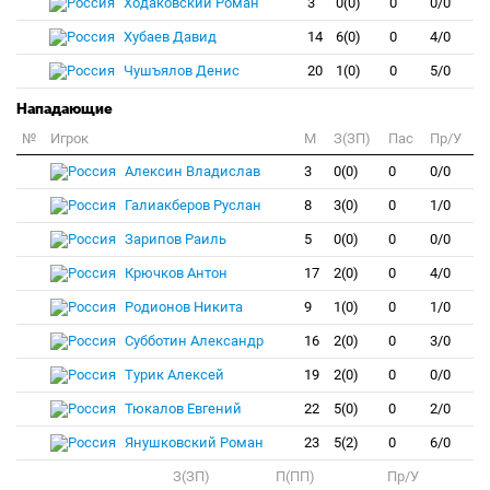
Ходаковский Роман
3
0(0)
0
0/0
Хубаев Давид
14
6(0)
0
4/0
Чушъялов Денис
20
1(0)
0
5/0
Нападающие
№
Игрок
M
З(ЗП)
Пас
Пр/У
Алексин Владислав
3
0(0)
0
0/0
Галиакберов Руслан
8
3(0)
0
1/0
Зарипов Раиль
5
0(0)
0
0/0
Крючков Антон
17
2(0)
0
4/0
Родионов Никита
9
1(0)
0
1/0
Субботин Александр
16
2(0)
0
3/0
Турик Алексей
19
2(0)
0
0/0
Тюкалов Евгений
22
5(0)
0
2/0
Янушковский Роман
23
5(2)
0
6/0
З(ЗП)
П(ПП)
Пр/У