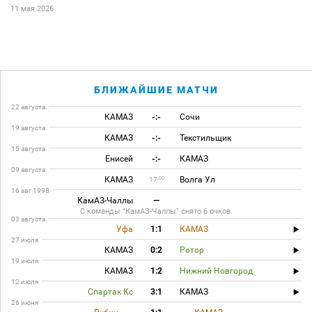
11 мая 2026
БЛИЖАЙШИЕ МАТЧИ
22 августа
КАМАЗ
-:-
Сочи
19 августа
КАМАЗ
-:-
Текстильщик
15 августа
Енисей
-:-
КАМАЗ
09 августа
КАМАЗ
Волга Ул
00
17
16 авг 1998
КамАЗ-Чаллы
—
С команды "КамАЗ-Чаллы" снято 6 очков.
03 августа
Уфа
1:1
КАМАЗ
27 июля
КАМАЗ
0:2
Ротор
19 июля
КАМАЗ
1:2
Нижний Новгород
12 июля
Спартак Кс
3:1
КАМАЗ
26 июня