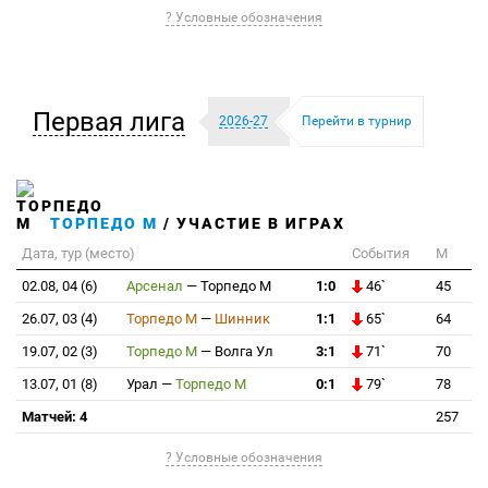
? Условные обозначения
Первая лига
2026-27
Перейти в турнир
ТОРПЕДО М
/ УЧАСТИЕ В ИГРАХ
Дата, тур (место)
События
М
02.08, 04 (6)
Арсенал
—
Торпедо М
1:0
46`
45
26.07, 03 (4)
Торпедо М
—
Шинник
1:1
65`
64
19.07, 02 (3)
Торпедо М
—
Волга Ул
3:1
71`
70
13.07, 01 (8)
Урал
—
Торпедо М
0:1
79`
78
Матчей: 4
257
? Условные обозначения