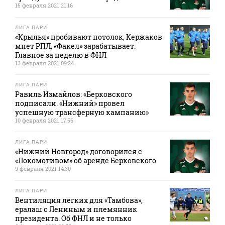
15 февраля 2021 21:16
ЛИГА ПАРИ
«Крылья» пробивают потолок, Кержаков
мнет РПЛ, «Факел» зарабатывает.
Главное за неделю в ФНЛ
13 февраля 2021 09:24
ЛИГА ПАРИ
Равиль Измайлов: «Берковского
подписали. «Нижний» провел
успешную трансферную кампанию»
10 февраля 2021 17:56
ЛИГА ПАРИ
«Нижний Новгород» договорился с
«Локомотивом» об аренде Берковского
9 февраля 2021 14:30
ЛИГА ПАРИ
Вентиляция легких для «Тамбова»,
ералаш с Лениным и племянник
президента. Об ФНЛ и не только