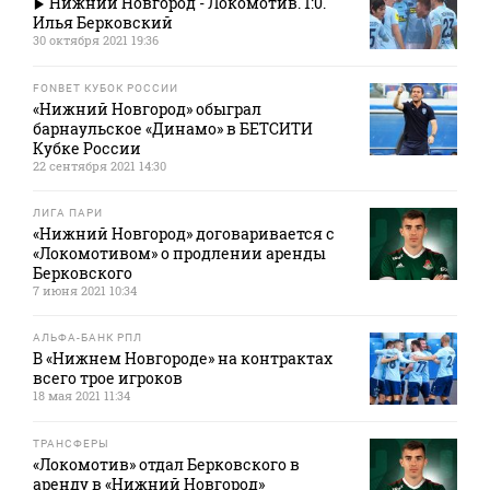
Нижний Новгород - Локомотив. 1:0.
Илья Берковский
30 октября 2021 19:36
FONBET КУБОК РОССИИ
«Нижний Новгород» обыграл
барнаульское «Динамо» в БЕТСИТИ
Кубке России
22 сентября 2021 14:30
ЛИГА ПАРИ
«Нижний Новгород» договаривается с
«Локомотивом» о продлении аренды
Берковского
7 июня 2021 10:34
АЛЬФА-БАНК РПЛ
В «Нижнем Новгороде» на контрактах
всего трое игроков
18 мая 2021 11:34
ТРАНСФЕРЫ
«Локомотив» отдал Берковского в
аренду в «Нижний Новгород»