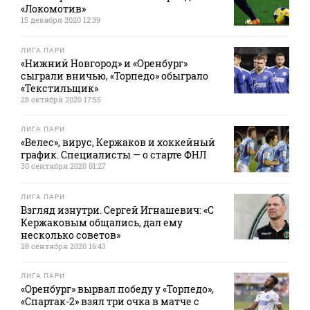
«Локомотив»
15 декабря 2020 12:39
ЛИГА ПАРИ
«Нижний Новгород» и «Оренбург»
сыграли вничью, «Торпедо» обыграло
«Текстильщик»
28 октября 2020 17:55
ЛИГА ПАРИ
«Велес», вирус, Кержаков и хоккейный
график. Специалисты — о старте ФНЛ
30 сентября 2020 01:27
ЛИГА ПАРИ
Взгляд изнутри. Сергей Игнашевич: «С
Кержаковым общались, дал ему
несколько советов»
28 сентября 2020 16:43
ЛИГА ПАРИ
«Оренбург» вырвал победу у «Торпедо»,
«Спартак-2» взял три очка в матче с