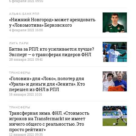
6 февраля 2021 09:55
АЛЬФА-БАНК РПЛ
«Нижний Новгород» может арендовать
у «Локомотива» Берковского
4 февраля 2021 16:00
ЛИГА ПАРИ
Битва за РПЛ: кто усиливается лучше?
Эксперт — о трансферах лидеров ФНЛ
28 января 2021 09:41
ТРАНСФЕРЫ
«Головин» для «Локо», полотер для
«Урала» и деньги для «Зенита». Кто
перешел из ФНЛ в РПЛ
18 января 2021 10:31
ТРАНСФЕРЫ
Трансферная зима. ФНЛ. «Стоимость
игроков на Transfermarkt не имеет
ничего общего с реальностью. Это
просто рейтинг»
12 января 2021 09:35