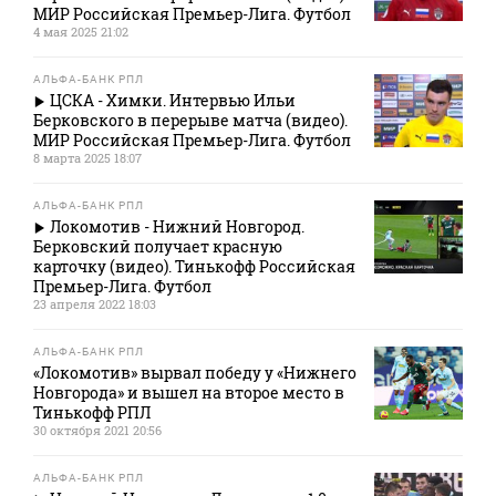
МИР Российская Премьер-Лига. Футбол
4 мая 2025 21:02
АЛЬФА-БАНК РПЛ
ЦСКА - Химки. Интервью Ильи
Берковского в перерыве матча (видео).
МИР Российская Премьер-Лига. Футбол
8 марта 2025 18:07
АЛЬФА-БАНК РПЛ
Локомотив - Нижний Новгород.
Берковский получает красную
карточку (видео). Тинькофф Российская
Премьер-Лига. Футбол
23 апреля 2022 18:03
АЛЬФА-БАНК РПЛ
«Локомотив» вырвал победу у «Нижнего
Новгорода» и вышел на второе место в
Тинькофф РПЛ
30 октября 2021 20:56
АЛЬФА-БАНК РПЛ