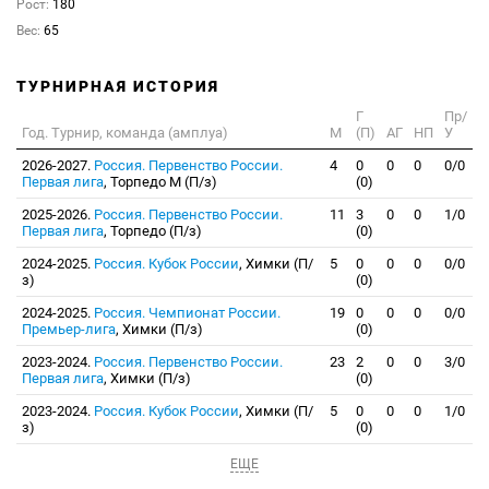
Рост:
180
Вес:
65
ТУРНИРНАЯ ИСТОРИЯ
Г
Пр/
Год. Турнир, команда (амплуа)
М
(П)
АГ
НП
У
2026-2027.
Россия. Первенство России.
4
0
0
0
0/0
Первая лига
, Торпедо М (П/з)
(0)
2025-2026.
Россия. Первенство России.
11
3
0
0
1/0
Первая лига
, Торпедо (П/з)
(0)
2024-2025.
Россия. Кубок России
, Химки (П/
5
0
0
0
0/0
з)
(0)
2024-2025.
Россия. Чемпионат России.
19
0
0
0
0/0
Премьер-лига
, Химки (П/з)
(0)
2023-2024.
Россия. Первенство России.
23
2
0
0
3/0
Первая лига
, Химки (П/з)
(0)
2023-2024.
Россия. Кубок России
, Химки (П/
5
0
0
0
1/0
з)
(0)
ЕЩЕ