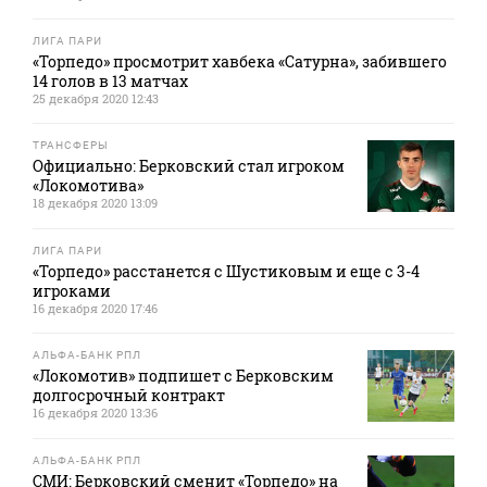
ЛИГА ПАРИ
«Торпедо» просмотрит хавбека «Сатурна», забившего
14 голов в 13 матчах
25 декабря 2020 12:43
ТРАНСФЕРЫ
Официально: Берковский стал игроком
«Локомотива»
18 декабря 2020 13:09
ЛИГА ПАРИ
«Торпедо» расстанется с Шустиковым и еще с 3-4
игроками
16 декабря 2020 17:46
АЛЬФА-БАНК РПЛ
«Локомотив» подпишет с Берковским
долгосрочный контракт
16 декабря 2020 13:36
АЛЬФА-БАНК РПЛ
СМИ: Берковский сменит «Торпедо» на