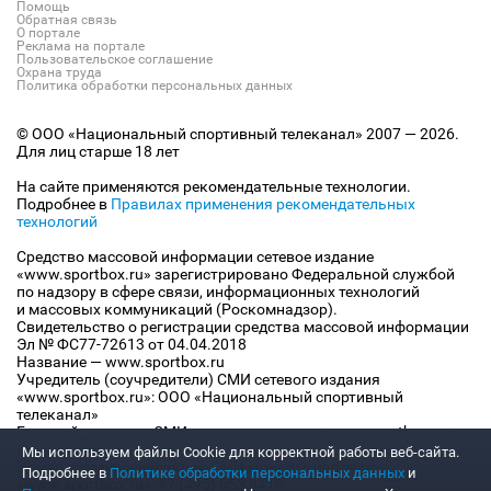
Помощь
Обратная связь
О портале
Реклама на портале
Пользовательское соглашение
Охрана труда
Политика обработки персональных данных
© ООО «Национальный спортивный телеканал» 2007 — 2026.
Для лиц старше 18 лет
На сайте применяются рекомендательные технологии.
Подробнее в
Правилах применения рекомендательных
технологий
Средство массовой информации сетевое издание
«www.sportbox.ru» зарегистрировано Федеральной службой
по надзору в сфере связи, информационных технологий
и массовых коммуникаций (Роскомнадзор).
Свидетельство о регистрации средства массовой информации
Эл № ФС77-72613 от 04.04.2018
Название — www.sportbox.ru
Учредитель (соучредители) СМИ сетевого издания
«www.sportbox.ru»: ООО «Национальный спортивный
телеканал»
Главный редактор СМИ сетевого издания «www.sportbox.ru»:
Конов В.А.
Мы используем файлы Сookie для корректной работы веб-сайта.
Номер телефона редакции СМИ сетевого издания
Подробнее в
Политике обработки персональных данных
и
«www.sportbox.ru»: +7 (495) 653 8419