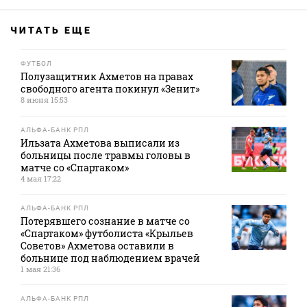
ЧИТАТЬ ЕЩЕ
ФУТБОЛ
Полузащитник Ахметов на правах
свободного агента покинул «Зенит»
8 июня 15:53
АЛЬФА-БАНК РПЛ
Ильзата Ахметова выписали из
больницы после травмы головы в
матче со «Спартаком»
4 мая 17:22
АЛЬФА-БАНК РПЛ
Потерявшего сознание в матче со
«Спартаком» футболиста «Крыльев
Советов» Ахметова оставили в
больнице под наблюдением врачей
1 мая 21:36
АЛЬФА-БАНК РПЛ