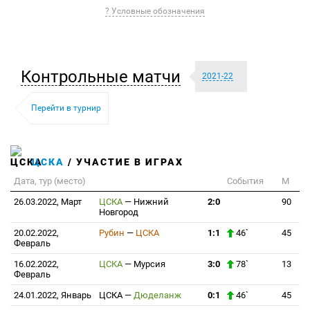
? Условные обозначения
Контрольные матчи
2021-22
Перейти в турнир
ЦСКА
/ УЧАСТИЕ В ИГРАХ
Дата, тур (место)
События
М
26.03.2022, Март
ЦСКА
—
Нижний
2:0
90
Новгород
20.02.2022,
Рубин
—
ЦСКА
1:1
46`
45
Февраль
16.02.2022,
ЦСКА
—
Мурсия
3:0
78`
13
Февраль
24.01.2022, Январь
ЦСКА
—
Дюделанж
0:1
46`
45