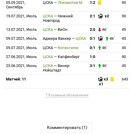
05.09.2021,
ЦСКА
—
Локомотив М
1:2
90
Сентябрь
19.07.2021, Июль
ЦСКА
—
Нижний
2:1
x2
90
Новгород
13.07.2021, Июль
ЦСКА
—
ВиОн
2:0
46`
45
09.07.2021, Июль
Адмира Ваккер
—
ЦСКА
0:1
46`
45
05.07.2021, Июль
ЦСКА
—
Копенгаген
0:1
46`
45
27.06.2021, Июнь
ЦСКА
—
Капфенберг
1:0
90
23.06.2021, Июнь
ЦСКА
—
Винер-
3:1
46`
45
Нойштадт
Матчей: 11
x3
643
x1
? Условные обозначения
Комментировать (1)