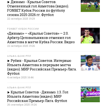
Динамо - Крылья Советов.
Отмененный гол Ахметова (видео).
FONBET Кубок России по футболу
сезона 2025-2026 гг. Футбол
22 октября 2025 19:29
FONBET КУБОК РОССИИ
«Динамо» — «Крылья Советов» — 2:0.
Арбитр Целовальников отменил гол
Ахметова в матче Кубка России. Видео
22 октября 2025 19:26
АЛЬФА-БАНК РПЛ
Рубин - Крылья Советов. Интервью
Ильзата Ахметова в перерыве матча
(видео). МИР Российская Премьер-Лига.
Футбол
4 октября 2025 16:44
АЛЬФА-БАНК РПЛ
Крылья Советов - Динамо. 1:3. Гол
Ильзата Ахметова (видео). МИР
Российская Премьер-Лига. Футбол
26 сентября 2025 19:24