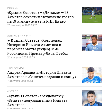
РОССИЯ
«Крылья Советов» — «Динамо» — 1:3.
Ахметов сократил отставание хозяев
на 59‑й минуте матча РПЛ. Видео
26 сентября 2025 19:23
АЛЬФА-БАНК РПЛ
Крылья Советов - Краснодар.
Интервью Ильзата Ахметова в
перерыве матча (видео). МИР
Российская Премьер-Лига. Футбол
24 августа 2025 16:03
ТРАНСФЕРЫ
Андрей Аршавин: «История Ильзата
Ахметова в «Зените» подошла к концу»
7 августа 2025 00:11
ФУТБОЛ
«Крылья Советов» арендовали у
«Зенита» полузащитника Ильзата
Ахметова
6 августа 2025 18:15