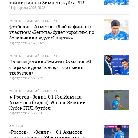
тайме финала Зимнего кубка РПЛ
11 февраля 2025 20:23
WINLINE ЗИМНИЙ КУБОК РПЛ
Футболист Ахметов: «Любой финал с
участием «Зенита» будет хорошим, но
болельщики ждут «Спартак»
7 февраля 2025 18:59
WINLINE ЗИМНИЙ КУБОК РПЛ
Полузащитник «Зенита» Ахметов: «Я
стараюсь делать все, что от меня
требуется»
7 февраля 2025 17:21
WINLINE ЗИМНИЙ КУБОК РПЛ
Ростов - Зенит. 0:1. Гол Ильзата
Ахметова (видео). Winline Зимний
Кубок РПЛ. Футбол
7 февраля 2025 15:37
ФУТБОЛ
«Ростов» — «Зенит» — 0:1. Ахметов
открыл счет на 34‑й минуте матча