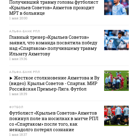
Получивший травму головы футболист
«Крыльев Советов» Ахметов проходит
МРТ в больнице
1 мая 20:00
АЛЬФА-БАНК РПЛ
Главный тренер «Крыльев Советов»
заявил, что команда посвятила победу
над «Спартаком» получившему травму
Ильзату Ахметову
1 мая 19:36
АЛЬФА-БАНК РПЛ
Жесткое столкновение Ахметова и Ву
(видео). Крылья Советов - Спартак. МИР
Российская Премьер-Лига. Футбол
1 мая 18:39
ФУТБОЛ
Футболист «Крыльев Советов» Ахметов
покинул поле на носилках в матче РПЛ
со «Спартаком» после того, как
ненадолго потерял сознание
1 мая 18:37