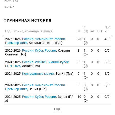
Рост:
173
Вес:
67
ТУРНИРНАЯ ИСТОРИЯ
Г
Пр/
Год. Турнир, команда (амплуа)
М
(П)
АГ
НП
У
2025-2026.
Россия. Чемпионат России.
23
1
0
0
4/0
Премьер-лига
, Крылья Советов (П/з)
(0)
2025-2026.
Россия. Кубок России
, Крылья
8
1
0
0
0/0
Советов (П/з)
(0)
2024-2025.
Россия. Winline Зимний кубок
3
1
0
0
0/0
РПЛ. 2025
, Зенит (П/з)
(0)
2024-2025.
Контрольные матчи
, Зенит (П/з)
9
1
0
0
1/0
(0)
2024-2025.
Россия. Чемпионат России.
5
0
0
0
0/0
Премьер-лига
, Зенит (П/з)
(0)
2024-2025.
Россия. Кубок России
, Зенит (П/
10
0
0
0
0/0
з)
(0)
ЕЩЕ