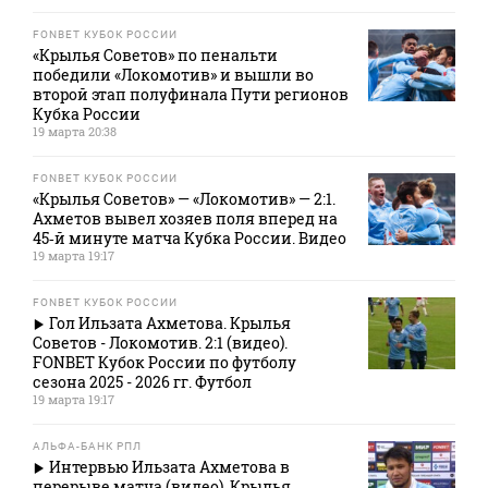
FONBET КУБОК РОССИИ
«Крылья Советов» по пенальти
победили «Локомотив» и вышли во
второй этап полуфинала Пути регионов
Кубка России
19 марта 20:38
FONBET КУБОК РОССИИ
«Крылья Советов» — «Локомотив» — 2:1.
Ахметов вывел хозяев поля вперед на
45‑й минуте матча Кубка России. Видео
19 марта 19:17
FONBET КУБОК РОССИИ
Гол Ильзата Ахметова. Крылья
Советов - Локомотив. 2:1 (видео).
FONBET Кубок России по футболу
сезона 2025 - 2026 гг. Футбол
19 марта 19:17
АЛЬФА-БАНК РПЛ
Интервью Ильзата Ахметова в
перерыве матча (видео). Крылья