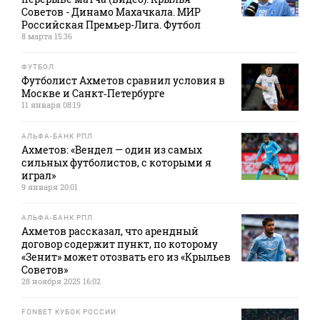
Советов - Динамо Махачкала. МИР
Российская Премьер-Лига. Футбол
8 марта 15:36
ФУТБОЛ
Футболист Ахметов сравнил условия в
Москве и Санкт‑Петербурге
11 января 08:19
АЛЬФА-БАНК РПЛ
Ахметов: «Вендел — один из самых
сильных футболистов, с которыми я
играл»
9 января 20:01
АЛЬФА-БАНК РПЛ
Ахметов рассказал, что арендный
договор содержит пункт, по которому
«Зенит» может отозвать его из «Крыльев
Советов»
28 ноября 2025 16:02
FONBET КУБОК РОССИИ