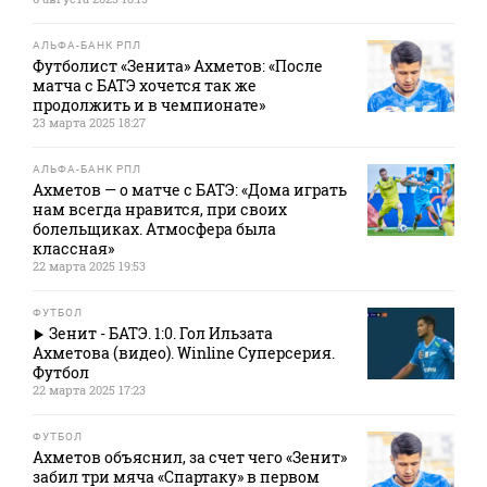
АЛЬФА-БАНК РПЛ
Футболист «Зенита» Ахметов: «После
матча с БАТЭ хочется так же
продолжить и в чемпионате»
23 марта 2025 18:27
АЛЬФА-БАНК РПЛ
Ахметов — о матче с БАТЭ: «Дома играть
нам всегда нравится, при своих
болельщиках. Атмосфера была
классная»
22 марта 2025 19:53
ФУТБОЛ
Зенит - БАТЭ. 1:0. Гол Ильзата
Ахметова (видео). Winline Суперсерия.
Футбол
22 марта 2025 17:23
ФУТБОЛ
Ахметов объяснил, за счет чего «Зенит»
забил три мяча «Спартаку» в первом