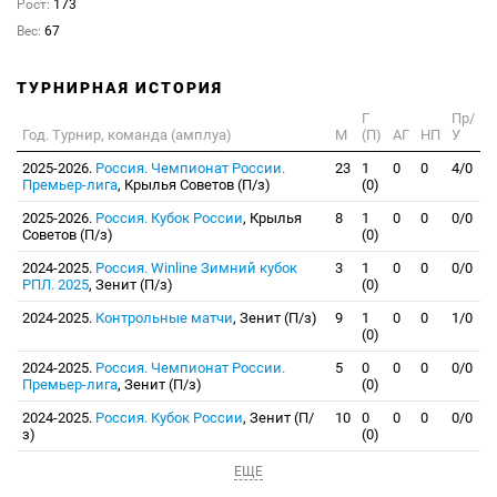
Рост:
173
Вес:
67
ТУРНИРНАЯ ИСТОРИЯ
Г
Пр/
Год. Турнир, команда (амплуа)
М
(П)
АГ
НП
У
2025-2026.
Россия. Чемпионат России.
23
1
0
0
4/0
Премьер-лига
, Крылья Советов (П/з)
(0)
2025-2026.
Россия. Кубок России
, Крылья
8
1
0
0
0/0
Советов (П/з)
(0)
2024-2025.
Россия. Winline Зимний кубок
3
1
0
0
0/0
РПЛ. 2025
, Зенит (П/з)
(0)
2024-2025.
Контрольные матчи
, Зенит (П/з)
9
1
0
0
1/0
(0)
2024-2025.
Россия. Чемпионат России.
5
0
0
0
0/0
Премьер-лига
, Зенит (П/з)
(0)
2024-2025.
Россия. Кубок России
, Зенит (П/
10
0
0
0
0/0
з)
(0)
ЕЩЕ