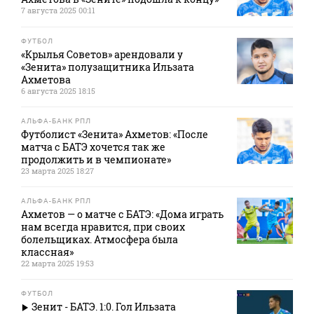
7 августа 2025 00:11
ФУТБОЛ
«Крылья Советов» арендовали у
«Зенита» полузащитника Ильзата
Ахметова
6 августа 2025 18:15
АЛЬФА-БАНК РПЛ
Футболист «Зенита» Ахметов: «После
матча с БАТЭ хочется так же
продолжить и в чемпионате»
23 марта 2025 18:27
АЛЬФА-БАНК РПЛ
Ахметов — о матче с БАТЭ: «Дома играть
нам всегда нравится, при своих
болельщиках. Атмосфера была
классная»
22 марта 2025 19:53
ФУТБОЛ
Зенит - БАТЭ. 1:0. Гол Ильзата