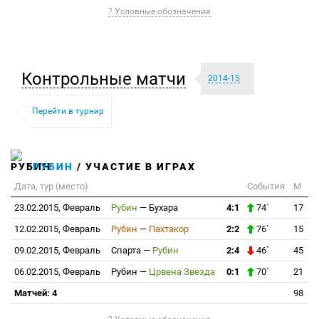
? Условные обозначения
Контрольные матчи
2014-15
Перейти в турнир
РУБИН
/ УЧАСТИЕ В ИГРАХ
Дата, тур (место)
События
М
23.02.2015, Февраль
Рубин
—
Бухара
4:1
74`
17
12.02.2015, Февраль
Рубин
—
Пахтакор
2:2
76`
15
09.02.2015, Февраль
Спарта
—
Рубин
2:4
46`
45
06.02.2015, Февраль
Рубин
—
Црвена Звезда
0:1
70`
21
Матчей: 4
98