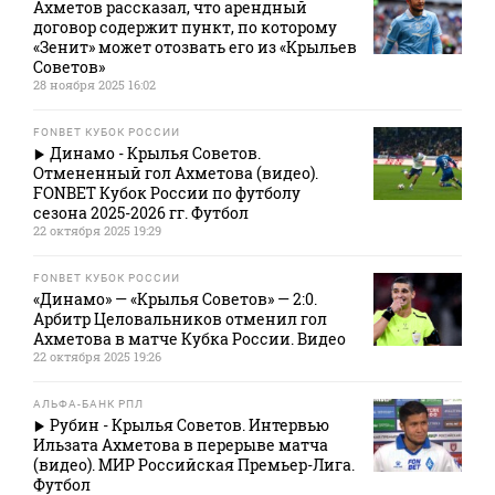
Ахметов рассказал, что арендный
договор содержит пункт, по которому
«Зенит» может отозвать его из «Крыльев
Советов»
28 ноября 2025 16:02
FONBET КУБОК РОССИИ
Динамо - Крылья Советов.
Отмененный гол Ахметова (видео).
FONBET Кубок России по футболу
сезона 2025-2026 гг. Футбол
22 октября 2025 19:29
FONBET КУБОК РОССИИ
«Динамо» — «Крылья Советов» — 2:0.
Арбитр Целовальников отменил гол
Ахметова в матче Кубка России. Видео
22 октября 2025 19:26
АЛЬФА-БАНК РПЛ
Рубин - Крылья Советов. Интервью
Ильзата Ахметова в перерыве матча
(видео). МИР Российская Премьер-Лига.
Футбол