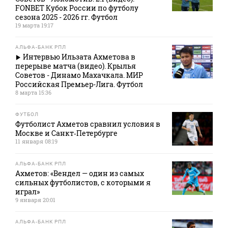
FONBET Кубок России по футболу
сезона 2025 - 2026 гг. Футбол
19 марта 19:17
АЛЬФА-БАНК РПЛ
Интервью Ильзата Ахметова в
перерыве матча (видео). Крылья
Советов - Динамо Махачкала. МИР
Российская Премьер-Лига. Футбол
8 марта 15:36
ФУТБОЛ
Футболист Ахметов сравнил условия в
Москве и Санкт‑Петербурге
11 января 08:19
АЛЬФА-БАНК РПЛ
Ахметов: «Вендел — один из самых
сильных футболистов, с которыми я
играл»
9 января 20:01
АЛЬФА-БАНК РПЛ