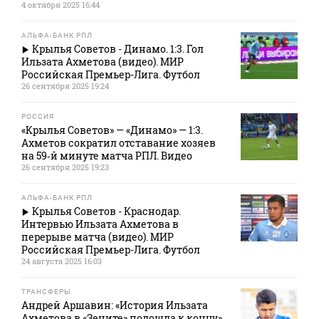
4 октября 2025 16:44
АЛЬФА-БАНК РПЛ
Крылья Советов - Динамо. 1:3. Гол
Ильзата Ахметова (видео). МИР
Российская Премьер-Лига. Футбол
26 сентября 2025 19:24
РОССИЯ
«Крылья Советов» — «Динамо» — 1:3.
Ахметов сократил отставание хозяев
на 59‑й минуте матча РПЛ. Видео
26 сентября 2025 19:23
АЛЬФА-БАНК РПЛ
Крылья Советов - Краснодар.
Интервью Ильзата Ахметова в
перерыве матча (видео). МИР
Российская Премьер-Лига. Футбол
24 августа 2025 16:03
ТРАНСФЕРЫ
Андрей Аршавин: «История Ильзата
Ахметова в «Зените» подошла к концу»