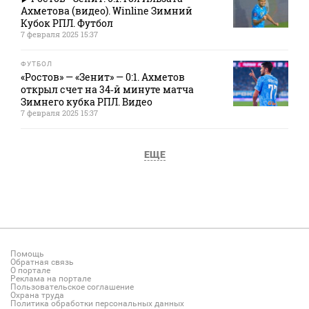
Ахметова (видео). Winline Зимний
Кубок РПЛ. Футбол
7 февраля 2025 15:37
ФУТБОЛ
«Ростов» — «Зенит» — 0:1. Ахметов
открыл счет на 34‑й минуте матча
Зимнего кубка РПЛ. Видео
7 февраля 2025 15:37
ЕЩЕ
Помощь
Обратная связь
О портале
Реклама на портале
Пользовательское соглашение
Охрана труда
Политика обработки персональных данных