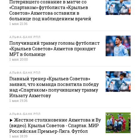
Потерявшего сознание в матче со
«Спартаком» футболиста «Крыльев
Советов» Ахметова оставили в
больнице под наблюдением врачей
1 мая 21:36
АЛЬФА-БАНК РПЛ
Получивший травму головы футболист
«Крыльев Советов» Ахметов проходит
МРТ в больнице
1 мая 20:00
АЛЬФА-БАНК РПЛ
Главный тренер «Крыльев Советов»
заявил, что команда посвятила победу
над «Спартаком» получившему травму
Ильзату Ахметову
1 мая 19:36
АЛЬФА-БАНК РПЛ
Жесткое столкновение Ахметова и Ву
(видео). Крылья Советов - Спартак. МИР
Российская Премьер-Лига. Футбол
1 мая 18:39