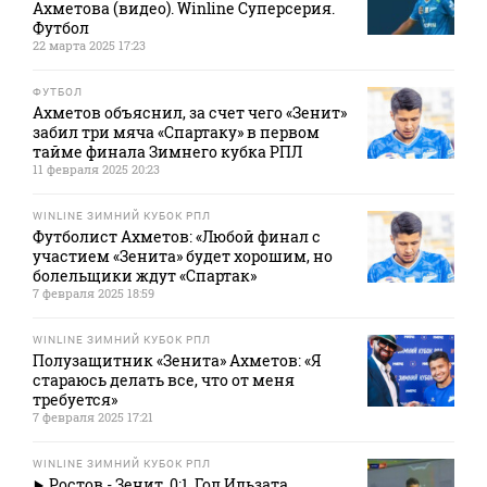
Ахметова (видео). Winline Суперсерия.
Футбол
22 марта 2025 17:23
ФУТБОЛ
Ахметов объяснил, за счет чего «Зенит»
забил три мяча «Спартаку» в первом
тайме финала Зимнего кубка РПЛ
11 февраля 2025 20:23
WINLINE ЗИМНИЙ КУБОК РПЛ
Футболист Ахметов: «Любой финал с
участием «Зенита» будет хорошим, но
болельщики ждут «Спартак»
7 февраля 2025 18:59
WINLINE ЗИМНИЙ КУБОК РПЛ
Полузащитник «Зенита» Ахметов: «Я
стараюсь делать все, что от меня
требуется»
7 февраля 2025 17:21
WINLINE ЗИМНИЙ КУБОК РПЛ
Ростов - Зенит. 0:1. Гол Ильзата