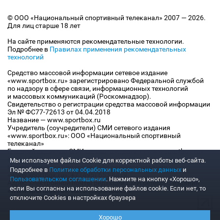
© ООО «Национальный спортивный телеканал» 2007 — 2026.
Для лиц старше 18 лет
На сайте применяются рекомендательные технологии.
Подробнее в
Правилах применения рекомендательных
технологий
Средство массовой информации сетевое издание
«www.sportbox.ru» зарегистрировано Федеральной службой
по надзору в сфере связи, информационных технологий
и массовых коммуникаций (Роскомнадзор).
Свидетельство о регистрации средства массовой информации
Эл № ФС77-72613 от 04.04.2018
Название — www.sportbox.ru
Учредитель (соучредители) СМИ сетевого издания
«www.sportbox.ru»: ООО «Национальный спортивный
телеканал»
Главный редактор СМИ сетевого издания «www.sportbox.ru»:
Конов В.А.
Мы используем файлы Сookie для корректной работы веб-сайта.
Номер телефона редакции СМИ сетевого издания
Подробнее в
Политике обработки персональных данных
и
«www.sportbox.ru»: +7 (495) 653 8419
Пользовательском соглашении
. Нажмите на кнопку «Хорошо»,
Адрес электронной почты редакции СМИ сетевого издания
если Вы согласны на использование файлов cookie. Если нет, то
«www.sportbox.ru»: editor@sportbox.ru
отключите Cookies в настройках браузера
Хорошо