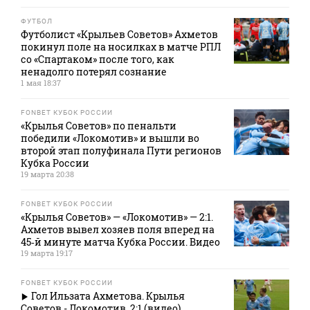
ФУТБОЛ
Футболист «Крыльев Советов» Ахметов
покинул поле на носилках в матче РПЛ
со «Спартаком» после того, как
ненадолго потерял сознание
1 мая 18:37
FONBET КУБОК РОССИИ
«Крылья Советов» по пенальти
победили «Локомотив» и вышли во
второй этап полуфинала Пути регионов
Кубка России
19 марта 20:38
FONBET КУБОК РОССИИ
«Крылья Советов» — «Локомотив» — 2:1.
Ахметов вывел хозяев поля вперед на
45‑й минуте матча Кубка России. Видео
19 марта 19:17
FONBET КУБОК РОССИИ
Гол Ильзата Ахметова. Крылья
Советов - Локомотив. 2:1 (видео).