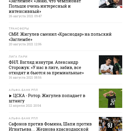
«Заглембе»: «Знаю, что чемпионат
Польши очень интересный и
интенсивный»
26 августа 2021 09:47
ТРАНСФЕРЫ
СМИ: Жигулев сменил «Краснодар» на польский
«Заглембе»
20 августа 2021 12:06
ЛИГА ПАРИ
ФНЛ. Взгляд изнутри. Александр
Сторожук: «У нас в лиге, забив, все
отходят и бьются за премиальные»
16 августа 2021 08:56
АЛЬФА-БАНК РПЛ
ЦСКА - Ротор. Жигулев попадает в
штангу
12 апреля 2021 20:54
АЛЬФА-БАНК РПЛ
Сафонов против Фомина, Шапи против
Игнатьева… Жернова краснодарской