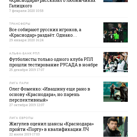
«Краснодара» рассказал о любимчиках
Галицкого
7 февраля 2020 10:58
ТРАНСФЕРЫ
Все собирают русских игроков, а
«Краснодар» раздаёт. Однако…
29 января 2020 16:24
АЛЬФА-БАНК РПЛ
Футболисты только одного клуба РПЛ
прошли тестирование РУСАДА в ноябре
25 декабря 2019 17:07
ЛИГА ПАРИ
Олег Фоменко: «Ивашину еще рано в
основу «Краснодара», но парень
перспективный»
27 октября 2019 12:07
ЛИГА ЕВРОПЫ
Жигулев оценил шансы «Краснодара»
пройти «Порту» в квалификации ЛЧ
22 июля 2019 17:03