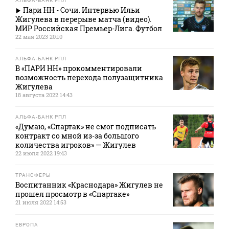
АЛЬФА-БАНК РПЛ
Пари НН - Сочи. Интервью Ильи
Жигулева в перерыве матча (видео).
МИР Российская Премьер-Лига. Футбол
22 мая 2023 20:10
АЛЬФА-БАНК РПЛ
В «ПАРИ НН» прокомментировали
возможность перехода полузащитника
Жигулева
18 августа 2022 14:43
АЛЬФА-БАНК РПЛ
«Думаю, «Спартак» не смог подписать
контракт со мной из-за большого
количества игроков» — Жигулев
22 июля 2022 19:43
ТРАНСФЕРЫ
Воспитанник «Краснодара» Жигулев не
прошел просмотр в «Спартаке»
21 июля 2022 14:53
ЕВРОПА