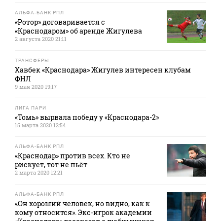
АЛЬФА-БАНК РПЛ
«Ротор» договаривается с
«Краснодаром» об аренде Жигулева
2 августа 2020 21:11
ТРАНСФЕРЫ
Хавбек «Краснодара» Жигулев интересен клубам
ФНЛ
9 мая 2020 19:17
ЛИГА ПАРИ
«Томь» вырвала победу у «Краснодара-2»
15 марта 2020 12:54
АЛЬФА-БАНК РПЛ
«Краснодар» против всех. Кто не
рискует, тот не пьёт
2 марта 2020 12:21
АЛЬФА-БАНК РПЛ
«Он хороший человек, но видно, как к
кому относится». Экс-игрок академии