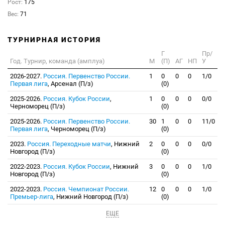
Рост:
175
Вес:
71
ТУРНИРНАЯ ИСТОРИЯ
Г
Пр/
Год. Турнир, команда (амплуа)
М
(П)
АГ
НП
У
2026-2027.
Россия. Первенство России.
1
0
0
0
1/0
Первая лига
, Арсенал (П/з)
(0)
2025-2026.
Россия. Кубок России
,
1
0
0
0
0/0
Черноморец (П/з)
(0)
2025-2026.
Россия. Первенство России.
30
1
0
0
11/0
Первая лига
, Черноморец (П/з)
(0)
2023.
Россия. Переходные матчи
, Нижний
2
0
0
0
0/0
Новгород (П/з)
(0)
2022-2023.
Россия. Кубок России
, Нижний
3
0
0
0
1/0
Новгород (П/з)
(0)
2022-2023.
Россия. Чемпионат России.
12
0
0
0
1/0
Премьер-лига
, Нижний Новгород (П/з)
(0)
ЕЩЕ