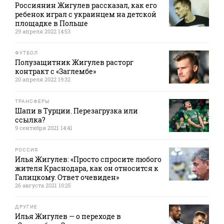
Россиянин Жигулев рассказал, как его
ребенок играл с украинцем на детской
площадке в Польше
29 апреля 2022 14:53
ФУТБОЛ
Полузащитник Жигулев расторг
контракт с «Заглембе»
20 апреля 2022 19:32
ТРАНСФЕРЫ
Шапи в Турции. Перезагрузка или
ссылка?
9 сентября 2021 14:41
РОССИЯ
Илья Жигулев: «Просто спросите любого
жителя Краснодара, как он относится к
Галицкому. Ответ очевиден»
26 августа 2021 10:25
ДРУГИЕ
Илья Жигулев — о переходе в