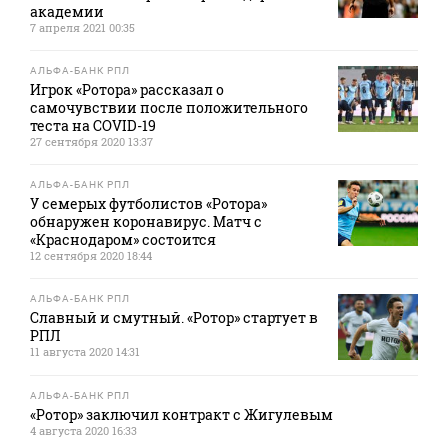
академии
7 апреля 2021 00:35
АЛЬФА-БАНК РПЛ
Игрок «Ротора» рассказал о
самочувствии после положительного
теста на COVID-19
27 сентября 2020 13:37
АЛЬФА-БАНК РПЛ
У семерых футболистов «Ротора»
обнаружен коронавирус. Матч с
«Краснодаром» состоится
12 сентября 2020 18:44
АЛЬФА-БАНК РПЛ
Славный и смутный. «Ротор» стартует в
РПЛ
11 августа 2020 14:31
АЛЬФА-БАНК РПЛ
«Ротор» заключил контракт с Жигулевым
4 августа 2020 16:33