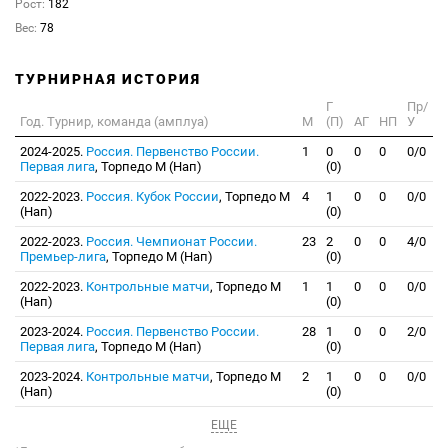
Рост:
182
Вес:
78
ТУРНИРНАЯ ИСТОРИЯ
Г
Пр/
Год. Турнир, команда (амплуа)
М
(П)
АГ
НП
У
2024-2025.
Россия. Первенство России.
1
0
0
0
0/0
Первая лига
, Торпедо М (Нап)
(0)
2022-2023.
Россия. Кубок России
, Торпедо М
4
1
0
0
0/0
(Нап)
(0)
2022-2023.
Россия. Чемпионат России.
23
2
0
0
4/0
Премьер-лига
, Торпедо М (Нап)
(0)
2022-2023.
Контрольные матчи
, Торпедо М
1
1
0
0
0/0
(Нап)
(0)
2023-2024.
Россия. Первенство России.
28
1
0
0
2/0
Первая лига
, Торпедо М (Нап)
(0)
2023-2024.
Контрольные матчи
, Торпедо М
2
1
0
0
0/0
(Нап)
(0)
ЕЩЕ