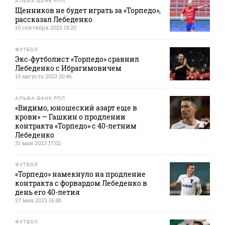
АЛЬФА-БАНК РПЛ
Щенников не будет играть за «Торпедо»,
рассказал Лебеденко
10 сентября 2023 18:20
ФУТБОЛ
Экс‑футболист «Торпедо» сравнил
Лебеденко с Ибрагимовичем
10 августа 2023 20:46
АЛЬФА-БАНК РПЛ
«Видимо, юношеский азарт еще в
крови» — Гашкин о продлении
контракта «Торпедо» с 40-летним
Лебеденко
31 мая 2023 17:02
ФУТБОЛ
«Торпедо» намекнуло на продление
контракта с форвардом Лебеденко в
день его 40-летия
27 мая 2023 16:48
ФУТБОЛ