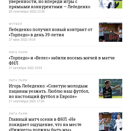
уверенности, но впереди игры с
прямыми конкурентами — Лебеденко
20 сентября 2022 13:26
ФУТБОЛ
Лебеденко получил новый контракт от
«Торпедо» в день 39-летия
27 мая 2022 19:18
ЛИГА ПАРИ
«Торпедо» и «Велес» забили восемь мячей в матче
ФНЛ
17 октября 2021 15:53
ЛИГА ПАРИ
Игорь Лебеденко: «Советую молодым
пацанам уезжать. Люблю наш футбол,
но настоящий футбол в Европе»
17 сентября 2021 17:20
ЛИГА ПАРИ
Главный матч осени в ФНЛ. «Не
покидает ощущение, что на месте
«Нижнего» должны быть мы»