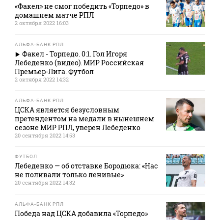
«Факел» не смог победить «Торпедо» в
домашнем матче РПЛ
2 октября 2022 16:03
АЛЬФА-БАНК РПЛ
Факел - Торпедо. 0:1. Гол Игоря
Лебеденко (видео). МИР Российская
Премьер-Лига. Футбол
2 октября 2022 14:32
АЛЬФА-БАНК РПЛ
ЦСКА является безусловным
претендентом на медали в нынешнем
сезоне МИР РПЛ, уверен Лебеденко
20 сентября 2022 14:53
ФУТБОЛ
Лебеденко — об отставке Бородюка: «Нас
не поливали только ленивые»
20 сентября 2022 14:32
АЛЬФА-БАНК РПЛ
Победа над ЦСКА добавила «Торпедо»