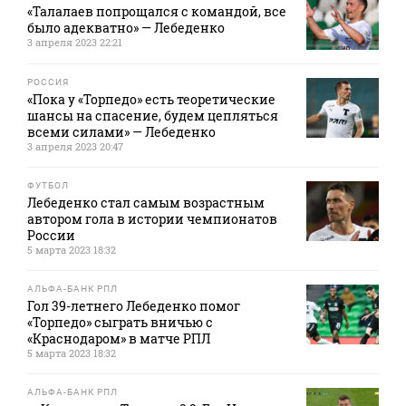
«Талалаев попрощался с командой, все
было адекватно» — Лебеденко
3 апреля 2023 22:21
РОССИЯ
«Пока у «Торпедо» есть теоретические
шансы на спасение, будем цепляться
всеми силами» — Лебеденко
3 апреля 2023 20:47
ФУТБОЛ
Лебеденко стал самым возрастным
автором гола в истории чемпионатов
России
5 марта 2023 18:32
АЛЬФА-БАНК РПЛ
Гол 39-летнего Лебеденко помог
«Торпедо» сыграть вничью с
«Краснодаром» в матче РПЛ
5 марта 2023 18:32
АЛЬФА-БАНК РПЛ