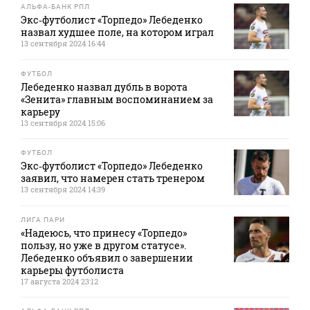
АЛЬФА-БАНК РПЛ
Экс‑футболист «Торпедо» Лебеденко
назвал худшее поле, на котором играл
13 сентября 2024 16:44
ФУТБОЛ
Лебеденко назвал дубль в ворота
«Зенита» главным воспоминанием за
карьеру
13 сентября 2024 15:06
ФУТБОЛ
Экс‑футболист «Торпедо» Лебеденко
заявил, что намерен стать тренером
13 сентября 2024 14:39
ЛИГА ПАРИ
«Надеюсь, что принесу «Торпедо»
пользу, но уже в другом статусе».
Лебеденко объявил о завершении
карьеры футболиста
17 августа 2024 23:12