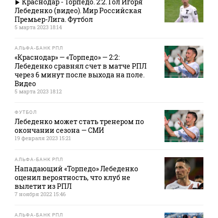
Краснодар - Торпедо. 2:2. Гол Игоря
Лебеденко (видео). Мир Российская
Премьер-Лига. Футбол
5 марта 2023 18:14
АЛЬФА-БАНК РПЛ
«Краснодар» — «Торпедо» — 2:2:
Лебеденко сравнял счет в матче РПЛ
через 6 минут после выхода на поле.
Видео
5 марта 2023 18:12
ФУТБОЛ
Лебеденко может стать тренером по
окончании сезона — СМИ
19 февраля 2023 15:21
АЛЬФА-БАНК РПЛ
Нападающий «Торпедо» Лебеденко
оценил вероятность, что клуб не
вылетит из РПЛ
7 ноября 2022 15:46
АЛЬФА-БАНК РПЛ