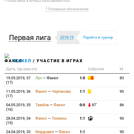
* Только матчи, в которых игрок забивал голы
? Условные обозначения
Первая лига
2018-19
Перейти в турнир
ФАКЕЛ
/ УЧАСТИЕ В ИГРАХ
Дата, тур (место)
События
М
19.05.2019, 37
Луч
—
Факел
1:0
83
(17)
11.05.2019, 36
Факел
—
Чертаново
1:1
90
(17)
04.05.2019, 35
Тамбов
—
Факел
0:0
87`
86
(16)
28.04.2019, 34
Факел
—
Тюмень
1:1
90
(15)
24.04.2019, 33
Мордовия
—
Факел
1:1
90