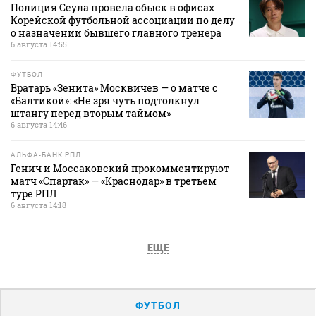
Полиция Сеула провела обыск в офисах
Корейской футбольной ассоциации по делу
о назначении бывшего главного тренера
6 августа 14:55
ФУТБОЛ
Вратарь «Зенита» Москвичев — о матче с
«Балтикой»: «Не зря чуть подтолкнул
штангу перед вторым таймом»
6 августа 14:46
АЛЬФА-БАНК РПЛ
Генич и Моссаковский прокомментируют
матч «Спартак» — «Краснодар» в третьем
туре РПЛ
6 августа 14:18
ЕЩЕ
ФУТБОЛ