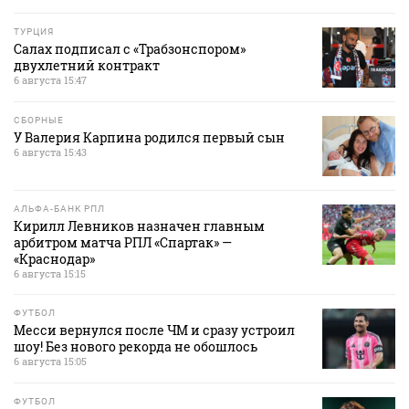
ТУРЦИЯ
Салах подписал с «Трабзонспором»
двухлетний контракт
6 августа 15:47
СБОРНЫЕ
У Валерия Карпина родился первый сын
6 августа 15:43
АЛЬФА-БАНК РПЛ
Кирилл Левников назначен главным
арбитром матча РПЛ «Спартак» —
«Краснодар»
6 августа 15:15
ФУТБОЛ
Месси вернулся после ЧМ и сразу устроил
шоу! Без нового рекорда не обошлось
6 августа 15:05
ФУТБОЛ