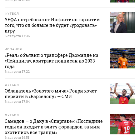
ФУТБОЛ
УЕФА потребовал от Инфантино гарантий
того, что он больше не будет «уродовать»
игру
6 августа 17:36
ИСПАНИЯ
«Реал» объявил о трансфере Дьоманде из
«Лейпцига», контракт подписан до 2033
года
6 августа 17:22
ФУТБОЛ
Обладатель «Золотого мяча» Родри хочет
перейти в «Барселону» — СМИ
6 августа 17:04
ФУТБОЛ
Самедов — о Даку в «Спартаке»: «Последние
годы он входит в элиту форвардов, за ним
охотились все гранды»
6 августа 15:51