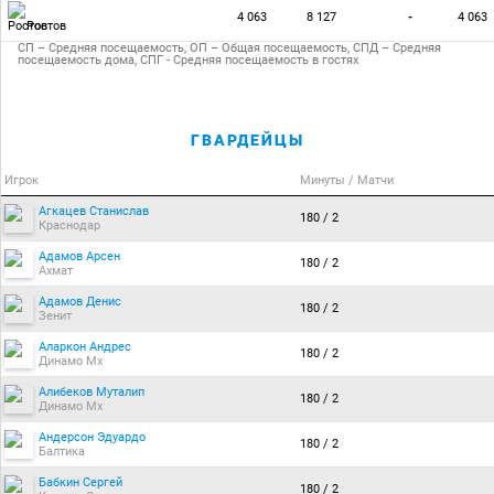
4 063
8 127
-
4 063
Ростов
СП – Средняя посещаемость, ОП – Общая посещаемость, СПД – Средняя
посещаемость дома, СПГ - Средняя посещаемость в гостях
ГВАРДЕЙЦЫ
Игрок
Минуты / Матчи
Агкацев Станислав
180 / 2
Краснодар
Адамов Арсен
180 / 2
Ахмат
Адамов Денис
180 / 2
Зенит
Аларкон Андрес
180 / 2
Динамо Мх
Алибеков Муталип
180 / 2
Динамо Мх
Андерсон Эдуардо
180 / 2
Балтика
Бабкин Сергей
180 / 2