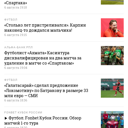
«Спартака»
6 августа 19:18
ФУТБОЛ
«Столько лет пристреливался». Карпин
наконец-то дождался мальчика!
6 августа 19:15
АЛЬФА-БАНК РПЛ
Футболист «Ахмата» Касинтура
дисквалифицирован на два матча за
удаление в матче со «Спартаком»
6 августа 19:04
ФУТБОЛ
«Галатасарай» сделал предложение
«Локомотиву» по Батракову в размере 33
млн евро — СМИ
6 августа 18:36
FONBET КУБОК РОССИИ
Футбол. Fonbet Кубок России. Обзор
матчей 1-го тура
6 августа 18:20