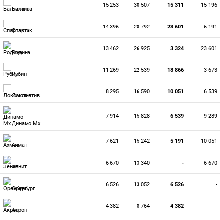
15 253
30 507
15 311
15 196
Балтика
14 396
28 792
23 601
5 191
Спартак
13 462
26 925
3 324
23 601
Родина
11 269
22 539
18 866
3 673
Рубин
8 295
16 590
10 051
6 539
Локомотив
7 914
15 828
6 539
9 289
Динамо Мх
7 621
15 242
5 191
10 051
Ахмат
6 670
13 340
-
6 670
Зенит
6 526
13 052
6 526
-
Оренбург
4 382
8 764
4 382
-
Акрон