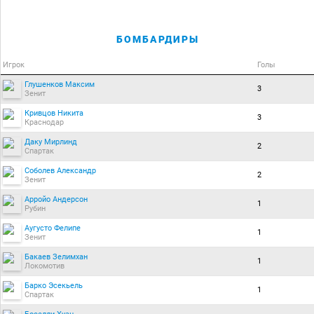
БОМБАРДИРЫ
Игрок
Голы
Глушенков Максим
3
Зенит
Кривцов Никита
3
Краснодар
Даку Мирлинд
2
Спартак
Соболев Александр
2
Зенит
Арройо Андерсон
1
Рубин
Аугусто Фелипе
1
Зенит
Бакаев Зелимхан
1
Локомотив
Барко Эсекьель
1
Спартак