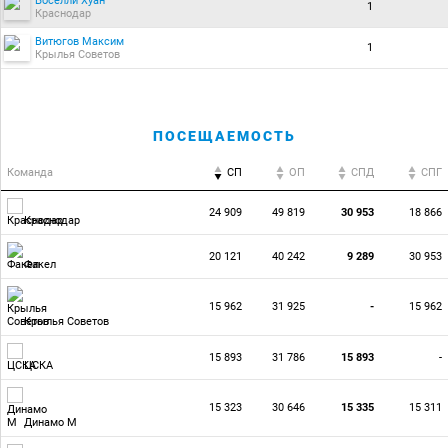
Боселли Хуан
1
Краснодар
Витюгов Максим
1
Крылья Советов
ПОСЕЩАЕМОСТЬ
Команда
СП
ОП
CПД
CПГ
24 909
49 819
30 953
18 866
Краснодар
20 121
40 242
9 289
30 953
Факел
15 962
31 925
-
15 962
Крылья Советов
15 893
31 786
15 893
-
ЦСКА
15 323
30 646
15 335
15 311
Динамо М