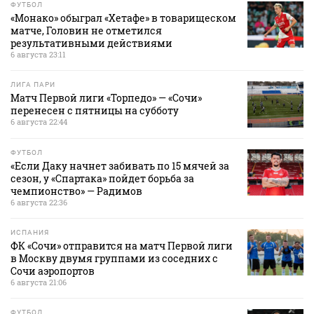
ФУТБОЛ
«Монако» обыграл «Хетафе» в товарищеском
матче, Головин не отметился
результативными действиями
6 августа 23:11
ЛИГА ПАРИ
Матч Первой лиги «Торпедо» — «Сочи»
перенесен с пятницы на субботу
6 августа 22:44
ФУТБОЛ
«Если Даку начнет забивать по 15 мячей за
сезон, у «Спартака» пойдет борьба за
чемпионство» — Радимов
6 августа 22:36
ИСПАНИЯ
ФК «Сочи» отправится на матч Первой лиги
в Москву двумя группами из соседних с
Сочи аэропортов
6 августа 21:06
ФУТБОЛ