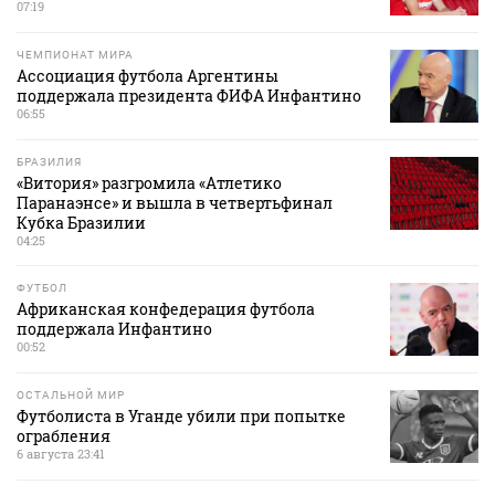
07:19
ЧЕМПИОНАТ МИРА
Ассоциация футбола Аргентины
поддержала президента ФИФА Инфантино
06:55
БРАЗИЛИЯ
«Витория» разгромила «Атлетико
Паранаэнсе» и вышла в четвертьфинал
Кубка Бразилии
04:25
ФУТБОЛ
Африканская конфедерация футбола
поддержала Инфантино
00:52
ОСТАЛЬНОЙ МИР
Футболиста в Уганде убили при попытке
ограбления
6 августа 23:41