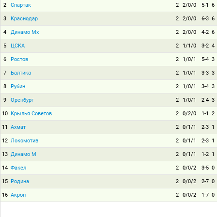
2
Спартак
2
2/0/0
5-1
6
3
Краснодар
2
2/0/0
6-3
6
4
Динамо Мх
2
2/0/0
4-2
6
5
ЦСКА
2
1/1/0
3-2
4
6
Ростов
2
1/0/1
5-4
3
7
Балтика
2
1/0/1
3-3
3
8
Рубин
2
1/0/1
3-4
3
9
Оренбург
2
1/0/1
2-4
3
10
Крылья Советов
2
0/2/0
1-1
2
11
Ахмат
2
0/1/1
2-3
1
12
Локомотив
2
0/1/1
2-3
1
13
Динамо М
2
0/1/1
1-2
1
14
Факел
2
0/0/2
3-5
0
15
Родина
2
0/0/2
2-7
0
16
Акрон
2
0/0/2
1-7
0