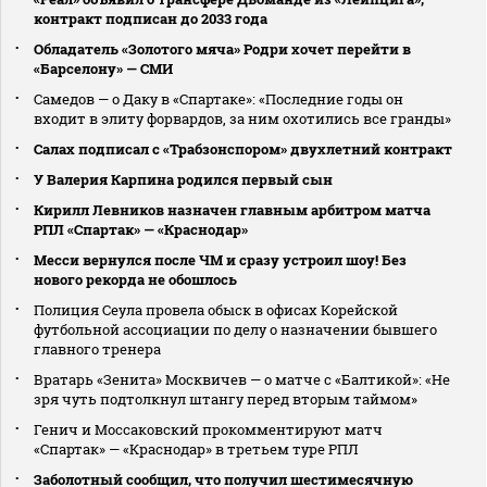
контракт подписан до 2033 года
Обладатель «Золотого мяча» Родри хочет перейти в
«Барселону» — СМИ
Самедов — о Даку в «Спартаке»: «Последние годы он
входит в элиту форвардов, за ним охотились все гранды»
Салах подписал с «Трабзонспором» двухлетний контракт
У Валерия Карпина родился первый сын
Кирилл Левников назначен главным арбитром матча
РПЛ «Спартак» — «Краснодар»
Месси вернулся после ЧМ и сразу устроил шоу! Без
нового рекорда не обошлось
Полиция Сеула провела обыск в офисах Корейской
футбольной ассоциации по делу о назначении бывшего
главного тренера
Вратарь «Зенита» Москвичев — о матче с «Балтикой»: «Не
зря чуть подтолкнул штангу перед вторым таймом»
Генич и Моссаковский прокомментируют матч
«Спартак» — «Краснодар» в третьем туре РПЛ
Заболотный сообщил, что получил шестимесячную