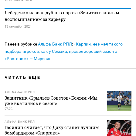
13 сентября 2024
Лебеденко назвал дубль в ворота «Зенита» главным
воспоминанием за карьеру
13 сентября 2024
Ранее в рубрике
Альфа-Банк РПЛ
:
«Карпин, не имея такого
подбора игроков, как у Семака, провел хороший сезон с
«Ростовом» — Мирзоян
ЧИТАТЬ ЕЩЕ
АЛЬФА-БАНК РПЛ
Защитник «Крыльев Советов» Божин: «Мы
уже вкатились в сезон»
07:34
АЛЬФА-БАНК РПЛ
Гасилин считает, что Даку станет лучшим
бомбардиром «Спартака»