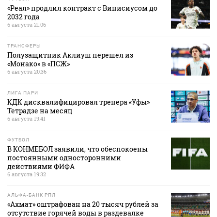
«Реал» продлил контракт с Винисиусом до
2032 года
6 августа 21:06
ТРАНСФЕРЫ
Полузащитник Аклиуш перешел из
«Монако» в «ПСЖ»
6 августа 20:36
ЛИГА ПАРИ
КДК дисквалифицировал тренера «Уфы»
Тетрадзе на месяц
6 августа 19:41
ФУТБОЛ
В КОНМЕБОЛ заявили, что обеспокоены
постоянными односторонними
действиями ФИФА
6 августа 19:32
АЛЬФА-БАНК РПЛ
«Ахмат» оштрафован на 20 тысяч рублей за
отсутствие горячей воды в раздевалке