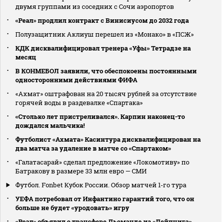
двумя группами из соседних с Сочи аэропортов
«Реал» продлил контракт с Винисиусом до 2032 года
Полузащитник Аклиуш перешел из «Монако» в «ПСЖ»
КДК дисквалифицировал тренера «Уфы» Тетрадзе на
месяц
В КОНМЕБОЛ заявили, что обеспокоены постоянными
односторонними действиями ФИФА
«Ахмат» оштрафован на 20 тысяч рублей за отсутствие
горячей воды в раздевалке «Спартака»
«Столько лет пристреливался». Карпин наконец-то
дождался мальчика!
Футболист «Ахмата» Касинтура дисквалифицирован на
два матча за удаление в матче со «Спартаком»
«Галатасарай» сделал предложение «Локомотиву» по
Батракову в размере 33 млн евро — СМИ
Футбол. Fonbet Кубок России. Обзор матчей 1-го тура
УЕФА потребовал от Инфантино гарантий того, что он
больше не будет «уродовать» игру
«Реал» объявил о трансфере Дьоманде из «Лейпцига»,