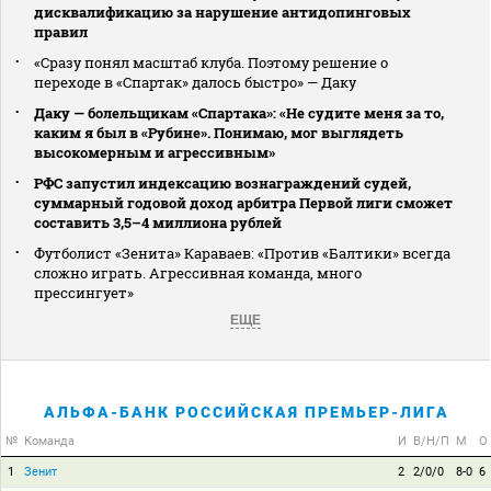
дисквалификацию за нарушение антидопинговых
правил
«Сразу понял масштаб клуба. Поэтому решение о
переходе в «Спартак» далось быстро» — Даку
Даку — болельщикам «Спартака»: «Не судите меня за то,
каким я был в «Рубине». Понимаю, мог выглядеть
высокомерным и агрессивным»
РФС запустил индексацию вознаграждений судей,
суммарный годовой доход арбитра Первой лиги сможет
составить 3,5–4 миллиона рублей
Футболист «Зенита» Караваев: «Против «Балтики» всегда
сложно играть. Агрессивная команда, много
прессингует»
ЕЩЕ
АЛЬФА-БАНК РОССИЙСКАЯ ПРЕМЬЕР-ЛИГА
№
Команда
И
В/Н/П
М
О
1
Зенит
2
2/0/0
8-0
6