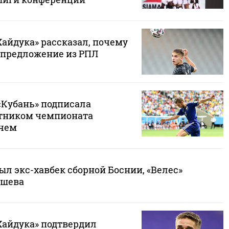
Хайдука» рассказал, почему
 предложение из РПЛ
«Кубань» подписала
стником чемпионата
ичем
ыл экс-хавбек сборной Боснии, «Велес»
ишева
Хайдука» подтвердил