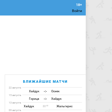
Войти
БЛИЖАЙШИЕ МАТЧИ
22 августа
Хайдук
-:-
Осиек
15 августа
Горица
-:-
Хайдук
13 августа
Хайдук
Жальгирис
00
22
09 августа