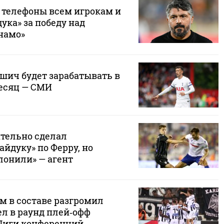
л телефоны всем игрокам и
ука» за победу над
намо»
шич будет зарабатывать в
месяц — СМИ
ительно сделал
йдуку» по Ферру, но
лонили» — агент
м в составе разгромил
ел в раунд плей‑офф
Лиги конференций