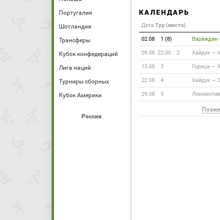
КАЛЕНДАРЬ
Португалия
Дата
Тур (место)
Шотландия
02.08
1 (8)
Вараждин
Трансферы
09.08 22:00
2
Хайдук
—
Кубок конфедераций
15.08
3
Горица
—
Лига наций
22.08
4
Хайдук
—
Турниры сборных
29.08
5
Локомотив
Кубок Америки
Позже
Россия