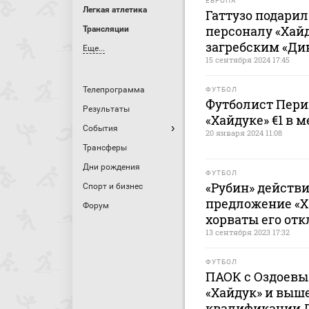
ЕВРОПА
Легкая атлетика
Гаттузо подари
персоналу «Хайд
Трансляции
загребским «Ди
Еще...
15 сентября 2024 17:45
Телепрограмма
ФУТБОЛ
Футболист Пери
Результаты
«Хайдуке» €1 в 
События
20 января 2024 11:08
Трансферы
Дни рождения
ФУТБОЛ
«Рубин» действ
Спорт и бизнес
предложение «Ха
Форум
хорваты его отк
13 сентября 2023 17:32
ФУТБОЛ
ПАОК с Оздоевы
«Хайдук» и выш
квалификации 