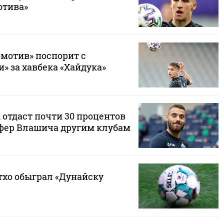
отива»
омотив» поспорит с
» за хавбека «Хайдука»
 отдаст почти 30 процентов
фер Влашича другим клубам
тхо обыграл «Дунайску