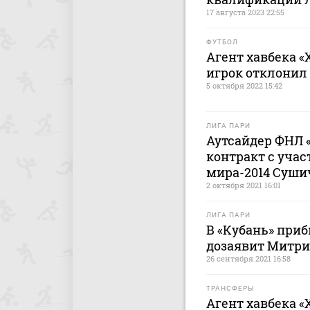
17 августа 2023 22:55
ФУТБОЛ
Агент хавбека «
игрок отклонил
5 октября 2022 15:42
ЛИГА ПАРИ
Аутсайдер ФНЛ 
контракт с уча
мира-2014 Суш
2 октября 2021 16:01
ЛИГА ПАРИ
В «Кубань» приб
дозаявит Митр
26 сентября 2021 16:58
ТРАНСФЕРЫ
Агент хавбека «