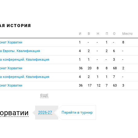
АЯ ИСТОРИЯ
И
В
Н
П
О
Место
онат Хорватии
1
-
-
1
-
8
га Европы. Квалификация
4
2
-
2
6
-
га конференций. Квалификация
1
1
-
-
3
-
онат Хорватии
36
20
8
8
68
2
га конференций. Квалификация
4
2
1
1
7
-
онат Хорватии
36
17
12
7
63
3
ЕЩЕ
орватии
2026-27
Перейти в турнир