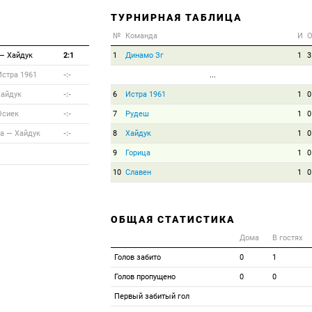
ТУРНИРНАЯ ТАБЛИЦА
№
Команда
И
—
Хайдук
2:1
1
Динамо Зг
1
3
Истра 1961
-:-
...
Хайдук
-:-
6
Истра 1961
1
0
Осиек
-:-
7
Рудеш
1
0
а
—
Хайдук
-:-
8
Хайдук
1
0
9
Горица
1
0
10
Славен
1
0
ОБЩАЯ СТАТИСТИКА
Дома
В гостях
Голов забито
0
1
Голов пропущено
0
0
Первый забитый гол