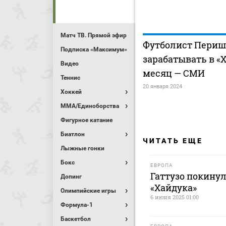
Матч ТВ. Прямой эфир
Футболист Периш
Подписка «Максимум»
зарабатывать в «Х
Видео
месяц — СМИ
Теннис
20 января 2024
Хоккей
MMA/Единоборства
Фигурное катание
Биатлон
ЧИТАТЬ ЕЩЕ
Лыжные гонки
Бокс
ЕВРОПА
Гаттузо покинул
Допинг
«Хайдука»
Олимпийские игры
6 июня 2025 01:00
Формула-1
Баскетбол