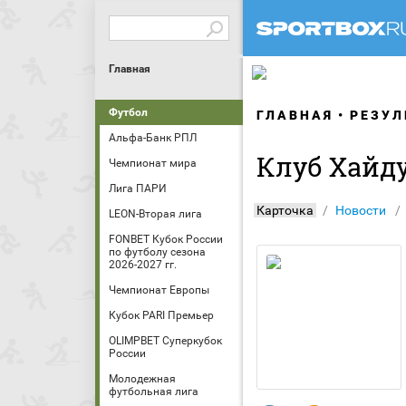
Главная
Футбол
ГЛАВНАЯ
РЕЗУЛ
Альфа-Банк РПЛ
Клуб Хайд
Чемпионат мира
Лига ПАРИ
Карточка
Новости
LEON-Вторая лига
FONBET Кубок России
по футболу сезона
2026-2027 гг.
Чемпионат Европы
Кубок PARI Премьер
OLIMPBET Суперкубок
России
Молодежная
футбольная лига