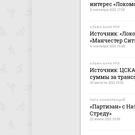
интерес «Локом
4 сентября 2021 17:58
АЛЬФА-БАНК РПЛ
Источник: «Лок
«Манчестер Сити
4 сентября 2021 16:48
АЛЬФА-БАНК РПЛ
Источник: ЦСКА
суммы за транс
30 августа 2021 19:36
ЛИГА КОНФЕРЕНЦИЙ
«Партизан» с На
Стреду»
22 июля 2021 23:58