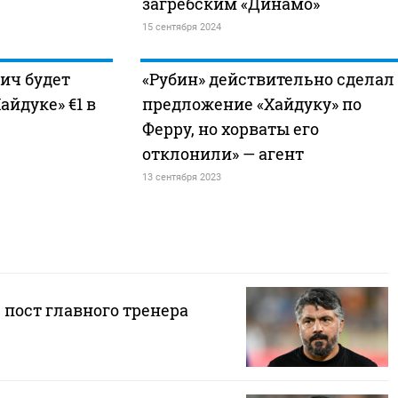
загребским «Динамо»
15 сентября 2024
ич будет
«Рубин» действительно сделал
айдуке» €1 в
предложение «Хайдуку» по
Ферру, но хорваты его
отклонили» — агент
13 сентября 2023
 пост главного тренера