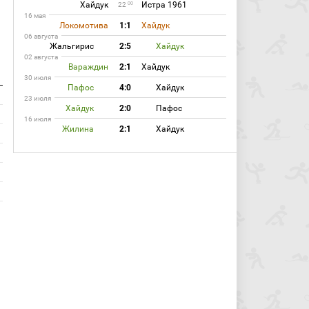
Хайдук
Истра 1961
00
22
16 мая
Локомотива
1:1
Хайдук
06 августа
Жальгирис
2:5
Хайдук
02 августа
Вараждин
2:1
Хайдук
30 июля
Пафос
4:0
Хайдук
23 июля
Хайдук
2:0
Пафос
16 июля
Жилина
2:1
Хайдук