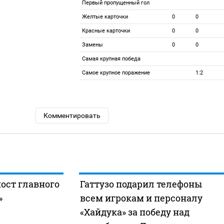
Первый пропущенный гол
Желтые карточки
0
0
Красные карточки
0
0
Замены
0
0
Самая крупная победа
Самое крупное поражение
1:2
Комментировать
пост главного
Гаттузо подарил телефоны
»
всем игрокам и персоналу
«Хайдука» за победу над