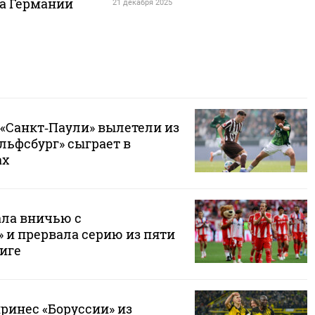
а Германии
21 декабря 2025
 «Санкт‑Паули» вылетели из
льфсбург» сыграет в
ах
ала вничью с
 и прервала серию из пяти
иге
ринес «Боруссии» из