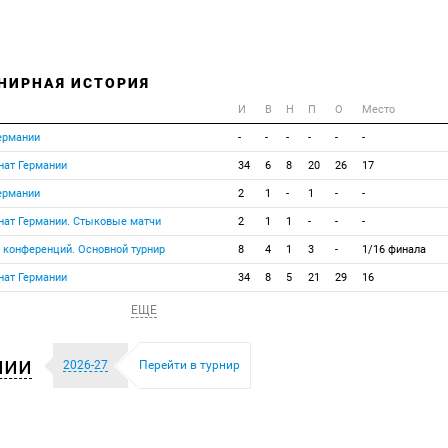
НИРНАЯ ИСТОРИЯ
И
В
Н
П
О
Место
Германии
-
-
-
-
-
-
нат Германии
34
6
8
20
26
17
Германии
2
1
-
1
-
-
нат Германии. Стыковые матчи
2
1
1
-
-
-
а конференций. Основной турнир
8
4
1
3
-
1/16 финала
нат Германии
34
8
5
21
29
16
ЕЩЕ
нии
2026-27
Перейти в турнир