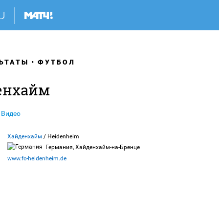
ЬТАТЫ
ФУТБОЛ
енхайм
Видео
Хайденхайм
/ Heidenheim
Германия, Хайденхайм-на-Бренце
www.fc-heidenheim.de