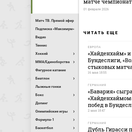
матче чемпионат
01 февраля 2026
Матч ТВ. Прямой эфир
Подписка «Максимум»
ЧИТАТЬ ЕЩЕ
Видео
Теннис
ЕВРОПА
«Хайденхайм» и
Хоккей
Бундеслиги, «Во
MMA/Единоборства
стыковых матч
Фигурное катание
16 мая 18:55
Биатлон
ГЕРМАНИЯ
Лыжные гонки
«Бавария» сыгр
Бокс
«Хайденхаймом»
Допинг
побед в Бундесл
2 мая 18:47
Олимпийские игры
Формула-1
ГЕРМАНИЯ
Баскетбол
Дубль Гирасси п