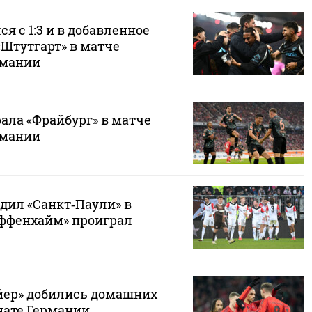
я с 1:3 и в добавленное
«Штутгарт» в матче
рмании
ала «Фрайбург» в матче
рмании
дил «Санкт‑Паули» в
оффенхайм» проиграл
айер» добились домашних
нате Германии