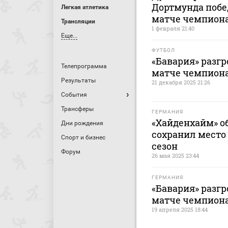
Дортмунда побе
Легкая атлетика
матче чемпион
Трансляции
1 февраля 21:40
Еще...
ФУТБОЛ
«Бавария» разг
Телепрограмма
матче чемпион
Результаты
21 декабря 2025 21:26
События
Трансферы
ГЕРМАНИЯ
«Хайденхайм» о
Дни рождения
сохранил место
Спорт и бизнес
сезон
Форум
26 мая 2025 23:44
ГЕРМАНИЯ
«Бавария» разг
матче чемпион
19 апреля 2025 18:44