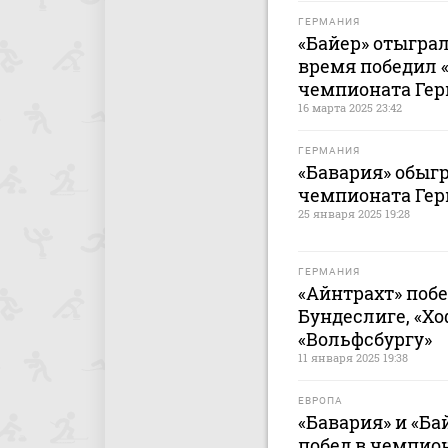
ГЕРМАНИЯ
«Байер» отыгралс
время победил 
чемпионата Ге
16 марта 2025 23:42
ГЕРМАНИЯ
«Бавария» обыгр
чемпионата Ге
25 января 2025 19:28
ГЕРМАНИЯ
«Айнтрахт» побе
Бундеслиге, «Х
«Вольфсбургу»
11 января 2025 19:38
ЕВРОПА
«Бавария» и «Б
побед в чемпио