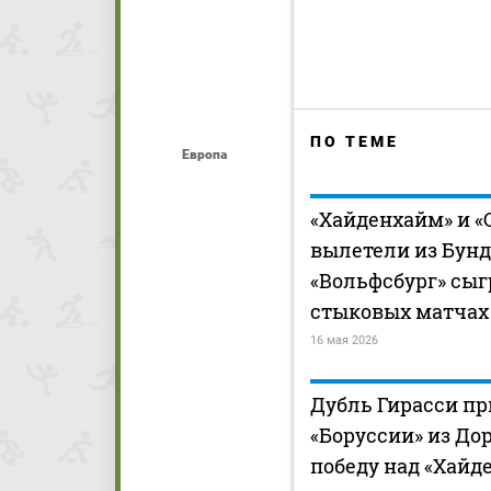
ПО ТЕМЕ
Европа
«Хайденхайм» и «
вылетели из Бунд
«Вольфсбург» сыг
стыковых матчах
16 мая 2026
Дубль Гирасси пр
«Боруссии» из До
победу над «Хайд