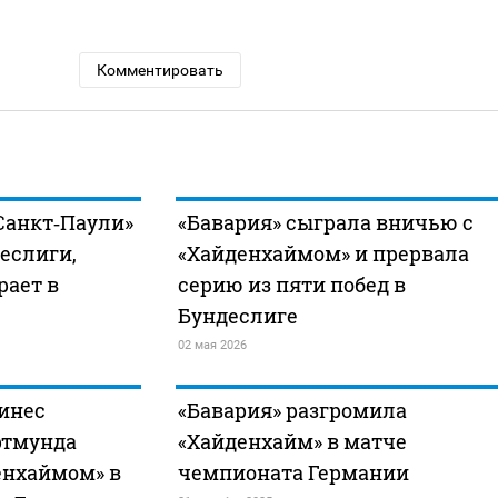
Комментировать
Санкт‑Паули»
«Бавария» сыграла вничью с
еслиги,
«Хайденхаймом» и прервала
рает в
серию из пяти побед в
Бундеслиге
02 мая 2026
инес
«Бавария» разгромила
ртмунда
«Хайденхайм» в матче
енхаймом» в
чемпионата Германии