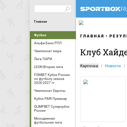
Главная
Футбол
ГЛАВНАЯ
РЕЗУЛ
Альфа-Банк РПЛ
Клуб Хайд
Чемпионат мира
Лига ПАРИ
Карточка
Новости
LEON-Вторая лига
FONBET Кубок России
по футболу сезона
2026-2027 гг.
Чемпионат Европы
Кубок PARI Премьер
OLIMPBET Суперкубок
России
Молодежная
футбольная лига