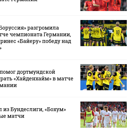
Боруссия» разгромила
атче чемпионата Германии,
ринес «Байеру» победу над
»
помог дортмундской
грать «Хайденхайм» в матче
рмании
 из Бундеслиги, «Бохум»
ые матчи