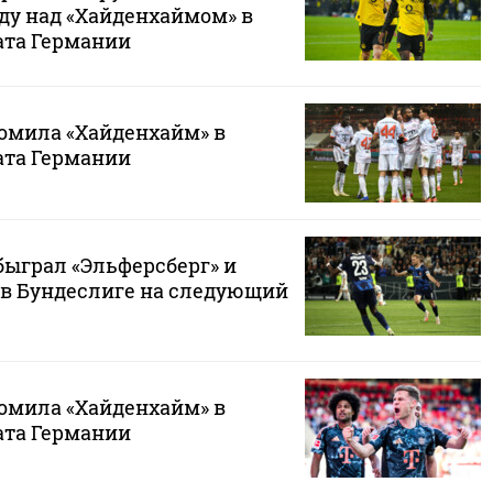
ду над «Хайденхаймом» в
ата Германии
ромила «Хайденхайм» в
ата Германии
быграл «Эльферсберг» и
 в Бундеслиге на следующий
ромила «Хайденхайм» в
ата Германии