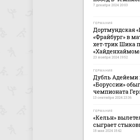
7 декабря 2024 20:03
ГЕРМАНИЯ
Дортмундская «
«Фрайбург» в м
хет‑трик Шика п
«Хайденхаймом
23 ноября 2024 19:52
ГЕРМАНИЯ
Дубль Адейеми 
«Боруссии» обы
чемпионата Ге
13 сентября 2024 23:36
ГЕРМАНИЯ
«Кельн» вылетел
сыграет стыков
18 мая 2024 18:42