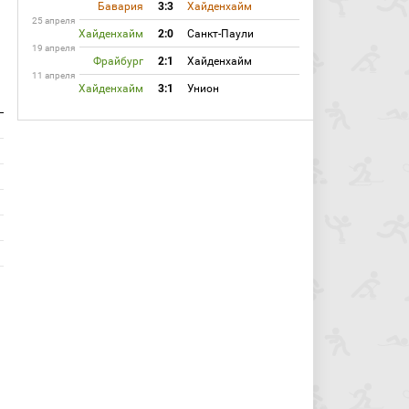
Бавария
3:3
Хайденхайм
25 апреля
Хайденхайм
2:0
Санкт-Паули
19 апреля
Фрайбург
2:1
Хайденхайм
11 апреля
Хайденхайм
3:1
Унион