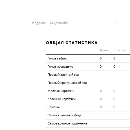
Йеддело
—
Хайденхайм
-:-
ОБЩАЯ СТАТИСТИКА
Дома
В гостях
Голов забито
0
0
Голов пропущено
0
0
Первый забитый гол
Первый пропущенный гол
Желтые карточки
0
0
Красные карточки
0
0
Замены
0
0
Самая крупная победа
Самое крупное поражение