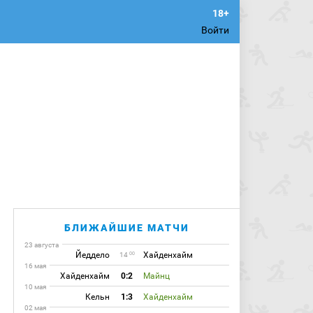
Войти
БЛИЖАЙШИЕ МАТЧИ
23 августа
Йеддело
Хайденхайм
00
14
16 мая
Хайденхайм
0:2
Майнц
10 мая
Кельн
1:3
Хайденхайм
02 мая