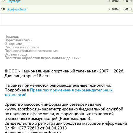
17
Штутгарт
0
0/0/0
0-0
0
18
Эльферсберг
0
0/0/0
0-0
0
Помощь
Обратная связь
О портале
Реклама на портале
Пользовательское соглашение
Охрана труда
Политика обработки персональных данных
© ООО «Национальный спортивный телеканал» 2007 — 2026.
Для лиц старше 18 лет
На сайте применяются рекомендательные технологии.
Подробнее в
Правилах применения рекомендательных
технологий
Средство массовой информации сетевое издание
«www.sportbox.ru» зарегистрировано Федеральной службой
по надзору в сфере связи, информационных технологий
и массовых коммуникаций (Роскомнадзор).
Свидетельство о регистрации средства массовой информации
Эл № ФС77-72613 от 04.04.2018
Название — www.sportbox.ru