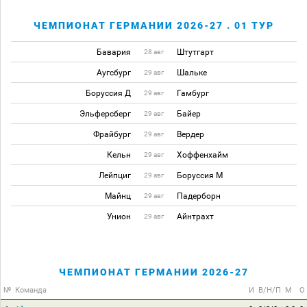
ЧЕМПИОНАТ ГЕРМАНИИ 2026-27 . 01 ТУР
Бавария
Штутгарт
28 авг
Аугсбург
Шальке
29 авг
Боруссия Д
Гамбург
29 авг
Эльферсберг
Байер
29 авг
Фрайбург
Вердер
29 авг
Кельн
Хоффенхайм
29 авг
Лейпциг
Боруссия М
29 авг
Майнц
Падерборн
29 авг
Унион
Айнтрахт
29 авг
ЧЕМПИОНАТ ГЕРМАНИИ 2026-27
№
Команда
И
В/Н/П
М
О