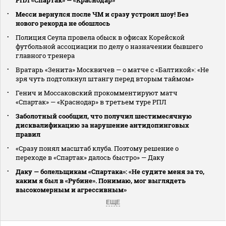
РПЛ «Спартак» — «Краснодар»
Месси вернулся после ЧМ и сразу устроил шоу! Без
нового рекорда не обошлось
Полиция Сеула провела обыск в офисах Корейской
футбольной ассоциации по делу о назначении бывшего
главного тренера
Вратарь «Зенита» Москвичев — о матче с «Балтикой»: «Не
зря чуть подтолкнул штангу перед вторым таймом»
Генич и Моссаковский прокомментируют матч
«Спартак» — «Краснодар» в третьем туре РПЛ
Заболотный сообщил, что получил шестимесячную
дисквалификацию за нарушение антидопинговых
правил
«Сразу понял масштаб клуба. Поэтому решение о
переходе в «Спартак» далось быстро» — Даку
Даку — болельщикам «Спартака»: «Не судите меня за то,
каким я был в «Рубине». Понимаю, мог выглядеть
высокомерным и агрессивным»
ЕЩЕ