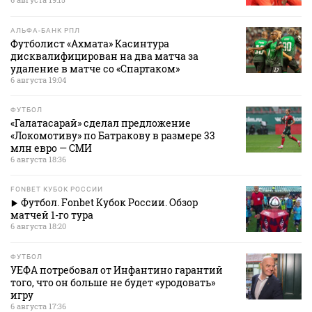
АЛЬФА-БАНК РПЛ
Футболист «Ахмата» Касинтура
дисквалифицирован на два матча за
удаление в матче со «Спартаком»
6 августа 19:04
ФУТБОЛ
«Галатасарай» сделал предложение
«Локомотиву» по Батракову в размере 33
млн евро — СМИ
6 августа 18:36
FONBET КУБОК РОССИИ
Футбол. Fonbet Кубок России. Обзор
матчей 1-го тура
6 августа 18:20
ФУТБОЛ
УЕФА потребовал от Инфантино гарантий
того, что он больше не будет «уродовать»
игру
6 августа 17:36