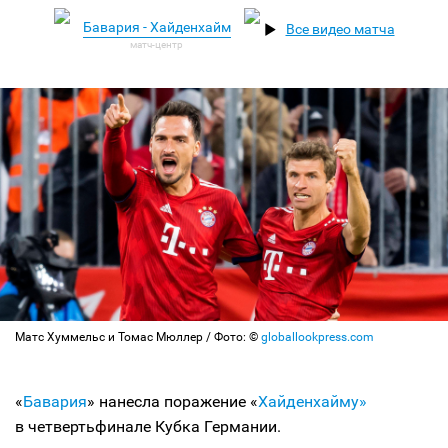
Бавария - Хайденхайм
Все видео матча
Матс Хуммельс и Томас Мюллер / Фото: ©
globallookpress.com
«
Бавария
» нанесла поражение «
Хайденхайму»
в четвертьфинале Кубка Германии.