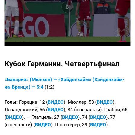
Кубок Германии. Четвертьфинал
«Бавария» (Мюнхен) — «Хайденхайм» (Хайденхайм-
на-Бренце) — 5:4
(1:2)
Голы:
Горецка, 12 (
ВИДЕО
). Мюллер, 53 (
ВИДЕО
).
Левандовский, 56 (
ВИДЕО
), 84 (с пенальти). Гнабри, 65
(
ВИДЕО
). — Глатцель, 27 (
ВИДЕО
), 74 (
ВИДЕО
), 77
(с пенальти) (
ВИДЕО
). Шнаттерер, 39 (
ВИДЕО
).