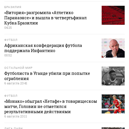
БРАЗИЛИЯ
«Витория» разгромила «Атлетико
Паранаэнсе» и вышла в четвертьфинал
Кубка Бразилии
04:25
ФУТБОЛ
Африканская конфедерация футбола
поддержала Инфантино
00:52
ОСТАЛЬНОЙ МИР
Футболиста в Уганде убили при попытке
ограбления
6 августа 23:41
ФУТБОЛ
«Монако» обыграл «Хетафе» в товарищеском
матче, Головин не отметился
результативными действиями
6 августа 23:11
ЛИГА ПАРИ