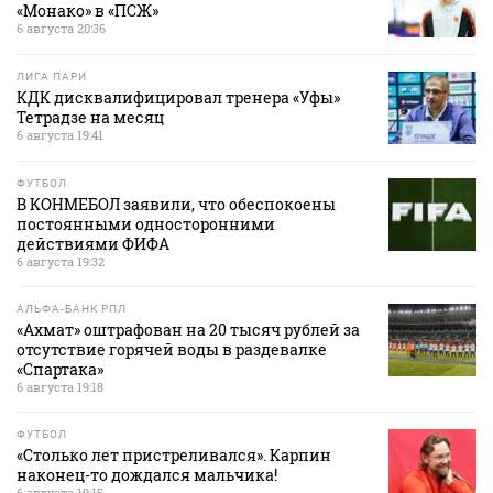
«Монако» в «ПСЖ»
6 августа 20:36
ЛИГА ПАРИ
КДК дисквалифицировал тренера «Уфы»
Тетрадзе на месяц
6 августа 19:41
ФУТБОЛ
В КОНМЕБОЛ заявили, что обеспокоены
постоянными односторонними
действиями ФИФА
6 августа 19:32
АЛЬФА-БАНК РПЛ
«Ахмат» оштрафован на 20 тысяч рублей за
отсутствие горячей воды в раздевалке
«Спартака»
6 августа 19:18
ФУТБОЛ
«Столько лет пристреливался». Карпин
наконец-то дождался мальчика!
6 августа 19:15