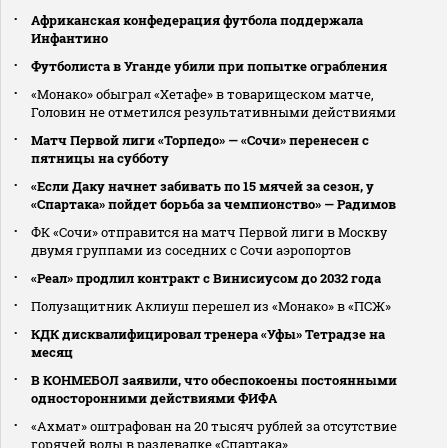
Африканская конфедерация футбола поддержала
Инфантино
Футболиста в Уганде убили при попытке ограбления
«Монако» обыграл «Хетафе» в товарищеском матче,
Головин не отметился результативными действиями
Матч Первой лиги «Торпедо» — «Сочи» перенесен с
пятницы на субботу
«Если Даку начнет забивать по 15 мячей за сезон, у
«Спартака» пойдет борьба за чемпионство» — Радимов
ФК «Сочи» отправится на матч Первой лиги в Москву
двумя группами из соседних с Сочи аэропортов
«Реал» продлил контракт с Винисиусом до 2032 года
Полузащитник Аклиуш перешел из «Монако» в «ПСЖ»
КДК дисквалифицировал тренера «Уфы» Тетрадзе на
месяц
В КОНМЕБОЛ заявили, что обеспокоены постоянными
односторонними действиями ФИФА
«Ахмат» оштрафован на 20 тысяч рублей за отсутствие
горячей воды в раздевалке «Спартака»