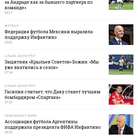
за Андраде как за бывшего партнера по
команде»
09:17
ФУТБОЛ
Федерация футбола Мексики выразила
поддержку Инфантино
09:01
АЛЬФА-БАНК РПЛ
Защитник «Крыльев Советов» Божин: «Мы
уже вкатились в сезон»
07:34
АЛЬФА-БАНК РПЛ
Гасилин считает, что Даку станет лучшим
бомбардиром «Спартака»
07:19
ЧЕМПИОНАТ МИРА
Ассоциация футбола Аргентины
поддержала президента ФИФА Инфантино
06:55