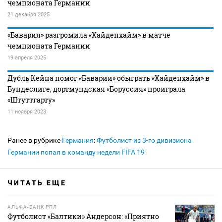
чемпионата Германии
21 декабря 2025
«Бавария» разгромила «Хайденхайм» в матче
чемпионата Германии
19 апреля 2025
Дубль Кейна помог «Баварии» обыграть «Хайденхайм» в
Бундеслиге, дортмундская «Боруссия» проиграла
«Штуттгарту»
11 ноября 2023
Ранее в рубрике
Германия
:
Футболист из 3-го дивизиона
Германии попал в команду недели FIFA 19
ЧИТАТЬ ЕЩЕ
АЛЬФА-БАНК РПЛ
Футболист «Балтики» Андерсон: «Приятно