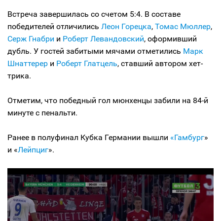
Встреча завершилась со счетом 5:4. В составе
победителей отличились
Леон Горецка
,
Томас Мюллер
,
Серж Гнабри
и
Роберт Левандовский
, оформивший
дубль. У гостей забитыми мячами отметились
Марк
Шнаттерер
и
Роберт Глатцель
, ставший автором хет-
трика.
Отметим, что победный гол мюнхенцы забили на 84-й
минуте с пенальти.
Ранее в полуфинал Кубка Германии вышли
«Гамбург
»
и «
Лейпциг
».