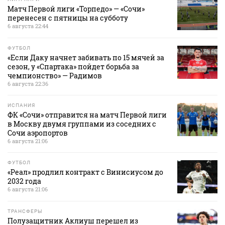
Матч Первой лиги «Торпедо» — «Сочи»
перенесен с пятницы на субботу
6 августа 22:44
ФУТБОЛ
«Если Даку начнет забивать по 15 мячей за
сезон, у «Спартака» пойдет борьба за
чемпионство» — Радимов
6 августа 22:36
ИСПАНИЯ
ФК «Сочи» отправится на матч Первой лиги
в Москву двумя группами из соседних с
Сочи аэропортов
6 августа 21:06
ФУТБОЛ
«Реал» продлил контракт с Винисиусом до
2032 года
6 августа 21:06
ТРАНСФЕРЫ
Полузащитник Аклиуш перешел из