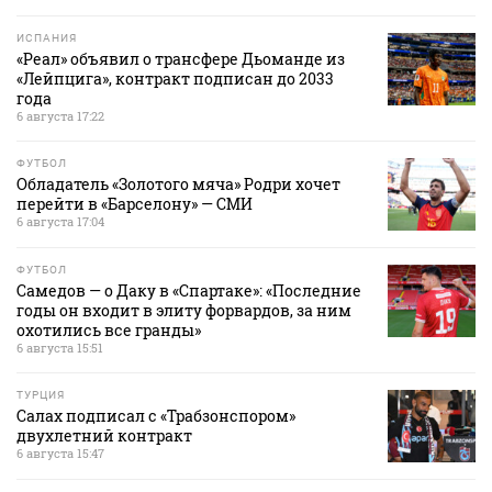
ИСПАНИЯ
«Реал» объявил о трансфере Дьоманде из
«Лейпцига», контракт подписан до 2033
года
6 августа 17:22
ФУТБОЛ
Обладатель «Золотого мяча» Родри хочет
перейти в «Барселону» — СМИ
6 августа 17:04
ФУТБОЛ
Самедов — о Даку в «Спартаке»: «Последние
годы он входит в элиту форвардов, за ним
охотились все гранды»
6 августа 15:51
ТУРЦИЯ
Салах подписал с «Трабзонспором»
двухлетний контракт
6 августа 15:47