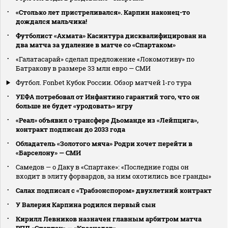
«Столько лет пристреливался». Карпин наконец-то
дождался мальчика!
Футболист «Ахмата» Касинтура дисквалифицирован на
два матча за удаление в матче со «Спартаком»
«Галатасарай» сделал предложение «Локомотиву» по
Батракову в размере 33 млн евро — СМИ
Футбол. Fonbet Кубок России. Обзор матчей 1-го тура
УЕФА потребовал от Инфантино гарантий того, что он
больше не будет «уродовать» игру
«Реал» объявил о трансфере Дьоманде из «Лейпцига»,
контракт подписан до 2033 года
Обладатель «Золотого мяча» Родри хочет перейти в
«Барселону» — СМИ
Самедов — о Даку в «Спартаке»: «Последние годы он
входит в элиту форвардов, за ним охотились все гранды»
Салах подписал с «Трабзонспором» двухлетний контракт
У Валерия Карпина родился первый сын
Кирилл Левников назначен главным арбитром матча