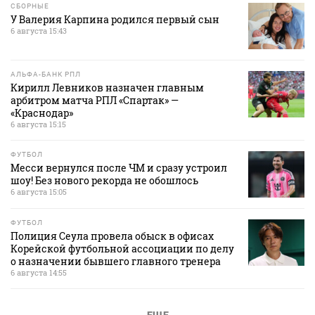
СБОРНЫЕ
У Валерия Карпина родился первый сын
6 августа 15:43
АЛЬФА-БАНК РПЛ
Кирилл Левников назначен главным
арбитром матча РПЛ «Спартак» —
«Краснодар»
6 августа 15:15
ФУТБОЛ
Месси вернулся после ЧМ и сразу устроил
шоу! Без нового рекорда не обошлось
6 августа 15:05
ФУТБОЛ
Полиция Сеула провела обыск в офисах
Корейской футбольной ассоциации по делу
о назначении бывшего главного тренера
6 августа 14:55