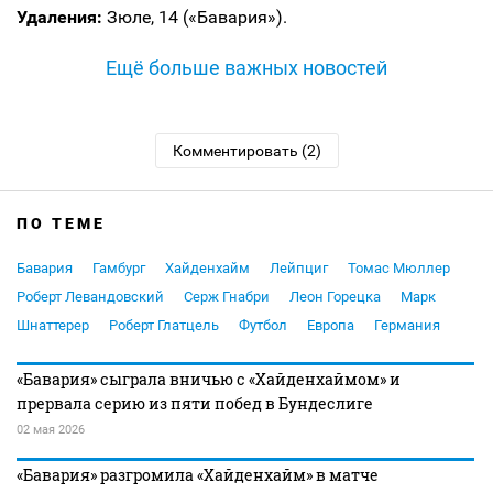
Удаления:
Зюле, 14 («Бавария»).
Ещё больше важных новостей
Комментировать (2)
ПО ТЕМЕ
Бавария
Гамбург
Хайденхайм
Лейпциг
Томас Мюллер
Роберт Левандовский
Серж Гнабри
Леон Горецка
Марк
Шнаттерер
Роберт Глатцель
Футбол
Европа
Германия
«Бавария» сыграла вничью с «Хайденхаймом» и
прервала серию из пяти побед в Бундеслиге
02 мая 2026
«Бавария» разгромила «Хайденхайм» в матче