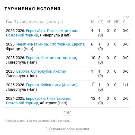
ТУРНИРНАЯ ИСТОРИЯ
Г
Пр/
Год. Турнир, команда (амплуа)
М
(П)
АГ
НП
У
2025-2026.
Еврокубки. Лига чемпионов.
4
1
0
0
0/0
Основной турнир
, Ливерпуль (Нап)
(0)
2025.
Чемпионат мира. Отб.турнир. Европа
,
6
1
0
0
0/0
Франция (Нап)
(0)
2025-2026.
Европа. Чемпионат Англии
,
10
3
0
0
0/0
Ливерпуль (Нап)
(0)
2025.
Европа. Суперкубок Англии
,
1
1
0
0
0/0
Ливерпуль (Нап)
(0)
*
2025-2026.
Европа. Кубок лиги (Англия)
,
1
1
0
0
1/1
Ливерпуль (Нап)
(0)
2024-2025.
Еврокубки. Лига Европы.
12
4
0
0
2/0
Основной турнир
, Айнтрахт (Нап)
(0)
ЕЩЕ
* Только матчи, в которых игрок забивал голы
? Условные обозначения