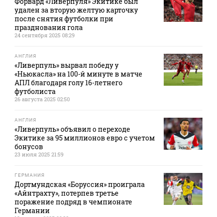
Форвард «Ливерпуля» Экитике был
удален за вторую желтую карточку
после снятия футболки при
празднования гола
24 сентября 2025 08:29
АНГЛИЯ
«Ливерпуль» вырвал победу у
«Ньюкасла» на 100-й минуте в матче
АПЛ благодаря голу 16-летнего
футболиста
26 августа 2025 02:50
АНГЛИЯ
«Ливерпуль» объявил о переходе
Экитике за 95 миллионов евро c учетом
бонусов
23 июля 2025 21:59
ГЕРМАНИЯ
Дортмундская «Боруссия» проиграла
«Айнтрахту», потерпев третье
поражение подряд в чемпионате
Германии