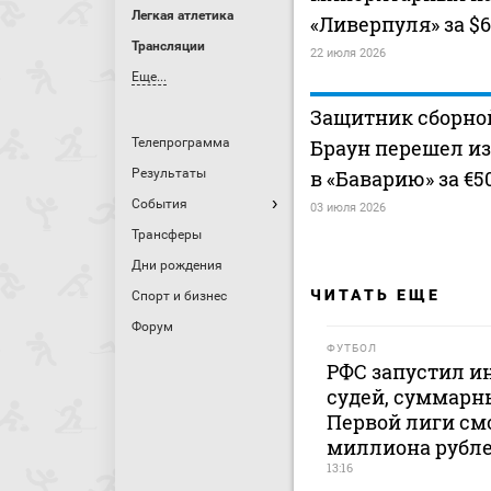
Легкая атлетика
«Ливерпуля» за $
Трансляции
22 июля 2026
Еще...
Защитник сборно
Телепрограмма
Браун перешел из
Результаты
в «Баварию» за €5
События
03 июля 2026
Трансферы
Дни рождения
ЧИТАТЬ ЕЩЕ
Спорт и бизнес
Форум
ФУТБОЛ
РФС запустил и
судей, суммарны
Первой лиги смо
миллиона рубл
13:16