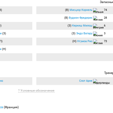
Запасны
В)
(В)
Мисцюр Корнель
74
(В)
Вудмэн Фредерик
28
)
(З)
Керкеш Милош
6
и
(З)
(З)
Эндо Ватару
3
П)
(Н)
Нгумоа Рио
73
и
(Н)
Трене
но
Слот Арне
? Условные обозначения
уа
(Франция)