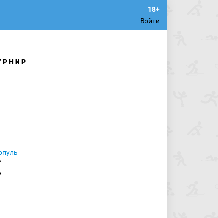
Войти
УРНИР
ь