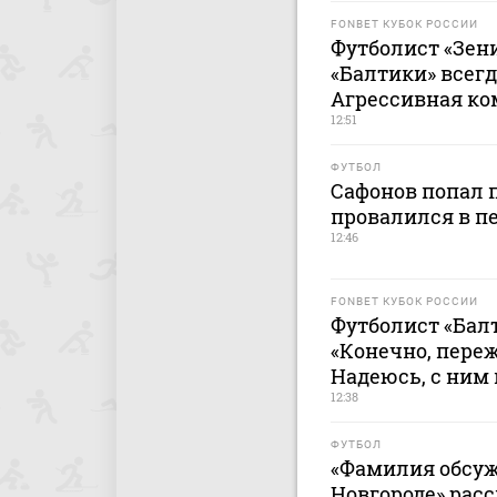
FONBET КУБОК РОССИИ
Футболист «Зени
«Балтики» всегд
Агрессивная ко
12:51
ФУТБОЛ
Сафонов попал п
провалился в пе
12:46
FONBET КУБОК РОССИИ
Футболист «Бал
«Конечно, переж
Надеюсь, с ним 
12:38
ФУТБОЛ
«Фамилия обсуж
Новгороде» расс