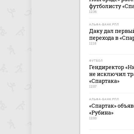
футболисту «Сп
12:36
АЛЬФА-БАНК РПЛ
Даку дал первы
перехода в «Спа
12:18
ФУТБОЛ
Гендиректор «Н
не исключил тр
«Спартака»
12:07
АЛЬФА-БАНК РПЛ
«Спартак» объяв
«Рубина»
12:00