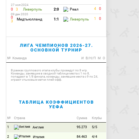
27 ноя 2024
4
0
0
3
Ливерпуль
2:0
Реал
09 дек 2020
0
1
0
Мидтьюлланд
1:1
Ливерпуль
3
ЛИГА ЧЕМПИОНОВ 2026-27.
ОСНОВНОЙ ТУРНИР
№
Команда
И
В/Н/П
М
О
В рамках группового этапа клубы проведут по 8 игр.
Команды, занявшие в сводной таблице места с 1 по 8,
попадают в 1/8 финала, команды, занявшие места с 9 по 24,
играют стыковые матчи плей-офф.
ТАБЛИЦА КОЭФФИЦИЕНТОВ
УЕФА
№
Страна
Сумма
Клубы
1
95.273
5/5
Англия
2
84.463
4/4
Италия