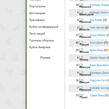
34
Коллинс Ннам
Португалия
5
Аменда Орель
Шотландия
Трансферы
4
Кох Робин
(З)
Кубок конфедераций
3
Теат Артюр
(З)
Лига наций
27
Гетце Марио
(
Турниры сборных
42
Узун Джан
(П)
Кубок Америки
20
Доан Рицу
(П)
Россия
8
Шаиби Фарес
(
19
Баоя Жан-Матт
9
Буркардт Джон
16
Ларссон Хуго
(
7
Кнауфф Ансгар
15
Схири Элье
(П