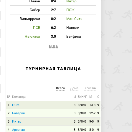
Юнион
0:4
Интер
Байер
2:7
ПСЖ
Вильярреал
0:2
Ман Сити
ПСВ
6:2
Наполи
Ньюкасл
3:0
Бенфика
ЕЩЕ
ТУРНИРНАЯ ТАБЛИЦА
Всего
Дома
В гостях
№
Команда
И
В/Н/П
М
О
1
ПСЖ
3
3/0/0
13-3
9
2
Бавария
3
3/0/0
12-2
9
3
Интер
3
3/0/0
9-0
9
4
Арсенал
3
3/0/0
8-0
9