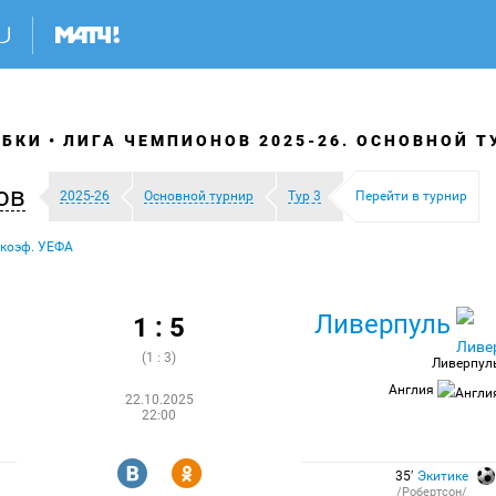
УБКИ
ЛИГА ЧЕМПИОНОВ 2025-26. ОСНОВНОЙ Т
ов
2025-26
Основной турнир
Тур 3
Перейти в турнир
 коэф. УЕФА
Ливерпуль
1 : 5
(1 : 3)
Ливерпул
Англия
22.10.2025
22:00
R
Y
35′
Экитике
/Робертсон/