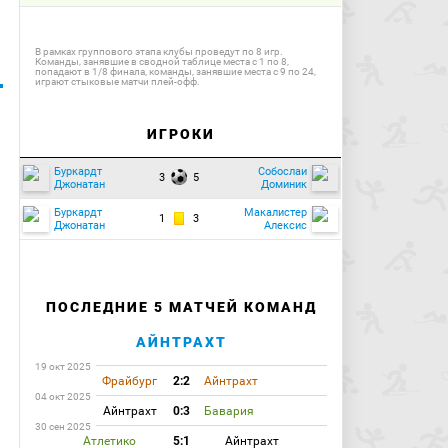
В рамках группового этапа клубы проведут по 8 игр.
Команды, занявшие в сводной таблице места с 1 по 8,
попадают в 1/8 финала, команды, занявшие места с 9 по 24,
играют стыковые матчи плей-офф.
ИГРОКИ
Буркардт
Собослаи
3
5
Джонатан
Доминик
Буркардт
Макалистер
1
3
Джонатан
Алексис
ПОСЛЕДНИЕ 5 МАТЧЕЙ КОМАНД
АЙНТРАХТ
19 окт 2025
Фрайбург
2:2
Айнтрахт
04 окт 2025
Айнтрахт
0:3
Бавария
30 сен 2025
Атлетико
5:1
Айнтрахт