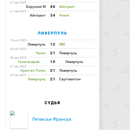
27 сен 2025
Боруссия М
4:6
Айнтрахт
21 сен 2025
Айнтрахт
3:4
Унион
ЛИВЕРПУЛЬ
19 окт 2025
Ливерпуль
1:2
МЮ
04 окт 2025
Челси
2:1
Ливерпуль
30 сен 2025
Галатасарай
1:0
Ливерпуль
27 сен 2025
Кристал Пэлас
2:1
Ливерпуль
23 сен 2025
Ливерпуль
2:1
Саутгемптон
СУДЬЯ
Летексье Франсуа