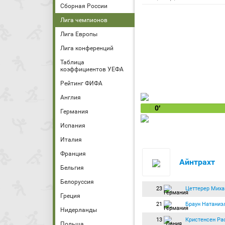
Сборная России
Лига чемпионов
Лига Европы
Лига конференций
Таблица
коэффициентов УЕФА
Рейтинг ФИФА
Англия
0′
Германия
Испания
Италия
Франция
Айнтрахт
Бельгия
Белоруссия
23
Цеттерер Миха
Греция
21
Браун Натаниэ
Нидерланды
13
Кристенсен Ра
Польша