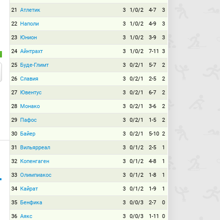
21
Атлетик
3
1/0/2
4-7
3
22
Наполи
3
1/0/2
4-9
3
23
Юнион
3
1/0/2
3-9
3
24
Айнтрахт
3
1/0/2
7-11
3
25
Буде-Глимт
3
0/2/1
5-7
2
26
Славия
3
0/2/1
2-5
2
27
Ювентус
3
0/2/1
6-7
2
28
Монако
3
0/2/1
3-6
2
29
Пафос
3
0/2/1
1-5
2
30
Байер
3
0/2/1
5-10
2
31
Вильярреал
3
0/1/2
2-5
1
32
Копенгаген
3
0/1/2
4-8
1
33
Олимпиакос
3
0/1/2
1-8
1
34
Кайрат
3
0/1/2
1-9
1
35
Бенфика
3
0/0/3
2-7
0
36
Аякс
3
0/0/3
1-11
0