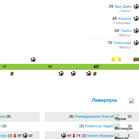
39′
Ван Дейк
/Гакпо/
44′
Конате
/Собослаи/
66′
Гакпо
/Виртц/
70′
Собослаи
/Виртц/
45′
15′
30′
Ливерпуль
эль
(В)
(В)
Мамардашвили Георгий
25
л
(З)
(З)
Робертсон Эндрю
26
смус
(З)
59′
26′
44′
74′ (З)
Конате Ибраима
5