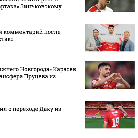
артака» Зиньковскому
й комментарий после
ртак»
ижнего Новгорода» Карасев
ансфера Пруцева из
ил о переходе Даку из