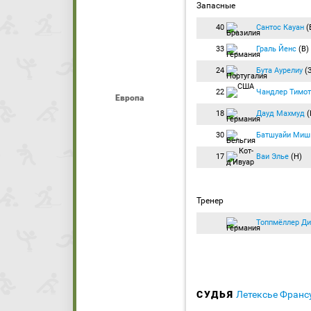
Запасные
40
Сантос Кауан
(
33
Граль Йенс
(В)
24
Бута Аурелиу
(З
22
Чандлер Тимот
Европа
18
Дауд Махмуд
(
30
Батшуайи Миш
17
Ваи Элье
(Н)
Тренер
Топпмёллер Ди
СУДЬЯ
Летексье Франс