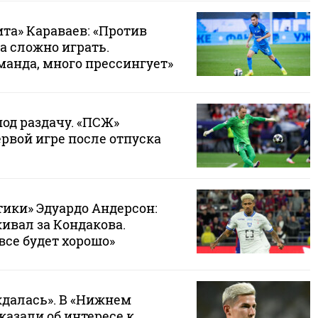
та» Караваев: «Против
а сложно играть.
манда, много прессингует»
од раздачу. «ПСЖ»
рвой игре после отпуска
тики» Эдуардо Андерсон:
ивал за Кондакова.
все будет хорошо»
далась». В «Нижнем
казали об интересе к