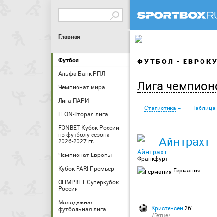
Главная
Футбол
ФУТБОЛ
ЕВРОК
Альфа-Банк РПЛ
Лига чемпион
Чемпионат мира
Лига ПАРИ
Статистика
Таблица
LEON-Вторая лига
FONBET Кубок России
по футболу сезона
Айнтрахт
2026-2027 гг.
Чемпионат Европы
Франкфурт
Кубок PARI Премьер
Германия
OLIMPBET Суперкубок
России
Молодежная
Кристенсен
26′
футбольная лига
/Гетце/