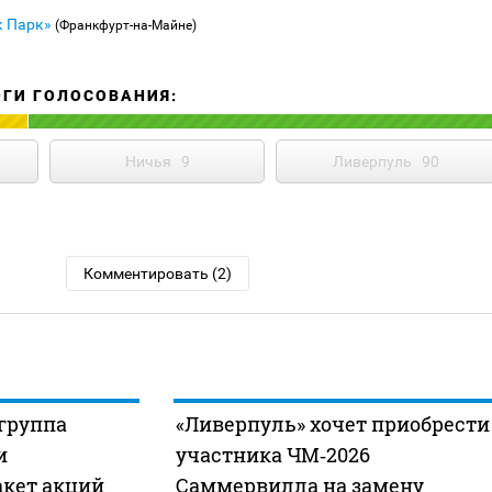
к Парк»
(Франкфурт-на-Майне)
ОГИ ГОЛОСОВАНИЯ:
Ничья
9
Ливерпуль
90
Комментировать (2)
группа
«Ливерпуль» хочет приобрести
и
участника ЧМ‑2026
кет акций
Саммервилла на замену