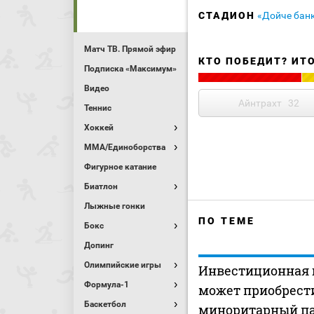
СТАДИОН
«Дойче бан
Матч ТВ. Прямой эфир
КТО ПОБЕДИТ? ИТ
Подписка «Максимум»
Видео
Айнтрахт
32
Теннис
Хоккей
MMA/Единоборства
Фигурное катание
Биатлон
Лыжные гонки
ПО ТЕМЕ
Бокс
Допинг
Олимпийские игры
Инвестиционная 
Формула-1
может приобрест
Баскетбол
миноритарный па