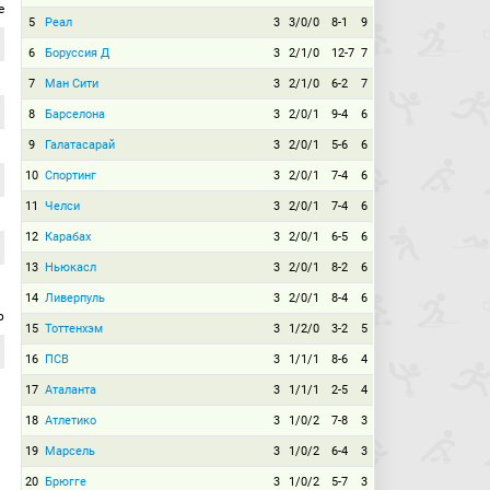
е
5
Реал
3
3/0/0
8-1
9
6
Боруссия Д
3
2/1/0
12-7
7
7
Ман Сити
3
2/1/0
6-2
7
8
Барселона
3
2/0/1
9-4
6
9
Галатасарай
3
2/0/1
5-6
6
10
Спортинг
3
2/0/1
7-4
6
11
Челси
3
2/0/1
7-4
6
12
Карабах
3
2/0/1
6-5
6
13
Ньюкасл
3
2/0/1
8-2
6
14
Ливерпуль
3
2/0/1
8-4
6
р
15
Тоттенхэм
3
1/2/0
3-2
5
16
ПСВ
3
1/1/1
8-6
4
17
Аталанта
3
1/1/1
2-5
4
18
Атлетико
3
1/0/2
7-8
3
19
Марсель
3
1/0/2
6-4
3
20
Брюгге
3
1/0/2
5-7
3