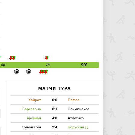
90′
60′
75′
МАТЧИ ТУРА
Кайрат
0:0
Пафос
Барселона
6:1
Олимпиакос
Арсенал
4:0
Атлетико
Копенгаген
2:4
Боруссия Д