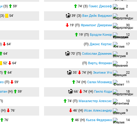
ди
(З)
59′
74′ (З)
Гомес Джозеф
2
(З)
54′
39′ (З)
Ван Дейк Вирджил
4
19′ (П)
Фримпонг Джереми
30
19′ (П)
Брэдли Конор
12
П)
64′
(П)
Джонс Кертис
17
64′
70′ (П)
Собослаи Доминик
8
52′
64′
(П)
Виртц Флориан
7
П)
64′
35′
74′ (Н)
Экитике Уго
22
ео
(П)
59′
74′ (Н)
Салах Мохамед
11
атан
(Н)
59′
66′
74′ (Н)
Гакпо Коди
18
П)
74′ (П)
Макалистер Алексис
10
(Н)
76′
46′ (Н)
Исак Александер
9
)
76′
46′ (Н)
Кьеза Федерико
14