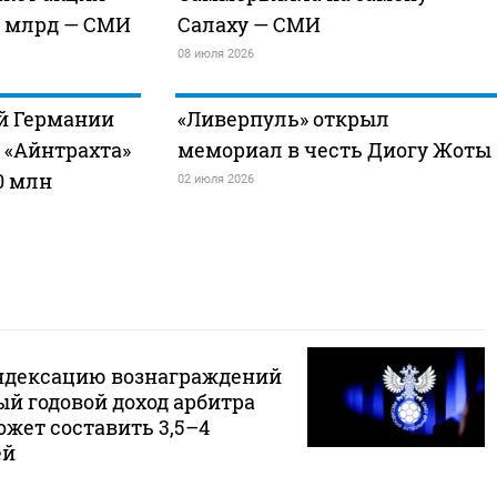
6 млрд — СМИ
Салаху — СМИ
08 июля 2026
й Германии
«Ливерпуль» открыл
 «Айнтрахта»
мемориал в честь Диогу Жоты
0 млн
02 июля 2026
ндексацию вознаграждений
й годовой доход арбитра
жет составить 3,5–4
ей