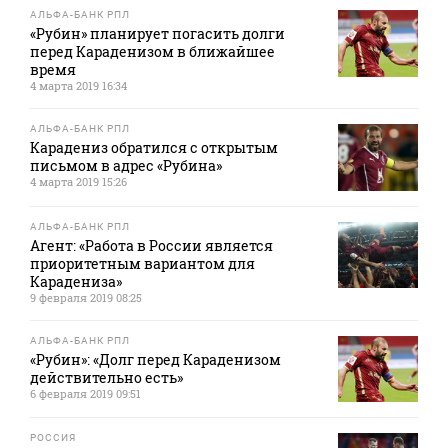
АЛЬФА-БАНК РПЛ
«Рубин» планирует погасить долги
перед Караденизом в ближайшее
время
4 марта 2019 16:34
АЛЬФА-БАНК РПЛ
Карадениз обратился с открытым
письмом в адрес «Рубина»
4 марта 2019 15:26
АЛЬФА-БАНК РПЛ
Агент: «Работа в России является
приоритетным вариантом для
Карадениза»
9 февраля 2019 08:25
АЛЬФА-БАНК РПЛ
«Рубин»: «Долг перед Караденизом
действительно есть»
6 февраля 2019 09:51
РОССИЯ