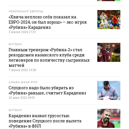
ЧЕМПИОНАТ ЕВРОПЫ
«Хвича неплохо себя показал на
ЕВРО‑2024, он был хорош» — экс‑игрок
«Рубина» Карадениз
3 июля 2024 17:37
ФУТБОЛ
Главным тренером «Рубина‑2» стал
рекордсмен казанского клуба среди
легионеров по количеству сыгранных
матчей
7 июля 2023 13:38
АЛЬФА-БАНК РПЛ
Слуцкого надо было убирать из
«Рубина» раньше, считает Карадениз
22 мая 2022 09:51
ФУТБОЛ
Карадениз назвал трусостью
поведение Слуцкого после вылета
«Рубина» в ФНЛ