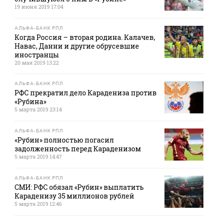
19 июня 2019 17:04
АЛЬФА-БАНК РПЛ
Когда Россия – вторая родина. Калачев,
Навас, Данни и другие обрусевшие
иностранцы
20 мая 2019 13:22
АЛЬФА-БАНК РПЛ
РФС прекратил дело Карадениза против
«Рубина»
5 марта 2019 23:14
АЛЬФА-БАНК РПЛ
«Рубин» полностью погасил
задолженность перед Караденизом
5 марта 2019 14:47
АЛЬФА-БАНК РПЛ
СМИ: РФС обязал «Рубин» выплатить
Караденизу 35 миллионов рублей
5 марта 2019 12:46