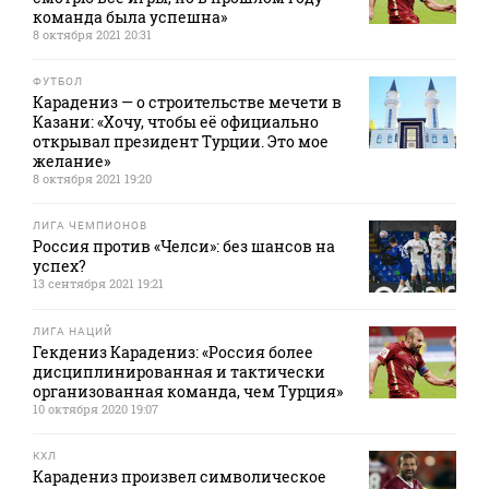
команда была успешна»
8 октября 2021 20:31
ФУТБОЛ
Карадениз — о строительстве мечети в
Казани: «Хочу, чтобы её официально
открывал президент Турции. Это мое
желание»
8 октября 2021 19:20
ЛИГА ЧЕМПИОНОВ
Россия против «Челси»: без шансов на
успех?
13 сентября 2021 19:21
ЛИГА НАЦИЙ
Гекдениз Карадениз: «Россия более
дисциплинированная и тактически
организованная команда, чем Турция»
10 октября 2020 19:07
КХЛ
Карадениз произвел символическое