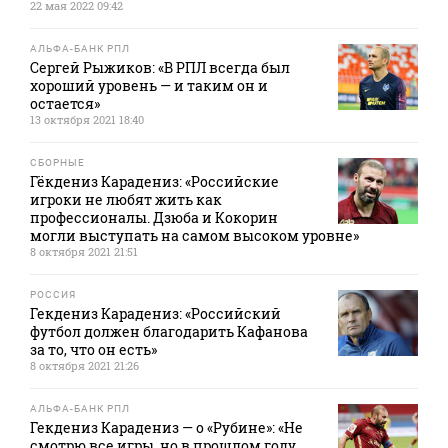
22 мая 2022 09:42
АЛЬФА-БАНК РПЛ
Сергей Рыжиков: «В РПЛ всегда был
хороший уровень — и таким он и
остается»
13 октября 2021 18:40
СБОРНЫЕ
Гёкдениз Карадениз: «Российские
игроки не любят жить как
профессионалы. Дзюба и Кокорин
могли выступать на самом высоком уровне»
8 октября 2021 21:51
РОССИЯ
Гекдениз Карадениз: «Российский
футбол должен благодарить Кафанова
за то, что он есть»
8 октября 2021 21:26
АЛЬФА-БАНК РПЛ
Гекдениз Карадениз — о «Рубине»: «Не
смотрю все игры, но в прошлом году