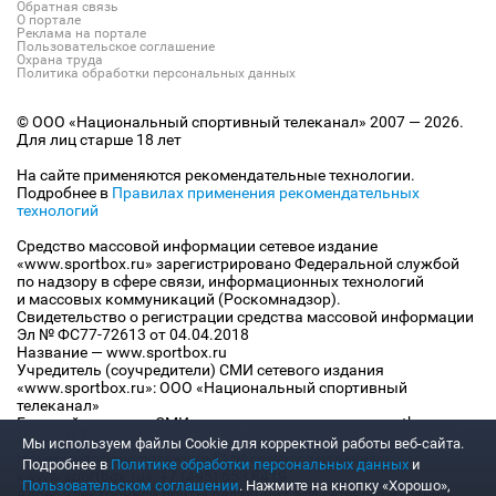
Обратная связь
О портале
Реклама на портале
Пользовательское соглашение
Охрана труда
Политика обработки персональных данных
© ООО «Национальный спортивный телеканал» 2007 — 2026.
Для лиц старше 18 лет
На сайте применяются рекомендательные технологии.
Подробнее в
Правилах применения рекомендательных
технологий
Средство массовой информации сетевое издание
«www.sportbox.ru» зарегистрировано Федеральной службой
по надзору в сфере связи, информационных технологий
и массовых коммуникаций (Роскомнадзор).
Свидетельство о регистрации средства массовой информации
Эл № ФС77-72613 от 04.04.2018
Название — www.sportbox.ru
Учредитель (соучредители) СМИ сетевого издания
«www.sportbox.ru»: ООО «Национальный спортивный
телеканал»
Главный редактор СМИ сетевого издания «www.sportbox.ru»:
Конов В.А.
Мы используем файлы Сookie для корректной работы веб-сайта.
Номер телефона редакции СМИ сетевого издания
Подробнее в
Политике обработки персональных данных
и
«www.sportbox.ru»: +7 (495) 653 8419
Пользовательском соглашении
. Нажмите на кнопку «Хорошо»,
Адрес электронной почты редакции СМИ сетевого издания