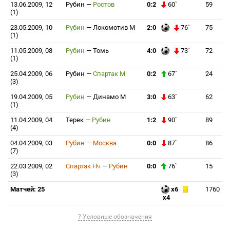
13.06.2009, 12
Рубин
—
Ростов
0:2
60`
59
(1)
23.05.2009, 10
Рубин
—
Локомотив М
2:0
76`
75
(1)
11.05.2009, 08
Рубин
—
Томь
4:0
73`
72
(1)
25.04.2009, 06
Рубин
—
Спартак М
0:2
67`
24
(3)
19.04.2009, 05
Рубин
—
Динамо М
3:0
63`
62
(1)
11.04.2009, 04
Терек
—
Рубин
1:2
90`
89
(4)
04.04.2009, 03
Рубин
—
Москва
0:0
87`
86
(7)
22.03.2009, 02
Спартак Нч
—
Рубин
0:0
76`
15
(3)
Матчей: 25
x6
1760
x4
? Условные обозначения