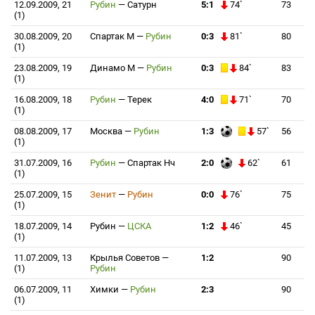
12.09.2009, 21
Рубин
—
Сатурн
5:1
74`
73
(1)
30.08.2009, 20
Спартак М
—
Рубин
0:3
81`
80
(1)
23.08.2009, 19
Динамо М
—
Рубин
0:3
84`
83
(1)
16.08.2009, 18
Рубин
—
Терек
4:0
71`
70
(1)
08.08.2009, 17
Москва
—
Рубин
1:3
57`
56
(1)
31.07.2009, 16
Рубин
—
Спартак Нч
2:0
62`
61
(1)
25.07.2009, 15
Зенит
—
Рубин
0:0
76`
75
(1)
18.07.2009, 14
Рубин
—
ЦСКА
1:2
46`
45
(1)
11.07.2009, 13
Крылья Советов
—
1:2
90
(1)
Рубин
06.07.2009, 11
Химки
—
Рубин
2:3
90
(1)