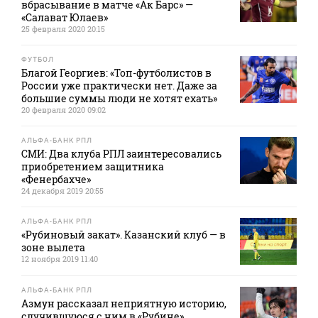
вбрасывание в матче «Ак Барс» —
«Салават Юлаев»
25 февраля 2020 20:15
ФУТБОЛ
Благой Георгиев: «Топ-футболистов в
России уже практически нет. Даже за
большие суммы люди не хотят ехать»
20 февраля 2020 09:02
АЛЬФА-БАНК РПЛ
СМИ: Два клуба РПЛ заинтересовались
приобретением защитника
«Фенербахче»
24 декабря 2019 20:55
АЛЬФА-БАНК РПЛ
«Рубиновый закат». Казанский клуб — в
зоне вылета
12 ноября 2019 11:40
АЛЬФА-БАНК РПЛ
Азмун рассказал неприятную историю,
случившуюся с ним в «Рубине»