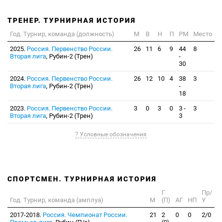
ТРЕНЕР. ТУРНИРНАЯ ИСТОРИЯ
Год. Турнир, команда (должность)
М
В
Н
П
РМ
Место
2025.
Россия. Первенство России.
26
11
6
9
44
8
Вторая лига
, Рубин-2 (Трен)
-
30
2024.
Россия. Первенство России.
26
12
10
4
38
3
Вторая лига
, Рубин-2 (Трен)
-
18
2023.
Россия. Первенство России.
3
0
3
0
3 -
3
Вторая лига
, Рубин-2 (Трен)
3
? Условные обозначения
СПОРТСМЕН. ТУРНИРНАЯ ИСТОРИЯ
Г
Пр/
Год. Турнир, команда (амплуа)
М
(П)
АГ
НП
У
2017-2018.
Россия. Чемпионат России.
21
2
0
0
2/0