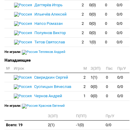
Дегтярёв Игорь
2
0(0)
0
0/0
Ильичёв Алексей
2
0(0)
0
0/0
Напсо Ромазан
2
0(0)
0
0/0
Полуянов Виктор
2
0(0)
0
0/0
Титов Святослав
2
1(0)
0
0/0
Не играли:
Тепляков Андрей
Нападающие
№
Игрок
M
З(ЗП)
Пас
Пр/У
Свиридкин Сергей
2
1(1)
0
0/0
Суспицын Вячеслав
2
0(0)
0
0/0
Чернов Андрей
1
0(0)
0
0/0
Не играли:
Краснов Евгений
З(ЗП)
П(ПП)
Пр/У
Всего: 19
2(1)
-1(0)
0/0