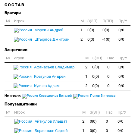
СОСТАВ
Вратари
№
Игрок
M
З(ЗП)
П(ПП)
Пр/У
Морсин Андрей
1
0(0)
0(0)
0/0
Штырлов Дмитрий
2
0(0)
-1(0)
0/0
Защитники
№
Игрок
M
З(ЗП)
Пас
Пр/У
Афанасьев Владимир
2
0(0)
0
0/0
Ковтунов Андрей
1
0(0)
0
0/0
Кузяев Адьям
2
0(0)
0
0/0
Не играли:
Ковешников Виталий
,
Попов Вячеслав
Полузащитники
№
Игрок
M
З(ЗП)
Пас
Пр/У
Айткулов Ильшат
2
0(0)
0
0/0
Борзенков Сергей
1
0(0)
0
0/0