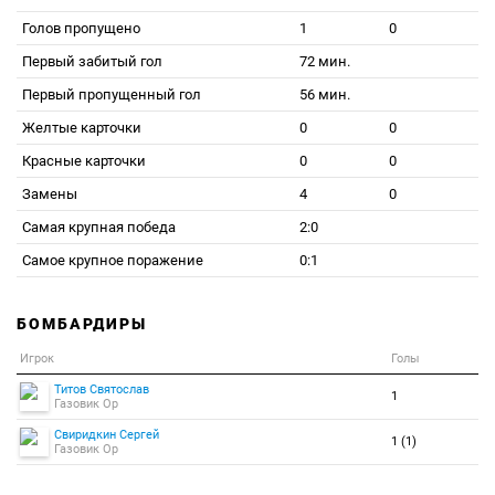
Голов пропущено
1
0
Первый забитый гол
72 мин.
Первый пропущенный гол
56 мин.
Желтые карточки
0
0
Красные карточки
0
0
Замены
4
0
Самая крупная победа
2:0
Самое крупное поражение
0:1
БОМБАРДИРЫ
Игрок
Голы
Титов Святослав
1
Газовик Ор
Свиридкин Сергей
1 (1)
Газовик Ор