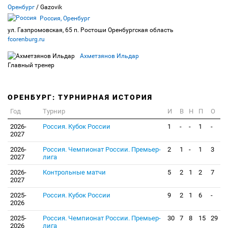
Оренбург
/ Gazovik
Россия, Оренбург
ул. Газпромовская, 65 п. Ростоши Оренбургская область
fcorenburg.ru
Ахметзянов Ильдар
Главный тренер
ОРЕНБУРГ: ТУРНИРНАЯ ИСТОРИЯ
Год
Турнир
И
В
Н
П
О
2026-
Россия. Кубок России
1
-
-
1
-
2027
2026-
Россия. Чемпионат России. Премьер-
2
1
-
1
3
2027
лига
2026-
Контрольные матчи
5
2
1
2
7
2027
2025-
Россия. Кубок России
9
2
1
6
-
2026
2025-
Россия. Чемпионат России. Премьер-
30
7
8
15
29
2026
лига