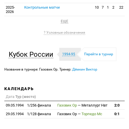
2025-
Контрольные матчи
10
7
1
2
22
2026
ЕЩЕ
? Условные обозначения
Кубок России
1994-95
Перейти в турнир
Название в турнире: Газовик Ор. Тренер:
Дёмкин Виктор
КАЛЕНДАРЬ
Дата
Тур (место)
09.05.1994
1/256 финала
Газовик Ор
—
Металлург Нвт
2:0
29.05.1994
1/128 финала
Газовик Ор
—
Торпедо Мс
0:1