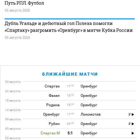
Путь РПЛ. Футбол
05 августа 2026
Дубль Угальде и дебютный гол Полеха помогли
«Спартаку» разгромить «Оренбург» в матче Кубка России
05 августа 2026
БЛИЖАЙШИЕ МАТЧИ
30 августа
Спартак
Оренбург
30
17
22 августа
Факел
Оренбург
30
15
18 августа
Родина
Оренбург
30
18
14 августа
Оренбург
Локомотив
00
17
09 августа
Рубин
Оренбург
30
20
05 августа
Спартак М
5:1
Оренбург
02 августа