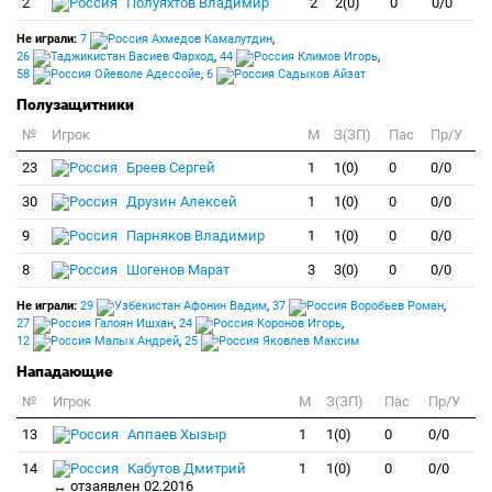
2
Полуяхтов Владимир
2
2(0)
0
0/0
Не играли:
7
Ахмедов Камалутдин
,
26
Васиев Фарход
,
44
Климов Игорь
,
58
Ойеволе Адессойе
,
6
Садыков Айзат
Полузащитники
№
Игрок
M
З(ЗП)
Пас
Пр/У
23
Бреев Сергей
1
1(0)
0
0/0
30
Друзин Алексей
1
1(0)
0
0/0
9
Парняков Владимир
1
1(0)
0
0/0
8
Шогенов Марат
3
3(0)
0
0/0
Не играли:
29
Афонин Вадим
,
37
Воробьев Роман
,
27
Галоян Ишхан
,
24
Коронов Игорь
,
12
Малых Андрей
,
25
Яковлев Максим
Нападающие
№
Игрок
M
З(ЗП)
Пас
Пр/У
13
Аппаев Хызыр
1
1(0)
0
0/0
14
Кабутов Дмитрий
1
1(0)
0
0/0
↔ отзаявлен 02.2016