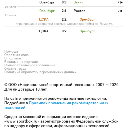
Оренбург
0:3
Зенит
26 июля
Оренбург
2:1
Ростов
11 июля
ЦСКА
2:2
Оренбург
Игра прошла в закрытом режиме. Формат два тайма по 75 минут.
ЦСКА
0:2
Оренбург
Помощь
Обратная связь
О портале
Реклама на портале
Пользовательское соглашение
Охрана труда
Политика обработки персональных данных
© ООО «Национальный спортивный телеканал» 2007 — 2026.
Для лиц старше 18 лет
На сайте применяются рекомендательные технологии.
Подробнее в
Правилах применения рекомендательных
технологий
Средство массовой информации сетевое издание
«www.sportbox.ru» зарегистрировано Федеральной службой
по надзору в сфере связи, информационных технологий