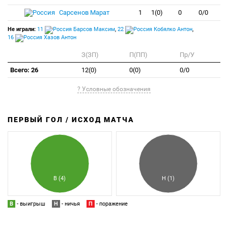
Сарсенов Марат
1
1(0)
0
0/0
Не играли:
11
Барсов Максим
,
22
Кобялко Антон
,
16
Хазов Антон
З(ЗП)
П(ПП)
Пр/У
Всего: 26
12(0)
0(0)
0/0
? Условные обозначения
ПЕРВЫЙ ГОЛ / ИСХОД МАТЧА
З
П
В (4)
Н (1)
В
- выигрыш
Н
- ничья
П
- поражение