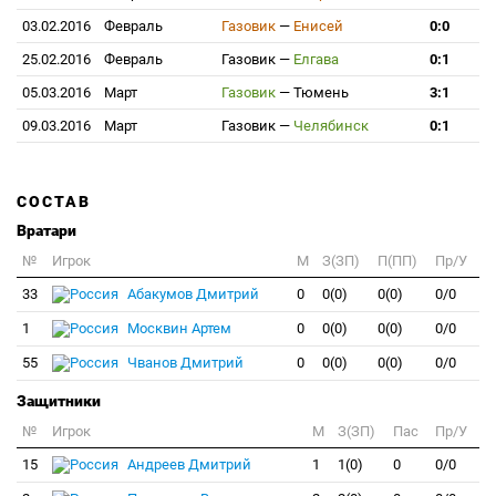
03.02.2016
Февраль
Газовик
—
Енисей
0:0
25.02.2016
Февраль
Газовик
—
Елгава
0:1
05.03.2016
Март
Газовик
—
Тюмень
3:1
09.03.2016
Март
Газовик
—
Челябинск
0:1
СОСТАВ
Вратари
№
Игрок
M
З(ЗП)
П(ПП)
Пр/У
33
Абакумов Дмитрий
0
0(0)
0(0)
0/0
1
Москвин Артем
0
0(0)
0(0)
0/0
55
Чванов Дмитрий
0
0(0)
0(0)
0/0
Защитники
№
Игрок
M
З(ЗП)
Пас
Пр/У
15
Андреев Дмитрий
1
1(0)
0
0/0