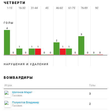
ЧЕТВЕРТИ
1-15'
16-30'
31-44'
45'
46-60'
61-75'
76-89'
90'
ГОЛЫ
4
3
2
1
1
1
1
1
0
0
0
0
0
0
0
0
НАРУШЕНИЯ И УДАЛЕНИЯ
БОМБАРДИРЫ
Игрок
Голы
Шогенов Марат
3
Газовик
Полуяхтов Владимир
2
Газовик