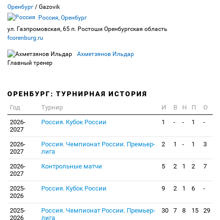
Оренбург
/ Gazovik
Россия, Оренбург
ул. Газпромовская, 65 п. Ростоши Оренбургская область
fcorenburg.ru
Ахметзянов Ильдар
Главный тренер
ОРЕНБУРГ: ТУРНИРНАЯ ИСТОРИЯ
Год
Турнир
И
В
Н
П
О
2026-
Россия. Кубок России
1
-
-
1
-
2027
2026-
Россия. Чемпионат России. Премьер-
2
1
-
1
3
2027
лига
2026-
Контрольные матчи
5
2
1
2
7
2027
2025-
Россия. Кубок России
9
2
1
6
-
2026
2025-
Россия. Чемпионат России. Премьер-
30
7
8
15
29
2026
лига