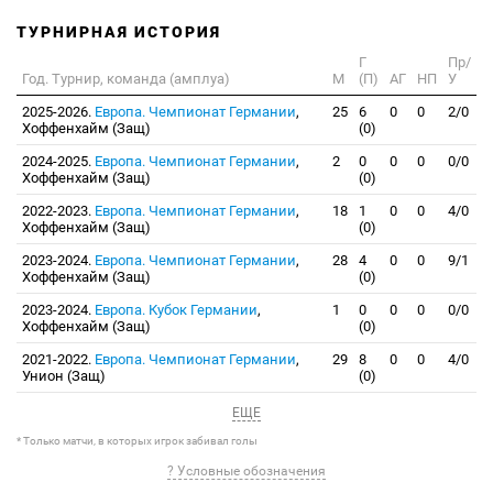
ТУРНИРНАЯ ИСТОРИЯ
Г
Пр/
Год. Турнир, команда (амплуа)
М
(П)
АГ
НП
У
2025-2026.
Европа. Чемпионат Германии
,
25
6
0
0
2/0
Хоффенхайм (Защ)
(0)
2024-2025.
Европа. Чемпионат Германии
,
2
0
0
0
0/0
Хоффенхайм (Защ)
(0)
2022-2023.
Европа. Чемпионат Германии
,
18
1
0
0
4/0
Хоффенхайм (Защ)
(0)
2023-2024.
Европа. Чемпионат Германии
,
28
4
0
0
9/1
Хоффенхайм (Защ)
(0)
2023-2024.
Европа. Кубок Германии
,
1
0
0
0
0/0
Хоффенхайм (Защ)
(0)
2021-2022.
Европа. Чемпионат Германии
,
29
8
0
0
4/0
Унион (Защ)
(0)
ЕЩЕ
* Только матчи, в которых игрок забивал голы
? Условные обозначения