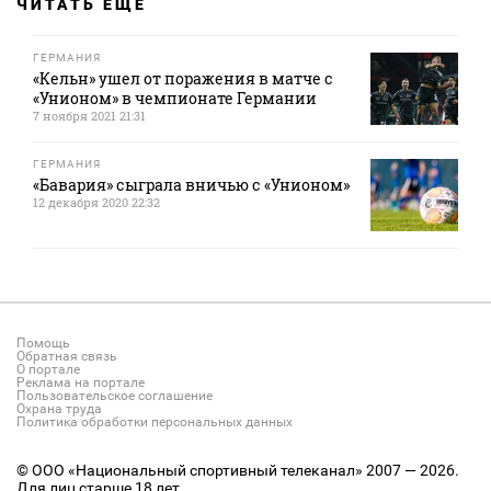
ЧИТАТЬ ЕЩЕ
ГЕРМАНИЯ
«Кельн» ушел от поражения в матче с
«Унионом» в чемпионате Германии
7 ноября 2021 21:31
ГЕРМАНИЯ
«Бавария» сыграла вничью с «Унионом»
12 декабря 2020 22:32
Помощь
Обратная связь
О портале
Реклама на портале
Пользовательское соглашение
Охрана труда
Политика обработки персональных данных
© ООО «Национальный спортивный телеканал» 2007 — 2026.
Для лиц старше 18 лет