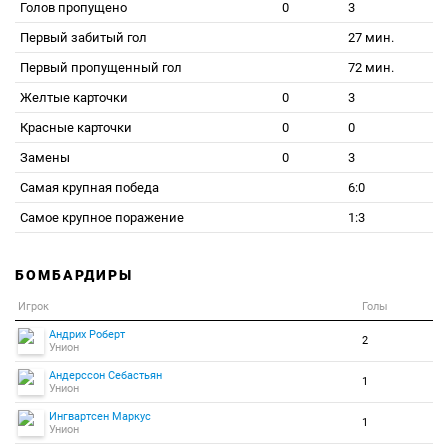
Голов пропущено
0
3
Первый забитый гол
27 мин.
Первый пропущенный гол
72 мин.
Желтые карточки
0
3
Красные карточки
0
0
Замены
0
3
Самая крупная победа
6:0
Самое крупное поражение
1:3
БОМБАРДИРЫ
Игрок
Голы
Андрих Роберт
2
Унион
Андерссон Себастьян
1
Унион
Ингвартсен Маркус
1
Унион