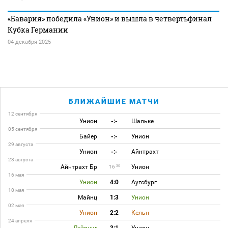
«Бавария» победила «Унион» и вышла в четвертьфинал
Кубка Германии
04 декабря 2025
БЛИЖАЙШИЕ МАТЧИ
12 сентября
Унион
-:-
Шальке
05 сентября
Байер
-:-
Унион
29 августа
Унион
-:-
Айнтрахт
23 августа
Айнтрахт Бр
Унион
30
16
16 мая
Унион
4:0
Аугсбург
10 мая
Майнц
1:3
Унион
02 мая
Унион
2:2
Кельн
24 апреля