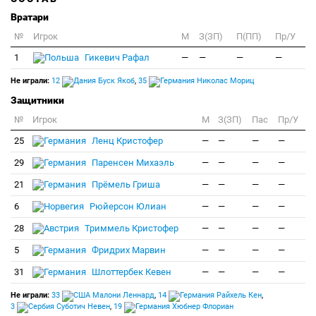
Вратари
№
Игрок
M
З(ЗП)
П(ПП)
Пр/У
1
Гикевич Рафал
—
—
—
—
Не играли:
12
Буск Якоб
,
35
Николас Мориц
Защитники
№
Игрок
M
З(ЗП)
Пас
Пр/У
25
Ленц Кристофер
—
—
—
—
29
Паренсен Михаэль
—
—
—
—
21
Прёмель Гриша
—
—
—
—
6
Рюйерсон Юлиан
—
—
—
—
28
Триммель Кристофер
—
—
—
—
5
Фридрих Марвин
—
—
—
—
31
Шлоттербек Кевен
—
—
—
—
Не играли:
33
Малони Леннард
,
14
Райхель Кен
,
3
Суботич Невен
,
19
Хюбнер Флориан