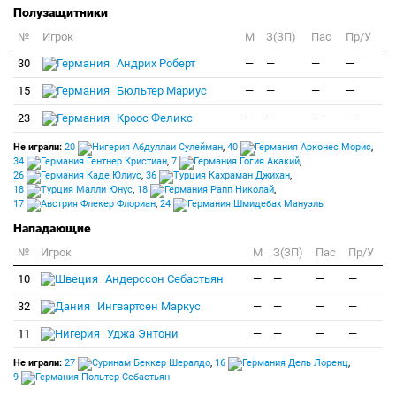
Полузащитники
№
Игрок
M
З(ЗП)
Пас
Пр/У
30
Андрих Роберт
—
—
—
—
15
Бюльтер Мариус
—
—
—
—
23
Кроос Феликс
—
—
—
—
Не играли:
20
Абдуллаи Сулейман
,
40
Арконес Морис
,
34
Гентнер Кристиан
,
7
Гогия Акакий
,
26
Каде Юлиус
,
36
Кахраман Джихан
,
18
Малли Юнус
,
18
Рапп Николай
,
17
Флекер Флориан
,
24
Шмидебах Мануэль
Нападающие
№
Игрок
M
З(ЗП)
Пас
Пр/У
10
Андерссон Себастьян
—
—
—
—
32
Ингвартсен Маркус
—
—
—
—
11
Уджа Энтони
—
—
—
—
Не играли:
27
Беккер Шералдо
,
16
Дель Лоренц
,
9
Польтер Себастьян