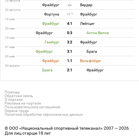
29 августа
Фрайбург
-:-
Вердер
23 августа
Фортуна
Фрайбург
00
19
16 мая
Фрайбург
4:1
Лейпциг
20 мая
Фрайбург
0:3
Астон Вилла
10 мая
Гамбург
3:2
Фрайбург
07 мая
Фрайбург
3:1
Брага
03 мая
Фрайбург
1:1
Вольфсбург
30 апреля
Брага
2:1
Фрайбург
Помощь
Обратная связь
О портале
Реклама на портале
Пользовательское соглашение
Охрана труда
Политика обработки персональных данных
© ООО «Национальный спортивный телеканал» 2007 — 2026.
Для лиц старше 18 лет