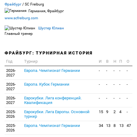
Фрайбург
/ SC Freiburg
Германия, Фрайбург
www.scfreiburg.com
Шустер Юлиан
Главный тренер
ФРАЙБУРГ: ТУРНИРНАЯ ИСТОРИЯ
Год
Турнир
И
В
Н
П
О
2026-
Европа. Чемпионат Германии
-
-
-
-
-
2027
2026-
Европа. Кубок Германии
-
-
-
-
-
2027
2026-
Еврокубки. Лига конференций.
-
-
-
-
-
2027
Квалификация
2025-
Еврокубки. Лига Европы. Основной
15
9
2
4
-
2026
турнир
2025-
Европа. Чемпионат Германии
34
13
8
13
47
2026