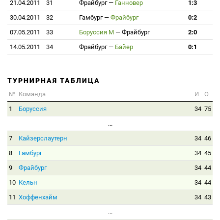
21.04.2011
31
Фрайбург
—
Ганновер
1:3
30.04.2011
32
Гамбург
—
Фрайбург
0:2
07.05.2011
33
Боруссия М
—
Фрайбург
2:0
14.05.2011
34
Фрайбург
—
Байер
0:1
ТУРНИРНАЯ ТАБЛИЦА
№
Команда
И
О
1
Боруссия
34
75
...
7
Кайзерслаутерн
34
46
8
Гамбург
34
45
9
Фрайбург
34
44
10
Кельн
34
44
11
Хоффенхайм
34
43
...