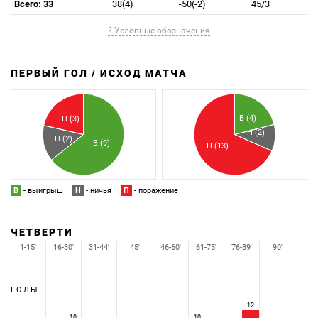
Всего: 33
38(4)
-50(-2)
45/3
? Условные обозначения
ПЕРВЫЙ ГОЛ / ИСХОД МАТЧА
З
П
В (4)
П (3)
Н (2)
Н (2)
В (9)
П (13)
В
- выигрыш
Н
- ничья
П
- поражение
ЧЕТВЕРТИ
1-15'
16-30'
31-44'
45'
46-60'
61-75'
76-89'
90'
ГОЛЫ
12
10
10