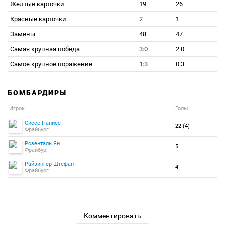
Желтые карточки
19
26
Красные карточки
2
1
Замены
48
47
Самая крупная победа
3:0
2:0
Самое крупное поражение
1:3
0:3
БОМБАРДИРЫ
Игрок
Голы
Сиссе Паписс
22 (4)
Фрайбург
Розенталь Ян
5
Фрайбург
Райзингер Штефан
4
Фрайбург
Комментировать