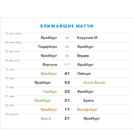
БЛИЖАЙШИЕ МАТЧИ
12 сентября
Фрайбург
-:-
Боруссия М
05 сентября
Падерборн
-:-
Фрайбург
29 августа
Фрайбург
-:-
Вердер
23 августа
Фортуна
Фрайбург
00
19
16 мая
Фрайбург
4:1
Лейпциг
20 мая
Фрайбург
0:3
Астон Вилла
10 мая
Гамбург
3:2
Фрайбург
07 мая
Фрайбург
3:1
Брага
03 мая
Фрайбург
1:1
Вольфсбург
30 апреля
Брага
2:1
Фрайбург