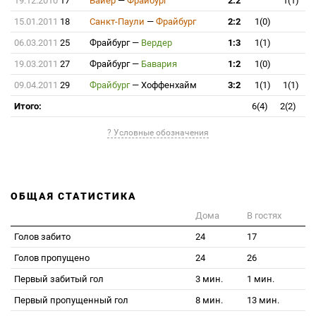
19.12.2010
17
Байер
—
Фрайбург
2:2
1(1)
15.01.2011
18
Санкт-Паули
—
Фрайбург
2:2
1(0)
06.03.2011
25
Фрайбург
—
Вердер
1:3
1(1)
19.03.2011
27
Фрайбург
—
Бавария
1:2
1(0)
09.04.2011
29
Фрайбург
—
Хоффенхайм
3:2
1(1)
1(1)
Итого:
6(4)
2(2)
? Условные обозначения
ОБЩАЯ СТАТИСТИКА
Дома
В гостях
Голов забито
24
17
Голов пропущено
24
26
Первый забитый гол
3 мин.
1 мин.
Первый пропущенный гол
8 мин.
13 мин.