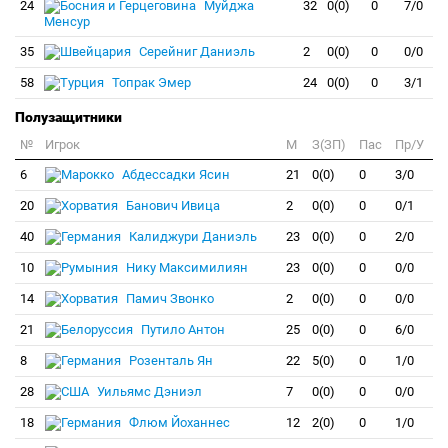
24
Муйджа
32
0(0)
0
7/0
Менсур
35
Серейниг Даниэль
2
0(0)
0
0/0
58
Топрак Эмер
24
0(0)
0
3/1
Полузащитники
№
Игрок
M
З(ЗП)
Пас
Пр/У
6
Абдессадки Ясин
21
0(0)
0
3/0
20
Банович Ивица
2
0(0)
0
0/1
40
Калиджури Даниэль
23
0(0)
0
2/0
10
Нику Максимилиян
23
0(0)
0
0/0
14
Памич Звонко
2
0(0)
0
0/0
21
Путило Антон
25
0(0)
0
6/0
8
Розенталь Ян
22
5(0)
0
1/0
28
Уильямс Дэниэл
7
0(0)
0
0/0
18
Флюм Йоханнес
12
2(0)
0
1/0