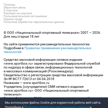
Помощь
Обратная связь
О портале
Реклама на портале
Пользовательское соглашение
Охрана труда
Политика обработки персональных данных
© ООО «Национальный спортивный телеканал» 2007 — 2026.
Для лиц старше 18 лет
На сайте применяются рекомендательные технологии.
Подробнее в
Правилах применения рекомендательных
технологий
Средство массовой информации сетевое издание
«www.sportbox.ru» зарегистрировано Федеральной службой
по надзору в сфере связи, информационных технологий
и массовых коммуникаций (Роскомнадзор).
Свидетельство о регистрации средства массовой информации
Эл № ФС77-72613 от 04.04.2018
Название — www.sportbox.ru
Учредитель (соучредители) СМИ сетевого издания
«www.sportbox.ru»: ООО «Национальный спортивный
телеканал»
Главный редактор СМИ сетевого издания «www.sportbox.ru»:
Конов В.А.
Мы используем файлы Сookie для корректной работы веб-сайта.
Номер телефона редакции СМИ сетевого издания
Подробнее в
Политике обработки персональных данных
и