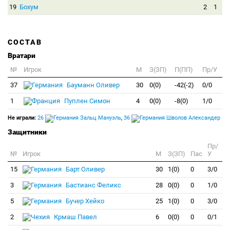
19
Бохум
2
1
СОСТАВ
Вратари
№
Игрок
M
З(ЗП)
П(ПП)
Пр/У
37
Бауманн Оливер
30
0(0)
-42(-2)
0/0
1
Пуплен Симон
4
0(0)
-8(0)
1/0
Не играли:
26
Зальц Мануэль
,
36
Шволов Александер
Защитники
Пр/
№
Игрок
M
З(ЗП)
Пас
У
15
Барт Оливер
30
1(0)
0
3/0
3
Бастианс Феликс
28
0(0)
0
1/0
5
Бучер Хейко
25
1(0)
0
3/0
2
Крмаш Павел
6
0(0)
0
0/1