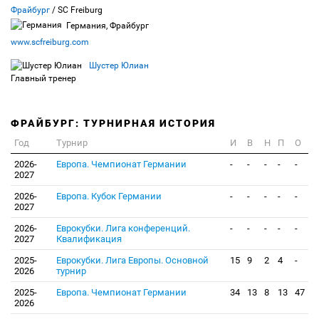
Фрайбург
/ SC Freiburg
Германия, Фрайбург
www.scfreiburg.com
Шустер Юлиан
Главный тренер
ФРАЙБУРГ: ТУРНИРНАЯ ИСТОРИЯ
Год
Турнир
И
В
Н
П
О
2026-
Европа. Чемпионат Германии
-
-
-
-
-
2027
2026-
Европа. Кубок Германии
-
-
-
-
-
2027
2026-
Еврокубки. Лига конференций.
-
-
-
-
-
2027
Квалификация
2025-
Еврокубки. Лига Европы. Основной
15
9
2
4
-
2026
турнир
2025-
Европа. Чемпионат Германии
34
13
8
13
47
2026