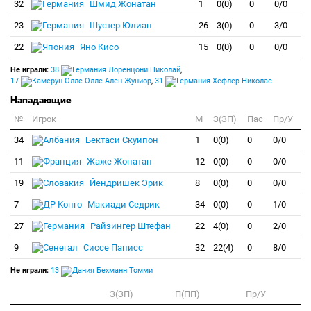
32
Шмид Жонатан
1
0(0)
0
0/0
23
Шустер Юлиан
26
3(0)
0
3/0
22
Яно Кисо
15
0(0)
0
0/0
Не играли:
38
Лоренцони Николай
,
17
Олле-Олле Ален-Жуниор
,
31
Хёфлер Николас
Нападающие
№
Игрок
M
З(ЗП)
Пас
Пр/У
34
Бектаси Скуипон
1
0(0)
0
0/0
11
Жаже Жонатан
12
0(0)
0
0/0
19
Йендришек Эрик
8
0(0)
0
0/0
7
Макиади Седрик
34
0(0)
0
1/0
27
Райзингер Штефан
22
4(0)
0
2/0
9
Сиссе Паписс
32
22(4)
0
8/0
Не играли:
13
Бехманн Томми
З(ЗП)
П(ПП)
Пр/У