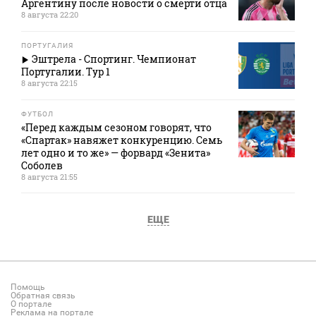
Аргентину после новости о смерти отца
8 августа 22:20
ПОРТУГАЛИЯ
Эштрела - Спортинг. Чемпионат
Португалии. Тур 1
8 августа 22:15
ФУТБОЛ
«Перед каждым сезоном говорят, что
«Спартак» навяжет конкуренцию. Семь
лет одно и то же» — форвард «Зенита»
Соболев
8 августа 21:55
ЕЩЕ
Помощь
Обратная связь
О портале
Реклама на портале