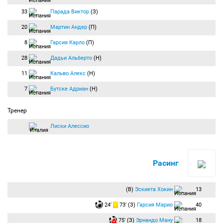
33
Парада Виктор
(З)
20
Мартин Андер
(П)
8
Гарсия Карло
(П)
28
Дадьи Альберто
(Н)
11
Кальво Алекс
(Н)
7
Бутске Адриан
(Н)
Тренер
Лиски Алессио
Расинг
(В)
Эскиета Хокин
13
24′
73′ (З)
Гарсия Марио
40
75′ (З)
Эрнандо Ману
18