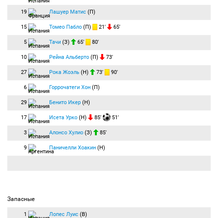
19
Лашуер Матис
(П)
15
Томео Пабло
(П)
21′
65′
5
Тачи
(З)
65′
80′
10
Рейна Альберто
(П)
73′
27
Рока Жоэль
(Н)
73′
90′
6
Горрочатеги Хон
(П)
29
Бенито Икер
(Н)
17
Исета Урко
(Н)
85′
51′
3
Алонсо Хулио
(З)
85′
9
Паничелли Хоакин
(Н)
Запасные
1
Лопес Луис
(В)