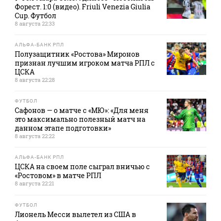
Форест. 1:0 (видео). Friuli Venezia Giulia
Cup. Футбол
8 августа 22:33
АЛЬФА-БАНК РПЛ
Полузащитник «Ростова» Миронов
признан лучшим игроком матча РПЛ с
ЦСКА
8 августа 22:28
ФУТБОЛ
Сафонов — о матче с «МЮ»: «Для меня
это максимально полезный матч на
данном этапе подготовки»
8 августа 22:22
АЛЬФА-БАНК РПЛ
ЦСКА на своем поле сыграл вничью с
«Ростовом» в матче РПЛ
8 августа 22:21
ФУТБОЛ
Лионель Месси вылетел из США в