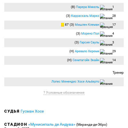
(В)
Парера Микель
1
(З)
Карраскаль Марко
28
87′ (З)
Мишлен Клеман
17
(З)
Морено Пол
4
(З)
Гарсия Сауль
3
(Н)
Аревало Хереми
29
(Н)
Сенитагойя Экайн
14
Тренер
Лопес Менендес Хосе Альберто
? Условные обозначения
СУДЬЯ
Гусман Хосе
СТАДИОН
«Мунисипаль де Андува»
(Миранда-де-Эбро)