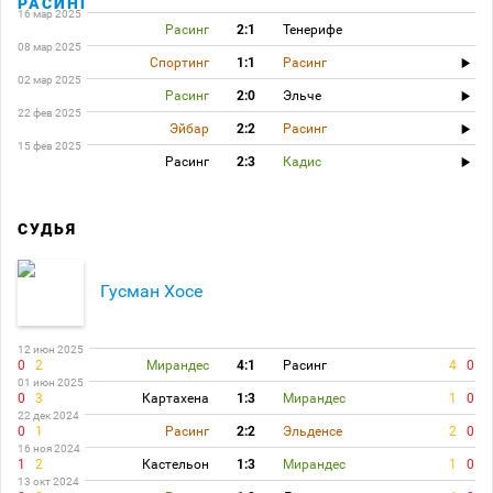
РАСИНГ
16 мар 2025
Расинг
2:1
Тенерифе
08 мар 2025
Спортинг
1:1
Расинг
02 мар 2025
Расинг
2:0
Эльче
22 фев 2025
Эйбар
2:2
Расинг
15 фев 2025
Расинг
2:3
Кадис
СУДЬЯ
Гусман Хосе
12 июн 2025
0
2
Мирандес
4:1
Расинг
4
0
01 июн 2025
0
3
Картахена
1:3
Мирандес
1
0
22 дек 2024
0
1
Расинг
2:2
Эльденсе
2
0
16 ноя 2024
1
2
Кастельон
1:3
Мирандес
1
0
13 окт 2024