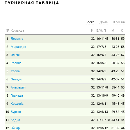
ТУРНИРНАЯ ТАБЛИЦА
Всего
Дома
В гостях
№
Команда
И
В/Н/П
М
О
1
Леванте
32
16/11/5
50-31
59
2
Мирандес
32
17/7/8
43-26
58
3
Эльче
32
16/9/7
43-25
57
4
Расинг
32
16/8/8
50-37
56
5
Уэска
32
14/9/9
43-29
51
6
Овьедо
32
14/9/9
42-37
51
7
Альмерия
32
13/11/8
55-44
50
8
Гранада
32
13/10/9
49-40
49
9
Кордоба
32
12/9/11
45-46
45
10
Бургос
32
13/6/13
29-34
45
11
Кадис
32
11/11/10
43-41
44
12
Эйбар
32
12/8/12
31-32
44