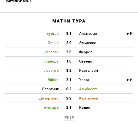
Зрителей: 4907
МАТЧИ ТУРА
Бургос
3:1
Альмерия
Эльче
2:0
Эльденсе
Малага
2:0
Ферроль
Гранада
1:0
Овьедо
Леванте
3:2
Кастельон
Эйбар
2:1
Уэска
Спортинг
0:2
Альбасете
Депортиво
2:2
Картахена
Тенерифе
2:1
Кадис
ЕЩЕ