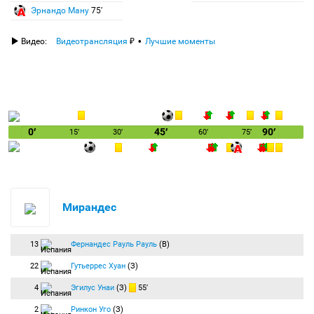
Эрнандо Ману
75′
Видео:
Видеотрансляция
Лучшие моменты
0′
45′
90′
15′
30′
60′
75′
Мирандес
13
Фернандес Рауль Рауль
(В)
22
Гутьеррес Хуан
(З)
4
Эгилус Унаи
(З)
55′
2
Ринкон Уго
(З)