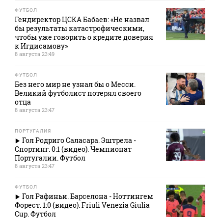
ФУТБОЛ
Гендиректор ЦСКА Бабаев: «Не назвал
бы результаты катастрофическими,
чтобы уже говорить о кредите доверия
к Игдисамову»
8 августа 23:49
ФУТБОЛ
Без него мир не узнал бы о Месси.
Великий футболист потерял своего
отца
8 августа 23:47
ПОРТУГАЛИЯ
Гол Родриго Саласара. Эштрела -
Спортинг. 0:1 (видео). Чемпионат
Португалии. Футбол
8 августа 23:47
ФУТБОЛ
Гол Рафиньи. Барселона - Ноттингем
Форест. 1:0 (видео). Friuli Venezia Giulia
Cup. Футбол