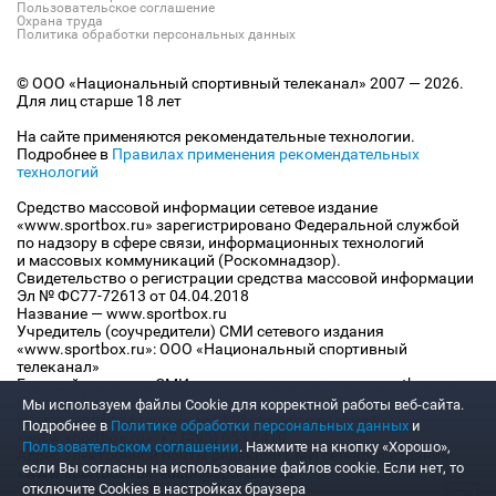
Пользовательское соглашение
Охрана труда
Политика обработки персональных данных
© ООО «Национальный спортивный телеканал» 2007 — 2026.
Для лиц старше 18 лет
На сайте применяются рекомендательные технологии.
Подробнее в
Правилах применения рекомендательных
технологий
Средство массовой информации сетевое издание
«www.sportbox.ru» зарегистрировано Федеральной службой
по надзору в сфере связи, информационных технологий
и массовых коммуникаций (Роскомнадзор).
Свидетельство о регистрации средства массовой информации
Эл № ФС77-72613 от 04.04.2018
Название — www.sportbox.ru
Учредитель (соучредители) СМИ сетевого издания
«www.sportbox.ru»: ООО «Национальный спортивный
телеканал»
Главный редактор СМИ сетевого издания «www.sportbox.ru»:
Конов В.А.
Мы используем файлы Сookie для корректной работы веб-сайта.
Номер телефона редакции СМИ сетевого издания
Подробнее в
Политике обработки персональных данных
и
«www.sportbox.ru»: +7 (495) 653 8419
Пользовательском соглашении
. Нажмите на кнопку «Хорошо»,
Адрес электронной почты редакции СМИ сетевого издания
если Вы согласны на использование файлов cookie. Если нет, то
«www.sportbox.ru»: editor@sportbox.ru
отключите Cookies в настройках браузера