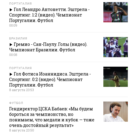
ПОРТУГАЛИЯ
Гол Леандро Антонетти. Эштрела -
Спортинг. 1:2 (видео). Чемпионат
Португалии. Футбол
00:09
БРАЗИЛИЯ
Гремио - Сан-Паулу. Голы (видео).
Чемпионат Бразилии. Футбол
00:08
ПОРТУГАЛИЯ
Гол Фотиса Иоаннидиса. Эштрела -
Спортинг. 0:2 (видео). Чемпионат
Португалии. Футбол
8 августа 23:53
ФУТБОЛ
Гендиректор ЦСКА Бабаев: «Мы будем
бороться за чемпионство, но
понимаем, что медали и кубок — тоже
очень достойный результат»
8 августа 23:50