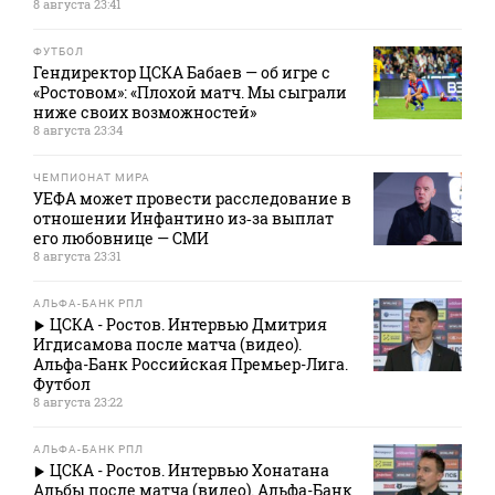
8 августа 23:41
ФУТБОЛ
Гендиректор ЦСКА Бабаев — об игре с
«Ростовом»: «Плохой матч. Мы сыграли
ниже своих возможностей»
8 августа 23:34
ЧЕМПИОНАТ МИРА
УЕФА может провести расследование в
отношении Инфантино из‑за выплат
его любовнице — СМИ
8 августа 23:31
АЛЬФА-БАНК РПЛ
ЦСКА - Ростов. Интервью Дмитрия
Игдисамова после матча (видео).
Альфа-Банк Российская Премьер-Лига.
Футбол
8 августа 23:22
АЛЬФА-БАНК РПЛ
ЦСКА - Ростов. Интервью Хонатана
Альбы после матча (видео). Альфа-Банк