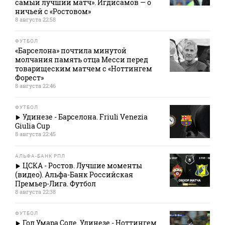
самый лучший матч». Игдисамов — о
ничьей с «Ростовом»
8 августа 22:58
ФУТБОЛ
«Барселона» почтила минутой
молчания память отца Месси перед
товарищеским матчем с «Ноттингем
Форест»
8 августа 22:46
ФУТБОЛ
Удинезе - Барселона. Friuli Venezia
Giulia Cup
8 августа 22:45
АЛЬФА-БАНК РПЛ
ЦСКА - Ростов. Лучшие моменты
(видео). Альфа-Банк Российская
Премьер-Лига. Футбол
8 августа 22:38
ФУТБОЛ
Гол Умара Соле. Удинезе - Ноттингем