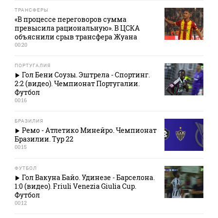
ТРАНСФЕРЫ
«В процессе переговоров сумма
превысила рациональную». В ЦСКА
объяснили срыв трансфера Жуана
00:20
ПОРТУГАЛИЯ
Гол Бени Соузы. Эштрела - Спортинг.
2:2 (видео). Чемпионат Португалии.
Футбол
00:16
БРАЗИЛИЯ
Ремо - Атлетико Минейро. Чемпионат
Бразилии. Тур 22
00:15
ФУТБОЛ
Гол Вакуна Байо. Удинезе - Барселона.
1:0 (видео). Friuli Venezia Giulia Cup.
Футбол
00:12