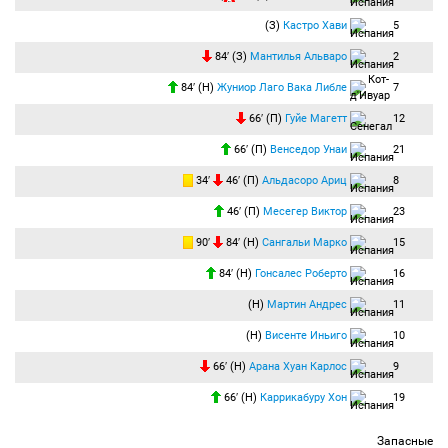
(З)
Кастро Хави
5
84′ (З)
Мантилья Альваро
2
84′ (Н)
Жуниор Лаго Вака Либле
7
66′ (П)
Гуйе Магетт
12
66′ (П)
Венседор Унаи
21
34′
46′ (П)
Альдасоро Ариц
8
46′ (П)
Месегер Виктор
23
90′
84′ (Н)
Сангальи Марко
15
84′ (Н)
Гонсалес Роберто
16
(Н)
Мартин Андрес
11
(Н)
Висенте Иньиго
10
66′ (Н)
Арана Хуан Карлос
9
66′ (Н)
Каррикабуру Хон
19
Запасные