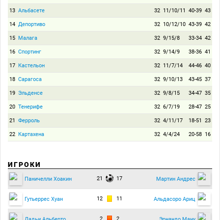
13
Альбасете
32
11/10/11
40-39
43
14
Депортиво
32
10/12/10
43-39
42
15
Малага
32
9/15/8
33-34
42
16
Спортинг
32
9/14/9
38-36
41
17
Кастельон
32
11/7/14
44-46
40
18
Сарагоса
32
9/10/13
43-45
37
19
Эльденсе
32
9/8/15
34-47
35
20
Тенерифе
32
6/7/19
28-47
25
21
Ферроль
32
4/11/17
18-51
23
22
Картахена
32
4/4/24
20-58
16
ИГРОКИ
21
17
Паничелли Хоакин
Мартин Андрес
12
11
Гутьеррес Хуан
Альдасоро Ариц
2
2
Дадьи Альберто
Эрнандо Ману