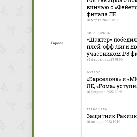
Гол Ракицкого по
вничью с «Фейено
финала ЛЕ
10 марта 2023 00:51
ЛИГА ЕВРОПЫ
«Шахтер» победил
Европа
плей-офф Лиги Е
участником 1/8 ф
24 февраля 2023 01:50
ФУТБОЛ
«Барселона» и «М
ЛЕ, «Рома» уступи
16 февраля 2023 22:43
ТРАНСФЕРЫ
Защитник Ракицк
16 января 2023 19:10