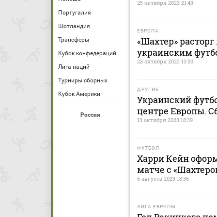
25 октября 2023 21:43
Португалия
Шотландия
ЕВРОПА
«Шахтер» расторг
Трансферы
украинским футб
Кубок конфедераций
23 октября 2023 13:00
Лига наций
Турниры сборных
ДРУГИЕ
Кубок Америки
Украинский футбо
центре Европы. С
Россия
13 октября 2023 18:39
ФУТБОЛ
Харри Кейн офор
матче с «Шахтеро
6 августа 2023 18:36
ЛИГА ЕВРОПЫ