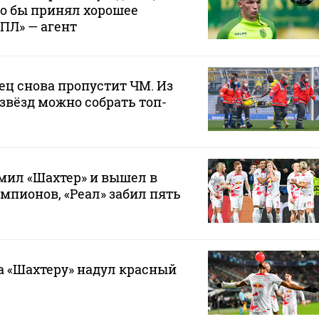
о бы принял хорошее
ПЛ» — агент
ц снова пропустит ЧМ. Из
вёзд можно собрать топ-
мил «Шахтер» и вышел в
мпионов, «Реал» забил пять
а «Шахтеру» надул красный