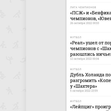
ЛИГА ЧЕМПИОНОВ
«ПСЖ» и «Бенфик
чемпионов, «Ювен
26 октября 2022 00:03
ФУТБОЛ
«Реал» ушел от п
чемпионов с «Шах
разошлись ничье
12 октября 2022 00:04
ФУТБОЛ
Дубль Холанда по
разгромить «Копе
у «Шахтера»
5 октября 2022 23:59
ФУТБОЛ
«Лейпциг» проигр