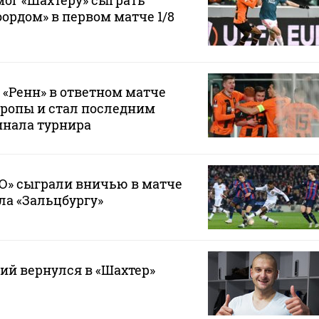
мог «Шахтеру» сыграть
ордом» в первом матче 1/8
 «Ренн» в ответном матче
вропы и стал последним
инала турнира
Ю» сыграли вничью в матче
ла «Зальцбургу»
ий вернулся в «Шахтер»