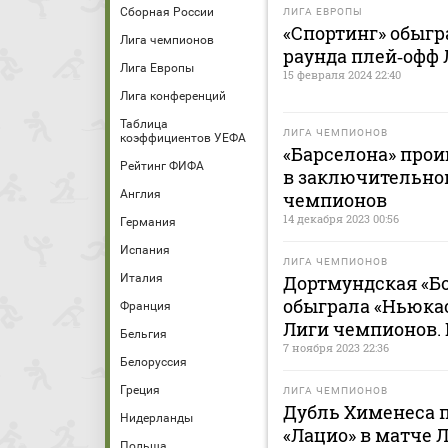
Сборная России
ЛИГА ЕВРОПЫ
«Спортинг» обыгр
Лига чемпионов
раунда плей‑офф
Лига Европы
15 февраля 2024 22:40
Лига конференций
Таблица
ЛИГА ЧЕМПИОНОВ
коэффициентов УЕФА
«Барселона» прои
Рейтинг ФИФА
в заключительном
Англия
чемпионов
14 декабря 2023 00:56
Германия
Испания
ЛИГА ЧЕМПИОНОВ
Италия
Дортмундская «Бо
обыграла «Ньюкас
Франция
Лиги чемпионов.
Бельгия
7 ноября 2023 22:36
Белоруссия
Греция
ЛИГА ЧЕМПИОНОВ
Дубль Хименеса п
Нидерланды
«Лацио» в матче 
Польша