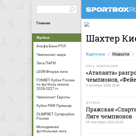
Главная
Шахтер Кие
Футбол
Альфа-Банк РПЛ
Карточка
Новости
Чемпионат мира
Лига ПАРИ
ЛИГА ЧЕМПИОНОВ
«Аталанта» разгр
LEON-Вторая лига
чемпионов, «Фейе
FONBET Кубок России
по футболу сезона
2 октября 2024 22:40
2026-2027 гг.
Чемпионат Европы
ФУТБОЛ
Кубок PARI Премьер
Пражская «Спарта
OLIMPBET Суперкубок
Лиге чемпионов
России
18 сентября 2024 22:04
Молодежная
футбольная лига