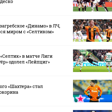
едеско
загребское «Динамо» в ЛЧ,
ся миром с «Селтиком»
 «Селтик» в матче Лиги
ёр» одолел «Лейпциг»
го «Шахтера» стал
окорина