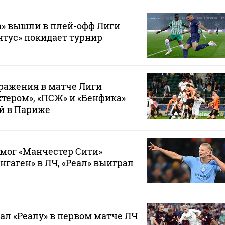
а» вышли в плей-офф Лиги
тус» покидает турнир
оражения в матче Лиги
тером», «ПСЖ» и «Бенфика»
й в Париже
мог «Манчестер Сити»
нгаген» в ЛЧ, «Реал» выиграл
ал «Реалу» в первом матче ЛЧ