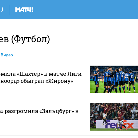
в (Футбол)
Видео
омила «Шахтер» в матче Лиги
ноорд» обыграл «Жирону»
» разгромила «Зальцбург» в