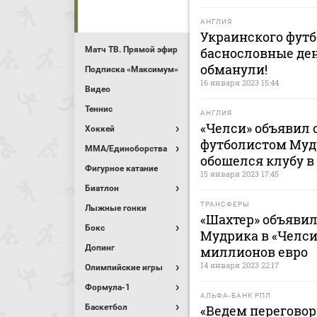
АНГЛИЯ
Украинского футб
Матч ТВ. Прямой эфир
баснословные ден
обманули!
Подписка «Максимум»
16 января 2023 15:44
Видео
Теннис
АНГЛИЯ
«Челси» объявил 
Хоккей
футболистом Мудр
MMA/Единоборства
обошелся клубу в
Фигурное катание
15 января 2023 17:45
Биатлон
ТРАНСФЕРЫ
Лыжные гонки
«Шахтер» объявил
Бокс
Мудрика в «Челси
Допинг
миллионов евро
14 января 2023 22:17
Олимпийские игры
Формула-1
АЛЬФА-БАНК РПЛ
Баскетбол
«Ведем переговор