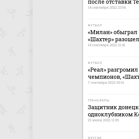
после отставки Т
14 сентября 2022 23:56
ФУТБОЛ
«Милан» обыграл 
«Шахтер» разошел
14 сентября 2022 21:41
ФУТБОЛ
«Реал» разгромил
чемпионов, «Шахт
7 сентября 2022 00:16
ТРАНСФЕРЫ
Защитник донецко
одноклубником К
23 июля 2022 11:09
ДРУГИЕ