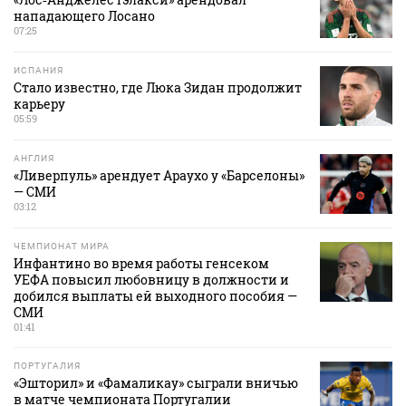
нападающего Лосано
07:25
ИСПАНИЯ
Стало известно, где Люка Зидан продолжит
карьеру
05:59
АНГЛИЯ
«Ливерпуль» арендует Араухо у «Барселоны»
— СМИ
03:12
ЧЕМПИОНАТ МИРА
Инфантино во время работы генсеком
УЕФА повысил любовницу в должности и
добился выплаты ей выходного пособия —
СМИ
01:41
ПОРТУГАЛИЯ
«Эшторил» и «Фамаликау» сыграли вничью
в матче чемпионата Португалии