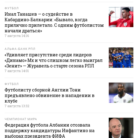
ФУТБОЛ
Инал Танашев — о судействе в
Кабардино‑Балкарии: «Бывало, когда
прилично прилетало. С одним футболистом
начали драться»
7 августа 14:16
АЛЬФА-БАНК РПЛ
«Удивляет присутствие среди лидеров
«Динамо» Мх и что слишком легко выиграл
«Зенит» — Журавель о старте сезона РПЛ
7 августа 14:01
ФУТБОЛ
Футболисту сборной Англии Тони
предъявлено обвинение в нападении в
клубе
7 августа 13:32
ЧЕМПИОНАТ МИРА
Федерация футбола Албании отозвала
поддержку кандидатуры Инфантино на
выборах президента ФИФА