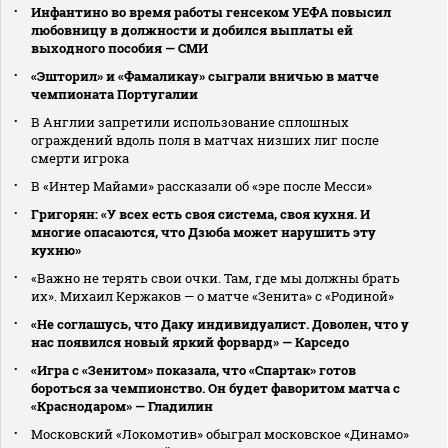
Инфантино во время работы генсеком УЕФА повысил
любовницу в должности и добился выплаты ей
выходного пособия — СМИ
«Эшторил» и «Фамаликау» сыграли вничью в матче
чемпионата Португалии
В Англии запретили использование сплошных
ограждений вдоль поля в матчах низших лиг после
смерти игрока
В «Интер Майами» рассказали об «эре после Месси»
Григорян: «У всех есть своя система, своя кухня. И
многие опасаются, что Дзюба может нарушить эту
кухню»
«Важно не терять свои очки. Там, где мы должны брать
их». Михаил Кержаков — о матче «Зенита» с «Родиной»
«Не соглашусь, что Даку индивидуалист. Доволен, что у
нас появился новый яркий форвард» — Карседо
«Игра с «Зенитом» показала, что «Спартак» готов
бороться за чемпионство. Он будет фаворитом матча с
«Краснодаром» — Гладилин
Московский «Локомотив» обыграл московское «Динамо»