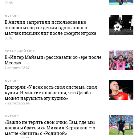
00:48
ФУТБОЛ
В Англии запретили использование
сплошных ограждений вдоль поля в
матчах низших лиг после смерти игрока
00:32
ОСТАЛЬНОЙ МИР
В «Интер Майами» рассказали об «эре после
Месси»
7 августа 23:37
ФУТБОЛ
Григорян: «У всех есть своя система, своя
кухня. И многие опасаются, что Дзюба
может нарушить эту кухню»
7 августа 22:44
ФУТБОЛ
«Важно не терять свои очки. Там, где мы
должны брать их». Михаил Кержаков — о
матче «Зенита» с «Родиной»