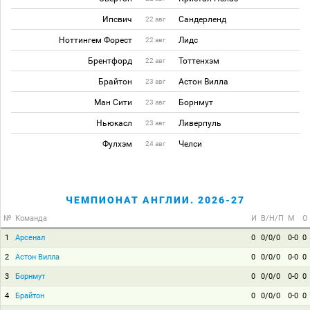
Ипсвич
Сандерленд
22 авг
Ноттингем Форест
Лидс
22 авг
Брентфорд
Тоттенхэм
22 авг
Брайтон
Астон Вилла
23 авг
Ман Сити
Борнмут
23 авг
Ньюкасл
Ливерпуль
23 авг
Фулхэм
Челси
24 авг
ЧЕМПИОНАТ АНГЛИИ. 2026-27
№
Команда
И
В/Н/П
М
О
1
Арсенал
0
0/0/0
0-0
0
2
Астон Вилла
0
0/0/0
0-0
0
3
Борнмут
0
0/0/0
0-0
0
4
Брайтон
0
0/0/0
0-0
0