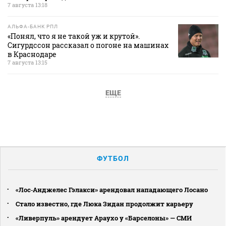
7 августа 13:18
АЛЬФА-БАНК РПЛ
«Понял, что я не такой уж и крутой».
Сигурдссон рассказал о погоне на машинах
в Краснодаре
7 августа 13:15
ЕЩЕ
ФУТБОЛ
«Лос‑Анджелес Гэлакси» арендовал нападающего Лосано
Стало известно, где Люка Зидан продолжит карьеру
«Ливерпуль» арендует Араухо у «Барселоны» — СМИ