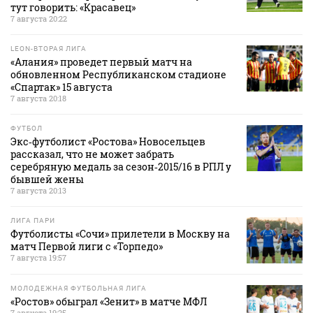
тут говорить: «Красавец»
7 августа 20:22
LEON-ВТОРАЯ ЛИГА
«Алания» проведет первый матч на
обновленном Республиканском стадионе
«Спартак» 15 августа
7 августа 20:18
ФУТБОЛ
Экс‑футболист «Ростова» Новосельцев
рассказал, что не может забрать
серебряную медаль за сезон‑2015/16 в РПЛ у
бывшей жены
7 августа 20:13
ЛИГА ПАРИ
Футболисты «Сочи» прилетели в Москву на
матч Первой лиги с «Торпедо»
7 августа 19:57
МОЛОДЕЖНАЯ ФУТБОЛЬНАЯ ЛИГА
«Ростов» обыграл «Зенит» в матче МФЛ
7 августа 19:25