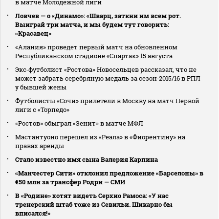
в матче Молодежной лиги
Ловчев — о «Динамо»: «Шварц, заткни им всем рот.
Выиграй три матча, и мы будем тут говорить:
«Красавец»
«Алания» проведет первый матч на обновленном
Республиканском стадионе «Спартак» 15 августа
Экс‑футболист «Ростова» Новосельцев рассказал, что не
может забрать серебряную медаль за сезон‑2015/16 в РПЛ
у бывшей жены
Футболисты «Сочи» прилетели в Москву на матч Первой
лиги с «Торпедо»
«Ростов» обыграл «Зенит» в матче МФЛ
Мастантуоно перешел из «Реала» в «Фиорентину» на
правах аренды
Стало известно имя сына Валерия Карпина
«Манчестер Сити» отклонил предложение «Барселоны» в
€50 млн за трансфер Родри — СМИ
В «Родине» хотят видеть Серхио Рамоса: «У нас
тренерский штаб тоже из Севильи. Шикарно бы
вписался!»