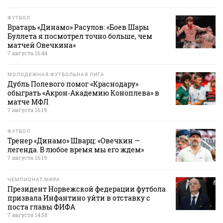
ФУТБОЛ
Вратарь «Динамо» Расулов: «Боев Шары
Буллета я посмотрел точно больше, чем
матчей Овечкина»
7 августа 16:44
МОЛОДЕЖНАЯ ФУТБОЛЬНАЯ ЛИГА
Дубль Полевого помог «Краснодару»
обыграть «Акрон‑Академию Коноплева» в
матче МФЛ
7 августа 16:19
ФУТБОЛ
Тренер «Динамо» Шварц: «Овечкин —
легенда. В любое время мы его ждем»
7 августа 16:19
ЧЕМПИОНАТ МИРА
Президент Норвежской федерации футбола
призвала Инфантино уйти в отставку с
поста главы ФИФА
7 августа 14:58