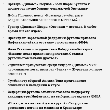
Вратарь «Динамо» Расулов: «Боев Шары Буллета я
посмотрел точно больше, чем матчей Овечкина»
Дубль Полевого помог «Краснодару» обыграть
«Акрон‑Академию Коноплева» в матче МФЛ
Тренер «Динамо» Шварц: «Овечкин — легенда. В любое
время мы его ждем»
Президент Норвежской федерации футбола призвала
Инфантино уйти в отставку с поста главы ФИФА
Инал Танашев — о судействе в Кабардино‑Балкарии:
«Бывало, когда прилично прилетало. С одним
футболистом начали драться»
«Удивляет присутствие среди лидеров «Динамо» Мх и
что слишком легко выиграл «Зенит» — Журавель о старте
сезона РПЛ
Футболисту сборной Англии Тони предъявлено
обвинение в нападении в клубе
Федерация футбола Албании отозвала поддержку
кандидатуры Инфантино на выборах президента ФИФА
«Понял, что я не такой уж и крутой». Сигурдссон
рассказал о погоне на машинах в Краснодаре