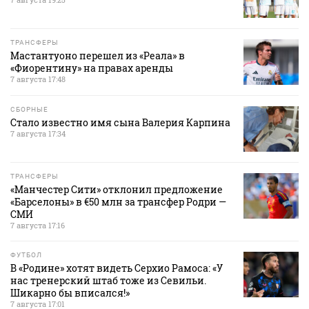
ТРАНСФЕРЫ
Мастантуоно перешел из «Реала» в
«Фиорентину» на правах аренды
7 августа 17:48
СБОРНЫЕ
Стало известно имя сына Валерия Карпина
7 августа 17:34
ТРАНСФЕРЫ
«Манчестер Сити» отклонил предложение
«Барселоны» в €50 млн за трансфер Родри —
СМИ
7 августа 17:16
ФУТБОЛ
В «Родине» хотят видеть Серхио Рамоса: «У
нас тренерский штаб тоже из Севильи.
Шикарно бы вписался!»
7 августа 17:01