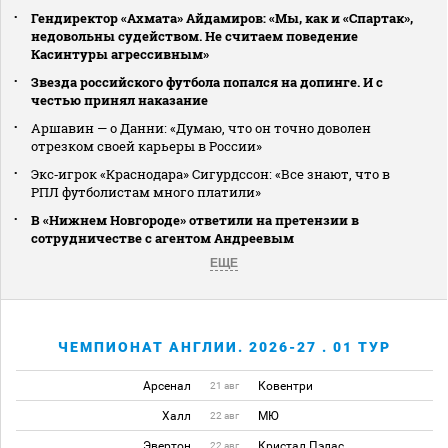
Гендиректор «Ахмата» Айдамиров: «Мы, как и «Спартак»,
недовольны судейством. Не считаем поведение
Касинтуры агрессивным»
Звезда российского футбола попался на допинге. И с
честью принял наказание
Аршавин — о Данни: «Думаю, что он точно доволен
отрезком своей карьеры в России»
Экс‑игрок «Краснодара» Сигурдссон: «Все знают, что в
РПЛ футболистам много платили»
В «Нижнем Новгороде» ответили на претензии в
сотрудничестве с агентом Андреевым
ЕЩЕ
ЧЕМПИОНАТ АНГЛИИ. 2026-27 . 01 ТУР
Арсенал
Ковентри
21 авг
Халл
МЮ
22 авг
Эвертон
Кристал Пэлас
22 авг