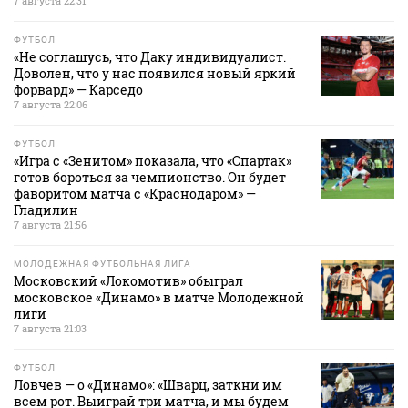
7 августа 22:31
ФУТБОЛ
«Не соглашусь, что Даку индивидуалист.
Доволен, что у нас появился новый яркий
форвард» — Карседо
7 августа 22:06
ФУТБОЛ
«Игра с «Зенитом» показала, что «Спартак»
готов бороться за чемпионство. Он будет
фаворитом матча с «Краснодаром» —
Гладилин
7 августа 21:56
МОЛОДЕЖНАЯ ФУТБОЛЬНАЯ ЛИГА
Московский «Локомотив» обыграл
московское «Динамо» в матче Молодежной
лиги
7 августа 21:03
ФУТБОЛ
Ловчев — о «Динамо»: «Шварц, заткни им
всем рот. Выиграй три матча, и мы будем