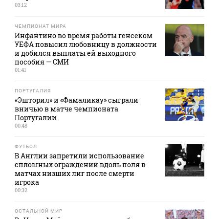
03:12
ЧЕМПИОНАТ МИРА
Инфантино во время работы генсеком
УЕФА повысил любовницу в должности
и добился выплаты ей выходного
пособия — СМИ
01:41
ПОРТУГАЛИЯ
«Эшторил» и «Фамаликау» сыграли
вничью в матче чемпионата
Португалии
00:48
ФУТБОЛ
В Англии запретили использование
сплошных ограждений вдоль поля в
матчах низших лиг после смерти
игрока
00:32
ОСТАЛЬНОЙ МИР