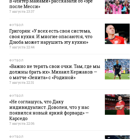
В «Интер Майами» рассказали об «эре
после Месси»
7 августа 23:37
ФУТБОЛ
Григорян: «У всех есть своя система,
своя кухня. И многие опасаются, что
Дзюба может нарушить эту кухню»
7 августа 22:44
ФУТБОЛ
«Важно не терять свои очки. Там, где мы
должны брать их». Михаил Кержаков —
о матче «Зенита» с «Родиной»
7 августа 22:31
ФУТБОЛ
«Не соглашусь, что Даку
индивидуалист. Доволен, что у нас
появился новый яркий форвард» —
Карседо
7 августа 22:06
ФУТБОЛ