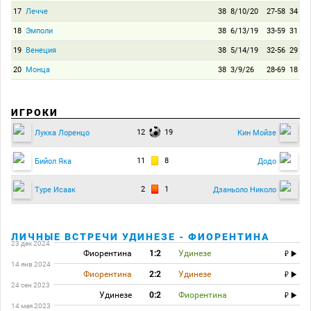
17
Лечче
38
8/10/20
27-58
34
18
Эмполи
38
6/13/19
33-59
31
19
Венеция
38
5/14/19
32-56
29
20
Монца
38
3/9/26
28-69
18
ИГРОКИ
12
19
Лукка Лоренцо
Кин Мойзе
11
8
Бийол Яка
Додо
2
1
Туре Исаак
Дзаньоло Николо
ЛИЧНЫЕ ВСТРЕЧИ УДИНЕЗЕ - ФИОРЕНТИНА
23 дек 2024
Фиорентина
1:2
Удинезе
14 янв 2024
Фиорентина
2:2
Удинезе
24 сен 2023
Удинезе
0:2
Фиорентина
14 мая 2023