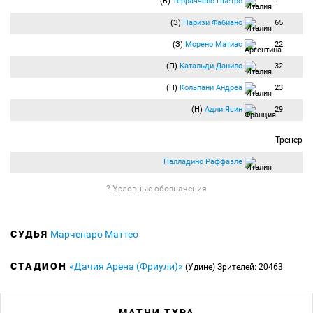
(В)
Терраччано Пьетро
1
(З)
Паризи Фабиано
65
(З)
Морено Матиас
22
(П)
Катальди Данило
32
(П)
Кольпани Андреа
23
(Н)
Адли Ясин
29
Тренер
Палладино Раффаэле
? Условные обозначения
СУДЬЯ
Марченаро Маттео
СТАДИОН
«Дачия Арена (Фриули)»
(Удине)
Зрителей: 20463
МАТЧИ ТУРА