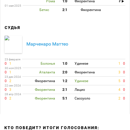
Рома
1:0
Фиорентина
01 мая 2025
Бетис
2:1
Фиорентина
СУДЬЯ
Марченаро Маттео
23 февраля
0
1
Болонья
1:0
Удинезе
1
0
30 ноя 2025
0
1
Аталанта
2:0
Фиорентина
3
0
23 дек 2024
0
2
Фиорентина
1:2
Удинезе
5
0
22 сен 2024
0
3
Фиорентина
2:1
Лацио
4
0
28 апр 2024
0
2
Фиорентина
5:1
Сассуоло
2
0
КТО ПОБЕДИТ? ИТОГИ ГОЛОСОВАНИЯ: