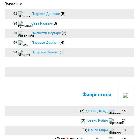
Запасные
93
Паделли Даниэле
(В)
90
Сава Рэзван
(В)
30
Джанетти Лаутаро
(З)
99
Писарро Дамиан
(Н)
20
Пафунди Симоне
(Н)
Фиорентина
(В)
де Хеа Давид
43
(З)
Гозенс Робин
21
(З)
Пабло Мари
18