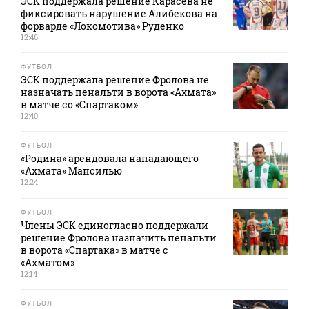
ЭСК поддержала решение Карасева не
фиксировать нарушение Алибекова на
форварде «Локомотива» Руденко
12:46
ФУТБОЛ
ЭСК поддержала решение Фролова не
назначать пенальти в ворота «Ахмата»
в матче со «Спартаком»
12:40
ФУТБОЛ
«Родина» арендовала нападающего
«Ахмата» Мансилью
12:24
ФУТБОЛ
Члены ЭСК единогласно поддержали
решение Фролова назначить пенальти
в ворота «Спартака» в матче с
«Ахматом»
12:14
ФУТБОЛ