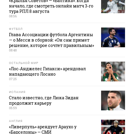
«Крылья Советов» — «Балтика»: когда
начало, где смотреть онлайн матч 3‑го
тура РПЛ 8 августа
08:56
ФУТБОЛ
Глава Ассоциации футбола Аргентины
— о Месси в сборной: «Он сам примет
решение, которое сочтет правильным»
08:48
ОСТАЛЬНОЙ МИР
«Лос‑Анджелес Гэлакси» арендовал
нападающего Лосано
07:25
ИСПАНИЯ
Стало известно, где Люка Зидан
продолжит карьеру
05:59
АНГЛИЯ
«Ливерпуль» арендует Араухо у
«Барселоны» — СМИ