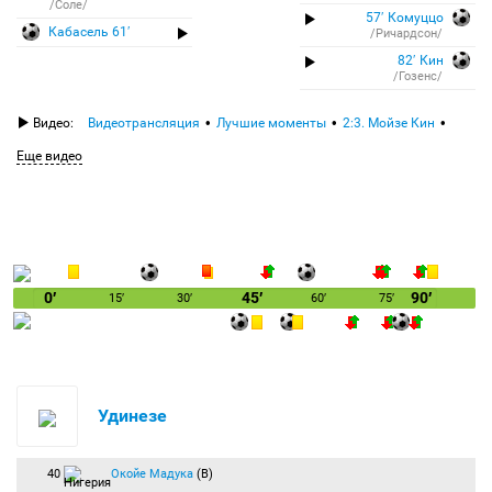
/Соле/
57′ Комуццо
Кабасель 61′
/Ричардсон/
82′ Кин
/Гозенс/
Видео:
Видеотрансляция
Лучшие моменты
2:3. Мойзе Кин
Еще видео
0′
45′
90′
15′
30′
60′
75′
Удинезе
40
Окойе Мадука
(В)