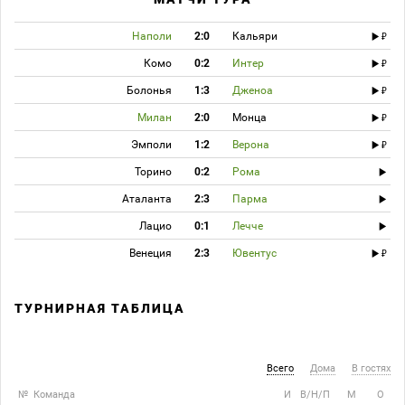
Наполи
2:0
Кальяри
Комо
0:2
Интер
Болонья
1:3
Дженоа
Милан
2:0
Монца
Эмполи
1:2
Верона
Торино
0:2
Рома
Аталанта
2:3
Парма
Лацио
0:1
Лечче
Венеция
2:3
Ювентус
ТУРНИРНАЯ ТАБЛИЦА
Всего
Дома
В гостях
№
Команда
И
В/Н/П
М
О