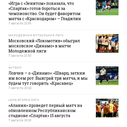
«Игра с «Зенитом» показала, что
«Спартак» готов бороться за
чемпионство. Он будет фаворитом
матча с «Краснодаром» — Гладилин
7 августа 21:56
МОЛОДЕЖНАЯ ФУТБОЛЬНАЯ ЛИГА
Московский «Локомотив» обыграл
московское «Динамо» в матче
Молодежной лиги
7 августа 21:03
ФУТБОЛ
Ловчев — о «Динамо»: «Шварц, заткни
им всем рот. Выиграй три матча, и мы
будем тут говорить: «Красавец»
7 августа 20:22
LEON-ВТОРАЯ ЛИГА
«Алания» проведет первый матч на
обновленном Республиканском
стадионе «Спартак» 15 августа
7 августа 20:18