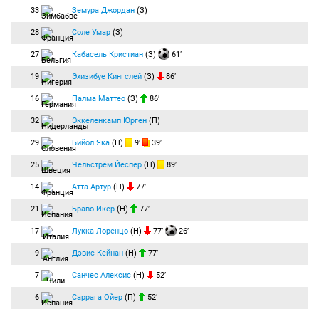
33
Земура Джордан
(З)
28
Соле Умар
(З)
27
Кабасель Кристиан
(З)
61′
19
Эхизибуе Кингслей
(З)
86′
16
Палма Маттео
(З)
86′
32
Эккеленкамп Юрген
(П)
29
Бийол Яка
(П)
9′
39′
25
Чельстрём Йеспер
(П)
89′
14
Атта Артур
(П)
77′
21
Браво Икер
(Н)
77′
17
Лукка Лоренцо
(Н)
77′
26′
9
Дэвис Кейнан
(Н)
77′
7
Санчес Алексис
(Н)
52′
6
Саррага Ойер
(П)
52′