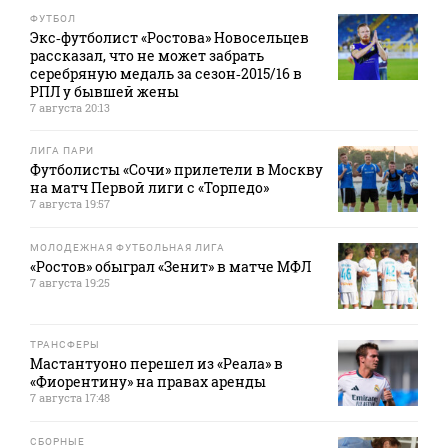
ФУТБОЛ
Экс‑футболист «Ростова» Новосельцев
рассказал, что не может забрать
серебряную медаль за сезон‑2015/16 в
РПЛ у бывшей жены
7 августа 20:13
ЛИГА ПАРИ
Футболисты «Сочи» прилетели в Москву
на матч Первой лиги с «Торпедо»
7 августа 19:57
МОЛОДЕЖНАЯ ФУТБОЛЬНАЯ ЛИГА
«Ростов» обыграл «Зенит» в матче МФЛ
7 августа 19:25
ТРАНСФЕРЫ
Мастантуоно перешел из «Реала» в
«Фиорентину» на правах аренды
7 августа 17:48
СБОРНЫЕ