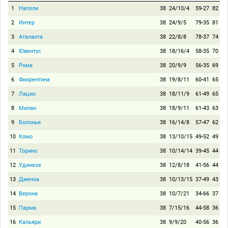
1
Наполи
38
24/10/4
59-27
82
2
Интер
38
24/9/5
79-35
81
3
Аталанта
38
22/8/8
78-37
74
4
Ювентус
38
18/16/4
58-35
70
5
Рома
38
20/9/9
56-35
69
6
Фиорентина
38
19/8/11
60-41
65
7
Лацио
38
18/11/9
61-49
65
8
Милан
38
18/9/11
61-43
63
9
Болонья
38
16/14/8
57-47
62
10
Комо
38
13/10/15
49-52
49
11
Торино
38
10/14/14
39-45
44
12
Удинезе
38
12/8/18
41-56
44
13
Дженоа
38
10/13/15
37-49
43
14
Верона
38
10/7/21
34-66
37
15
Парма
38
7/15/16
44-58
36
16
Кальяри
38
9/9/20
40-56
36