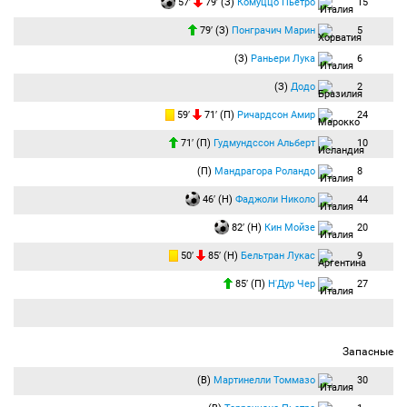
57′
79′ (З)
Комуццо Пьетро
15
79′ (З)
Понграчич Марин
5
(З)
Раньери Лука
6
(З)
Додо
2
59′
71′ (П)
Ричардсон Амир
24
71′ (П)
Гудмундссон Альберт
10
(П)
Мандрагора Роландо
8
46′ (Н)
Фаджоли Николо
44
82′ (Н)
Кин Мойзе
20
50′
85′ (Н)
Бельтран Лукас
9
85′ (П)
Н'Дур Чер
27
Запасные
(В)
Мартинелли Томмазо
30