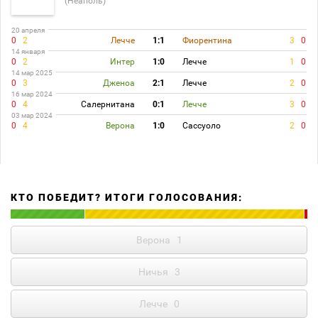
(Неаполь)
20 апреля
0
2
Лечче
1:1
Фиорентина
3
0
14 января
0
2
Интер
1:0
Лечче
1
0
14 мар 2025
0
3
Дженоа
2:1
Лечче
2
0
16 мар 2024
0
4
Салернитана
0:1
Лечче
3
0
03 мар 2024
0
4
Верона
1:0
Сассуоло
2
0
КТО ПОБЕДИТ? ИТОГИ ГОЛОСОВАНИЯ:
Верона
1
Ничья
3
Лечче
0