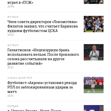
играл в «ПСЖ»
20:54
ФУТБОЛ
Член совета директоров «Локомотива»
Филатов заявил, что считает Баринова
худшим футболистом ЦСКА
20:52
ФУТБОЛ
Галактионов: «Нецензурную брань
использовать нельзя. После бронзового
сезона рассчитывали на другое
развитие событий»
20:51
АЛЬФА-БАНК РПЛ
Футболист «Акрона» установил рекорд
РПЛ по заблокированным ударам за
матч
20:51
СЕРБИЯ
Црвена Звезда - Нови-Пазар.