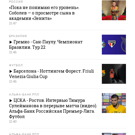
РОССИЯ
«Пока не понимаю его уровень».
Соболев — о просмотре сына в
академии «Зенита»
21:47
БРАЗИЛИЯ
Гремио - Сан-Паулу. Чемпионат
Бразилии. Тур 22
21:46
ФУТБОЛ
Барселона - Ноттингем Форест. Friuli
Venezia Giulia Cup
21:46
АЛЬФА-БАНК РПЛ
ЦСКА - Ростов. Интервью Тимура
Сулейманова в перерыве матча (видео).
Альфа-Банк Российская Премьер-Лига.
Футбол
21:40
АЛЬФА-БАНК РПЛ