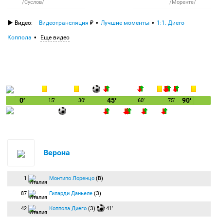
/Суслов/
/Моренте/
Видео:
Видеотрансляция
Лучшие моменты
1:1. Диего
Коппола
Еще видео
0′
45′
90′
15′
30′
60′
75′
Верона
1
Монтипо Лоренцо
(В)
87
Гиларди Даньеле
(З)
42
Коппола Диего
(З)
41′