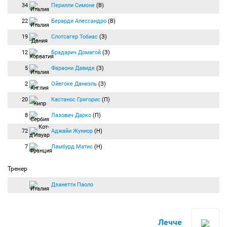
34
Перилли Симоне
(В)
22
Берарди Алессандро
(В)
19
Слотсагер Тобиас
(З)
12
Брадарич Домагой
(З)
5
Фараони Давиде
(З)
2
Ойегоке Даниэль
(З)
20
Кастанос Григорис
(П)
8
Лазович Дарко
(П)
72
Аджайи Жуниор
(Н)
7
Ламбурд Матис
(Н)
Тренер
Дзанетти Паоло
Лечче