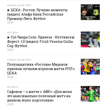
АЛЬФА-БАНК РПЛ
ЦСКА - Ростов. Лучшие моменты
(видео). Альфа-Банк Российская
Премьер-Лига. Футбол
22:38
ФУТБОЛ
Гол Умара Соле. Удинезе - Ноттингем
Форест. 1:0 (видео). Friuli Venezia Giulia
Cup. Футбол
22:33
АЛЬФА-БАНК РПЛ
Полузащитник «Ростова» Миронов
признан лучшим игроком матча РПЛ с
ЦСКА
22:28
ФУТБОЛ
Сафонов — о матче с «МЮ»: «Для меня
это максимально полезный матч на
данном этапе подготовки»
22:22