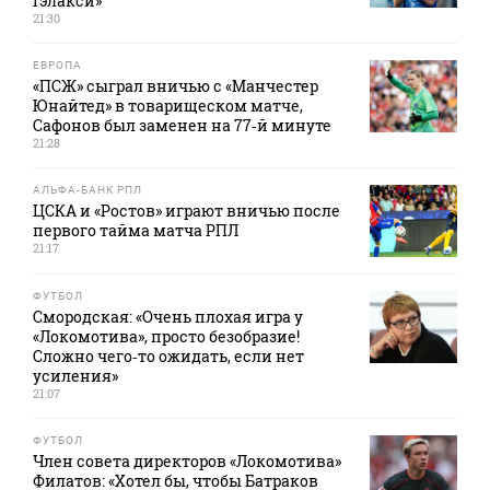
Гэлакси»
21:30
ЕВРОПА
«ПСЖ» сыграл вничью с «Манчестер
Юнайтед» в товарищеском матче,
Сафонов был заменен на 77‑й минуте
21:28
АЛЬФА-БАНК РПЛ
ЦСКА и «Ростов» играют вничью после
первого тайма матча РПЛ
21:17
ФУТБОЛ
Смородская: «Очень плохая игра у
«Локомотива», просто безобразие!
Сложно чего‑то ожидать, если нет
усиления»
21:07
ФУТБОЛ
Член совета директоров «Локомотива»
Филатов: «Хотел бы, чтобы Батраков