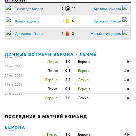
ИГРОКИ
6
11
Тенгстедт Каспер
Крстович Никола
10
6
Коппола Диего
Крстович Никола
1
2
Давидович Павел
Жильбер Фредерик
ЛИЧНЫЕ ВСТРЕЧИ ВЕРОНА - ЛЕЧЧЕ
29 окт 2024
Лечче
1:0
Верона
10 мар 2024
Лечче
0:1
Верона
27 ноя 2023
Верона
2:2
Лечче
07 мая 2023
Лечче
0:1
Верона
21 янв 2023
Верона
2:0
Лечче
ПОСЛЕДНИЕ 5 МАТЧЕЙ КОМАНД
ВЕРОНА
03 мая 2025
Интер
1:0
Верона