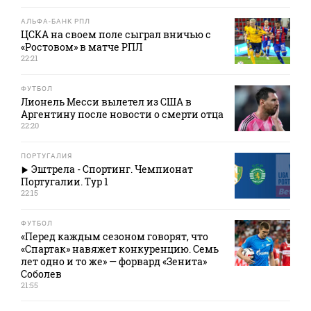
АЛЬФА-БАНК РПЛ
ЦСКА на своем поле сыграл вничью с
«Ростовом» в матче РПЛ
22:21
ФУТБОЛ
Лионель Месси вылетел из США в
Аргентину после новости о смерти отца
22:20
ПОРТУГАЛИЯ
Эштрела - Спортинг. Чемпионат
Португалии. Тур 1
22:15
ФУТБОЛ
«Перед каждым сезоном говорят, что
«Спартак» навяжет конкуренцию. Семь
лет одно и то же» — форвард «Зенита»
Соболев
21:55