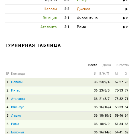
Торино
0:2
Интер
Наполи
2:2
Дженоа
Венеция
2:1
Фиорентина
Аталанта
2:1
Рома
ТУРНИРНАЯ ТАБЛИЦА
Всего
Дома
В гостях
№
Команда
И
В/Н/П
М
О
1
Наполи
36
23/9/4
57-27
78
2
Интер
36
23/8/5
75-33
77
3
Аталанта
36
21/8/7
73-32
71
4
Ювентус
36
16/16/4
53-33
64
5
Лацио
36
18/10/8
59-46
64
6
Рома
36
18/9/9
51-34
63
7
Болонья
36
16/14/6
54-41
62