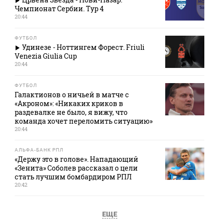
Чемпионат Сербии. Тур 4
20:44
ФУТБОЛ
Удинезе - Ноттингем Форест. Friuli
Venezia Giulia Cup
20:44
ФУТБОЛ
Галактионов о ничьей в матче с
«Акроном»: «Никаких криков в
раздевалке не было, я вижу, что
команда хочет переломить ситуацию»
20:44
АЛЬФА-БАНК РПЛ
«Держу это в голове». Нападающий
«Зенита» Соболев рассказал о цели
стать лучшим бомбардиром РПЛ
20:42
ЕЩЕ