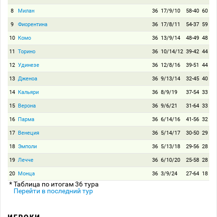
8
Милан
36
17/9/10
58-40
60
9
Фиорентина
36
17/8/11
54-37
59
10
Комо
36
13/9/14
48-49
48
11
Торино
36
10/14/12
39-42
44
12
Удинезе
36
12/8/16
39-51
44
13
Дженоа
36
9/13/14
32-45
40
14
Кальяри
36
8/9/19
37-54
33
15
Верона
36
9/6/21
31-64
33
16
Парма
36
6/14/16
41-56
32
17
Венеция
36
5/14/17
30-50
29
18
Эмполи
36
5/13/18
29-56
28
19
Лечче
36
6/10/20
25-58
28
20
Монца
36
3/9/24
27-64
18
* Таблица по итогам 36 тура
Перейти в последний тур