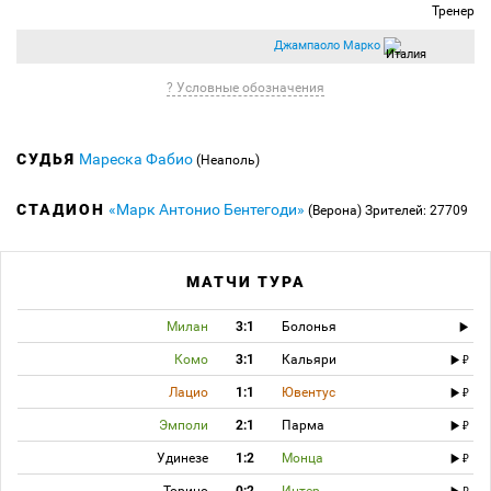
Тренер
Джампаоло Марко
? Условные обозначения
СУДЬЯ
Мареска Фабио
(Неаполь)
СТАДИОН
«Марк Антонио Бентегоди»
(Верона)
Зрителей: 27709
МАТЧИ ТУРА
Милан
3:1
Болонья
Комо
3:1
Кальяри
Лацио
1:1
Ювентус
Эмполи
2:1
Парма
Удинезе
1:2
Монца