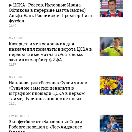
ЦСКА - Ростов. Интервью Ивана
Облякова в перерыве матча (видео).
Альфа-Банк Российская Премьер-Лига.
Футбол
21:40
ФУТБОЛ
Казарцев имел основания для
назначения пенальти в ворота ЦСКА в
первом тайме матча с «Ростовом»,
заявил экс‑арбитр ФИФА
21:37
ФУТБОЛ
Нападающий «Ростова» Сулейманов:
«Судья не заметил пенальти в
штрафной площади ЦСКА в первом
тайме, Лусиано заплел мне ноги»
21:31
ТРАНСФЕРЫ
Экс‑футболист «Барселоны» Серхи
Роберто перешел в «Лос‑Анджелес