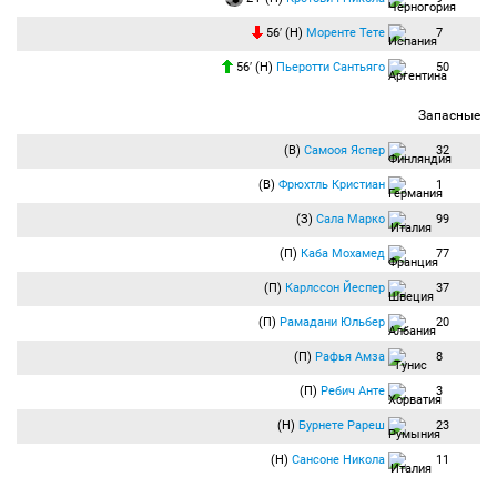
56′ (Н)
Моренте Тете
7
56′ (Н)
Пьеротти Сантьяго
50
Запасные
(В)
Самооя Яспер
32
(В)
Фрюхтль Кристиан
1
(З)
Сала Марко
99
(П)
Каба Мохамед
77
(П)
Карлссон Йеспер
37
(П)
Рамадани Юльбер
20
(П)
Рафья Амза
8
(П)
Ребич Анте
3
(Н)
Бурнете Рареш
23
(Н)
Сансоне Никола
11