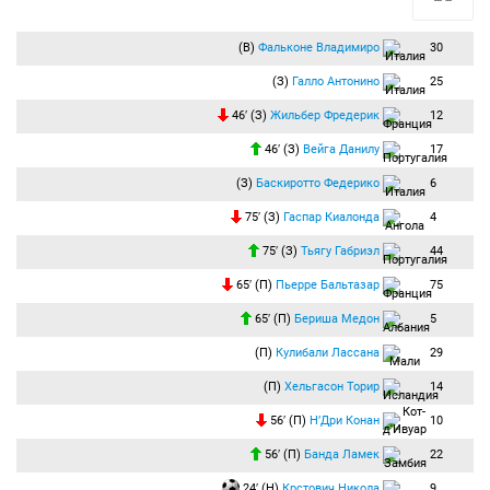
(В)
Фальконе Владимиро
30
(З)
Галло Антонино
25
46′ (З)
Жильбер Фредерик
12
46′ (З)
Вейга Данилу
17
(З)
Баскиротто Федерико
6
75′ (З)
Гаспар Киалонда
4
75′ (З)
Тьягу Габриэл
44
65′ (П)
Пьерре Бальтазар
75
65′ (П)
Бериша Медон
5
(П)
Кулибали Лассана
29
(П)
Хельгасон Торир
14
56′ (П)
Н’Дри Конан
10
56′ (П)
Банда Ламек
22
24′ (Н)
Крстович Никола
9