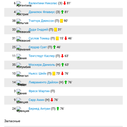
6
Валентини Николас
(З)
81′
4
Данилюк Флавиус
(З)
81′
38
Тчатчуа Джексон
(П)
90′
33
Дуда Ондрей
(П)
31′
31
Суслов Томаш
(П)
15′
46′
25
Сердар Суат
(П)
46′
11
Тенгстедт Каспер
(П)
63′
35
Москера Даниэль
(Н)
63′
10
Ньясс Шейх
(П)
73′
76′
14
Ливраменто Дайлон
(Н)
76′
3
Фресе Мартин
(П)
9
Сарр Амин
(Н)
76′
24
Бернед Антуан
(П)
76′
Запасные