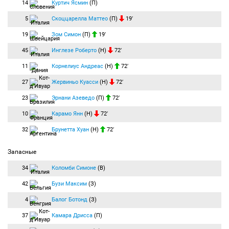
14
Куртич Ясмин
(П)
5
Скоццарелла Маттео
(П)
19′
19
Зом Симон
(П)
19′
45
Инглезе Роберто
(Н)
72′
11
Корнелиус Андреас
(Н)
72′
27
Жервиньо Куасси
(Н)
72′
23
Эрнани Азеведо
(П)
72′
10
Карамо Янн
(Н)
72′
32
Брунетта Хуан
(Н)
72′
Запасные
34
Коломби Симоне
(В)
42
Бузи Максим
(З)
4
Балог Ботонд
(З)
37
Камара Дрисса
(П)