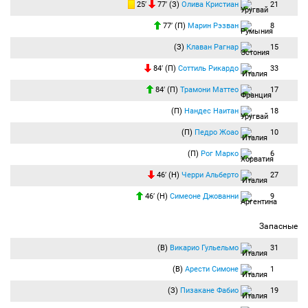
25′
77′ (З)
Олива Кристиан
21
77′ (П)
Марин Рэзван
8
(З)
Клаван Рагнар
15
84′ (П)
Соттиль Рикардо
33
84′ (П)
Трамони Маттео
17
(П)
Нандес Наитан
18
(П)
Педро Жоао
10
(П)
Рог Марко
6
46′ (Н)
Черри Альберто
27
46′ (Н)
Симеоне Джованни
9
Запасные
(В)
Викарио Гульельмо
31
(В)
Арести Симоне
1
(З)
Пизакане Фабио
19