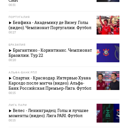
СМИ
00:31
ПОРТУГАЛИЯ
Бенфика - Академику де Визеу. Голы
(видео). Чемпионат Португалии. Футбол
00:27
БРАЗИЛИЯ
Брагантино - Коринтианс. Чемпионат
Бразилии. Тур 22
00:20
АЛЬФА-БАНК РПЛ
Спартак - Краснодар. Интервью Хуана
Карседо после матча (видео). Альфа-
Банк Российская Премьер-Лига. Футбол
00:15
ЛИГА ПАРИ
Велес - Ленинградец. Голы и лучшие
моменты (видео). Лига PARI. Футбол
00:15