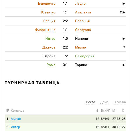
Беневенто
1:1
Лацио
Ювентус
1:1
Аталанта
T
Специя
2:2
Болонья
Фиорентина
1:1
Сассуоло
Интер
1:0
Наполи
Дженоа
2:2
Милан
T
Верона
1:2
Сампдория
Рома
3:1
Торино
ТУРНИРНАЯ ТАБЛИЦА
Всего
Дома
В гостях
№
Команда
И
В/Н/П
М
О
1
Милан
12
8/4/0
27-13
28
2
Интер
12
8/3/1
30-15
27