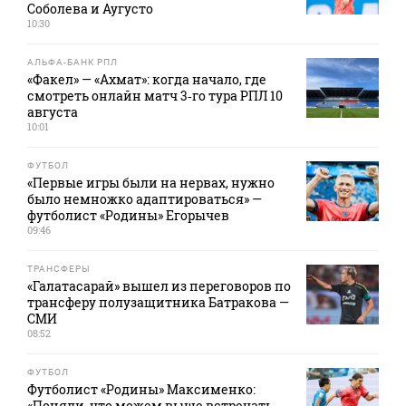
Соболева и Аугусто
10:30
АЛЬФА-БАНК РПЛ
«Факел» — «Ахмат»: когда начало, где
смотреть онлайн матч 3‑го тура РПЛ 10
августа
10:01
ФУТБОЛ
«Первые игры были на нервах, нужно
было немножко адаптироваться» —
футболист «Родины» Егорычев
09:46
ТРАНСФЕРЫ
«Галатасарай» вышел из переговоров по
трансферу полузащитника Батракова —
СМИ
08:52
ФУТБОЛ
Футболист «Родины» Максименко:
«Поняли, что можем выше встречать