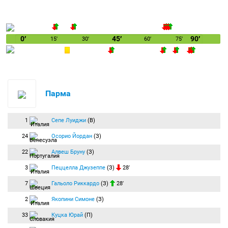
0′
45′
90′
15′
30′
60′
75′
Парма
1
Сепе Луиджи
(В)
24
Осорио Йордан
(З)
22
Алвеш Бруну
(З)
3
Пеццелла Джузеппе
(З)
28′
7
Гальоло Риккардо
(З)
28′
2
Якопини Симоне
(З)
33
Куцка Юрай
(П)