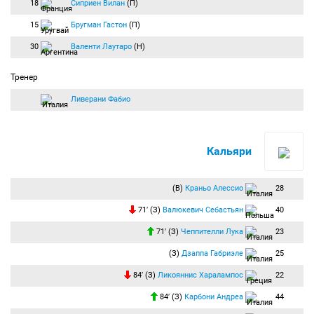
18
Сиприен Вилан
(П)
15
Бругман Гастон
(П)
30
Валенти Лаутаро
(Н)
Тренер
Ливерани Фабио
Кальяри
(В)
Краньо Алессио
28
71′ (З)
Валюкевич Себастьян
40
71′ (З)
Чеппителли Лука
23
(З)
Дзаппа Габриэле
25
84′ (З)
Ликояннис Харалампос
22
84′ (З)
Карбони Андреа
44