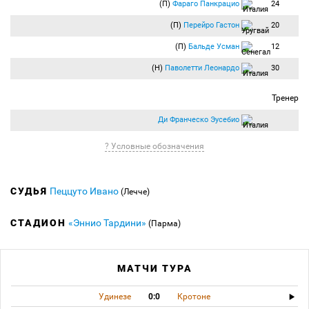
(П)
Фараго Панкрацио
24
(П)
Перейро Гастон
20
(П)
Бальде Усман
12
(Н)
Паволетти Леонардо
30
Тренер
Ди Франческо Эусебио
? Условные обозначения
СУДЬЯ
Пеццуто Ивано
(Лечче)
СТАДИОН
«Эннио Тардини»
(Парма)
МАТЧИ ТУРА
Удинезе
0:0
Кротоне