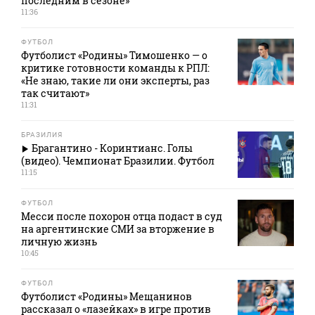
последним в сезоне»
11:36
ФУТБОЛ
Футболист «Родины» Тимошенко — о
критике готовности команды к РПЛ:
«Не знаю, такие ли они эксперты, раз
так считают»
11:31
БРАЗИЛИЯ
Брагантино - Коринтианс. Голы
(видео). Чемпионат Бразилии. Футбол
11:15
ФУТБОЛ
Месси после похорон отца подаст в суд
на аргентинские СМИ за вторжение в
личную жизнь
10:45
ФУТБОЛ
Футболист «Родины» Мещанинов
рассказал о «лазейках» в игре против