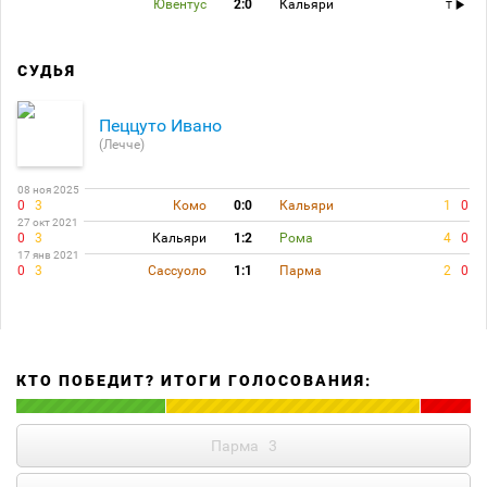
Ювентус
2:0
Кальяри
T
СУДЬЯ
Пеццуто Ивано
(Лечче)
08 ноя 2025
0
3
Комо
0:0
Кальяри
1
0
27 окт 2021
0
3
Кальяри
1:2
Рома
4
0
17 янв 2021
0
3
Сассуоло
1:1
Парма
2
0
КТО ПОБЕДИТ? ИТОГИ ГОЛОСОВАНИЯ:
Парма
3