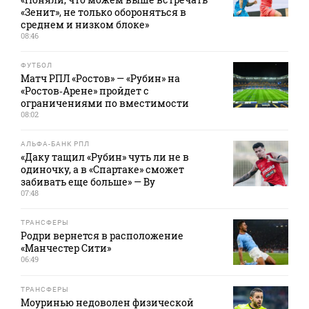
«Зенит», не только обороняться в
среднем и низком блоке»
08:46
ФУТБОЛ
Матч РПЛ «Ростов» — «Рубин» на
«Ростов‑Арене» пройдет с
ограничениями по вместимости
08:02
АЛЬФА-БАНК РПЛ
«Даку тащил «Рубин» чуть ли не в
одиночку, а в «Спартаке» сможет
забивать еще больше» — Ву
07:48
ТРАНСФЕРЫ
Родри вернется в расположение
«Манчестер Сити»
06:49
ТРАНСФЕРЫ
Моуринью недоволен физической