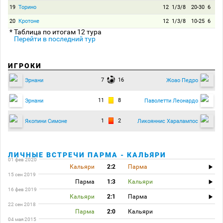
19
Торино
12
1/3/8
20-30
6
20
Кротоне
12
1/3/8
10-25
6
* Таблица по итогам 12 тура
Перейти в последний тур
ИГРОКИ
7
16
Эрнани
Жоао Педро
11
8
Эрнани
Паволетти Леонардо
1
2
Якопини Симоне
Ликояннис Харалампос
ЛИЧНЫЕ ВСТРЕЧИ ПАРМА - КАЛЬЯРИ
01 фев 2020
Кальяри
2:2
Парма
15 сен 2019
Парма
1:3
Кальяри
16 фев 2019
Кальяри
2:1
Парма
22 сен 2018
Парма
2:0
Кальяри
04 мая 2015