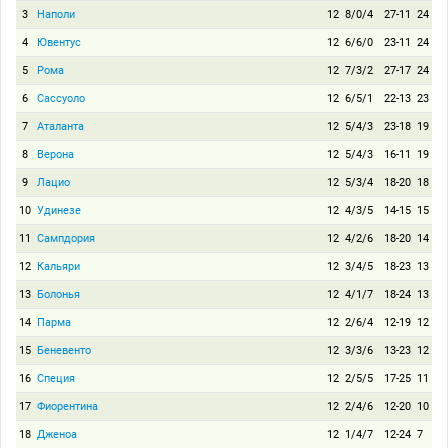
3
Наполи
12
8/0/4
27-11
24
4
Ювентус
12
6/6/0
23-11
24
5
Рома
12
7/3/2
27-17
24
6
Сассуоло
12
6/5/1
22-13
23
7
Аталанта
12
5/4/3
23-18
19
8
Верона
12
5/4/3
16-11
19
9
Лацио
12
5/3/4
18-20
18
10
Удинезе
12
4/3/5
14-15
15
11
Сампдория
12
4/2/6
18-20
14
12
Кальяри
12
3/4/5
18-23
13
13
Болонья
12
4/1/7
18-24
13
14
Парма
12
2/6/4
12-19
12
15
Беневенто
12
3/3/6
13-23
12
16
Специя
12
2/5/5
17-25
11
17
Фиорентина
12
2/4/6
12-20
10
18
Дженоа
12
1/4/7
12-24
7