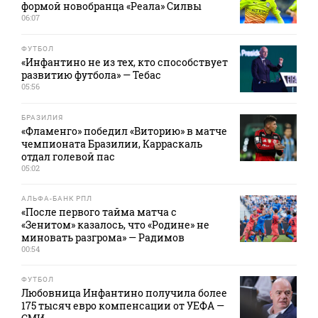
формой новобранца «Реала» Силвы
06:07
ФУТБОЛ
«Инфантино не из тех, кто способствует
развитию футбола» — Тебас
05:56
БРАЗИЛИЯ
«Фламенго» победил «Виторию» в матче
чемпионата Бразилии, Карраскаль
отдал голевой пас
05:02
АЛЬФА-БАНК РПЛ
«После первого тайма матча с
«Зенитом» казалось, что «Родине» не
миновать разгрома» — Радимов
00:54
ФУТБОЛ
Любовница Инфантино получила более
175 тысяч евро компенсации от УЕФА —