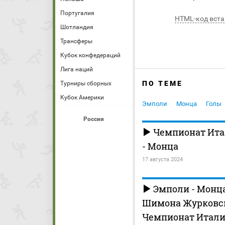
Португалия
HTML-код вста
Шотландия
Трансферы
Кубок конфедераций
Лига наций
ПО ТЕМЕ
Турниры сборных
Кубок Америки
Эмполи
Монца
Голы
Россия
Чемпионат Ита
- Монца
17 августа 2024
Эмполи - Монца.
Шимона Журковско
Чемпионат Итали