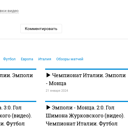
вки видео
Комментировать
Футбол
Европа
Италия
Обзоры матчей
лии. Эмполи
Чемпионат Италии. Эмполи
- Монца
21 января 2024
 3:0. Гол
Эмполи - Монца. 2:0. Гол
го (видео).
Шимона Журковского (видео).
и. Футбол
Чемпионат Италии. Футбол