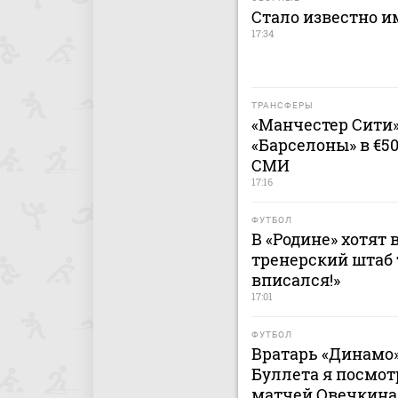
Стало известно и
17:34
ТРАНСФЕРЫ
«Манчестер Сити
«Барселоны» в €5
СМИ
17:16
ФУТБОЛ
В «Родине» хотят 
тренерский штаб 
вписался!»
17:01
ФУТБОЛ
Вратарь «Динамо»
Буллета я посмот
матчей Овечкина