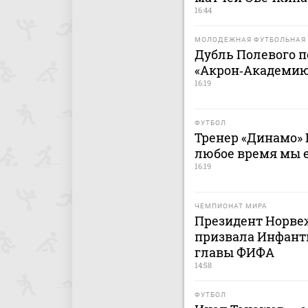
16:44
МОЛОДЕЖНАЯ ФУТБОЛЬНАЯ 
Дубль Полевого п
«Акрон‑Академию
16:19
ФУТБОЛ
Тренер «Динамо» 
любое время мы 
16:19
ЧЕМПИОНАТ МИРА
Президент Норве
призвала Инфанти
главы ФИФА
14:58
ФУТБОЛ