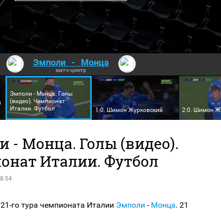
Эмполи
-
Монца
матч-центр
Эмполи - Монца. Голы
(видео). Чемпионат
и
Италии. Футбол
1:0. Шимон Журковский
2:0. Шимон Ж
 - Монца. Голы (видео).
онат Италии. Футбол
8:54
 21-го тура чемпионата Италии
Эмполи
-
Монца
. 21