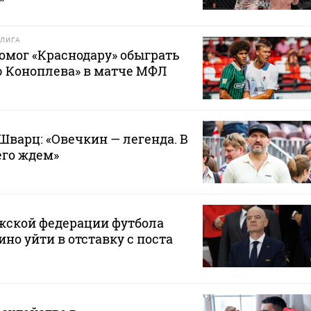
ЛИГА
омог «Краснодару» обыграть
 Коноплева» в матче МФЛ
Шварц: «Овечкин — легенда. В
его ждем»
жской федерации футбола
но уйти в отставку с поста