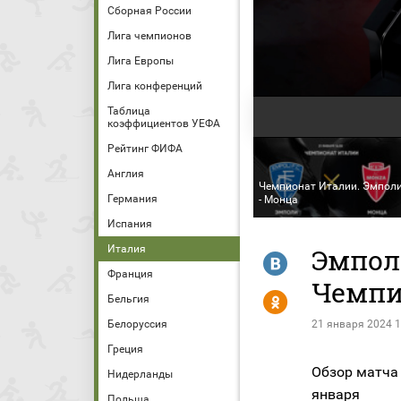
Сборная России
Лига чемпионов
Лига Европы
Лига конференций
Таблица
коэффициентов УЕФА
Рейтинг ФИФА
Англия
Чемпионат Италии. Эмпол
Германия
- Монца
Испания
Италия
Эмполи
R
Франция
Чемпи
Y
Бельгия
Белоруссия
21 января 2024 1
Греция
Обзор матча
Нидерланды
января
Польша