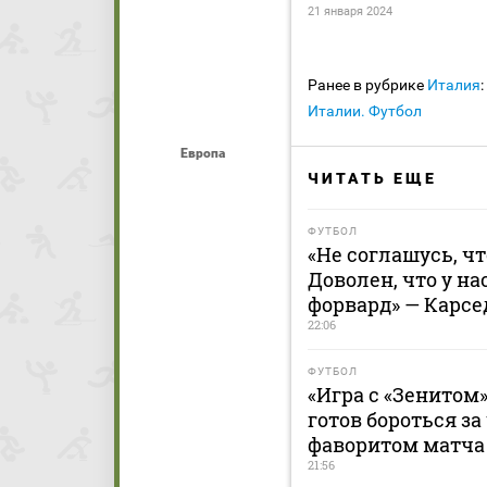
21 января 2024
Ранее в рубрике
Италия
:
Италии. Футбол
Европа
ЧИТАТЬ ЕЩЕ
ФУТБОЛ
«Не соглашусь, ч
Доволен, что у н
форвард» — Карсе
22:06
ФУТБОЛ
«Игра с «Зенитом»
готов бороться за
фаворитом матча 
21:56