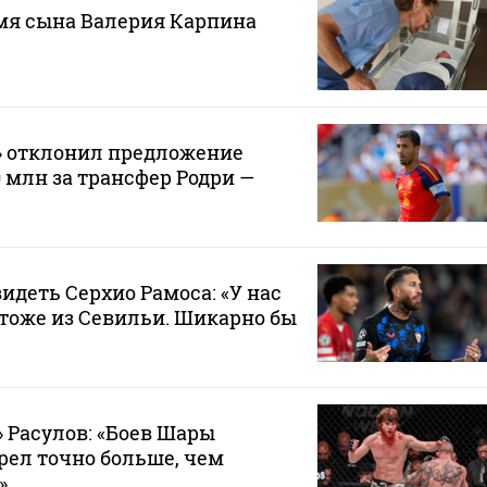
мя сына Валерия Карпина
» отклонил предложение
0 млн за трансфер Родри —
видеть Серхио Рамоса: «У нас
тоже из Севильи. Шикарно бы
 Расулов: «Боев Шары
рел точно больше, чем
»