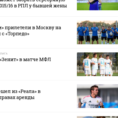
2015/16 в РПЛ у бывшей жены
» прилетели в Москву на
 с «Торпедо»
ЛИГА
 «Зенит» в матче МФЛ
шел из «Реала» в
правах аренды