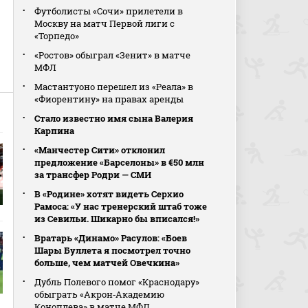
Футболисты «Сочи» прилетели в
Москву на матч Первой лиги с
«Торпедо»
«Ростов» обыграл «Зенит» в матче
МФЛ
Мастантуоно перешел из «Реала» в
«Фиорентину» на правах аренды
Стало известно имя сына Валерия
Карпина
«Манчестер Сити» отклонил
предложение «Барселоны» в €50 млн
за трансфер Родри — СМИ
В «Родине» хотят видеть Серхио
Рамоса: «У нас тренерский штаб тоже
из Севильи. Шикарно бы вписался!»
Вратарь «Динамо» Расулов: «Боев
Шары Буллета я посмотрел точно
больше, чем матчей Овечкина»
Дубль Полевого помог «Краснодару»
обыграть «Акрон‑Академию
Коноплева» в матче МФЛ