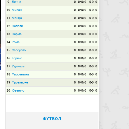
9
Лечче
0
0/0/0
0-0
0
10
Милан
0
0/0/0
0-0
0
11
Монца
0
0/0/0
0-0
0
12
Наполи
0
0/0/0
0-0
0
13
Парма
0
0/0/0
0-0
0
14
Рома
0
0/0/0
0-0
0
15
Сассуоло
0
0/0/0
0-0
0
16
Торино
0
0/0/0
0-0
0
урковский
3:0. Шимон Журковский
17
Удинезе
0
0/0/0
0-0
0
18
Фиорентина
0
0/0/0
0-0
0
19
Фрозиноне
0
0/0/0
0-0
0
20
Ювентус
0
0/0/0
0-0
0
ФУТБОЛ