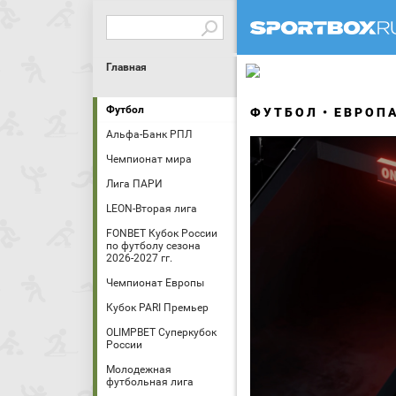
Главная
Футбол
ФУТБОЛ
ЕВРОП
Альфа-Банк РПЛ
Чемпионат мира
Лига ПАРИ
LEON-Вторая лига
FONBET Кубок России
по футболу сезона
2026-2027 гг.
Чемпионат Европы
Кубок PARI Премьер
OLIMPBET Суперкубок
России
Молодежная
футбольная лига