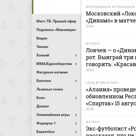
МОЛОДЕЖНАЯ ФУТБОЛЬНАЯ 
Московский «Лок
«Динамо» в матч
Матч ТВ. Прямой эфир
21:03
Подписка «Максимум»
Видео
ФУТБОЛ
Теннис
Ловчев — о «Дина
Хоккей
рот. Выиграй три 
говорить: «Краса
MMA/Единоборства
20:22
Фигурное катание
Биатлон
LEON-ВТОРАЯ ЛИГА
«Алания» проведе
Лыжные гонки
обновленном Рес
Бокс
«Спартак» 15 авгу
Допинг
20:18
Олимпийские игры
ФУТБОЛ
Формула-1
Экс‑футболист «Р
Баскетбол
рассказал, что н