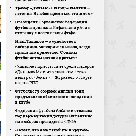
Тренер «Динамо» Шварц: «Овечкин —
легенда. В любое время мы его ждем»
Президент Норвежской федерации
футбола призвала Инфантино уйти в
отставку с поста главы ФИФА
Инал Танашев — о судействе в
Кабардино‑Балкарии: «Бывало, когда
прилично прилетало. С одним
футболистом начали драться»
«Удивляет присутствие среди лидеров
«Динамо» Мх и что слишком легко
выиграл «Зенит» — Журавель о старте
сезона РПЛ
Футболисту сборной Англии Тони
предъявлено обвинение в нападении
в клубе
Федерация футбола Албании отозвала
поддержку кандидатуры Инфантино
на выборах президента ФИФА
«Понял, что я не такой уж и крутой».
Сигурдссон рассказал о погоне на