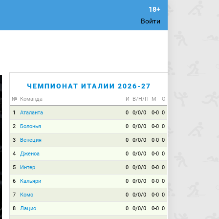
Войти
ЧЕМПИОНАТ ИТАЛИИ 2026-27
№
Команда
И
В/Н/П
М
О
1
Аталанта
0
0/0/0
0-0
0
2
Болонья
0
0/0/0
0-0
0
3
Венеция
0
0/0/0
0-0
0
4
Дженоа
0
0/0/0
0-0
0
5
Интер
0
0/0/0
0-0
0
6
Кальяри
0
0/0/0
0-0
0
7
Комо
0
0/0/0
0-0
0
8
Лацио
0
0/0/0
0-0
0