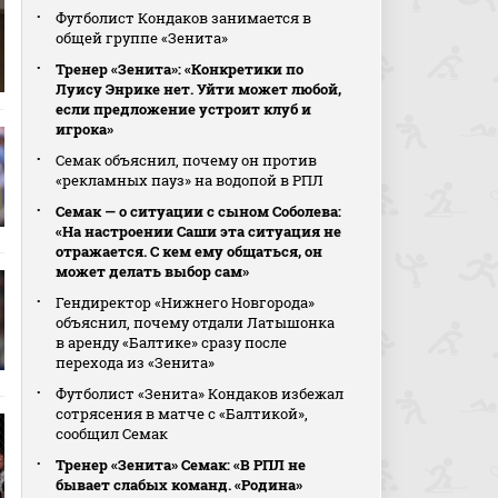
Футболист Кондаков занимается в
общей группе «Зенита»
Тренер «Зенита»: «Конкретики по
Луису Энрике нет. Уйти может любой,
если предложение устроит клуб и
игрока»
Семак объяснил, почему он против
«рекламных пауз» на водопой в РПЛ
Семак — о ситуации с сыном Соболева:
«На настроении Саши эта ситуация не
отражается. С кем ему общаться, он
может делать выбор сам»
Гендиректор «Нижнего Новгорода»
объяснил, почему отдали Латышонка
в аренду «Балтике» сразу после
перехода из «Зенита»
Футболист «Зенита» Кондаков избежал
сотрясения в матче с «Балтикой»,
сообщил Семак
Тренер «Зенита» Семак: «В РПЛ не
бывает слабых команд. «Родина»