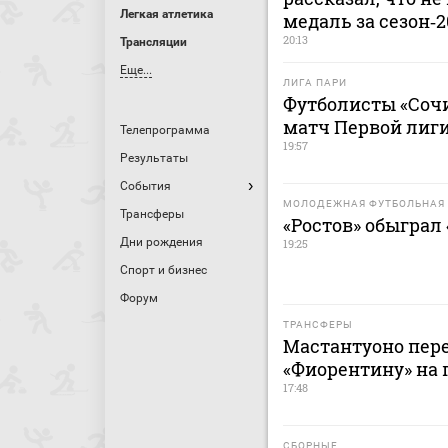
Легкая атлетика
медаль за сезон‑
20:13
Трансляции
Еще...
ЛИГА ПАРИ
Футболисты «Сочи
матч Первой лиги
Телепрограмма
19:57
Результаты
События
МОЛОДЕЖНАЯ ФУТБОЛЬНАЯ 
Трансферы
«Ростов» обыграл
Дни рождения
19:25
Спорт и бизнес
Форум
ТРАНСФЕРЫ
Мастантуоно пере
«Фиорентину» на 
17:48
СБОРНЫЕ