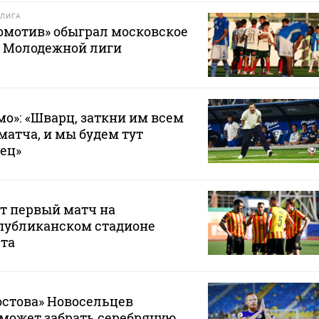
ЛИГА
омотив» обыграл московское
е Молодежной лиги
мо»: «Шварц, заткни им всем
матча, и мы будем тут
вец»
т первый матч на
публиканском стадионе
ста
остова» Новосельцев
е может забрать серебряную