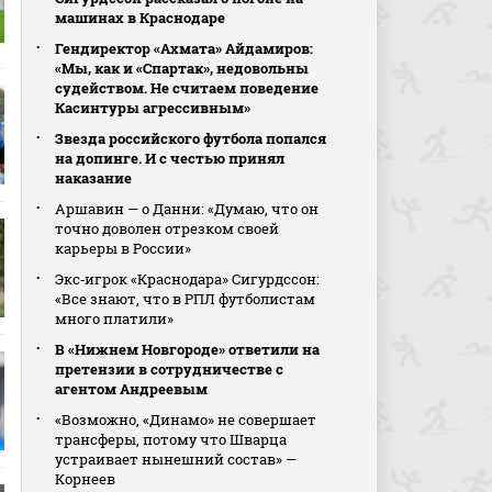
машинах в Краснодаре
Гендиректор «Ахмата» Айдамиров:
«Мы, как и «Спартак», недовольны
судейством. Не считаем поведение
Касинтуры агрессивным»
Звезда российского футбола попался
на допинге. И с честью принял
наказание
Аршавин — о Данни: «Думаю, что он
точно доволен отрезком своей
карьеры в России»
Экс‑игрок «Краснодара» Сигурдссон:
«Все знают, что в РПЛ футболистам
много платили»
В «Нижнем Новгороде» ответили на
претензии в сотрудничестве с
агентом Андреевым
«Возможно, «Динамо» не совершает
трансферы, потому что Шварца
устраивает нынешний состав» —
Корнеев