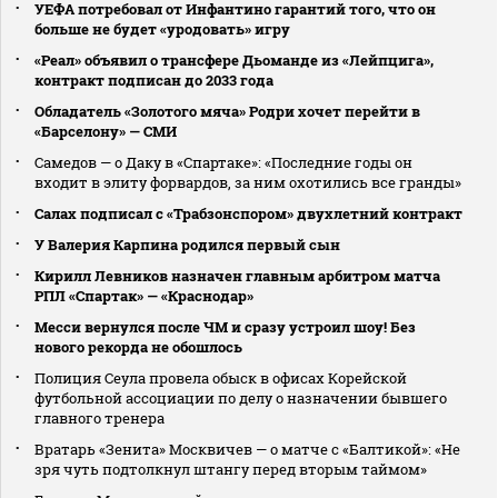
УЕФА потребовал от Инфантино гарантий того, что он
больше не будет «уродовать» игру
«Реал» объявил о трансфере Дьоманде из «Лейпцига»,
контракт подписан до 2033 года
Обладатель «Золотого мяча» Родри хочет перейти в
«Барселону» — СМИ
Самедов — о Даку в «Спартаке»: «Последние годы он
входит в элиту форвардов, за ним охотились все гранды»
Салах подписал с «Трабзонспором» двухлетний контракт
У Валерия Карпина родился первый сын
Кирилл Левников назначен главным арбитром матча
РПЛ «Спартак» — «Краснодар»
Месси вернулся после ЧМ и сразу устроил шоу! Без
нового рекорда не обошлось
Полиция Сеула провела обыск в офисах Корейской
футбольной ассоциации по делу о назначении бывшего
главного тренера
Вратарь «Зенита» Москвичев — о матче с «Балтикой»: «Не
зря чуть подтолкнул штангу перед вторым таймом»