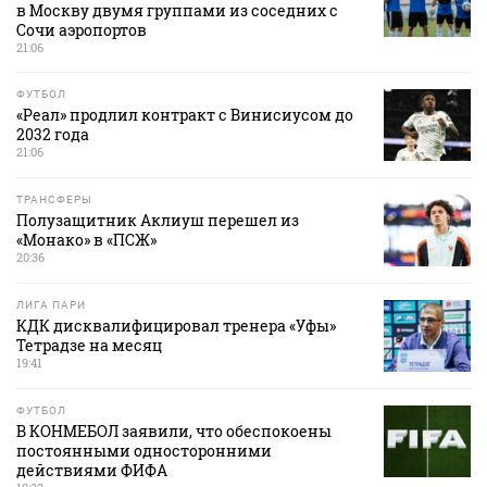
в Москву двумя группами из соседних с
Сочи аэропортов
21:06
ФУТБОЛ
«Реал» продлил контракт с Винисиусом до
2032 года
21:06
ТРАНСФЕРЫ
Полузащитник Аклиуш перешел из
«Монако» в «ПСЖ»
20:36
ЛИГА ПАРИ
КДК дисквалифицировал тренера «Уфы»
Тетрадзе на месяц
19:41
ФУТБОЛ
В КОНМЕБОЛ заявили, что обеспокоены
постоянными односторонними
действиями ФИФА