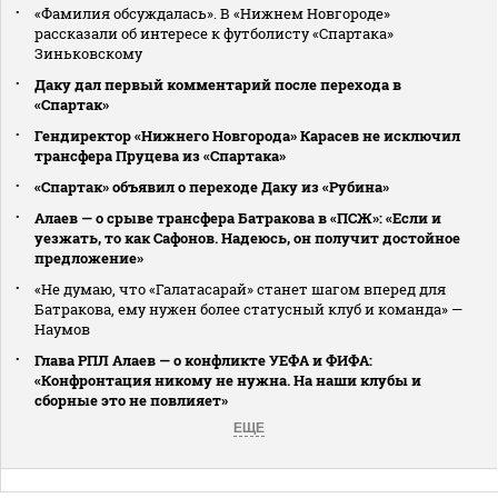
«Фамилия обсуждалась». В «Нижнем Новгороде»
рассказали об интересе к футболисту «Спартака»
Зиньковскому
Даку дал первый комментарий после перехода в
«Спартак»
Гендиректор «Нижнего Новгорода» Карасев не исключил
трансфера Пруцева из «Спартака»
«Спартак» объявил о переходе Даку из «Рубина»
Алаев — о срыве трансфера Батракова в «ПСЖ»: «Если и
уезжать, то как Сафонов. Надеюсь, он получит достойное
предложение»
«Не думаю, что «Галатасарай» станет шагом вперед для
Батракова, ему нужен более статусный клуб и команда» —
Наумов
Глава РПЛ Алаев — о конфликте УЕФА и ФИФА:
«Конфронтация никому не нужна. На наши клубы и
сборные это не повлияет»
ЕЩЕ