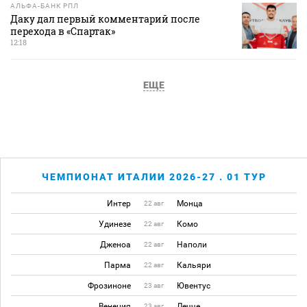
АЛЬФА-БАНК РПЛ
Даку дал первый комментарий после
перехода в «Спартак»
12:18
ЕЩЕ
ЧЕМПИОНАТ ИТАЛИИ 2026-27 . 01 ТУР
Интер
Монца
22 авг
Удинезе
Комо
22 авг
Дженоа
Наполи
22 авг
Парма
Кальяри
22 авг
Фрозиноне
Ювентус
23 авг
Венеция
Лечче
23 авг