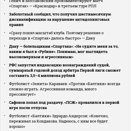
Генич и Моссаковский прокомментируют матч
«Спартак» — «Краснодар» в третьем туре РПЛ
Заболотный сообщил, что получил шестимесячную
дисквалификацию за нарушение антидопинговых
правил
«Сразу понял масштаб клуба. Поэтому решение о
переходе в «Спартак» далось быстро» — Даку
Даку — болельщикам «Спартака»: «Не судите меня за то,
каким я был в «Рубине». Понимаю, мог выглядеть
высокомерным и агрессивным»
РФС запустил индексацию вознаграждений судей,
суммарный годовой доход арбитра Первой лиги сможет
составить 3,5–4 миллиона рублей
Футболист «Зенита» Караваев: «Против «Балтики» всегда
сложно играть. Агрессивная команда, много
прессингует»
Сафонов попал под раздачу. «ПСЖ» провалился в первой
игре после отпуска
Футболист «Балтики» Эдуардо Андерсон: «Конечно,
переживал за Кондакова. Надеюсь, с ним все будет
хорошо»