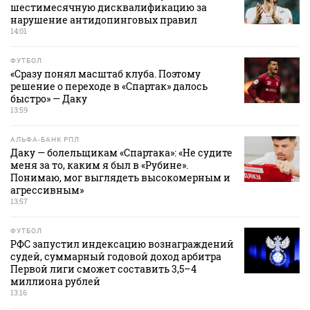
шестимесячную дисквалификацию за
нарушение антидопинговых правил
14:01
ФУТБОЛ
«Сразу понял масштаб клуба. Поэтому
решение о переходе в «Спартак» далось
быстро» — Даку
13:59
АЛЬФА-БАНК РПЛ
Даку — болельщикам «Спартака»: «Не судите
меня за то, каким я был в «Рубине».
Понимаю, мог выглядеть высокомерным и
агрессивным»
13:57
ФУТБОЛ
РФС запустил индексацию вознаграждений
судей, суммарный годовой доход арбитра
Первой лиги сможет составить 3,5–4
миллиона рублей
13:16