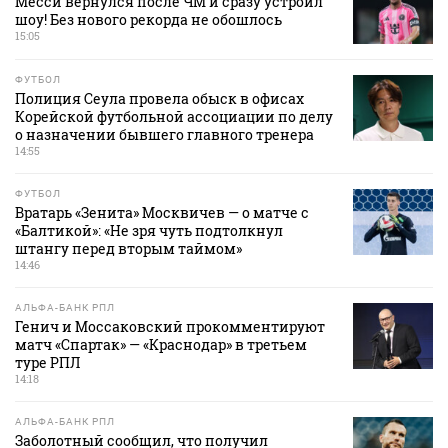
Месси вернулся после ЧМ и сразу устроил
шоу! Без нового рекорда не обошлось
15:05
ФУТБОЛ
Полиция Сеула провела обыск в офисах
Корейской футбольной ассоциации по делу
о назначении бывшего главного тренера
14:55
ФУТБОЛ
Вратарь «Зенита» Москвичев — о матче с
«Балтикой»: «Не зря чуть подтолкнул
штангу перед вторым таймом»
14:46
АЛЬФА-БАНК РПЛ
Генич и Моссаковский прокомментируют
матч «Спартак» — «Краснодар» в третьем
туре РПЛ
14:18
АЛЬФА-БАНК РПЛ
Заболотный сообщил, что получил