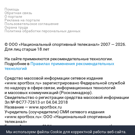
Помощь
Обратная связь
О портале
Реклама на портале
Пользовательское соглашение
Охрана труда
Политика обработки персональных данных
© ООО «Национальный спортивный телеканал» 2007 — 2026.
Для лиц старше 18 лет
На сайте применяются рекомендательные технологии.
Подробнее в
Правилах применения рекомендательных
технологий
Средство массовой информации сетевое издание
«www.sportbox.ru» зарегистрировано Федеральной службой
по надзору в сфере связи, информационных технологий
и массовых коммуникаций (Роскомнадзор).
Свидетельство о регистрации средства массовой информации
Эл № ФС77-72613 от 04.04.2018
Название — www.sportbox.ru
Учредитель (соучредители) СМИ сетевого издания
«www.sportbox.ru»: ООО «Национальный спортивный
телеканал»
Главный редактор СМИ сетевого издания «www.sportbox.ru»:
Конов В.А.
Мы используем файлы Сookie для корректной работы веб-сайта.