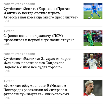
FONBET КУБОК РОССИИ
Футболист «Зенита» Караваев: «Против
«Балтики» всегда сложно играть.
Агрессивная команда, много прессингует»
12:51
ФУТБОЛ
Сафонов попал под раздачу. «ПСЖ»
провалился в первой игре после отпуска
12:46
FONBET КУБОК РОССИИ
Футболист «Балтики» Эдуардо Андерсон:
«Конечно, переживал за Кондакова.
Надеюсь, с ним все будет хорошо»
12:38
ФУТБОЛ
«Фамилия обсуждалась». В «Нижнем
Новгороде» рассказали об интересе к
футболисту «Спартака» Зиньковскому
12:36