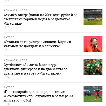
19:32
АЛЬФА-БАНК РПЛ
«Ахмат» оштрафован на 20 тысяч рублей за
отсутствие горячей воды в раздевалке
«Спартака»
19:18
ФУТБОЛ
«Столько лет пристреливался». Карпин
наконец-то дождался мальчика!
19:15
АЛЬФА-БАНК РПЛ
Футболист «Ахмата» Касинтура
дисквалифицирован на два матча за
удаление в матче со «Спартаком»
19:04
ФУТБОЛ
«Галатасарай» сделал предложение
«Локомотиву» по Батракову в размере 33
млн евро — СМИ
18:36