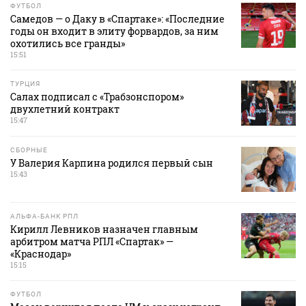
ФУТБОЛ
Самедов — о Даку в «Спартаке»: «Последние
годы он входит в элиту форвардов, за ним
охотились все гранды»
15:51
ТУРЦИЯ
Салах подписал с «Трабзонспором»
двухлетний контракт
15:47
СБОРНЫЕ
У Валерия Карпина родился первый сын
15:43
АЛЬФА-БАНК РПЛ
Кирилл Левников назначен главным
арбитром матча РПЛ «Спартак» —
«Краснодар»
15:15
ФУТБОЛ