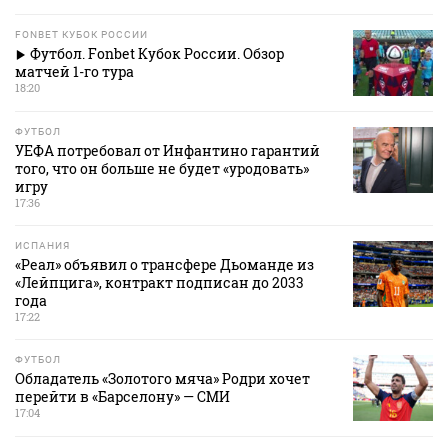
FONBET КУБОК РОССИИ
Футбол. Fonbet Кубок России. Обзор
матчей 1-го тура
18:20
ФУТБОЛ
УЕФА потребовал от Инфантино гарантий
того, что он больше не будет «уродовать»
игру
17:36
ИСПАНИЯ
«Реал» объявил о трансфере Дьоманде из
«Лейпцига», контракт подписан до 2033
года
17:22
ФУТБОЛ
Обладатель «Золотого мяча» Родри хочет
перейти в «Барселону» — СМИ
17:04