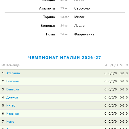
Аталанта
Сассуоло
23 авг
Торино
Милан
23 авг
Болонья
Лацио
24 авг
Рома
Фиорентина
24 авг
ЧЕМПИОНАТ ИТАЛИИ 2026-27
№
Команда
И
В/Н/П
М
О
1
Аталанта
0
0/0/0
0-0
0
2
Болонья
0
0/0/0
0-0
0
3
Венеция
0
0/0/0
0-0
0
4
Дженоа
0
0/0/0
0-0
0
5
Интер
0
0/0/0
0-0
0
6
Кальяри
0
0/0/0
0-0
0
7
Комо
0
0/0/0
0-0
0