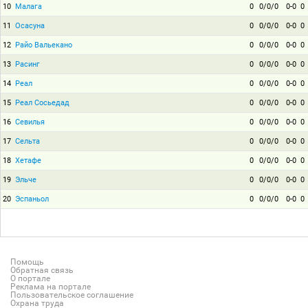
10
Малага
0
0/0/0
0-0
0
11
Осасуна
0
0/0/0
0-0
0
12
Райо Вальекано
0
0/0/0
0-0
0
13
Расинг
0
0/0/0
0-0
0
14
Реал
0
0/0/0
0-0
0
15
Реал Сосьедад
0
0/0/0
0-0
0
16
Севилья
0
0/0/0
0-0
0
17
Сельта
0
0/0/0
0-0
0
18
Хетафе
0
0/0/0
0-0
0
19
Эльче
0
0/0/0
0-0
0
20
Эспаньол
0
0/0/0
0-0
0
Помощь
Обратная связь
О портале
Реклама на портале
Пользовательское соглашение
Охрана труда