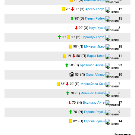
23′
90′ (З)
Аресо Хесус
12
90′ (З)
Пенья Рубен
15
90′ (З)
Крус Хуан
3
90′
90′ (З)
Эррандо Хорхе
5
90′ (П)
Муньос Икер
18
19′
58′ (П)
Барха Кике
11
58′ (З)
Бретонес Абель
23
53′ (П)
Орос Аймар
10
58′
70′ (П)
Монкайола Хон
7
70′ (З)
Ибаньес Пабло
8
70′ (Н)
Будимир Анте
17
70′ (Н)
Гарсия Рауль
9
82′ (Н)
Гарсия Рубен
14
Запасные