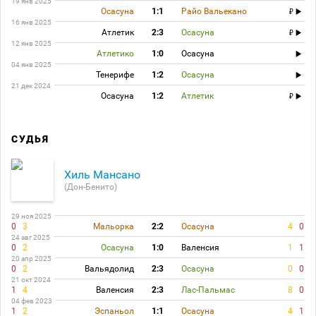
19 янв 2025
Осасуна
1:1
Райо Вальекано
16 янв 2025
Атлетик
2:3
Осасуна
12 янв 2025
Атлетико
1:0
Осасуна
04 янв 2025
Тенерифе
1:2
Осасуна
21 дек 2024
Осасуна
1:2
Атлетик
СУДЬЯ
Хиль Мансано
(Дон-Бенито)
29 ноя 2025
0
3
Мальорка
2:2
Осасуна
4
0
24 авг 2025
0
2
Осасуна
1:0
Валенсия
1
1
20 апр 2025
0
2
Вальядолид
2:3
Осасуна
0
0
21 окт 2024
1
4
Валенсия
2:3
Лас-Пальмас
8
0
04 фев 2023
1
2
Эспаньол
1:1
Осасуна
4
1