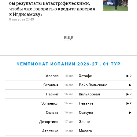
бы результаты катастрофическими,
чтобы уже говорить о кредите доверия
к Игдисамову»
8 августа 23:49
ЕЩЕ
ЧЕМПИОНАТ ИСПАНИИ 2026-27 . 01 ТУР
Алавес
Хетафе
15 авг
Севилья
Райо Вальекано
15 авг
Расинг
Вильярреал
16 авг
Эспаньол
Леванте
16 авг
Сельта
Осасуна
16 авг
Депортиво
Эльче
17 авг
Атлетико
Малага
19 авг