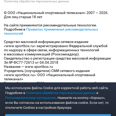
Политика обработки персональных данных
© ООО «Национальный спортивный телеканал» 2007 — 2026.
Для лиц старше 18 лет
На сайте применяются рекомендательные технологии.
Подробнее в
Правилах применения рекомендательных
технологий
Средство массовой информации сетевое издание
«www.sportbox.ru» зарегистрировано Федеральной службой
по надзору в сфере связи, информационных технологий
и массовых коммуникаций (Роскомнадзор).
Свидетельство о регистрации средства массовой информации
Эл № ФС77-72613 от 04.04.2018
Название — www.sportbox.ru
Учредитель (соучредители) СМИ сетевого издания
«www.sportbox.ru»: ООО «Национальный спортивный
телеканал»
Главный редактор СМИ сетевого издания «www.sportbox.ru»:
Конов В.А.
Мы используем файлы Сookie для корректной работы веб-сайта.
Номер телефона редакции СМИ сетевого издания
Подробнее в
Политике обработки персональных данных
и
«www.sportbox.ru»: +7 (495) 653 8419
Пользовательском соглашении
. Нажмите на кнопку «Хорошо»,
Адрес электронной почты редакции СМИ сетевого издания
если Вы согласны на использование файлов cookie. Если нет, то
«www.sportbox.ru»: editor@sportbox.ru
отключите Cookies в настройках браузера