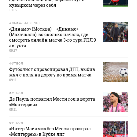
кувырком через себя
10:16
АЛЬФА-БАНК РПЛ
«Динамо» (Москва) — «Динамо»
(Махачкала): во сколько начало, где
смотреть онлайн матча 3‑го тура РПЛ 9
августа
09:27
ФУТБОЛ
Футболист спровоцировал ДТП, выбив
мяч с поля на дорогу во время матча
09:11
ФУТБОЛ
Де Пауль посвятил Месси гол в ворота
«Монтеррея»
05:31
ФУТБОЛ
«Интер Майами» без Месси проиграл
«Монтеррею» в Кубке лиг