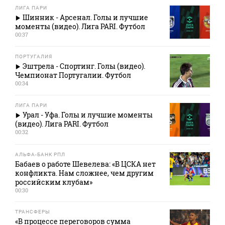
ЛИГА ПАРИ
Шинник - Арсенал. Голы и лучшие
моменты (видео). Лига PARI. Футбол
00:37
ПОРТУГАЛИЯ
Эштрела - Спортинг. Голы (видео).
Чемпионат Португалии. Футбол
00:34
ЛИГА ПАРИ
Урал - Уфа. Голы и лучшие моменты
(видео). Лига PARI. Футбол
00:32
АЛЬФА-БАНК РПЛ
Бабаев о работе Шевелева: «В ЦСКА нет
конфликта. Нам сложнее, чем другим
российским клубам»
00:30
ТРАНСФЕРЫ
«В процессе переговоров сумма