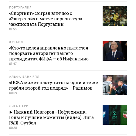
ПОРТУГАЛИЯ
«Спортинг» сыграл вничью с
«Эштрелой» в матче первого тура
чемпионата Португалии
01:55
ФУТБОЛ
«Кто‑то целенаправленно пытается
подорвать авторитет нашего
президента». ФИФА — об Инфантино
01:47
АЛЬФА-БАНК РПЛ
«ЦСКА может наступить на одни и те же
грабли второй год подряд» — Радимов
00:59
ЛИГА ПАРИ
Нижний Новгород - Нефтехимик.
Голы и лучшие моменты (видео). Лига
PARI. Футбол
00:38