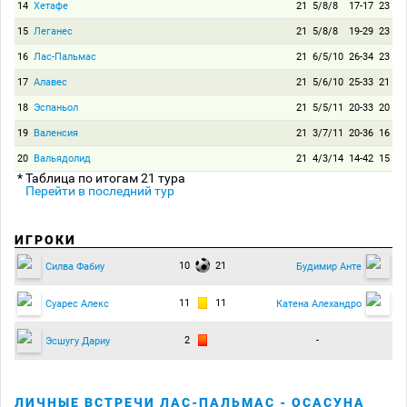
14
Хетафе
21
5/8/8
17-17
23
15
Леганес
21
5/8/8
19-29
23
16
Лас-Пальмас
21
6/5/10
26-34
23
17
Алавес
21
5/6/10
25-33
21
18
Эспаньол
21
5/5/11
20-33
20
19
Валенсия
21
3/7/11
20-36
16
20
Вальядолид
21
4/3/14
14-42
15
* Таблица по итогам 21 тура
Перейти в последний тур
ИГРОКИ
10
21
Силва Фабиу
Будимир Анте
11
11
Суарес Алекс
Катена Алехандро
2
-
Эсшугу Дариу
ЛИЧНЫЕ ВСТРЕЧИ ЛАС-ПАЛЬМАС - ОСАСУНА