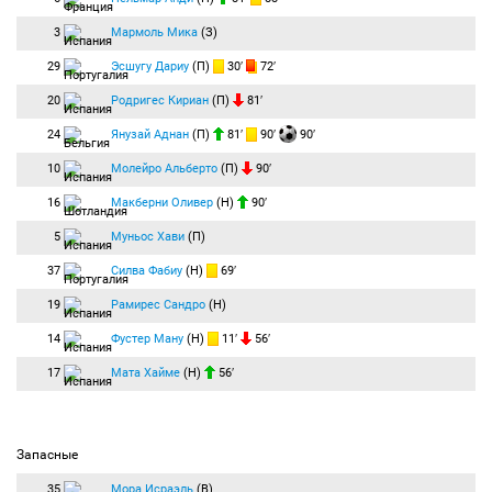
3
Мармоль Мика
(З)
29
Эсшугу Дариу
(П)
30′
72′
20
Родригес Кириан
(П)
81′
24
Янузай Аднан
(П)
81′
90′
90′
10
Молейро Альберто
(П)
90′
16
Макберни Оливер
(Н)
90′
5
Муньос Хави
(П)
37
Силва Фабиу
(Н)
69′
19
Рамирес Сандро
(Н)
14
Фустер Ману
(Н)
11′
56′
17
Мата Хайме
(Н)
56′
Запасные
35
Мора Исраэль
(В)