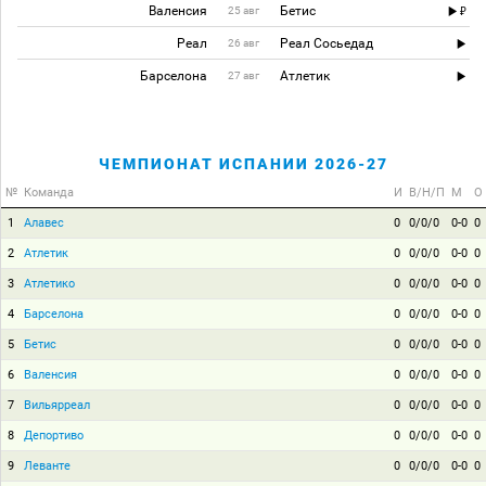
Валенсия
Бетис
25 авг
Реал
Реал Сосьедад
26 авг
Барселона
Атлетик
27 авг
ЧЕМПИОНАТ ИСПАНИИ 2026-27
№
Команда
И
В/Н/П
М
О
1
Алавес
0
0/0/0
0-0
0
2
Атлетик
0
0/0/0
0-0
0
3
Атлетико
0
0/0/0
0-0
0
4
Барселона
0
0/0/0
0-0
0
5
Бетис
0
0/0/0
0-0
0
6
Валенсия
0
0/0/0
0-0
0
7
Вильярреал
0
0/0/0
0-0
0
8
Депортиво
0
0/0/0
0-0
0
9
Леванте
0
0/0/0
0-0
0