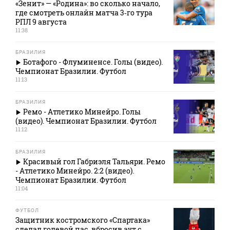
«Зенит» — «Родина»: во сколько начало,
где смотреть онлайн матча 3‑го тура
РПЛ 9 августа
11:38
БРАЗИЛИЯ
Ботафого - Флуминенсе. Голы (видео).
Чемпионат Бразилии. Футбол
11:13
БРАЗИЛИЯ
Ремо - Атлетико Минейро. Голы
(видео). Чемпионат Бразилии. Футбол
11:12
БРАЗИЛИЯ
Красивый гол Габриэля Тальяри. Ремо
- Атлетико Минейро. 2:2 (видео).
Чемпионат Бразилии. Футбол
11:04
ФУТБОЛ
Защитник костромского «Спартака»
сделал голевой пас, вбросив аут с