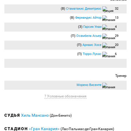
(В)
Стаматакис Димитриос
32
(В)
Фернандес Айтор
13
(З)
Гарсия Унаи
4
(П)
Осамбела Асьер
29
(П)
Арнаис Хосе
20
(П)
Торро Лукас
6
Тренер
Морено Висенте
? Условные обозначения
СУДЬЯ
Хиль Мансано
(Дон-Бенито)
СТАДИОН
«Гран Канария»
(Лас-Пальмас-де-Гран-Канария)