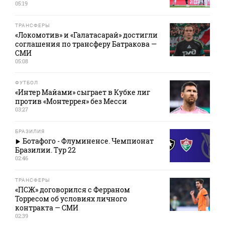
05:19
ТРАНСФЕРЫ
«Локомотив» и «Галатасарай» достигли
соглашения по трансферу Батракова —
СМИ
05:08
ФУТБОЛ
«Интер Майами» сыграет в Кубке лиг
против «Монтеррея» без Месси
03:27
БРАЗИЛИЯ
Ботафого - Флуминенсе. Чемпионат
Бразилии. Тур 22
02:46
ТРАНСФЕРЫ
«ПСЖ» договорился с Ферраном
Торресом об условиях личного
контракта — СМИ
02:39