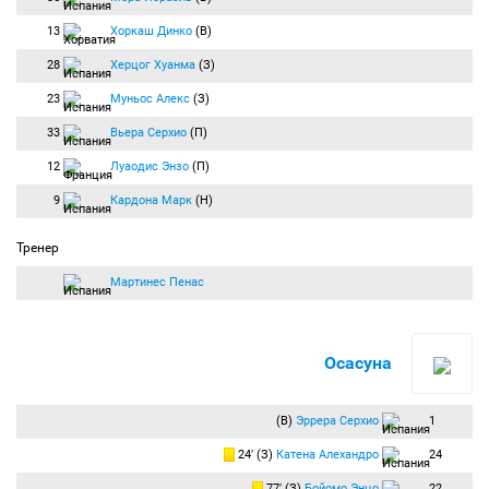
13
Хоркаш Динко
(В)
28
Херцог Хуанма
(З)
23
Муньос Алекс
(З)
33
Вьера Серхио
(П)
12
Луаодис Энзо
(П)
9
Кардона Марк
(Н)
Тренер
Мартинес Пенас
Осасуна
(В)
Эррера Серхио
1
24′ (З)
Катена Алехандро
24
77′ (З)
Бойомо Энцо
22