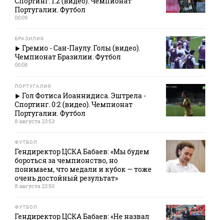
Спортинг. 1:2 (видео). Чемпионат
Португалии. Футбол
00:09
БРАЗИЛИЯ
Гремио - Сан-Паулу. Голы (видео).
Чемпионат Бразилии. Футбол
00:08
ПОРТУГАЛИЯ
Гол Фотиса Иоаннидиса. Эштрела -
Спортинг. 0:2 (видео). Чемпионат
Португалии. Футбол
8 августа 23:53
ФУТБОЛ
Гендиректор ЦСКА Бабаев: «Мы будем
бороться за чемпионство, но
понимаем, что медали и кубок — тоже
очень достойный результат»
8 августа 23:50
ФУТБОЛ
Гендиректор ЦСКА Бабаев: «Не назвал