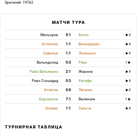
Зрителей: 19762
МАТЧИ ТУРА
Мальорка
0:1
Бетис
Атлетико
1:1
Вильярреал
Севилья
1:1
Эспаньол
Вальядолид
0:3
Реал
T
Райо Вальекано
2:1
Жирона
Реал Сосьедад
0:3
Хетафе
Атлетик
0:0
Леганес
Барселона
7:1
Валенсия
T
Алавес
1:1
Сельта
ТУРНИРНАЯ ТАБЛИЦА