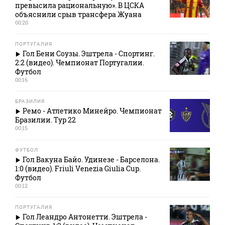
превысила рациональную». В ЦСКА
объяснили срыв трансфера Жуана
00:20
ПОРТУГАЛИЯ
Гол Бени Соузы. Эштрела - Спортинг.
2:2 (видео). Чемпионат Португалии.
Футбол
00:16
БРАЗИЛИЯ
Ремо - Атлетико Минейро. Чемпионат
Бразилии. Тур 22
00:15
ФУТБОЛ
Гол Вакуна Байо. Удинезе - Барселона.
1:0 (видео). Friuli Venezia Giulia Cup.
Футбол
00:12
ПОРТУГАЛИЯ
Гол Леандро Антонетти. Эштрела -