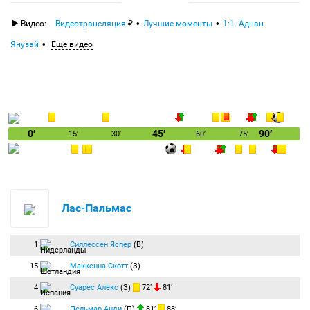
Видео:
Видеотрансляция
Лучшие моменты
1:1. Аднан
Янузай
Еще видео
0′
45′
90′
15′
30′
60′
75′
Лас-Пальмас
1
Силлессен Яспер
(В)
15
Маккенна Скотт
(З)
4
Суарес Алекс
(З)
72′
81′
6
Пельмар Анди
(П)
81′
88′