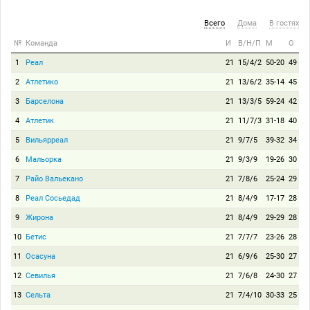
Всего
Дома
В гостях
№
Команда
И
В/Н/П
М
О
1
Реал
21
15/4/2
50-20
49
2
Атлетико
21
13/6/2
35-14
45
3
Барселона
21
13/3/5
59-24
42
4
Атлетик
21
11/7/3
31-18
40
5
Вильярреал
21
9/7/5
39-32
34
6
Мальорка
21
9/3/9
19-26
30
7
Райо Вальекано
21
7/8/6
25-24
29
8
Реал Сосьедад
21
8/4/9
17-17
28
9
Жирона
21
8/4/9
29-29
28
10
Бетис
21
7/7/7
23-26
28
11
Осасуна
21
6/9/6
25-30
27
12
Севилья
21
7/6/8
24-30
27
13
Сельта
21
7/4/10
30-33
25