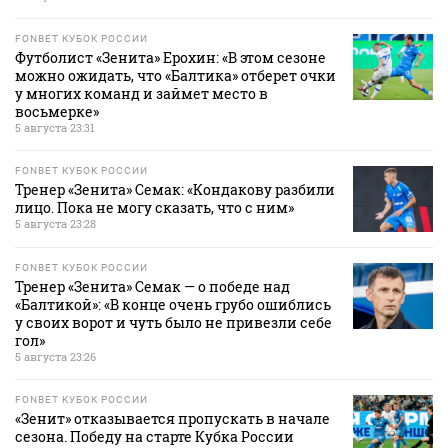
FONBET КУБОК РОССИИ
Футболист «Зенита» Ерохин: «В этом сезоне
можно ожидать, что «Балтика» отберет очки
у многих команд и займет место в
восьмерке»
5 августа 23:31
FONBET КУБОК РОССИИ
Тренер «Зенита» Семак: «Кондакову разбили
лицо. Пока не могу сказать, что с ним»
5 августа 23:28
FONBET КУБОК РОССИИ
Тренер «Зенита» Семак — о победе над
«Балтикой»: «В конце очень грубо ошиблись
у своих ворот и чуть было не привезли себе
гол»
5 августа 23:26
FONBET КУБОК РОССИИ
«Зенит» отказывается пропускать в начале
сезона. Победу на старте Кубка России