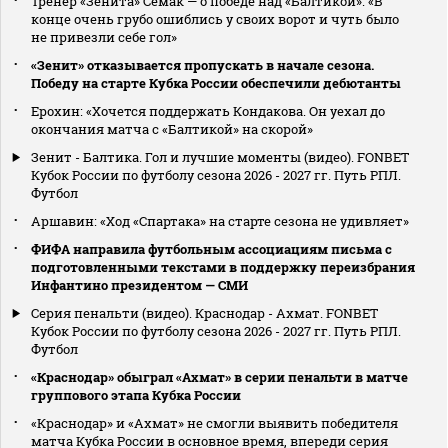
Тренер «Зенита» Семак — о победе над «Балтикой»: «В
конце очень грубо ошиблись у своих ворот и чуть было
не привезли себе гол»
«Зенит» отказывается пропускать в начале сезона.
Победу на старте Кубка России обеспечили дебютанты
Ерохин: «Хочется поддержать Кондакова. Он уехал до
окончания матча с «Балтикой» на скорой»
Зенит - Балтика. Гол и лучшие моменты (видео). FONBET
Кубок России по футболу сезона 2026 - 2027 гг. Путь РПЛ.
Футбол
Аршавин: «Ход «Спартака» на старте сезона не удивляет»
ФИФА направила футбольным ассоциациям письма с
подготовленными текстами в поддержку переизбрания
Инфантино президентом — СМИ
Серия пенальти (видео). Краснодар - Ахмат. FONBET
Кубок России по футболу сезона 2026 - 2027 гг. Путь РПЛ.
Футбол
«Краснодар» обыграл «Ахмат» в серии пенальти в матче
группового этапа Кубка России
«Краснодар» и «Ахмат» не смогли выявить победителя
матча Кубка России в основное время, впереди серия