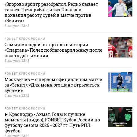
«Здорово арбитр разобрался. Редко бывает
такое». Тренер «Балтики» Талалаев
похвалил работу судей в матче против
«Зенита»
5 августа 23:45
FONBET КУБОК РОССИИ
Самый молодой автор гола в истории
«Спартака» Полех поблагодарил маму после
своего достижения
5 августа 23:43
FONBET КУБОК РОССИИ
Москвичев — о первом официальном матче
за «Зенит»: «Для меня это шанс вгрызаться
зубами»
5 августа 23:42
FONBET КУБОК РОССИИ
Краснодар - Ахмат. Голы и лучшие
моменты (видео). FONBET Кубок России по
футболу сезона 2026 - 2027 гг. Путь РПЛ.
Футбол
5 августа 23:39