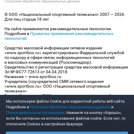
Политика обработки персональных данных
© ООО «Национальный спортивный телеканал» 2007 — 2026.
Для лиц старше 18 лет
На сайте применяются рекомендательные технологии.
Подробнее в
Правилах применения рекомендательных
технологий
Средство массовой информации сетевое издание
«www.sportbox.ru» зарегистрировано Федеральной службой
по надзору в сфере связи, информационных технологий
и массовых коммуникаций (Роскомнадзор).
Свидетельство о регистрации средства массовой информации
Эл № ФС77-72613 от 04.04.2018
Название — www.sportbox.ru
Учредитель (соучредители) СМИ сетевого издания
«www.sportbox.ru»: ООО «Национальный спортивный
телеканал»
Главный редактор СМИ сетевого издания «www.sportbox.ru»:
Конов В.А.
Мы используем файлы Сookie для корректной работы веб-сайта.
Номер телефона редакции СМИ сетевого издания
Подробнее в
Политике обработки персональных данных
и
«www.sportbox.ru»: +7 (495) 653 8419
Пользовательском соглашении
. Нажмите на кнопку «Хорошо»,
Адрес электронной почты редакции СМИ сетевого издания
если Вы согласны на использование файлов cookie. Если нет, то
«www.sportbox.ru»: editor@sportbox.ru
отключите Cookies в настройках браузера