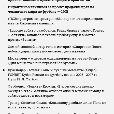
Инфантино извинился за проект продажи прав на
чемпионат мира по футболу — СМИ
«ПСЖ» разгромно проиграл «Мальорке» в товарищеском
матче, Сафонова заменили
«Здорово арбитр разобрался. Редко бывает такое». Тренер
«Балтики» Талалаев похвалил работу судей в матче
против «Зенита»
Самый молодой автор гола в истории «Спартака» Полех
поблагодарил маму после своего достижения
Москвичев — о первом официальном матче за «Зенит»:
«Для меня это шанс вгрызаться зубами»
Краснодар - Ахмат. Голы и лучшие моменты (видео).
FONBET Кубок России по футболу сезона 2026 - 2027 гг.
Путь РПЛ. Футбол
Футболист «Зенита» Ерохин: «В этом сезоне можно
ожидать, что «Балтика» отберет очки у многих команд и
займет место в восьмерке»
Тренер «Зенита» Семак: «Кондакову разбили лицо. Пока не
могу сказать, что с ним»