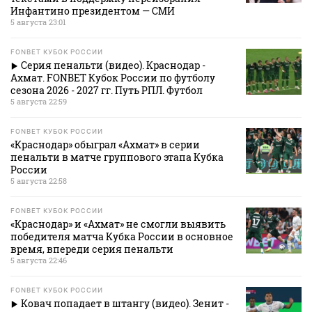
Инфантино президентом — СМИ
5 августа 23:01
FONBET КУБОК РОССИИ
Серия пенальти (видео). Краснодар -
Ахмат. FONBET Кубок России по футболу
сезона 2026 - 2027 гг. Путь РПЛ. Футбол
5 августа 22:59
FONBET КУБОК РОССИИ
«Краснодар» обыграл «Ахмат» в серии
пенальти в матче группового этапа Кубка
России
5 августа 22:58
FONBET КУБОК РОССИИ
«Краснодар» и «Ахмат» не смогли выявить
победителя матча Кубка России в основное
время, впереди серия пенальти
5 августа 22:46
FONBET КУБОК РОССИИ
Ковач попадает в штангу (видео). Зенит -