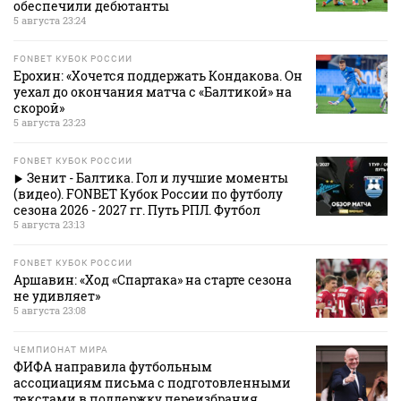
обеспечили дебютанты
5 августа 23:24
FONBET КУБОК РОССИИ
Ерохин: «Хочется поддержать Кондакова. Он
уехал до окончания матча с «Балтикой» на
скорой»
5 августа 23:23
FONBET КУБОК РОССИИ
Зенит - Балтика. Гол и лучшие моменты
(видео). FONBET Кубок России по футболу
сезона 2026 - 2027 гг. Путь РПЛ. Футбол
5 августа 23:13
FONBET КУБОК РОССИИ
Аршавин: «Ход «Спартака» на старте сезона
не удивляет»
5 августа 23:08
ЧЕМПИОНАТ МИРА
ФИФА направила футбольным
ассоциациям письма с подготовленными
текстами в поддержку переизбрания