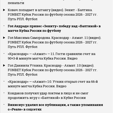
пенальти
Ковач попадает в штангу (видео). Зенит - Балтика.
FONBET Кубок России по футболу сезона 2026 - 2027 гг.
Путь РПЛ. Футбол
Гол Андраде принес «Зениту» победу над «Балтикой» в
матче Кубка России по футболу
Гол Максима Самородова. Краснодар - Ахмат. 1:1 (видео).
FONBET Кубок России по футболу сезона 2026 - 2027 гг.
Путь РПЛ. Футбол
«Краснодар» — «Ахмат» — 1:1. Гости сравняли счет на
90+3‑й минуте матча Кубка России. Видео
Гол Даниила Уткина. Краснодар - Ахмат. 1:0 (видео).
FONBET Кубок России по футболу сезона 2026 - 2027 гг.
Путь РПЛ. Футбол
«Краснодар» — «Ахмат» 1:0. Уткин открыл счет на 66‑й
минуте матча Кубка России. Видео
Кондаков получил удар локтем в лицо и не смог
продолжить игру с «Балтикой» в Кубке России
Винисиус удалил все публикации, а также упоминания
о «Реале» в соцсетях