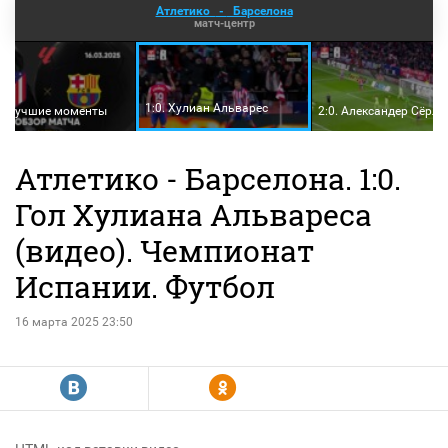
Атлетико
-
Барселона
матч-центр
1:0. Хулиан Альварес
и лучшие моменты
2:0. Александер Сёрло
Атлетико - Барселона. 1:0.
Гол Хулиана Альвареса
(видео). Чемпионат
Испании. Футбол
16 марта 2025 23:50
R
Y