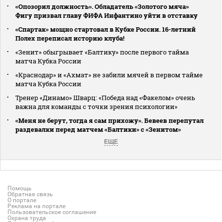
«Опозорил должность». Обладатель «Золотого мяча»
Фигу призвал главу ФИФА Инфантино уйти в отставку
«Спартак» мощно стартовал в Кубке России. 16-летний
Полех переписал историю клуба!
«Зенит» обыгрывает «Балтику» после первого тайма
матча Кубка России
«Краснодар» и «Ахмат» не забили мячей в первом тайме
матча Кубка России
Тренер «Динамо» Шварц: «Победа над «Факелом» очень
важна для команды с точки зрения психологии»
«Меня не берут, тогда я сам прихожу». Бевеев перепутал
раздевалки перед матчем «Балтики» с «Зенитом»
ЕЩЕ
Помощь
Обратная связь
О портале
Реклама на портале
Пользовательское соглашение
Охрана труда