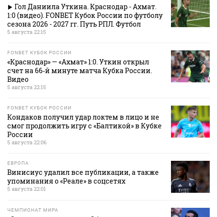
Гол Даниила Уткина. Краснодар - Ахмат.
1:0 (видео). FONBET Кубок России по футболу
сезона 2026 - 2027 гг. Путь РПЛ. Футбол
5 августа 22:15
FONBET КУБОК РОССИИ
«Краснодар» — «Ахмат» 1:0. Уткин открыл
счет на 66‑й минуте матча Кубка России.
Видео
5 августа 22:15
FONBET КУБОК РОССИИ
Кондаков получил удар локтем в лицо и не
смог продолжить игру с «Балтикой» в Кубке
России
5 августа 22:06
ЕВРОПА
Винисиус удалил все публикации, а также
упоминания о «Реале» в соцсетях
5 августа 22:01
ЧЕМПИОНАТ МИРА