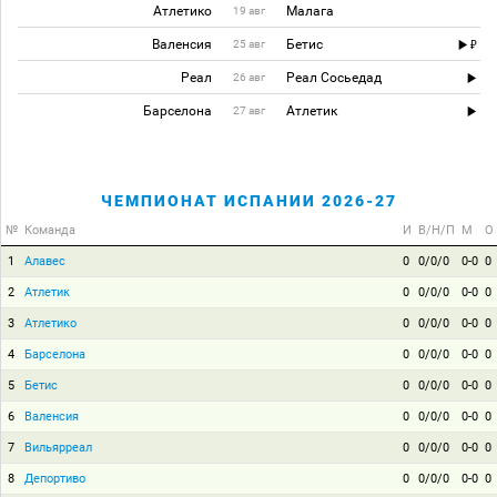
Атлетико
Малага
19 авг
Валенсия
Бетис
25 авг
Реал
Реал Сосьедад
26 авг
Барселона
Атлетик
27 авг
ЧЕМПИОНАТ ИСПАНИИ 2026-27
№
Команда
И
В/Н/П
М
О
1
Алавес
0
0/0/0
0-0
0
2
Атлетик
0
0/0/0
0-0
0
3
Атлетико
0
0/0/0
0-0
0
4
Барселона
0
0/0/0
0-0
0
5
Бетис
0
0/0/0
0-0
0
6
Валенсия
0
0/0/0
0-0
0
7
Вильярреал
0
0/0/0
0-0
0
8
Депортиво
0
0/0/0
0-0
0