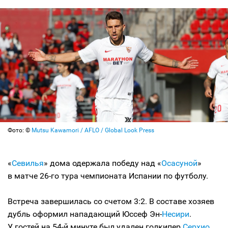
Фото: ©
Mutsu Kawamori / AFLO / Global Look Press
«
Севилья
» дома одержала победу над «
Осасуной
»
в матче 26-го тура чемпионата Испании по футболу.
Встреча завершилась со счетом 3:2. В составе хозяев
дубль оформил нападающий Юссеф Эн-
Несири
.
У гостей на 54-й минуте был удален голкипер
Серхио