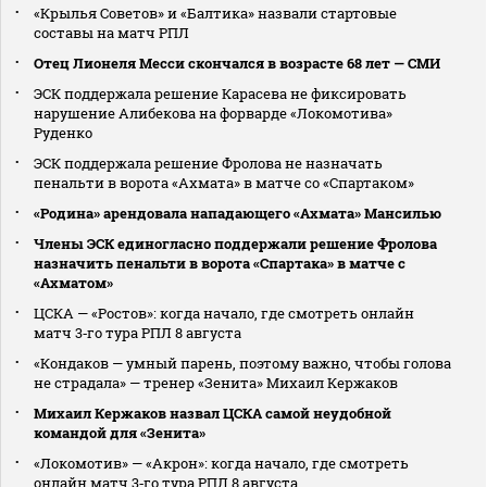
«Крылья Советов» и «Балтика» назвали стартовые
составы на матч РПЛ
Отец Лионеля Месси скончался в возрасте 68 лет — СМИ
ЭСК поддержала решение Карасева не фиксировать
нарушение Алибекова на форварде «Локомотива»
Руденко
ЭСК поддержала решение Фролова не назначать
пенальти в ворота «Ахмата» в матче со «Спартаком»
«Родина» арендовала нападающего «Ахмата» Мансилью
Члены ЭСК единогласно поддержали решение Фролова
назначить пенальти в ворота «Спартака» в матче с
«Ахматом»
ЦСКА — «Ростов»: когда начало, где смотреть онлайн
матч 3‑го тура РПЛ 8 августа
«Кондаков — умный парень, поэтому важно, чтобы голова
не страдала» — тренер «Зенита» Михаил Кержаков
Михаил Кержаков назвал ЦСКА самой неудобной
командой для «Зенита»
«Локомотив» — «Акрон»: когда начало, где смотреть
онлайн матч 3‑го тура РПЛ 8 августа