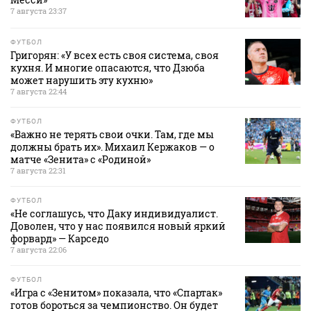
7 августа 23:37
ФУТБОЛ
Григорян: «У всех есть своя система, своя
кухня. И многие опасаются, что Дзюба
может нарушить эту кухню»
7 августа 22:44
ФУТБОЛ
«Важно не терять свои очки. Там, где мы
должны брать их». Михаил Кержаков — о
матче «Зенита» с «Родиной»
7 августа 22:31
ФУТБОЛ
«Не соглашусь, что Даку индивидуалист.
Доволен, что у нас появился новый яркий
форвард» — Карседо
7 августа 22:06
ФУТБОЛ
«Игра с «Зенитом» показала, что «Спартак»
готов бороться за чемпионство. Он будет