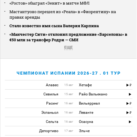
«Ростов» обыграл «Зенит» в матче МФЛ
Мастантуоно перешел из «Реала» в «Фиорентину» на
правах аренды
Стало известно имя сына Валерия Карпина
«Манчестер Сити» отклонил предложение «Барселоны» в
€50 млн за трансфер Родри — СМИ
ЕЩЕ
ЧЕМПИОНАТ ИСПАНИИ 2026-27 . 01 ТУР
Алавес
Хетафе
15 авг
Севилья
Райо Вальекано
15 авг
Расинг
Вильярреал
16 авг
Эспаньол
Леванте
16 авг
Сельта
Осасуна
16 авг
Депортиво
Эльче
17 авг