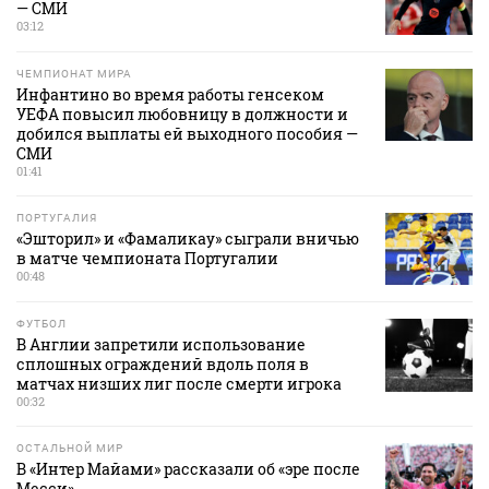
— СМИ
03:12
ЧЕМПИОНАТ МИРА
Инфантино во время работы генсеком
УЕФА повысил любовницу в должности и
добился выплаты ей выходного пособия —
СМИ
01:41
ПОРТУГАЛИЯ
«Эшторил» и «Фамаликау» сыграли вничью
в матче чемпионата Португалии
00:48
ФУТБОЛ
В Англии запретили использование
сплошных ограждений вдоль поля в
матчах низших лиг после смерти игрока
00:32
ОСТАЛЬНОЙ МИР
В «Интер Майами» рассказали об «эре после
Месси»