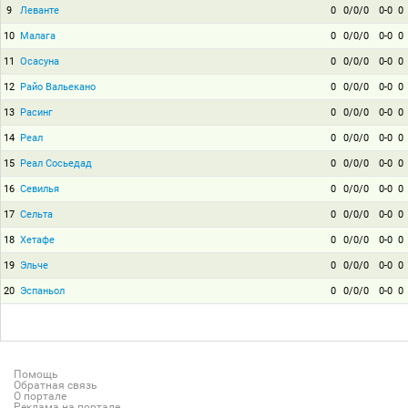
9
Леванте
0
0/0/0
0-0
0
10
Малага
0
0/0/0
0-0
0
11
Осасуна
0
0/0/0
0-0
0
12
Райо Вальекано
0
0/0/0
0-0
0
13
Расинг
0
0/0/0
0-0
0
14
Реал
0
0/0/0
0-0
0
15
Реал Сосьедад
0
0/0/0
0-0
0
16
Севилья
0
0/0/0
0-0
0
17
Сельта
0
0/0/0
0-0
0
18
Хетафе
0
0/0/0
0-0
0
19
Эльче
0
0/0/0
0-0
0
20
Эспаньол
0
0/0/0
0-0
0
Помощь
Обратная связь
О портале
Реклама на портале