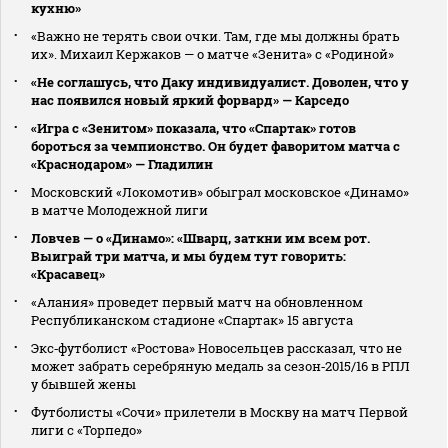
кухню»
«Важно не терять свои очки. Там, где мы должны брать
их». Михаил Кержаков — о матче «Зенита» с «Родиной»
«Не соглашусь, что Даку индивидуалист. Доволен, что у
нас появился новый яркий форвард» — Карседо
«Игра с «Зенитом» показала, что «Спартак» готов
бороться за чемпионство. Он будет фаворитом матча с
«Краснодаром» — Гладилин
Московский «Локомотив» обыграл московское «Динамо»
в матче Молодежной лиги
Ловчев — о «Динамо»: «Шварц, заткни им всем рот.
Выиграй три матча, и мы будем тут говорить:
«Красавец»
«Алания» проведет первый матч на обновленном
Республиканском стадионе «Спартак» 15 августа
Экс‑футболист «Ростова» Новосельцев рассказал, что не
может забрать серебряную медаль за сезон‑2015/16 в РПЛ
у бывшей жены
Футболисты «Сочи» прилетели в Москву на матч Первой
лиги с «Торпедо»