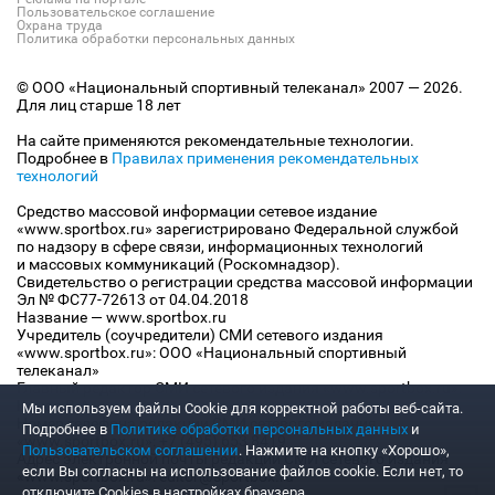
Пользовательское соглашение
Охрана труда
Политика обработки персональных данных
© ООО «Национальный спортивный телеканал» 2007 — 2026.
Для лиц старше 18 лет
На сайте применяются рекомендательные технологии.
Подробнее в
Правилах применения рекомендательных
технологий
Средство массовой информации сетевое издание
«www.sportbox.ru» зарегистрировано Федеральной службой
по надзору в сфере связи, информационных технологий
и массовых коммуникаций (Роскомнадзор).
Свидетельство о регистрации средства массовой информации
Эл № ФС77-72613 от 04.04.2018
Название — www.sportbox.ru
Учредитель (соучредители) СМИ сетевого издания
«www.sportbox.ru»: ООО «Национальный спортивный
телеканал»
Главный редактор СМИ сетевого издания «www.sportbox.ru»:
Конов В.А.
Мы используем файлы Сookie для корректной работы веб-сайта.
Номер телефона редакции СМИ сетевого издания
Подробнее в
Политике обработки персональных данных
и
«www.sportbox.ru»: +7 (495) 653 8419
Пользовательском соглашении
. Нажмите на кнопку «Хорошо»,
Адрес электронной почты редакции СМИ сетевого издания
если Вы согласны на использование файлов cookie. Если нет, то
«www.sportbox.ru»: editor@sportbox.ru
отключите Cookies в настройках браузера