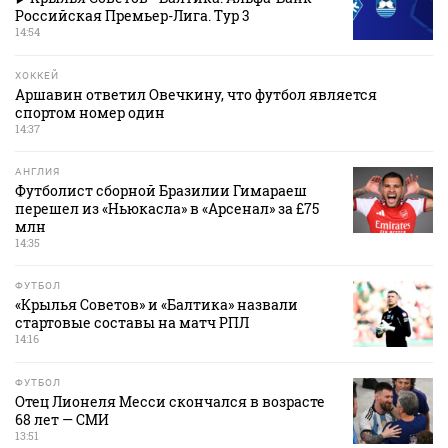
Российская Премьер-Лига. Тур 3
14:54
ХОККЕЙ
Аршавин ответил Овечкину, что футбол является
спортом номер один
14:37
АНГЛИЯ
Футболист сборной Бразилии Гимараеш
перешел из «Ньюкасла» в «Арсенал» за £75
млн
14:35
ФУТБОЛ
«Крылья Советов» и «Балтика» назвали
стартовые составы на матч РПЛ
14:16
ФУТБОЛ
Отец Лионеля Месси скончался в возрасте
68 лет — СМИ
13:51