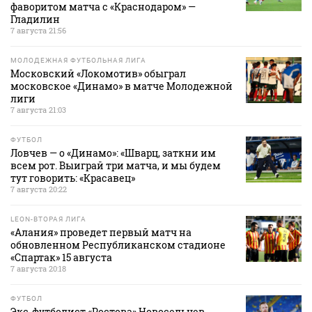
фаворитом матча с «Краснодаром» —
Гладилин
7 августа 21:56
МОЛОДЕЖНАЯ ФУТБОЛЬНАЯ ЛИГА
Московский «Локомотив» обыграл
московское «Динамо» в матче Молодежной
лиги
7 августа 21:03
ФУТБОЛ
Ловчев — о «Динамо»: «Шварц, заткни им
всем рот. Выиграй три матча, и мы будем
тут говорить: «Красавец»
7 августа 20:22
LEON-ВТОРАЯ ЛИГА
«Алания» проведет первый матч на
обновленном Республиканском стадионе
«Спартак» 15 августа
7 августа 20:18
ФУТБОЛ
Экс‑футболист «Ростова» Новосельцев