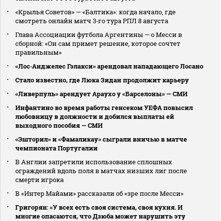
«Крылья Советов» — «Балтика»: когда начало, где
смотреть онлайн матч 3‑го тура РПЛ 8 августа
Глава Ассоциации футбола Аргентины — о Месси в
сборной: «Он сам примет решение, которое сочтет
правильным»
«Лос‑Анджелес Гэлакси» арендовал нападающего Лосано
Стало известно, где Люка Зидан продолжит карьеру
«Ливерпуль» арендует Араухо у «Барселоны» — СМИ
Инфантино во время работы генсеком УЕФА повысил
любовницу в должности и добился выплаты ей
выходного пособия — СМИ
«Эшторил» и «Фамаликау» сыграли вничью в матче
чемпионата Португалии
В Англии запретили использование сплошных
ограждений вдоль поля в матчах низших лиг после
смерти игрока
В «Интер Майами» рассказали об «эре после Месси»
Григорян: «У всех есть своя система, своя кухня. И
многие опасаются, что Дзюба может нарушить эту