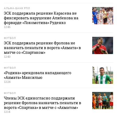
АЛЬФА-БАНК РПЛ
ЭСК поддержала решение Карасева не
фиксировать нарушение Алибекова на
форварде «Локомотива» Руденко
12:46
ФУТБОЛ
ЭСК поддержала решение Фролова не
назначать пенальти в ворота «Ахмата» в
матче со «Спартаком»
12:40
ФУТБОЛ
«Родина» арендовала нападающего
«Ахмата» Мансилью
12:24
ФУТБОЛ
Члены ЭСК единогласно поддержали
решение Фролова назначить пенальти в
ворота «Спартака» в матче с «Ахматом»
12:14