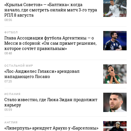
«Крылья Советов» — «Балтика»: когда
начало, где смотреть онлайн матч 3‑го тура
РПЛ 8 августа
08:56
ФУТБОЛ
Глава Ассоциации футбола Аргентины — о
Месси в сборной: «Он сам примет решение,
которое сочтет правильным»
08:48
ОСТАЛЬНОЙ МИР
«Лос‑Анджелес Гэлакси» арендовал
нападающего Лосано
07:25
ИСПАНИЯ
Стало известно, где Люка Зидан продолжит
карьеру
05:59
АНГЛИЯ
«Ливерпуль» арендует Араухо у «Барселоны»