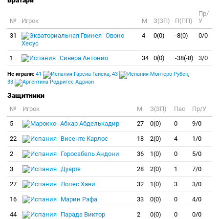
Вратари
Пр/
№
Игрок
M
З(ЗП)
П(ПП)
У
31
Овоно
4
0(0)
-8(0)
0/0
Хесус
1
Сивера Антонио
34
0(0)
-38(-8)
3/0
Не играли:
41
Гарсиа Гаиска
,
43
Монтеро Рубен
,
33
Родригес Адриан
Защитники
№
Игрок
M
З(ЗП)
Пас
Пр/У
5
Абкар Абделькадир
27
0(0)
0
9/0
22
Висенте Карлос
18
2(0)
4
1/0
2
Горосабель Андони
36
1(0)
0
5/0
3
Дуарте
28
2(0)
1
7/0
27
Лопес Хави
32
1(0)
3
3/0
16
Марин Рафа
33
0(0)
0
4/0
44
Парада Виктор
2
0(0)
0
0/0