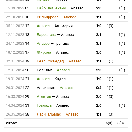
15.09.2023
05
Райо Вальекано
—
Алавес
2:0
1(1)
22.10.2023
10
Вильярреал
—
Алавес
1:1
1(1)
05.11.2023
12
Алавес
—
Альмерия
1:0
1(0)
12.11.2023
13
Барселона
—
Алавес
2:1
1(1)
24.11.2023
14
Алавес
—
Гранада
3:1
1(1)
18.12.2023
17
Жирона
—
Алавес
3:0
1(1)
02.01.2024
19
Реал Сосьедад
—
Алавес
1:1
1(1)
12.01.2024
20
Севилья
—
Алавес
2:3
1(1)
19.01.2024
21
Алавес
—
Кадис
1:0
1(1)
26.01.2024
22
Альмерия
—
Алавес
0:3
1(1)
16.03.2024
29
Атлетик
—
Алавес
2:0
1(0)
14.04.2024
31
Гранада
—
Алавес
2:0
1(1)
26.05.2024
38
Лас-Пальмас
—
Алавес
1:1
1(0)
Итого:
6(3)
8(8)