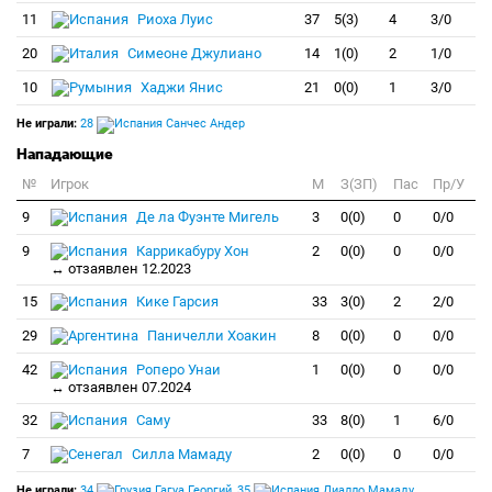
11
Риоха Луис
37
5(3)
4
3/0
20
Симеоне Джулиано
14
1(0)
2
1/0
10
Хаджи Янис
21
0(0)
1
3/0
Не играли:
28
Санчес Андер
Нападающие
№
Игрок
M
З(ЗП)
Пас
Пр/У
9
Де ла Фуэнте Мигель
3
0(0)
0
0/0
9
Каррикабуру Хон
2
0(0)
0
0/0
↔ отзаявлен 12.2023
15
Кике Гарсия
33
3(0)
2
2/0
29
Паничелли Хоакин
8
0(0)
0
0/0
42
Роперо Унаи
1
0(0)
0
0/0
↔ отзаявлен 07.2024
32
Саму
33
8(0)
1
6/0
7
Силла Мамаду
2
0(0)
0
0/0
Не играли:
34
Гагуа Георгий
,
35
Диалло Мамаду