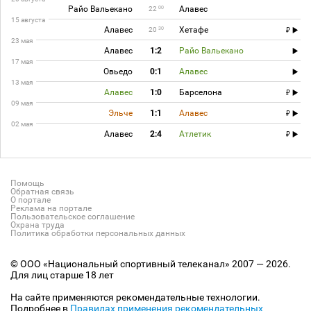
Райо Вальекано
Алавес
00
22
15 августа
Алавес
Хетафе
30
20
23 мая
Алавес
1:2
Райо Вальекано
17 мая
Овьедо
0:1
Алавес
13 мая
Алавес
1:0
Барселона
09 мая
Эльче
1:1
Алавес
02 мая
Алавес
2:4
Атлетик
Помощь
Обратная связь
О портале
Реклама на портале
Пользовательское соглашение
Охрана труда
Политика обработки персональных данных
© ООО «Национальный спортивный телеканал» 2007 — 2026.
Для лиц старше 18 лет
На сайте применяются рекомендательные технологии.
Подробнее в
Правилах применения рекомендательных