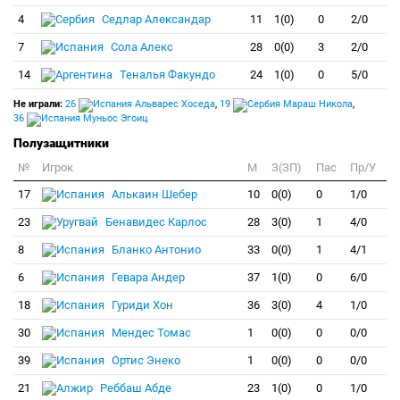
4
Седлар Александар
11
1(0)
0
2/0
7
Сола Алекс
28
0(0)
3
2/0
14
Теналья Факундо
24
1(0)
0
5/0
Не играли:
26
Альварес Хоседа
,
19
Мараш Никола
,
36
Муньос Эгоиц
Полузащитники
№
Игрок
M
З(ЗП)
Пас
Пр/У
17
Алькаин Шебер
10
0(0)
0
1/0
23
Бенавидес Карлос
28
3(0)
1
4/0
8
Бланко Антонио
33
0(0)
1
4/1
6
Гевара Андер
37
1(0)
0
6/0
18
Гуриди Хон
36
3(0)
4
1/0
30
Мендес Томас
1
0(0)
0
0/0
39
Ортис Энеко
1
0(0)
0
0/0
21
Реббаш Абде
23
1(0)
0
1/0