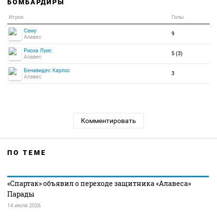
БОМБАРДИРЫ
Игрок
Голы
Саму
9
Алавес
Риоха Луис
5 (3)
Алавес
Бенавидес Карлос
3
Алавес
Комментировать
ПО ТЕМЕ
«Спартак» объявил о переходе защитника «Алавеса»
Парады
14 июля 2026