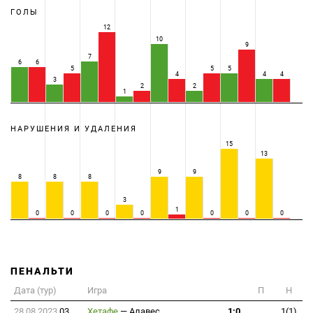
ГОЛЫ
12
10
9
7
6
6
5
5
5
4
4
4
3
2
2
1
НАРУШЕНИЯ И УДАЛЕНИЯ
15
13
9
9
8
8
8
3
1
0
0
0
0
0
0
0
ПЕНАЛЬТИ
Дата (тур)
Игра
П
Н
28.08.2023
03
Хетафе
—
Алавес
1:0
1(1)