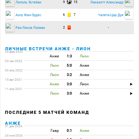
9
15
Леполь Эстебан
Лаказетт Александр
6
7
Аолу Жан-Эудес
Чалета-Цар Дуе
2
-
Рао-Лисоа Лилиан
ЛИЧНЫЕ ВСТРЕЧИ АНЖЕ - ЛИОН
25 фев 2023
Анже
1:3
Лион
03 сен 2022
Лион
5:0
Анже
03 апр 2022
Лион
3:2
Анже
15 авг 2021
Анже
3:0
Лион
11 апр 2021
Лион
3:0
Анже
ПОСЛЕДНИЕ 5 МАТЧЕЙ КОМАНД
АНЖЕ
01 дек 2024
Гавр
0:1
Анже
24 ноя 2024