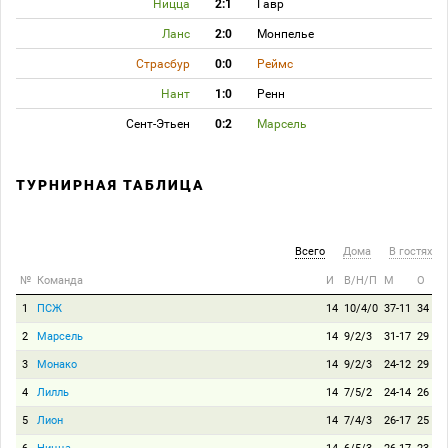
Ницца
2:1
Гавр
Ланс
2:0
Монпелье
Страсбур
0:0
Реймс
Нант
1:0
Ренн
Сент-Этьен
0:2
Марсель
ТУРНИРНАЯ ТАБЛИЦА
Всего
Дома
В гостях
№
Команда
И
В/Н/П
М
О
1
ПСЖ
14
10/4/0
37-11
34
2
Марсель
14
9/2/3
31-17
29
3
Монако
14
9/2/3
24-12
29
4
Лилль
14
7/5/2
24-14
26
5
Лион
14
7/4/3
26-17
25