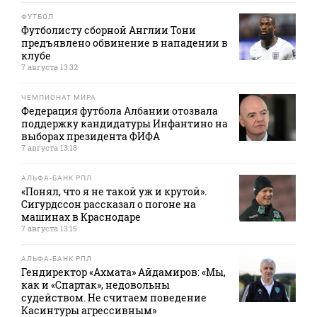
ФУТБОЛ
Футболисту сборной Англии Тони
предъявлено обвинение в нападении в
клубе
7 августа 13:32
ЧЕМПИОНАТ МИРА
Федерация футбола Албании отозвала
поддержку кандидатуры Инфантино на
выборах президента ФИФА
7 августа 13:18
АЛЬФА-БАНК РПЛ
«Понял, что я не такой уж и крутой».
Сигурдссон рассказал о погоне на
машинах в Краснодаре
7 августа 13:15
АЛЬФА-БАНК РПЛ
Гендиректор «Ахмата» Айдамиров: «Мы,
как и «Спартак», недовольны
судейством. Не считаем поведение
Касинтуры агрессивным»