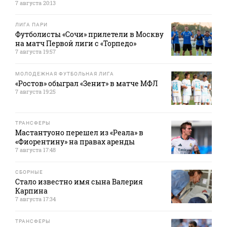
7 августа 20:13
ЛИГА ПАРИ
Футболисты «Сочи» прилетели в Москву
на матч Первой лиги с «Торпедо»
7 августа 19:57
МОЛОДЕЖНАЯ ФУТБОЛЬНАЯ ЛИГА
«Ростов» обыграл «Зенит» в матче МФЛ
7 августа 19:25
ТРАНСФЕРЫ
Мастантуоно перешел из «Реала» в
«Фиорентину» на правах аренды
7 августа 17:48
СБОРНЫЕ
Стало известно имя сына Валерия
Карпина
7 августа 17:34
ТРАНСФЕРЫ