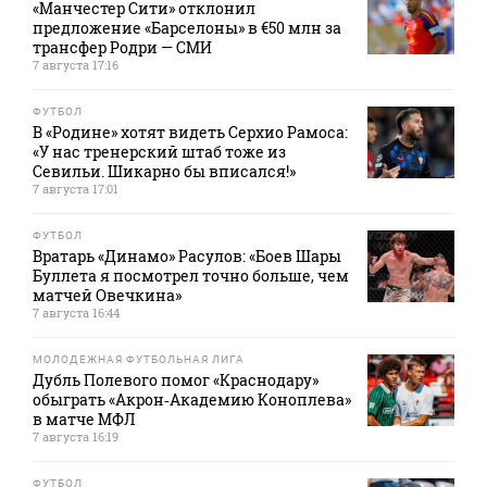
«Манчестер Сити» отклонил
предложение «Барселоны» в €50 млн за
трансфер Родри — СМИ
7 августа 17:16
ФУТБОЛ
В «Родине» хотят видеть Серхио Рамоса:
«У нас тренерский штаб тоже из
Севильи. Шикарно бы вписался!»
7 августа 17:01
ФУТБОЛ
Вратарь «Динамо» Расулов: «Боев Шары
Буллета я посмотрел точно больше, чем
матчей Овечкина»
7 августа 16:44
МОЛОДЕЖНАЯ ФУТБОЛЬНАЯ ЛИГА
Дубль Полевого помог «Краснодару»
обыграть «Акрон‑Академию Коноплева»
в матче МФЛ
7 августа 16:19
ФУТБОЛ