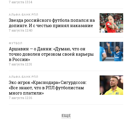
7 августа 13:14
АЛЬФА-БАНК РПЛ
Звезда российского футбола попался на
допинге. И с честью принял наказание
7 августа 12:40
ФУТБОЛ
Аршавин — о Данни: «Думаю, что он
точно доволен отрезком своей карьеры
в России»
7 августа 12:31
АЛЬФА-БАНК РПЛ
Экс‑игрок «Краснодара» Сигурдссон:
«Все знают, что в РПЛ футболистам
много платили»
7 августа 12:16
ЕЩЕ