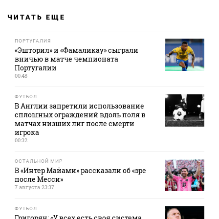
ЧИТАТЬ ЕЩЕ
ПОРТУГАЛИЯ
«Эшторил» и «Фамаликау» сыграли
вничью в матче чемпионата
Португалии
00:48
ФУТБОЛ
В Англии запретили использование
сплошных ограждений вдоль поля в
матчах низших лиг после смерти
игрока
00:32
ОСТАЛЬНОЙ МИР
В «Интер Майами» рассказали об «эре
после Месси»
7 августа 23:37
ФУТБОЛ
Григорян: «У всех есть своя система,