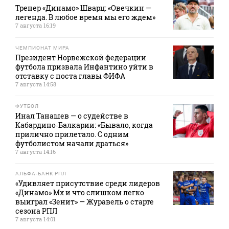
Тренер «Динамо» Шварц: «Овечкин —
легенда. В любое время мы его ждем»
7 августа 16:19
ЧЕМПИОНАТ МИРА
Президент Норвежской федерации
футбола призвала Инфантино уйти в
отставку с поста главы ФИФА
7 августа 14:58
ФУТБОЛ
Инал Танашев — о судействе в
Кабардино‑Балкарии: «Бывало, когда
прилично прилетало. С одним
футболистом начали драться»
7 августа 14:16
АЛЬФА-БАНК РПЛ
«Удивляет присутствие среди лидеров
«Динамо» Мх и что слишком легко
выиграл «Зенит» — Журавель о старте
сезона РПЛ
7 августа 14:01