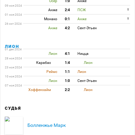
Осер
1:0
Анже
09 ноя 2024
Анже
2:4
ПСЖ
T
01 ноя 2024
Монако
0:1
Анже
T
26 окт 2024
Анже
4:2
Сент-Этьен
ЛИОН
01 дек 2024
Лион
4:1
Ницца
28 ноя 2024
Карабах
1:4
Лион
23 ноя 2024
Реймс
1:1
Лион
10 ноя 2024
Лион
1:0
Сент-Этьен
07 ноя 2024
Хоффенхайм
2:2
Лион
СУДЬЯ
Болленжье Марк