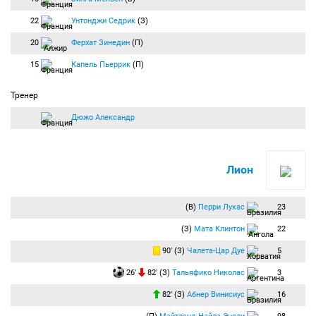
22
Унтонджи Седрик
(З)
20
Ферхат Зинедин
(П)
15
Капель Пьеррик
(П)
Тренер
Дюжо Александр
Лион
(В)
Перри Лукас
23
(З)
Мата Клинтон
22
90′ (З)
Чалета-Цар Дуе
5
26′
82′ (З)
Тальяфико Николас
3
82′ (З)
Абнер Винисиус
16