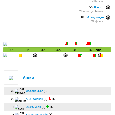
/Шерки/
55′
Шерки
/Мэйтленд-Найлз/
88′
Микаутадзе
/Фофана/
0′
45′
90′
15′
30′
60′
75′
Анже
30
Фофана Яхья
(В)
26
Анен Флоран
(З)
76′
3
Экоми Жак
(З)
76′
25
Бамба Абдулайе
(З)