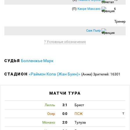
(П)
Какре Максанс
6
Тренер
Саж Пьер
? Условные обозначения
СУДЬЯ
Болленжье Марк
СТАДИОН
«Раймон Копа (Жан Буин)»
(Анже)
Зрителей: 16301
МАТЧИ ТУРА
Лилль
3:1
Брест
Осер
0:0
ПСЖ
T
Монако
2:0
Тулуза