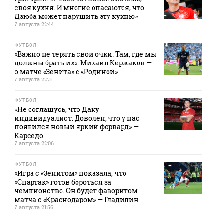
своя кухня. И многие опасаются, что
Дзюба может нарушить эту кухню»
7 августа 22:44
ФУТБОЛ
«Важно не терять свои очки. Там, где мы
должны брать их». Михаил Кержаков —
о матче «Зенита» с «Родиной»
7 августа 22:31
ФУТБОЛ
«Не соглашусь, что Даку
индивидуалист. Доволен, что у нас
появился новый яркий форвард» —
Карседо
7 августа 22:06
ФУТБОЛ
«Игра с «Зенитом» показала, что
«Спартак» готов бороться за
чемпионство. Он будет фаворитом
матча с «Краснодаром» — Гладилин
7 августа 21:56