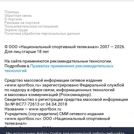
Помощь
Обратная связь
О портале
Реклама на портале
Пользовательское соглашение
Охрана труда
Политика обработки персональных данных
© ООО «Национальный спортивный телеканал» 2007 — 2026.
Для лиц старше 18 лет
На сайте применяются рекомендательные технологии.
Подробнее в
Правилах применения рекомендательных
технологий
Средство массовой информации сетевое издание
«www.sportbox.ru» зарегистрировано Федеральной службой
по надзору в сфере связи, информационных технологий
и массовых коммуникаций (Роскомнадзор).
Свидетельство о регистрации средства массовой информации
Эл № ФС77-72613 от 04.04.2018
Название — www.sportbox.ru
Учредитель (соучредители) СМИ сетевого издания
«www.sportbox.ru»: ООО «Национальный спортивный
телеканал»
Главный редактор СМИ сетевого издания «www.sportbox.ru»:
Конов В.А.
Мы используем файлы Сookie для корректной работы веб-сайта.