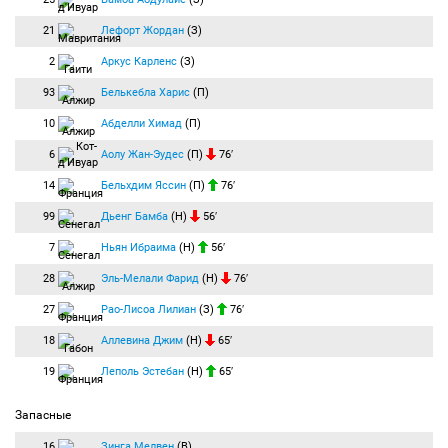
21
Лефорт Жордан
(З)
2
Аркус Карленс
(З)
93
Белькебла Харис
(П)
10
Абделли Химад
(П)
6
Аолу Жан-Эудес
(П)
76′
14
Бельхдим Яссин
(П)
76′
99
Дьенг Бамба
(Н)
56′
7
Ньян Ибраима
(Н)
56′
28
Эль-Мелали Фарид
(Н)
76′
27
Рао-Лисоа Лилиан
(З)
76′
18
Аллевина Джим
(Н)
65′
19
Леполь Эстебан
(Н)
65′
Запасные
16
Зинга Мелвен
(В)