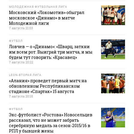
МОЛОДЕЖНАЯ ФУТБОЛЬНАЯ ЛИГА
Московский «Локомотив» обыграл
московское «Динамо» в матче
Молодежной лиги
7 августа 21:03
ФУТБОЛ
Ловчев — о «Динамо»: «Шварц, заткни
им всем рот. Выиграй три матча, и мы
будем тут говорить: «Красавец»
7 августа 20:22
LEON-ВТОРАЯ ЛИГА
«Алания» проведет первый матч на
обновленном Республиканском
стадионе «Спартак» 15 августа
7 августа 20:18
ФУТБОЛ
Экс‑футболист «Ростова» Новосельцев
рассказал, что не может забрать
серебряную медаль за сезон‑2015/16 в
РПЛ у бывшей жены