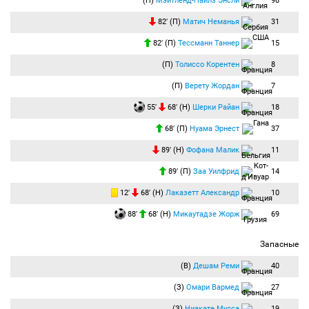
(П)
Мэйтленд-Найлз Энсли
98
82′ (П)
Матич Неманья
31
82′ (П)
Тессманн Таннер
15
(П)
Толиссо Корентен
8
(П)
Верету Жордан
7
55′
68′ (Н)
Шерки Райан
18
68′ (П)
Нуама Эрнест
37
89′ (Н)
Фофана Малик
11
89′ (П)
Заа Уилфрид
14
12′
68′ (Н)
Лаказетт Александр
10
88′
68′ (Н)
Микаутадзе Жорж
69
Запасные
(В)
Дешам Реми
40
(З)
Омари Вармед
27
(З)
Ниакате Мусса
19