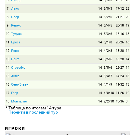
6
Ницца
14
6/5/3
26-17
23
7
Ланс
14
6/5/3
17-12
23
8
Осер
14
6/2/6
21-21
20
9
Реймс
14
5/4/5
20-18
19
10
Тулуза
14
5/3/6
15-16
18
11
Брест
14
5/1/8
20-26
16
12
Ренн
14
4/2/8
18-20
14
13
Нант
14
3/5/6
16-20
14
14
Страсбур
14
3/5/6
22-27
14
15
Анже
14
3/4/7
14-24
13
16
Сент-Этьен
14
4/1/9
11-32
13
17
Гавр
14
4/0/10
11-26
12
18
Монпелье
14
2/2/10
13-36
8
* Таблица по итогам 14 тура
Перейти в последний тур
ИГРОКИ