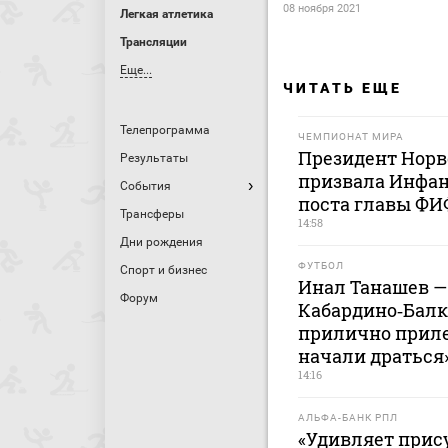
08 ноября 2021
Легкая атлетика
Трансляции
Еще...
ЧИТАТЬ ЕЩЕ
Телепрограмма
ЧЕМПИОНАТ МИРА
Президент Норв
Результаты
призвала Инфант
События
поста главы Ф
Трансферы
14:58
Дни рождения
ФУТБОЛ
Спорт и бизнес
Инал Танашев — 
Форум
Кабардино‑Балка
прилично приле
начали драться
14:16
АЛЬФА-БАНК РПЛ
«Удивляет прис