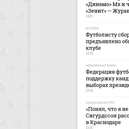
«Динамо» Мх и 
«Зенит» — Журав
14:01
ФУТБОЛ
Футболисту сбо
предъявлено об
клубе
13:32
ЧЕМПИОНАТ МИРА
Федерация футб
поддержку канд
выборах прези
13:18
АЛЬФА-БАНК РПЛ
«Понял, что я не
Сигурдссон расс
в Краснодаре
13:15