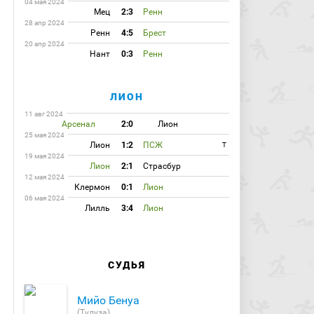
04 мая 2024
Мец
2:3
Ренн
28 апр 2024
Ренн
4:5
Брест
20 апр 2024
Нант
0:3
Ренн
ЛИОН
11 авг 2024
Арсенал
2:0
Лион
25 мая 2024
Лион
1:2
ПСЖ
T
19 мая 2024
Лион
2:1
Страсбур
12 мая 2024
Клермон
0:1
Лион
06 мая 2024
Лилль
3:4
Лион
СУДЬЯ
Мийо Бенуа
(Тулуза)