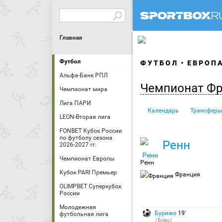
Главная
Футбол
ФУТБОЛ
ЕВРОП
Альфа-Банк РПЛ
Чемпионат Ф
Чемпионат мира
Лига ПАРИ
Календарь
Трансферы
LEON-Вторая лига
FONBET Кубок России
по футболу сезона
Ренн
2026-2027 гг.
Чемпионат Европы
Ренн
Кубок PARI Премьер
Франция
OLIMPBET Суперкубок
России
Молодежная
Бурижо
19′
футбольная лига
/Блас/