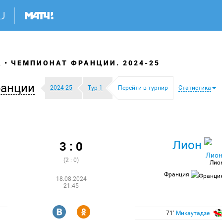
А
ЧЕМПИОНАТ ФРАНЦИИ. 2024-25
ранции
2024-25
Тур 1
Перейти в турнир
Статистика
Лион
3 : 0
(2 : 0)
Лио
Франция
18.08.2024
21:45
R
Y
71′
Микаутадзе