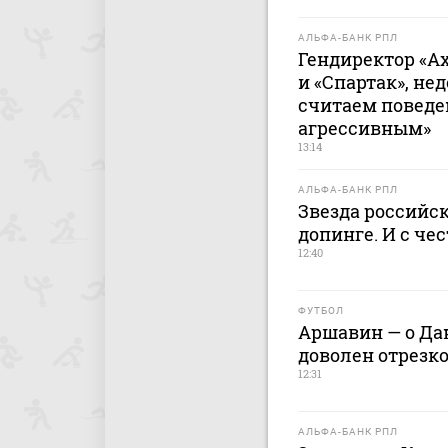
АЛЬФА-БАНК РПЛ
Гендиректор «А
и «Спартак», не
считаем поведе
агрессивным»
13:14
АЛЬФА-БАНК РПЛ
Звезда российск
допинге. И с че
12:40
ФУТБОЛ
Аршавин — о Дан
доволен отрезко
12:31
АЛЬФА-БАНК РПЛ