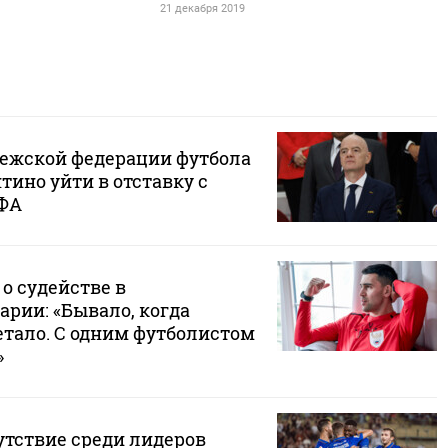
21 декабря 2019
ежской федерации футбола
ино уйти в отставку с
ИФА
о судействе в
рии: «Бывало, когда
тало. С одним футболистом
»
утствие среди лидеров