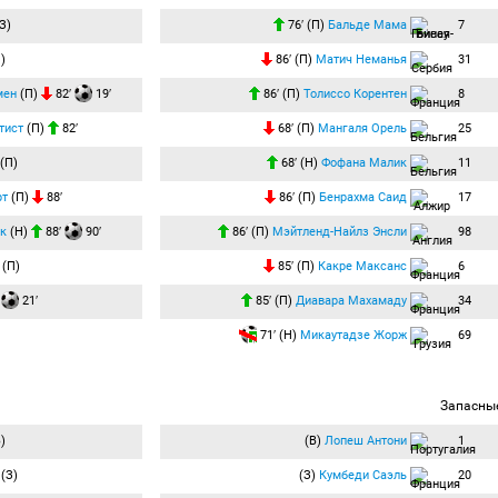
З)
76′ (П)
Бальде Мама
7
)
86′ (П)
Матич Неманья
31
мен
(П)
82′
19′
86′ (П)
Толиссо Корентен
8
тист
(П)
82′
68′ (П)
Мангаля Орель
25
(П)
68′ (Н)
Фофана Малик
11
рт
(П)
88′
86′ (П)
Бенрахма Саид
17
к
(Н)
88′
90′
86′ (П)
Мэйтленд-Найлз Энсли
98
(П)
85′ (П)
Какре Максанс
6
)
21′
85′ (П)
Диавара Махамаду
34
71′ (Н)
Микаутадзе Жорж
69
Запасны
)
(В)
Лопеш Антони
1
(З)
(З)
Кумбеди Саэль
20