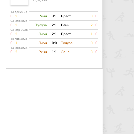
13 дек 2025
0
2
Ренн
3:1
Брест
3
0
03 мая 2025
0
2
Тулуза
2:1
Ренн
2
0
02 мар 2025
0
2
Лион
2:1
Брест
1
0
18 янв 2025
0
1
Лион
0:0
Тулуза
0
0
12 мая 2024
0
2
Ренн
1:1
Ланс
3
0