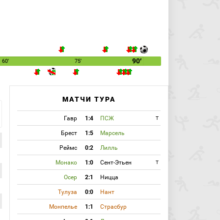
90′
60′
75′
МАТЧИ ТУРА
Гавр
1:4
ПСЖ
T
Брест
1:5
Марсель
Реймс
0:2
Лилль
Монако
1:0
Сент-Этьен
T
Осер
2:1
Ницца
Тулуза
0:0
Нант
Монпелье
1:1
Страсбур