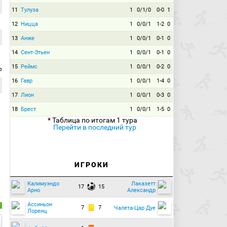
11
Тулуза
1
0/1/0
0-0
1
12
Ницца
1
0/0/1
1-2
0
13
Анже
1
0/0/1
0-1
0
14
Сент-Этьен
1
0/0/1
0-1
0
15
Реймс
1
0/0/1
0-2
0
р
16
Гавр
1
0/0/1
1-4
0
17
Лион
1
0/0/1
0-3
0
18
Брест
1
0/0/1
1-5
0
* Таблица по итогам 1 тура
Перейти в последний тур
ИГРОКИ
Калимуэндо
Лаказетт
17
15
Арно
Александр
Ассиньон
7
7
Чалета-Цар Дуе
Лоренц