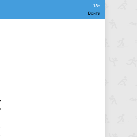
Войти
н