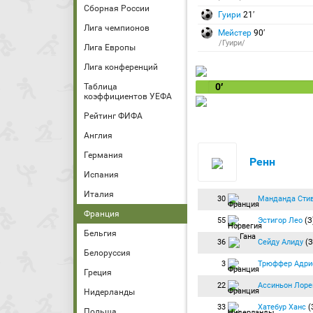
Сборная России
Гуири
21′
Лига чемпионов
Мейстер
90′
/Гуири/
Лига Европы
Лига конференций
0′
Таблица
коэффициентов УЕФА
Рейтинг ФИФА
Англия
Германия
Ренн
Испания
Италия
30
Манданда Сти
Франция
55
Эстигор Лео
(З
Бельгия
36
Сейду Алиду
(З
Белоруссия
3
Трюффер Адри
Греция
22
Ассиньон Лоре
Нидерланды
33
Хатебур Ханс
(
Польша