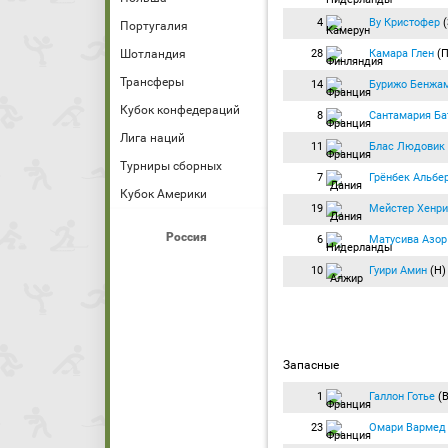
4
Ву Кристофер
(
Португалия
28
Камара Глен
(П
Шотландия
Трансферы
14
Бурижо Бенжа
Кубок конфедераций
8
Сантамария Ба
Лига наций
11
Блас Людовик
Турниры сборных
7
Грёнбек Альбе
Кубок Америки
19
Мейстер Хенри
Россия
6
Матусива Азор
10
Гуири Амин
(Н
Запасные
1
Галлон Готье
(В
23
Омари Вармед