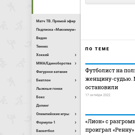
Матч ТВ. Прямой эфир
Подписка «Максимум»
Видео
Теннис
ПО ТЕМЕ
Хоккей
MMA/Единоборства
Футболист на пол
Фигурное катание
женщину-судью. 
Биатлон
остановили
Лыжные гонки
17 октября 2022
Бокс
Допинг
Олимпийские игры
«Лион» с разгро
Формула-1
проиграл «Ренну»
Баскетбол