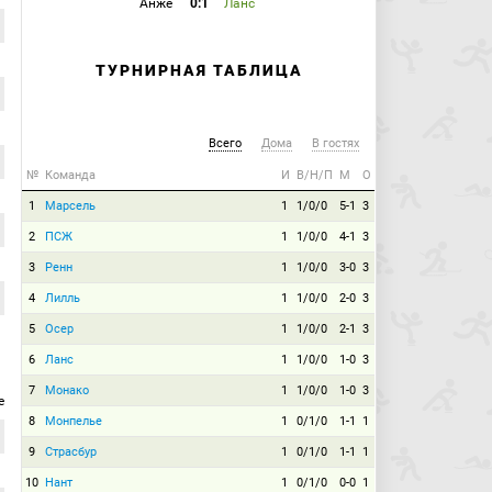
Анже
0:1
Ланс
ТУРНИРНАЯ ТАБЛИЦА
Всего
Дома
В гостях
№
Команда
И
В/Н/П
М
О
1
Марсель
1
1/0/0
5-1
3
2
ПСЖ
1
1/0/0
4-1
3
3
Ренн
1
1/0/0
3-0
3
4
Лилль
1
1/0/0
2-0
3
5
Осер
1
1/0/0
2-1
3
6
Ланс
1
1/0/0
1-0
3
7
Монако
1
1/0/0
1-0
3
е
8
Монпелье
1
0/1/0
1-1
1
9
Страсбур
1
0/1/0
1-1
1
10
Нант
1
0/1/0
0-0
1