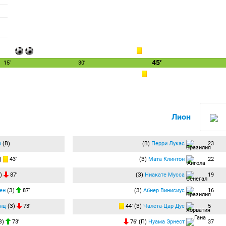
45′
15′
30′
Лион
в
(В)
(В)
Перри Лукас
23
)
43′
(З)
Мата Клинтон
22
)
87′
(З)
Ниакате Мусса
19
ен
(З)
87′
(З)
Абнер Винисиус
16
нц
(З)
73′
44′ (З)
Чалета-Цар Дуе
5
З)
73′
76′ (П)
Нуама Эрнест
37