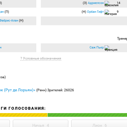
П)
(З)
Адриелсон
14
ан
(П)
(Н)
Орбан Гифт
9
Фабрис-Алан
(Н)
Трене
н
Саж Пьер
? Условные обозначения
уза)
к (Рут де Лорьян)»
(Ренн)
Зрителей: 26026
ОГИ ГОЛОСОВАНИЯ:
Ничья
4
Лион
6