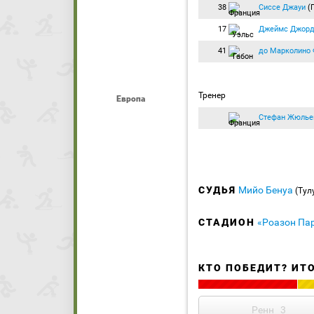
38
Сиссе Джауи
(
17
Джеймс Джорд
41
до Марколино 
Тренер
Европа
Стефан Жюлье
СУДЬЯ
Мийо Бенуа
(Тул
СТАДИОН
«Роазон Пар
КТО ПОБЕДИТ? ИТ
Ренн
3